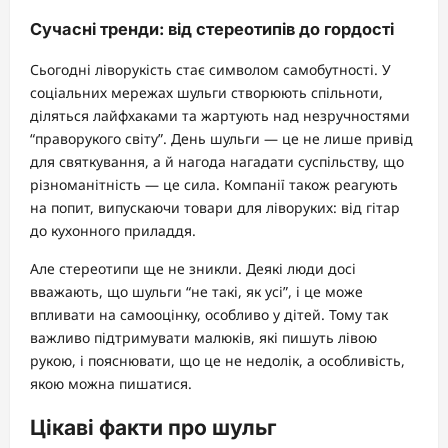
Сучасні тренди: від стереотипів до гордості
Сьогодні ліворукість стає символом самобутності. У
соціальних мережах шульги створюють спільноти,
діляться лайфхаками та жартують над незручностями
“праворукого світу”. День шульги — це не лише привід
для святкування, а й нагода нагадати суспільству, що
різноманітність — це сила. Компанії також реагують
на попит, випускаючи товари для ліворуких: від гітар
до кухонного приладдя.
Але стереотипи ще не зникли. Деякі люди досі
вважають, що шульги “не такі, як усі”, і це може
впливати на самооцінку, особливо у дітей. Тому так
важливо підтримувати малюків, які пишуть лівою
рукою, і пояснювати, що це не недолік, а особливість,
якою можна пишатися.
Цікаві факти про шульг