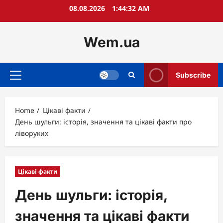
Skip
08.08.2026
1:44:33 AM
to
content
Wem.ua
Subscribe
Primary
Menu
Home
Цікаві факти
День шульги: історія, значення та цікаві факти про
ліворуких
Цікаві факти
День шульги: історія,
значення та цікаві факти