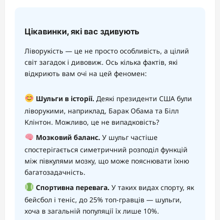
Цікавинки, які вас здивують
Ліворукість — це не просто особливість, а цілий
світ загадок і дивовиж. Ось кілька фактів, які
відкриють вам очі на цей феномен:
Шульги в історії.
Деякі президенти США були
ліворукими, наприклад, Барак Обама та Білл
Клінтон. Можливо, це не випадковість?
Мозковий баланс.
У шульг частіше
спостерігається симетричний розподіл функцій
між півкулями мозку, що може пояснювати їхню
багатозадачність.
Спортивна перевага.
У таких видах спорту, як
бейсбол і теніс, до 25% топ-гравців — шульги,
хоча в загальній популяції їх лише 10%.