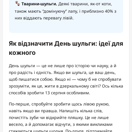
Тварини-шульги.
Деякі тварини, як-от коти,
також мають “домінуючу” лапу, і приблизно 40% з
них віддають перевагу лівій.
Як відзначити День шульги: ідеї для
кожного
День шульги — це не лише про історію чи науку, а й
про радість і єдність. Якщо ви шульга, це ваш день,
щоб пишатися собою. Якщо ні — чому б не спробувати
зрозуміти, як це, жити в дзеркальному світі? Ось кілька
способів зробити 13 серпня особливим.
По-перше, спробуйте зробити щось лівою рукою,
навіть якщо ви правша. Напишіть кілька слів,
почистіть зуби чи відкрийте пляшку. Це не лише
весело, а й допомагає відчути, з якими викликами
стикаються шульги щодня. По-друге, підтримайте