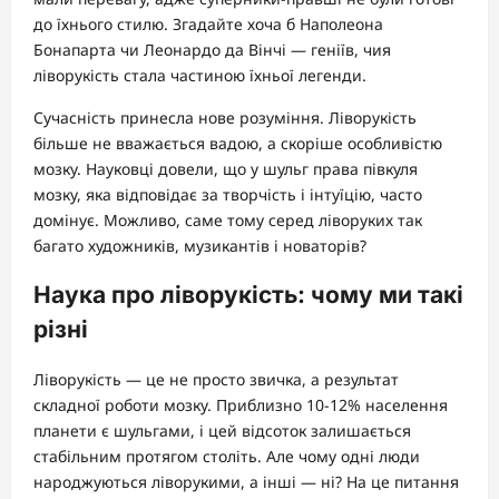
до їхнього стилю. Згадайте хоча б Наполеона
Бонапарта чи Леонардо да Вінчі — геніїв, чия
ліворукість стала частиною їхньої легенди.
Сучасність принесла нове розуміння. Ліворукість
більше не вважається вадою, а скоріше особливістю
мозку. Науковці довели, що у шульг права півкуля
мозку, яка відповідає за творчість і інтуїцію, часто
домінує. Можливо, саме тому серед ліворуких так
багато художників, музикантів і новаторів?
Наука про ліворукість: чому ми такі
різні
Ліворукість — це не просто звичка, а результат
складної роботи мозку. Приблизно 10-12% населення
планети є шульгами, і цей відсоток залишається
стабільним протягом століть. Але чому одні люди
народжуються ліворукими, а інші — ні? На це питання