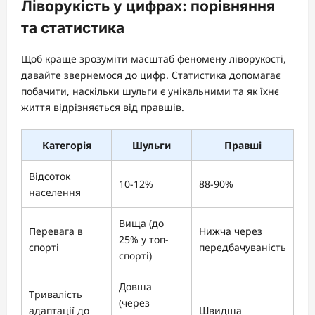
Ліворукість у цифрах: порівняння
та статистика
Щоб краще зрозуміти масштаб феномену ліворукості,
давайте звернемося до цифр. Статистика допомагає
побачити, наскільки шульги є унікальними та як їхнє
життя відрізняється від правшів.
Категорія
Шульги
Правші
Відсоток
10-12%
88-90%
населення
Вища (до
Перевага в
Нижча через
25% у топ-
спорті
передбачуваність
спорті)
Довша
Тривалість
(через
адаптації до
Швидша