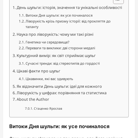
День шульги: історія, значення та унікальні особливості
Витоки Дня шульги: як усе починалося
Ліворукість крізь призму історії: від прокляття до
таланту
Наука про ліворукість: чому ми такі різні
Генетика чи середовище?
Переваги та виклики: дві сторони медалі
Культурний вимір: як світ сприймає шульг
Сучасні тренди: від стереотипів до гордості
Цікаві факти про шульг
Цікавинки, які вас здивують
Як відзначити День шульги: ідеї для кожного
Ліворукість у цифрах: порівняння та статистика
About the Author
Стаценко Ярослав
Витоки Дня шульги: як усе починалося