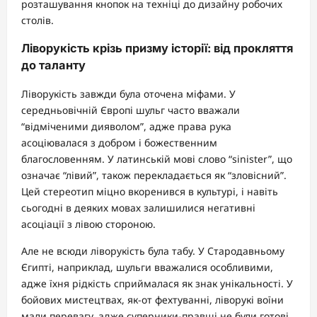
розташування кнопок на техніці до дизайну робочих
столів.
Ліворукість крізь призму історії: від прокляття
до таланту
Ліворукість завжди була оточена міфами. У
середньовічній Європі шульг часто вважали
“відміченими дияволом”, адже права рука
асоціювалася з добром і божественним
благословенням. У латинській мові слово “sinister”, що
означає “лівий”, також перекладається як “зловісний”.
Цей стереотип міцно вкоренився в культурі, і навіть
сьогодні в деяких мовах залишилися негативні
асоціації з лівою стороною.
Але не всюди ліворукість була табу. У Стародавньому
Єгипті, наприклад, шульги вважалися особливими,
адже їхня рідкість сприймалася як знак унікальності. У
бойових мистецтвах, як-от фехтуванні, ліворукі воїни
мали перевагу, адже суперники-правші не були готові