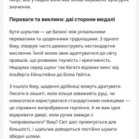
значення.
Переваги та виклики: дві сторони медалі
Бути шульгою — це баланс між унікальними
перевагами та щоденними труднощами. З одного
боку, ліворукі часто демонструють нестандартне
мислення. Їхній мозок звик адаптуватися до світу
правшів, що розвиває гнучкість і креативність.
Недарма серед шульг так багато відомих імен: від
Альберта Ейнштейна до Білла Гейтса.
З іншого боку, щоденні дрібниці можуть дратувати.
Писати в зошиті, коли кільця заважають руці, чи
намагатися користуватися стандартними ножицями —
це справжнє випробування терпіння. А як вам ідея
відкривати двері, коли ручка завжди з
“неправильного” боку? Світ досі проектується для
більшості, і шульгам доводиться постійно шукати
обхідні шляхи.