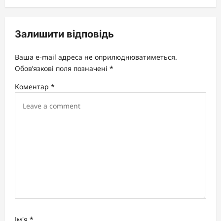
v
i
Залишити відповідь
g
a
Ваша e-mail адреса не оприлюднюватиметься.
t
Обов’язкові поля позначені
*
i
Коментар
*
o
n
Ім'я
*