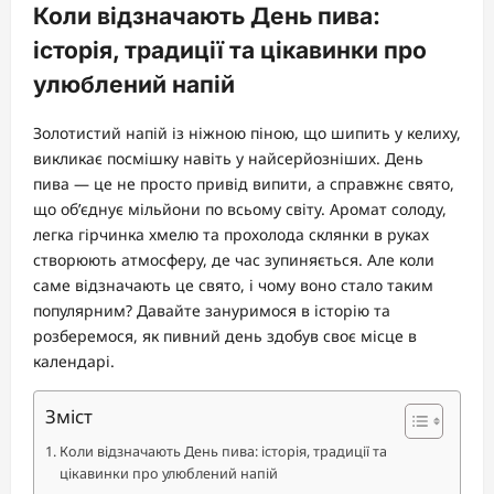
Коли відзначають День пива:
історія, традиції та цікавинки про
улюблений напій
Золотистий напій із ніжною піною, що шипить у келиху,
викликає посмішку навіть у найсерйозніших. День
пива — це не просто привід випити, а справжнє свято,
що об’єднує мільйони по всьому світу. Аромат солоду,
легка гірчинка хмелю та прохолода склянки в руках
створюють атмосферу, де час зупиняється. Але коли
саме відзначають це свято, і чому воно стало таким
популярним? Давайте зануримося в історію та
розберемося, як пивний день здобув своє місце в
календарі.
Зміст
Коли відзначають День пива: історія, традиції та
цікавинки про улюблений напій