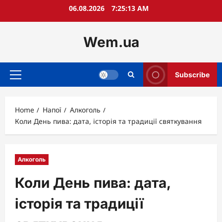
Skip
06.08.2026
7:25:15 AM
to
content
Wem.ua
Subscribe
Primary
Menu
Home
Напої
Алкоголь
Коли День пива: дата, історія та традиції святкування
Алкоголь
Коли День пива: дата,
історія та традиції