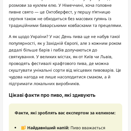
розмови за кухлем елю. У Німеччині, хоча головне
пивне свято — це Октоберфест, у першу п’ятницю
серпня також не обходиться без масових гулянь із
традиційними баварськими ковбасками та прецелями.
А як щодо України? У нас День пива ще не набув такої
популярності, як у Західній Європі, але з кожним роком
дедалі більше барів і пабів долучаються до
святкування. У великих містах, як-от Київ чи Львів,
проводять фестивалі крафтового пива, де можна
скуштувати унікальні сорти від місцевих пивоварів. Це
чудова нагода не лише насолодитися смаком, а й
підтримати локальних виробників.
Цікаві факти про пиво, які здивують
Факти, які зроблять вас експертом за келихом:
Найдавніший напій:
Пиво вважається