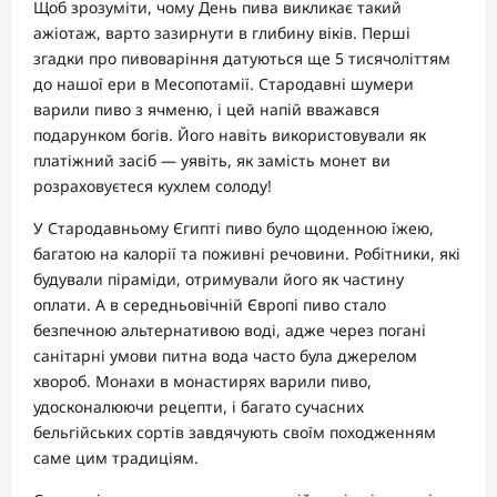
Щоб зрозуміти, чому День пива викликає такий
ажіотаж, варто зазирнути в глибину віків. Перші
згадки про пивоваріння датуються ще 5 тисячоліттям
до нашої ери в Месопотамії. Стародавні шумери
варили пиво з ячменю, і цей напій вважався
подарунком богів. Його навіть використовували як
платіжний засіб — уявіть, як замість монет ви
розраховуєтеся кухлем солоду!
У Стародавньому Єгипті пиво було щоденною їжею,
багатою на калорії та поживні речовини. Робітники, які
будували піраміди, отримували його як частину
оплати. А в середньовічній Європі пиво стало
безпечною альтернативою воді, адже через погані
санітарні умови питна вода часто була джерелом
хвороб. Монахи в монастирях варили пиво,
удосконалюючи рецепти, і багато сучасних
бельгійських сортів завдячують своїм походженням
саме цим традиціям.