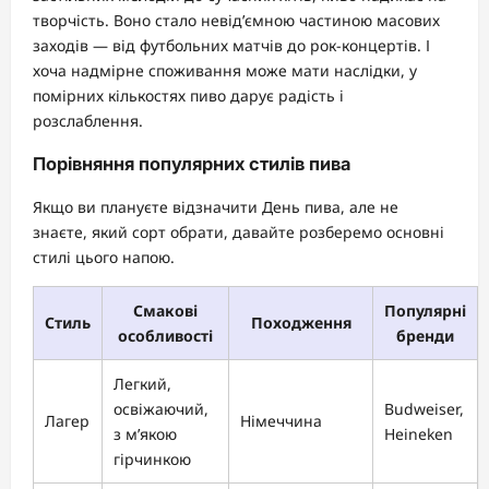
творчість. Воно стало невід’ємною частиною масових
заходів — від футбольних матчів до рок-концертів. І
хоча надмірне споживання може мати наслідки, у
помірних кількостях пиво дарує радість і
розслаблення.
Порівняння популярних стилів пива
Якщо ви плануєте відзначити День пива, але не
знаєте, який сорт обрати, давайте розберемо основні
стилі цього напою.
Смакові
Популярні
Стиль
Походження
особливості
бренди
Легкий,
освіжаючий,
Budweiser,
Лагер
Німеччина
з м’якою
Heineken
гірчинкою