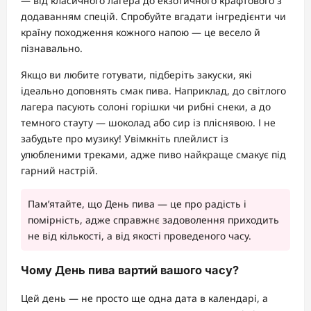
— від класичного лагера до екзотичного крафтового з
додаванням спецій. Спробуйте вгадати інгредієнти чи
країну походження кожного напою — це весело й
пізнавально.
Якщо ви любите готувати, підберіть закуски, які
ідеально доповнять смак пива. Наприклад, до світлого
лагера пасують солоні горішки чи рибні снеки, а до
темного стауту — шоколад або сир із пліснявою. І не
забудьте про музику! Увімкніть плейлист із
улюбленими треками, адже пиво найкраще смакує під
гарний настрій.
Пам’ятайте, що День пива — це про радість і
помірність, адже справжнє задоволення приходить
не від кількості, а від якості проведеного часу.
Чому День пива вартий вашого часу?
Цей день — не просто ще одна дата в календарі, а