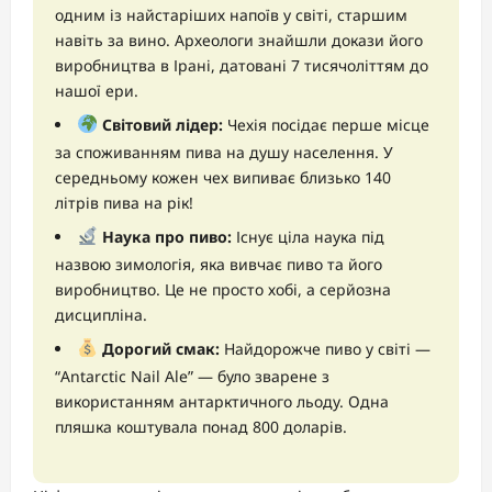
одним із найстаріших напоїв у світі, старшим
навіть за вино. Археологи знайшли докази його
виробництва в Ірані, датовані 7 тисячоліттям до
нашої ери.
Світовий лідер:
Чехія посідає перше місце
за споживанням пива на душу населення. У
середньому кожен чех випиває близько 140
літрів пива на рік!
Наука про пиво:
Існує ціла наука під
назвою зимологія, яка вивчає пиво та його
виробництво. Це не просто хобі, а серйозна
дисципліна.
Дорогий смак:
Найдорожче пиво у світі —
“Antarctic Nail Ale” — було зварене з
використанням антарктичного льоду. Одна
пляшка коштувала понад 800 доларів.