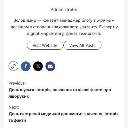
Administrator
Володимир — контент-менеджер блогу з 5-річним
досвідом у створенні захопливого контенту. Експерт у
digital-маркетингу, фанат технологій.
Visit Website
View All Posts
P
Previous:
o
День шульги: історія, значення та цікаві факти про
s
ліворуких
t
Next:
День екстреної медичної допомоги: значення, історія
n
та факти
a