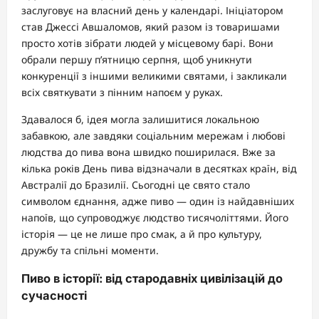
заслуговує на власний день у календарі. Ініціатором
став Джессі Авшаломов, який разом із товаришами
просто хотів зібрати людей у місцевому барі. Вони
обрали першу п’ятницю серпня, щоб уникнути
конкуренції з іншими великими святами, і закликали
всіх святкувати з пінним напоєм у руках.
Здавалося б, ідея могла залишитися локальною
забавкою, але завдяки соціальним мережам і любові
людства до пива вона швидко поширилася. Вже за
кілька років День пива відзначали в десятках країн, від
Австралії до Бразилії. Сьогодні це свято стало
символом єднання, адже пиво — один із найдавніших
напоїв, що супроводжує людство тисячоліттями. Його
історія — це не лише про смак, а й про культуру,
дружбу та спільні моменти.
Пиво в історії: від стародавніх цивілізацій до
сучасності