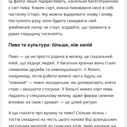
Ці факти лише підкреслюють, наскільки багатогранним
є світ пива. Кожен сорт, кожна пивоварня несе в собі
частинку історії, яку можна відкривати знову і знову.
Наступного разу, коли будете смакувати свій
улюблений лагер чи стаут, згадайте, що тримаєте в
руках спадщину тисячоліть.
Пиво та культура: більше, ніж напій
Пиво — це не просто рідина в келиху, це соціальний
клей, що з’єднує людей. У багатьох країнах воно стало
символом дружби та невимушеності. У Японії,
наприклад, після роботи колеги часто йдуть на
“номікай” — пивні посиденьки, які допомагають зняти
стрес і зміцнити стосунки. У Бельгії кожен сорт пива
подають у спеціальному келиху, адже форма склянки
впливає на смак і аромат — це цілий ритуал.
А що сказати про музику та пиво? Скільки пісень і
тостів складено на честь цього напою! Від ірландських
застільних мелодій до сучасних хітів, пиво надихає на