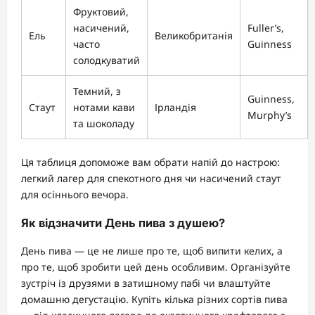
Фруктовий,
насичений,
Fuller’s,
Ель
Великобританія
часто
Guinness
солодкуватий
Темний, з
Guinness,
Стаут
нотами кави
Ірландія
Murphy’s
та шоколаду
Ця таблиця допоможе вам обрати напій до настрою:
легкий лагер для спекотного дня чи насичений стаут
для осіннього вечора.
Як відзначити День пива з душею?
День пива — це не лише про те, щоб випити келих, а
про те, щоб зробити цей день особливим. Організуйте
зустріч із друзями в затишному пабі чи влаштуйте
домашню дегустацію. Купіть кілька різних сортів пива