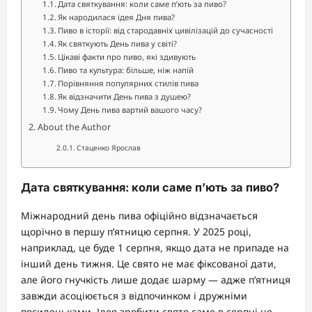
Дата святкування: коли саме п’ють за пиво?
Як народилася ідея Дня пива?
Пиво в історії: від стародавніх цивілізацій до сучасності
Як святкують День пива у світі?
Цікаві факти про пиво, які здивують
Пиво та культура: більше, ніж напій
Порівняння популярних стилів пива
Як відзначити День пива з душею?
Чому День пива вартий вашого часу?
About the Author
Стаценко Ярослав
Дата святкування: коли саме п’ють за пиво?
Міжнародний день пива офіційно відзначається
щорічно в першу п’ятницю серпня. У 2025 році,
наприклад, це буде 1 серпня, якщо дата не припаде на
інший день тижня. Це свято не має фіксованої дати,
але його гнучкість лише додає шарму — адже п’ятниця
завжди асоціюється з відпочинком і дружніми
посиденьками. Ідея зробити свято саме в серпні не