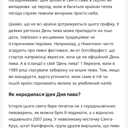
випадкова: це період, коли в багатьох країнах тепла
погода сприяє пивним вечіркам просто неба.
Цікаво, що не всі країни дотримуються цього графіку. У
деяких регіонах День пива може припадати на інші
дати, пов’язані з місцевими традиціями чи
історичними подіями. Наприклад, у Німеччині часто
згадують про пивні фестивалі, як-от Октоберфест, що
стартує наприкінці вересня, хоча це не офіційний День
пива. А в Ісландії є свій “День пива” 1 березня, коли в
1989 році скасували заборону на міцне пиво. Тож, якщо
ви мандруєте, варто уточнити, коли саме в тій чи
іншій країні піднімають келихи за улюблений напій.
Як народилася ідея Дня пива?
Історія цього свята бере початок не з середньовічних
пивоварень, як можна було б подумати, а з відносно
недавнього 2007 року. У невеликому містечку Санта-
Круз, штат Каліфорнія, група друзів вирішила, що пиво