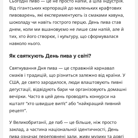
Сьогодні пиво — це не просто напій, а ціла індустрія.
Від гігантських корпорацій до маленьких крафтових
пивоварень, які експериментують із смаками кавуна,
шоколаду чи навіть гострого перцю. День пива став
днем, коли ми вшановуємо не лише сам напій, але й
тих, хто його створює, і культуру, що сформувалася
навколо нього.
Як святкують День пива у світі?
Святкування Дня пива — це справжній карнавал
смаків і традицій, що різниться залежно від країни. У
США, де свято зародилося, люди влаштовують пивні
дегустації, відвідують бари чи організовують домашні
вечірки. Часто в цей день проводять конкурси на
кшталт “хто швидше вип’є” або “найкращий пивний
рецепт”.
У Великобританії, де паб — це більше, ніж просто
заклад, а частина національної ідентичності, День
пива означає переповнені зали, живу музику та довгі