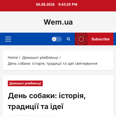
Skip
06.08.2026
9:43:30 PM
to
content
Wem.ua
Subscribe
Primary
Menu
Home
Домашні улюбленці
День собаки: історія, традиції та ідеї святкування
Домашні улюбленці
День собаки: історія,
традиції та ідеї