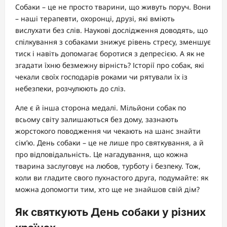
Собаки – це не просто тварини, що живуть поруч. Вони
– наші терапевти, охоронці, друзі, які вміють
вислухати без слів. Наукові дослідження доводять, що
спілкування з собаками знижує рівень стресу, зменшує
тиск і навіть допомагає боротися з депресією. А як не
згадати їхню безмежну вірність? Історії про собак, які
чекали своїх господарів роками чи рятували їх із
небезпеки, розчулюють до сліз.
Але є й інша сторона медалі. Мільйони собак по
всьому світу залишаються без дому, зазнають
жорстокого поводження чи чекають на шанс знайти
сім’ю. День собаки – це не лише про святкування, а й
про відповідальність. Це нагадування, що кожна
тварина заслуговує на любов, турботу і безпеку. Тож,
коли ви гладите свого пухнастого друга, подумайте: як
можна допомогти тим, хто ще не знайшов свій дім?
Як святкують День собаки у різних