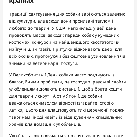
країнах
Традиції святкування Дня собаки варіюються залежно
від культури, але всюди вони пронизані теплом і
любов’ю до тварин. У США, наприклад, у цей день
проводять масові заходи: паради собак у кумедних
костюмах, конкурси на найшвидшого хвостатого чи
найгучніший гавкіт. Притулки відкривають двері для
всіх охочих, пропонуючи безкоштовне усиновлення чи
знижки на ветеринарні послуги.
У Великобританії День собаки часто поєднують із
благодійними пробігами, де господарі разом зі своїми
улюбленцями долають дистанції, щоб зібрати кошти
для тварин у скруті. А от у Японії, де собаки
вважаються символом вірності (згадайте історію
Хатіко), цього дня влаштовують тихі церемонії подяки
тваринам, іноді навіть із відвідуванням спеціальних
храмів для домашніх улюбленців.
Україна також долучається до святкування, хоча поки