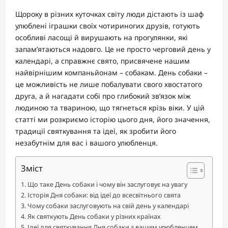
Щороку в різних куточках світу люди дістають із шаф
улюблені іграшки своїх чотириногих друзів, готують
особливі ласощі й вирушають на прогулянки, які
запам’ятаються надовго. Це не просто черговий день у
календарі, а справжнє свято, присвячене нашим
найвірнішим компаньйонам – собакам. День собаки –
це можливість не лише побалувати свого хвостатого
друга, а й нагадати собі про глибокий зв’язок між
людиною та твариною, що тягнеться крізь віки. У цій
статті ми розкриємо історію цього дня, його значення,
традиції святкування та ідеї, як зробити його
незабутнім для вас і вашого улюбленця.
Зміст
Що таке День собаки і чому він заслуговує на увагу
Історія Дня собаки: від ідеї до всесвітнього свята
Чому собаки заслуговують на свій день у календарі
Як святкують День собаки у різних країнах
Ідеї для святкування Дня собаки з вашим улюбленцем