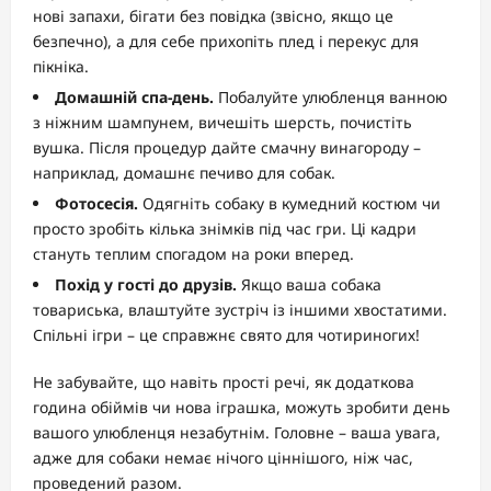
нові запахи, бігати без повідка (звісно, якщо це
безпечно), а для себе прихопіть плед і перекус для
пікніка.
Домашній спа-день.
Побалуйте улюбленця ванною
з ніжним шампунем, вичешіть шерсть, почистіть
вушка. Після процедур дайте смачну винагороду –
наприклад, домашнє печиво для собак.
Фотосесія.
Одягніть собаку в кумедний костюм чи
просто зробіть кілька знімків під час гри. Ці кадри
стануть теплим спогадом на роки вперед.
Похід у гості до друзів.
Якщо ваша собака
товариська, влаштуйте зустріч із іншими хвостатими.
Спільні ігри – це справжнє свято для чотириногих!
Не забувайте, що навіть прості речі, як додаткова
година обіймів чи нова іграшка, можуть зробити день
вашого улюбленця незабутнім. Головне – ваша увага,
адже для собаки немає нічого ціннішого, ніж час,
проведений разом.