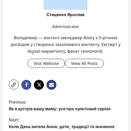
Стаценко Ярослав
Administrator
Володимир — контент-менеджер блогу з 5-річним
досвідом у створенні захопливого контенту. Експерт у
digital-маркетингу, фанат технологій.
Visit Website
View All Posts
P
Previous:
o
Як я зустрів вашу маму: усе про культовий серіал
s
Next:
t
Коли День ангела Анни: дати, традиції та значення