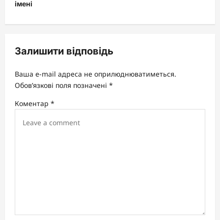
імені
n
a
v
Залишити відповідь
i
g
Ваша e-mail адреса не оприлюднюватиметься.
a
Обов’язкові поля позначені
*
t
Коментар
*
i
o
n