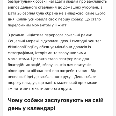
безпритульних собак і нагадати людям про важливість
відповідального ставлення до домашніх улюбленців.
Дата 26 серпня була обрана не випадково: саме цього
дня Коллін усиновила свою першу собаку, що стало
переломним моментом у її житті.
З роками ініціатива переросла локальні рамки.
Соціальні мережі підхопили ідею, і сьогодні хештег
#NationalDogDay об’єднує мільйони дописів із
фотографіями, історіями та зворушливими
моментами. Це свято стало платформою для
благодійних акцій, збору коштів для притулків і
підвищення обізнаності про потреби тварин. Від
невеликої ідеї до глобального руху – День собаки
щороку нагадує, що навіть маленький крок може
змінити життя чотириногого друга.
Чому собаки заслуговують на свій
день у календарі