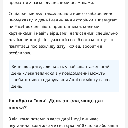
ароматним чаєм і душевними розмовами.
Соціальні мережі також додали нового забарвлення
цьому святу. У день іменин Анни сторінки в Instagram
чи Facebook рясніють привітаннями, милими
картинками і навіть віршами, написаними спеціально
для іменинниці. Це сучасний спосіб показати, що ти
пам’ятаєш про важливу дату і хочеш зробити її
особливою.
Ви не повірите, але навіть у найзавантаженіший
день кілька теплих слів у повідомленні можуть
зробити диво, подарувавши Анні посмішку на весь
день.
Як обрати “свій” День ангела, якщо дат
кілька?
З кількома датами в календарі іноді виникає
плутанина: коли ж саме святкувати? Якщо ви або ваша