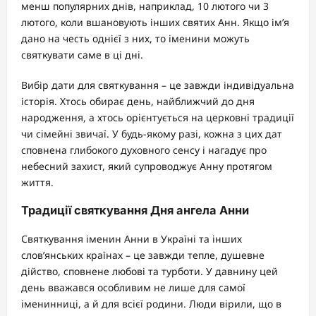
менш популярних днів, наприклад, 10 лютого чи 3
лютого, коли вшановують інших святих Анн. Якщо ім’я
дано на честь однієї з них, то іменини можуть
святкувати саме в ці дні.
Вибір дати для святкування – це завжди індивідуальна
історія. Хтось обирає день, найближчий до дня
народження, а хтось орієнтується на церковні традиції
чи сімейні звичаї. У будь-якому разі, кожна з цих дат
сповнена глибокого духовного сенсу і нагадує про
небесний захист, який супроводжує Анну протягом
життя.
Традиції святкування Дня ангела Анни
Святкування іменин Анни в Україні та інших
слов’янських країнах – це завжди тепле, душевне
дійство, сповнене любові та турботи. У давнину цей
день вважався особливим не лише для самої
іменинниці, а й для всієї родини. Люди вірили, що в