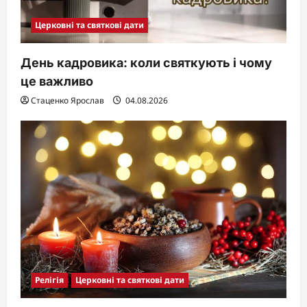
Церковні та святкові дати
День кадровика: коли святкують і чому
це важливо
Стаценко Ярослав
04.08.2026
Релігія
Церковні та святкові дати