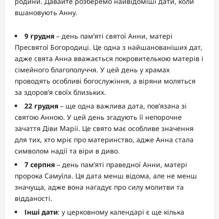
родини. Давайте розберемо найвідоміші дати, коли
вшановують Анну.
9 грудня
– день пам’яті святої Анни, матері
Пресвятої Богородиці. Це одна з найшанованіших дат,
адже свята Анна вважається покровителькою матерів і
сімейного благополуччя. У цей день у храмах
проводять особливі богослужіння, а віряни моляться
за здоров’я своїх близьких.
22 грудня
– ще одна важлива дата, пов’язана зі
святою Анною. У цей день згадують її непорочне
зачаття Діви Марії. Це свято має особливе значення
для тих, хто мріє про материнство, адже Анна стала
символом надії та віри в диво.
7 серпня
– день пам’яті праведної Анни, матері
пророка Самуїла. Ця дата менш відома, але не менш
значуща, адже вона нагадує про силу молитви та
відданості.
Інші дати
: у церковному календарі є ще кілька