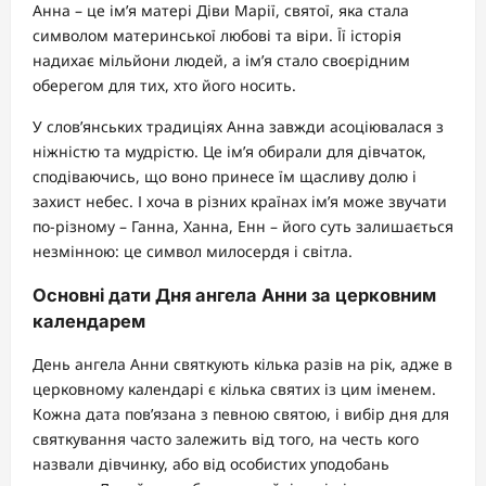
Анна – це ім’я матері Діви Марії, святої, яка стала
символом материнської любові та віри. Її історія
надихає мільйони людей, а ім’я стало своєрідним
оберегом для тих, хто його носить.
У слов’янських традиціях Анна завжди асоціювалася з
ніжністю та мудрістю. Це ім’я обирали для дівчаток,
сподіваючись, що воно принесе їм щасливу долю і
захист небес. І хоча в різних країнах ім’я може звучати
по-різному – Ганна, Ханна, Енн – його суть залишається
незмінною: це символ милосердя і світла.
Основні дати Дня ангела Анни за церковним
календарем
День ангела Анни святкують кілька разів на рік, адже в
церковному календарі є кілька святих із цим іменем.
Кожна дата пов’язана з певною святою, і вибір дня для
святкування часто залежить від того, на честь кого
назвали дівчинку, або від особистих уподобань