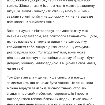
асоціюється з добротою, терпінням і внутрішньою
силою. Жінки з таким іменем часто мають розвинену
інтуїцію, вміють знаходити спільну мову з іншими і
завжди готові прийти на допомогу. Чи не нагадує це
вам когось із знайомих Анн?
Звісно, наука не підтверджує прямого зв’язку між
іменем і характером, але психологи зазначають, що те,
як нас називають, може впливати на самооцінку і
сприйняття себе. Якщо з дитинства Анну оточують
розповідями про її “благодатне” ім’я, вона може
підсвідомо прагнути відповідати цьому образу – бути
доброю, чуйною, милосердною. І в цьому є своя магія,
чи не так?
Тож День ангела – це не лише свято, а й нагода
замислитися, що означає бути Анною. Це день, коли
можна відчути зв’язок із тисячолітньою історією,
згадати про своїх небесних покровителів і просто
насолодитися теплом близьких людей. Нехай кожна
Анна в цей день відчує себе особливою, адже її ім’я –