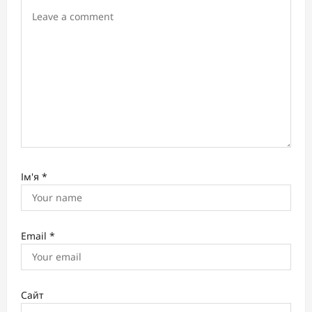
i
o
n
Ім'я
*
Email
*
Сайт