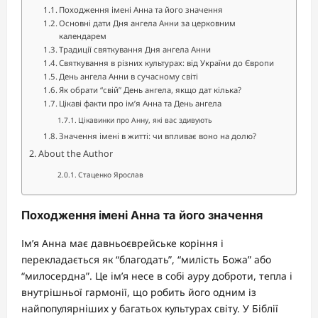
Походження імені Анна та його значення
Основні дати Дня ангела Анни за церковним
календарем
Традиції святкування Дня ангела Анни
Святкування в різних культурах: від України до Європи
День ангела Анни в сучасному світі
Як обрати “свій” День ангела, якщо дат кілька?
Цікаві факти про ім’я Анна та День ангела
Цікавинки про Анну, які вас здивують
Значення імені в житті: чи впливає воно на долю?
About the Author
Стаценко Ярослав
Походження імені Анна та його значення
Ім’я Анна має давньоєврейське коріння і
перекладається як “благодать”, “милість Божа” або
“милосердна”. Це ім’я несе в собі ауру доброти, тепла і
внутрішньої гармонії, що робить його одним із
найпопулярніших у багатьох культурах світу. У Біблії