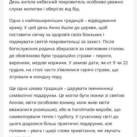
День ангела небесний покровитель особливо уважно
слухає молитви і оберігає від бід.
Одна з найпоширеніших традицій – відвідування
храму. У цей день Анни йшли до церкви, щоб
поставити свічку за здоров’я своїх близьких і
подякувати святій покровительці за захист. Після
богослужіння родина збиралася за святковим столом,
де обов’язково були традиційні страви – пироги,
вареники, медові коржики. У зимові дати, як-от 9 чи 22
грудня, на столі часто з’являлися гарячі страви, що
зігрівали в холодну пору.
Ще одна цікава традиція – дарувати іменинниці
символічні подарунки. Це могли бути іконки зі святою
Анною, квіти (особливо взимку, коли живі квіти
вважалися розкішшю), або ж handmade-вироби, що
символізували тепло і турботу. У сучасному світі до
цього додалися більш практичні подарунки, але
головне – увага і щирі слова привітання, які звучать