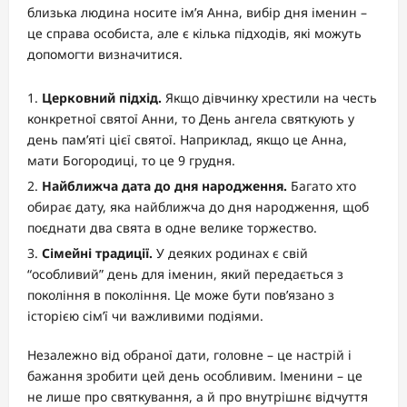
близька людина носите ім’я Анна, вибір дня іменин –
це справа особиста, але є кілька підходів, які можуть
допомогти визначитися.
Церковний підхід.
Якщо дівчинку хрестили на честь
конкретної святої Анни, то День ангела святкують у
день пам’яті цієї святої. Наприклад, якщо це Анна,
мати Богородиці, то це 9 грудня.
Найближча дата до дня народження.
Багато хто
обирає дату, яка найближча до дня народження, щоб
поєднати два свята в одне велике торжество.
Сімейні традиції.
У деяких родинах є свій
“особливий” день для іменин, який передається з
покоління в покоління. Це може бути пов’язано з
історією сім’ї чи важливими подіями.
Незалежно від обраної дати, головне – це настрій і
бажання зробити цей день особливим. Іменини – це
не лише про святкування, а й про внутрішнє відчуття