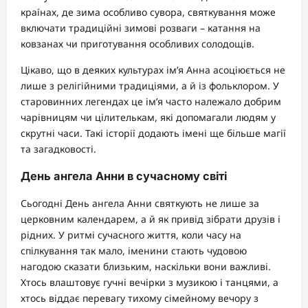
країнах, де зима особливо сувора, святкування може
включати традиційні зимові розваги – катання на
ковзанах чи приготування особливих солодощів.
Цікаво, що в деяких культурах ім’я Анна асоціюється не
лише з релігійними традиціями, а й із фольклором. У
старовинних легендах це ім’я часто належало добрим
чарівницям чи цілителькам, які допомагали людям у
скрутні часи. Такі історії додають імені ще більше магії
та загадковості.
День ангела Анни в сучасному світі
Сьогодні День ангела Анни святкують не лише за
церковним календарем, а й як привід зібрати друзів і
рідних. У ритмі сучасного життя, коли часу на
спілкування так мало, іменини стають чудовою
нагодою сказати близьким, наскільки вони важливі.
Хтось влаштовує гучні вечірки з музикою і танцями, а
хтось віддає перевагу тихому сімейному вечору з