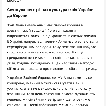
цього дня.
Святкування в різних культурах: від України
до Європи
Хоча День ангела Анни має глибоке коріння в
християнській традиції, його святкування
відрізняється залежно від країни та місцевих звичаїв.
В Україні, наприклад, іменини Анни часто збігаються з
передріздвяним періодом, тому святкування набуває
особливого, майже казкового настрою. Вулиці
прикрашені вогниками, а в повітрі витає передчуття
дива. Родинні посиденьки в цей час стають нагодою
об’єднатися і згадати про головне – любов і підтримку.
У країнах Західної Європи, де ім’я Анна також дуже
поширене, іменини можуть святкувати менш
урочисто, але з не меншою щирістю. Наприклад, у
Франції чи Італії день святої Анни часто відзначають
невеликими сімейними вечірками, де головним є
спілкування і теплі побажання. У скандинавських