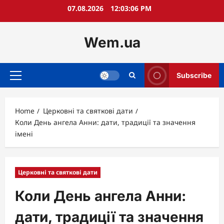
Skip
07.08.2026
12:03:07 PM
to
content
Wem.ua
Subscribe
Primary
Menu
Home
Церковні та святкові дати
Коли День ангела Анни: дати, традиції та значення
імені
Церковні та святкові дати
Коли День ангела Анни:
дати, традиції та значення