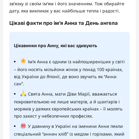
зв’язку зі своїм ім’ям і його значенням. Тож обирайте
дату, яка викликає у вас найбільше тепла і радості.
Цікаві факти про ім’я Анна та День ангела
Цікавинки про Анну, які вас здивують
Ім’я Анна є одним із найпоширеніших у світі
– його носять мільйони жінок у понад 100 країнах,
від України до Японії, де воно звучить як “Анна-
сан”.
Свята Анна, мати Діви Марії, вважається
покровителькою не лише матерів, а й шахтарів і
моряків у деяких європейських країнах – її молять
про захист у небезпечних професіях.
У давнину в Україні на іменини Анни пекли
спеціальний “аннин хліб” із медом і горіхами, який