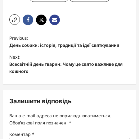
P
Previous:
o
День собаки: історія, традиції та ідеї святкування
s
Next:
t
Всесвітній день тварин: Чому це свято важливе для
кожного
n
a
v
Залишити відповідь
i
g
Ваша e-mail адреса не оприлюднюватиметься.
a
Обов’язкові поля позначені
*
t
Коментар
*