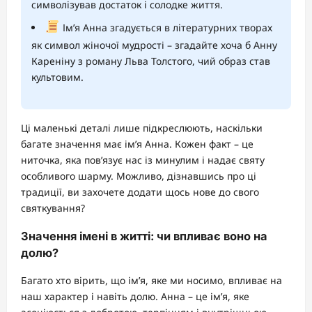
символізував достаток і солодке життя.
Ім’я Анна згадується в літературних творах
як символ жіночої мудрості – згадайте хоча б Анну
Кареніну з роману Льва Толстого, чий образ став
культовим.
Ці маленькі деталі лише підкреслюють, наскільки
багате значення має ім’я Анна. Кожен факт – це
ниточка, яка пов’язує нас із минулим і надає святу
особливого шарму. Можливо, дізнавшись про ці
традиції, ви захочете додати щось нове до свого
святкування?
Значення імені в житті: чи впливає воно на
долю?
Багато хто вірить, що ім’я, яке ми носимо, впливає на
наш характер і навіть долю. Анна – це ім’я, яке