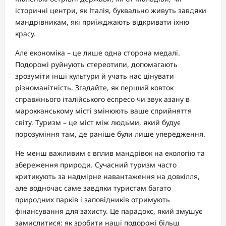
історичні центри, як Італія, буквально живуть завдяки
мандрівникам, які приїжджають відкривати їхню
красу.
Але економіка – це лише одна сторона медалі.
Подорожі руйнують стереотипи, допомагають
зрозуміти інші культури й учать нас цінувати
різноманітність. Згадайте, як перший ковток
справжнього італійського еспресо чи звук азану в
марокканському місті змінюють ваше сприйняття
світу. Туризм – це міст між людьми, який будує
порозуміння там, де раніше були лише упередження.
Не менш важливим є вплив мандрівок на екологію та
збереження природи. Сучасний туризм часто
критикують за надмірне навантаження на довкілля,
але водночас саме завдяки туристам багато
природних парків і заповідників отримують
фінансування для захисту. Це парадокс, який змушує
замислитися: як зробити наші подорожі більш