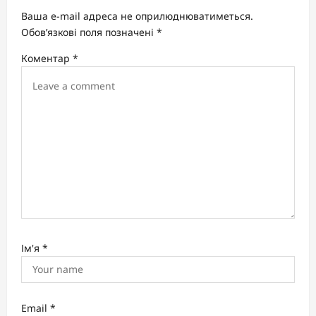
i
Ваша e-mail адреса не оприлюднюватиметься.
g
Обов’язкові поля позначені
*
a
Коментар
*
t
i
o
n
Ім'я
*
Email
*