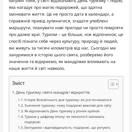
багряні тони, у світі відзначають День туризму – подію,
яка нагадує про магію подорожей, що здатна
змінювати життя. Це не просто дата в календарі, а
справжній привід зупинитися, згадати улюблені
маршрути, планувати нові пригоди чи просто помріяти
про далекі краї. Туризм – це більше, ніж відпочинок; це
спосіб пізнати себе через культуру, природу й людей,
які живуть за тисячі кілометрів від нас. Сьогодні ми
зануримося в історію цього свята, розберемо його
значення та відкриємо, як мандрівки впливають на
наше життя й світ навколо.
Зміст
День туризму: свято мандрів і відкриттів
Історія Всесвітнього дня туризму: як усе починалося
Значення туризму: чому подорожі важливі для світу
Як відзначають День туризму у різних країнах
Туризм у цифрову епоху: як технології змінюють
подорожі
Екотуризм і відповідальність: подорожі, що рятують