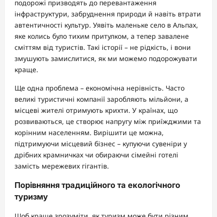
подорожі призводять до перевантаження
інфраструктури, забруднення природи й навіть втрати
автентичності культур. Уявіть маленьке село в Альпах,
яке колись було тихим притулком, а тепер завалене
сміттям від туристів. Такі історії – не рідкість, і вони
змушують замислитися, як ми можемо подорожувати
краще.
Ще одна проблема – економічна нерівність. Часто
великі туристичні компанії заробляють мільйони, а
місцеві жителі отримують крихти. У країнах, що
розвиваються, це створює напругу між приїжджими та
корінним населенням. Вирішити це можна,
підтримуючи місцевий бізнес – купуючи сувеніри у
дрібних крамничках чи обираючи сімейні готелі
замість мережевих гігантів.
Порівняння традиційного та екологічного
туризму
Щоб краще зрозуміти, як туризм може бути різним,