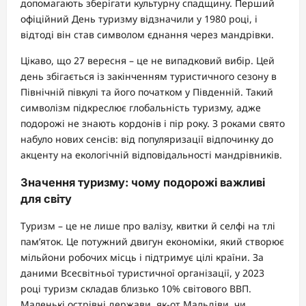
допомагають зберігати культурну спадщину. Перший
офіційний День туризму відзначили у 1980 році, і
відтоді він став символом єднання через мандрівки.
Цікаво, що 27 вересня – це не випадковий вибір. Цей
день збігається із закінченням туристичного сезону в
Північній півкулі та його початком у Південній. Такий
символізм підкреслює глобальність туризму, адже
подорожі не знають кордонів і пір року. З роками свято
набуло нових сенсів: від популяризації відпочинку до
акценту на екологічній відповідальності мандрівників.
Значення туризму: чому подорожі важливі
для світу
Туризм – це не лише про валізу, квитки й селфі на тлі
пам’яток. Це потужний двигун економіки, який створює
мільйони робочих місць і підтримує цілі країни. За
даними Всесвітньої туристичної організації, у 2023
році туризм складав близько 10% світового ВВП.
Маленькі острівні держави, як-от Мальдіви, чи