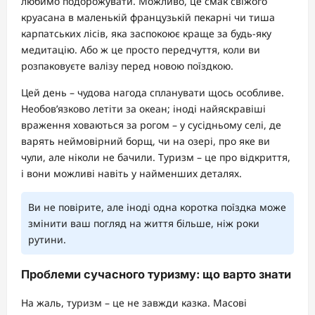
любимо подорожувати. Можливо, це смак свіжого
круасана в маленькій французькій пекарні чи тиша
карпатських лісів, яка заспокоює краще за будь-яку
медитацію. Або ж це просто передчуття, коли ви
розпаковуєте валізу перед новою поїздкою.
Цей день – чудова нагода спланувати щось особливе.
Необов’язково летіти за океан; іноді найяскравіші
враження ховаються за рогом – у сусідньому селі, де
варять неймовірний борщ, чи на озері, про яке ви
чули, але ніколи не бачили. Туризм – це про відкриття,
і вони можливі навіть у найменших деталях.
Ви не повірите, але іноді одна коротка поїздка може
змінити ваш погляд на життя більше, ніж роки
рутини.
Проблеми сучасного туризму: що варто знати
На жаль, туризм – це не завжди казка. Масові