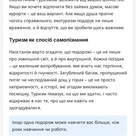
Якщо ви хочете відпочити без зайвих думок, масові
курорти – це ваш варіант. Але якщо душа прагне
чогось справжнього, екотуризм подарує не лише
враження, а й відчуття, що ви зробили щось важливе.
Туризм як спосіб самопізнання
Наостанок варто згадати, що подорожі – це не лише
про зовнішній світ, а й про внутрішній. Кожна поїздка
– це маленьке випробування, яке вчить нас терпіння,
відкритості й гнучкості. Загублений багаж, пропущений
потяг чи несподіваний дощ у горах – це не просто
неприємності, а історії, які згодом викликають
посмішку. Туризм показує, на що ми здатні, і часто
відкриває в нас те, про що ми навіть не
здогадувалися.
Іноді одна подорож може навчити вас більше, ніж
роки навчання чи роботи.