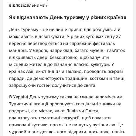
відповідальними?
Як відзначають День туризму у різних країнах
День туризму – це не лише привід для роздумів, а й
можливість відсвяткувати. У різних куточках світу 27
вересня перетворюється на справжній фестиваль
мандрів. У Європі, наприклад, багато музеїв і пам’яток
відкривають двері безкоштовно, щоб залучити
місцевих жителів до пізнання власної культури. У
країнах Азії, як-от Індія чи Таїланд, проводять яскраві
паради, де демонструють традиційні костюми й танці,
запрошуючи гостей долучитися до свята.
В Україні День туризму також не минає непоміченим.
Туристичні агенції пропонують спеціальні знижки на
подорожі, а в містах, як-от Львів чи Одеса,
влаштовують тематичні екскурсії, щоб показати
приховані куточки, про які не пишуть у путівниках. Це
чудовий шанс для кожного відкрити щось нове, навіть