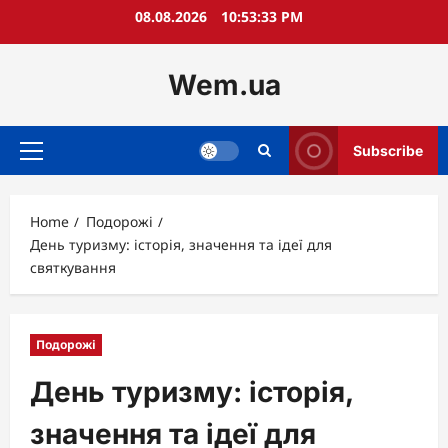
Skip
08.08.2026
10:53:34 PM
to
content
Wem.ua
Subscribe
Primary
Menu
Home
Подорожі
День туризму: історія, значення та ідеї для
святкування
Подорожі
День туризму: історія,
значення та ідеї для