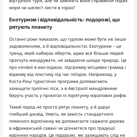
віртуальні тури, але чи замінять вони справжній подих
моря чи шелест листя в горах?
Екотуризм і відповідальність: подорожі, що
рятують планету
Останні роки показали, що туризм може бути не лише
задоволенням, а й відповідальністю. Екотуризм – це
тренд, який набирає обертів, адже все більше людей
прагнуть мандрувати, не завдаючи шкоди природі. Це
про ночівлі в еко-лоджах, підтримку місцевих громад і
відмову від пластику під час поїздок. Наприклад, у
Коста-Риці туристичні програми допомагають
захищати тропічні ліси, а в Австралії мандрівники
беруть участь у проєктах із порятунку коралових рифів.
Такий підхід не просто рятує планету, а й дарує
глибший досвід. Уявіть, як замість стандартного
пляжного відпочинку ви допомагаєте саджати дерева
в африканській савані чи дізнаєтеся про традиції
корінних народів. Це подорожі, які залишають слід не