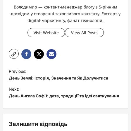
Володимир — контент-менеджер блогу з 5-річним
досвідом у створенні захопливого контенту. Експерт у
digital-маркетингу, фанат технологій.
Visit Website
View All Posts
P
Previous:
o
День Землі: Історія, Значення та Як Долучитися
s
Next:
t
День Ангела Софії: дата, традиції та ідеї святкування
n
a
v
Залишити відповідь