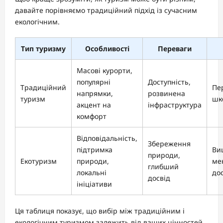
давайте порівняємо традиційний підхід із сучасним
екологічним.
Тип туризму
Особливості
Переваги
Масові курорти,
популярні
Доступність,
Традиційний
Пе
напрямки,
розвинена
туризм
шк
акцент на
інфраструктура
комфорт
Відповідальність,
Збереження
підтримка
Ви
природи,
Екотуризм
природи,
ме
глибший
локальні
до
досвід
ініціативи
Ця таблиця показує, що вибір між традиційним і
екологічним туризмом залежить від ваших цінностей.