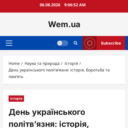
Skip
06.08.2026
9:06:54 AM
to
content
Wem.ua
Subscribe
Primary
Menu
Home
Наука та природа
Історія
День українського політв’язня: історія, боротьба та
пам’ять
Історія
День українського
політв’язня: історія,