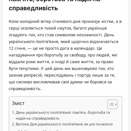
справедливість
Коли холодний вітер січневого дня пронизує кістки, а в
серці оселяється тихий смуток, багато українців
згадують тих, хто став символом незламності. День
українського політв’язня, який щорічно відзначається
12 січня, — це не просто дата в календарі. Це
нагадування про боротьбу за свободу, про людей, які
віддали роки життя, а іноді й саме життя, за право
бути почутими. У цей день ми вшановуємо тих, хто
зазнав репресій, переслідувань і тортур лише за те,
що сміливо висловлював свої думки чи боровся за
справедливість.
Зміст
День українського політв’язня: пам’ять, боротьба та
надія на справедливість
Витоки Дня українського політв’язня: як усе почалося