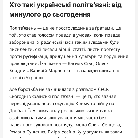
Хто такі українські політв’язні: від
минулого до сьогодення
Політв’язень — це не просто людина за ґратами. Це
той, хто стає голосом правди в умовах, коли правда
заборонена. У радянські часи такими людьми були
дисиденти, які писали вірші, статті, листи протесту
проти русифікації, придушення культури та порушення
прав людини. Їхні імена — Василь Стус, Олесь
Бердник, Валерій Марченко — назавжди вписані в
історію України.
Але боротьба не закінчилася з розпадом СРСР.
Сьогодні українські політв’язні — це ті, хто зазнає
переслідувань через окупацію Криму та війну на
Донбасі. Їх утримують у російських в’язницях за
сфабрикованими звинуваченнями, часто без
належного судового розгляду. Імена Олега Сенцова,
Романа Сущенка, Еміра-Усеїна Куку звучать як заклик