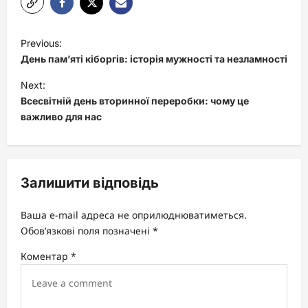
P
Previous:
o
День пам’яті кіборгів: історія мужності та незламності
s
Next:
t
Всесвітній день вторинної переробки: чому це
важливо для нас
n
a
v
Залишити відповідь
i
g
Ваша e-mail адреса не оприлюднюватиметься.
a
Обов’язкові поля позначені
*
t
Коментар
*
i
o