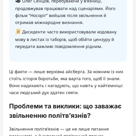
Олег Сенцов, перебуваючи у в’язниці,
продовжував працювати над сценаріями. Його
фільм “Носоріг” вийшов після звільнення й
отримав міжнародне визнання.
Дисиденти часто використовували кодовану
мову в листах із таборів, щоб обійти цензуру й
передати важливі повідомлення рідним.
Ці факти — лише верхівка айсберга. За кожним із них
стоїть історія боротьби, яка варта того, щоб її знали.
Вони надихають і нагадують, що навіть у найтемніші
часи людський дух здатен сяяти.
Проблеми та виклики: що заважає
звільненню політв’язнів?
Звільнення політв’язнів — це не лише питання
гуманності, а й складний політичний процес.