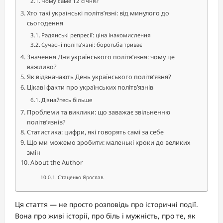
Чому саме 12 січня?
Хто такі українські політв’язні: від минулого до
сьогодення
Радянські репресії: ціна інакомислення
Сучасні політв’язні: боротьба триває
Значення Дня українського політв’язня: чому це
важливо?
Як відзначають День українського політв’язня?
Цікаві факти про українських політв’язнів
Дізнайтесь більше
Проблеми та виклики: що заважає звільненню
політв’язнів?
Статистика: цифри, які говорять самі за себе
Що ми можемо зробити: маленькі кроки до великих
змін
About the Author
Стаценко Ярослав
Ця стаття — не просто розповідь про історичні події.
Вона про живі історії, про біль і мужність, про те, як