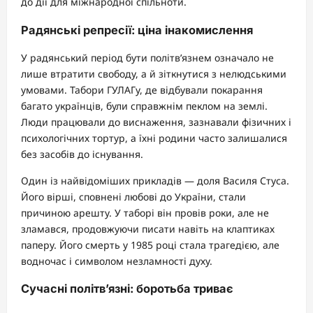
до дії для міжнародної спільноти.
Радянські репресії: ціна інакомислення
У радянський період бути політв’язнем означало не
лише втратити свободу, а й зіткнутися з нелюдськими
умовами. Табори ГУЛАГу, де відбували покарання
багато українців, були справжнім пеклом на землі.
Люди працювали до виснаження, зазнавали фізичних і
психологічних тортур, а їхні родини часто залишалися
без засобів до існування.
Один із найвідоміших прикладів — доля Василя Стуса.
Його вірші, сповнені любові до України, стали
причиною арешту. У таборі він провів роки, але не
зламався, продовжуючи писати навіть на клаптиках
паперу. Його смерть у 1985 році стала трагедією, але
водночас і символом незламності духу.
Сучасні політв’язні: боротьба триває