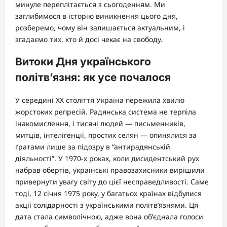
минуле переплітається з сьогоденням. Ми
заглибимося в історію виникнення цього дня,
розберемо, чому він залишається актуальним, і
згадаємо тих, хто й досі чекає на свободу.
Витоки Дня українського
політв’язня: як усе почалося
У середині XX століття Україна пережила хвилю
жорстоких репресій. Радянська система не терпіла
інакомислення, і тисячі людей — письменників,
митців, інтелігенції, простих селян — опинялися за
ґратами лише за підозру в “антирадянській
діяльності”. У 1970-х роках, коли дисидентський рух
набрав обертів, українські правозахисники вирішили
привернути увагу світу до цієї несправедливості. Саме
тоді, 12 січня 1975 року, у багатьох країнах відбулися
акції солідарності з українськими політв’язнями. Ця
дата стала символічною, адже вона об’єднала голоси