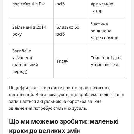
політв’язні в РФ
осіб
кримських
татар
Частина
Звільнені з 2014
Близько 50
звільнена
року
осіб
через обміни
Загиблі в
ув’язненні
Точні дані досі
Тисячі
(радянський
уточнюються
період)
Ці цифри взяті з відкритих звітів правозахисних
організацій. Вони показують, що проблема політв’язнів
залишається актуальною, а боротьба за їхнє
звільнення потребує спільних зусиль.
Що ми можемо зробити: маленькі
кроки до великих змін