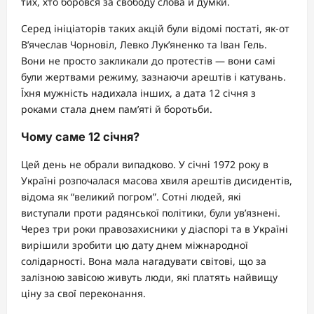
тих, хто боровся за свободу слова й думки.
Серед ініціаторів таких акцій були відомі постаті, як-от
В’ячеслав Чорновіл, Левко Лук’яненко та Іван Гель.
Вони не просто закликали до протестів — вони самі
були жертвами режиму, зазнаючи арештів і катувань.
Їхня мужність надихала інших, а дата 12 січня з
роками стала днем пам’яті й боротьби.
Чому саме 12 січня?
Цей день не обрали випадково. У січні 1972 року в
Україні розпочалася масова хвиля арештів дисидентів,
відома як “великий погром”. Сотні людей, які
виступали проти радянської політики, були ув’язнені.
Через три роки правозахисники у діаспорі та в Україні
вирішили зробити цю дату днем міжнародної
солідарності. Вона мала нагадувати світові, що за
залізною завісою живуть люди, які платять найвищу
ціну за свої переконання.