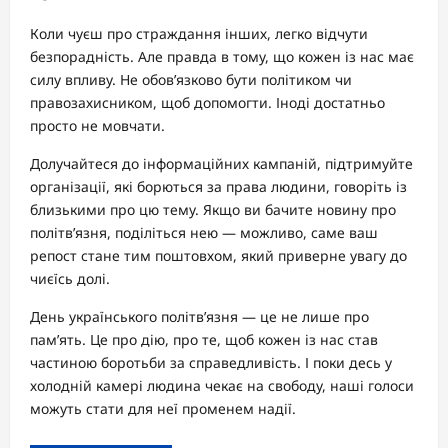
Коли чуєш про страждання інших, легко відчути
безпорадність. Але правда в тому, що кожен із нас має
силу впливу. Не обов’язково бути політиком чи
правозахисником, щоб допомогти. Іноді достатньо
просто не мовчати.
Долучайтеся до інформаційних кампаній, підтримуйте
організації, які борються за права людини, говоріть із
близькими про цю тему. Якщо ви бачите новину про
політв’язня, поділіться нею — можливо, саме ваш
репост стане тим поштовхом, який приверне увагу до
чиєїсь долі.
День українського політв’язня — це не лише про
пам’ять. Це про дію, про те, щоб кожен із нас став
частиною боротьби за справедливість. І поки десь у
холодній камері людина чекає на свободу, наші голоси
можуть стати для неї променем надії.