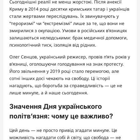
Сьогоднішні реалії не менш жорстокі. Після анексії
Криму в 2014 році десятки кримських татар і українців
стали жертвами переслідувань. Їх звинувачують у
“тероризмі” чи “екстремізмі” лише за те, що вони не
змирилися з окупацією. Умови в російських в’язницях
залишаються нелюдськими: брак медичної допомоги,
психологічний тиск, ізоляція від рідних.
Олег Сенцов, український режисер, провів п’ять років у
в’язниці, оголошуючи голодування на знак протесту.
Його звільнення у 2019 році стало перемогою, але
сотні інших досі чекають на свободу. Ці історії
нагадують, що боротьба за справедливість — це не
лише минуле, а й наше сьогодення.
Значення Дня українського
політв’язня: чому це важливо?
Цей день — не просто привід згадати минуле. Це
можливість нагадати собі й світу, що свобода — не