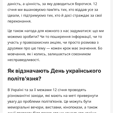
даність, а цінність, за яку доводиться боротися. 12
січня ми вшановуємо пам’ять тих, хто віддав усе за
ідеали, і підтримуємо тих, хто й досі страждає за свої
переконання.
Це також нагода для кожного з нас задуматися: що ми
можемо зробити? Чи то поширення інформації, чи то
участь у правозахисних акціях, чи просто розмова з
друзями про цю тему — кожен крок має значення. Бо
мовчання, як і колись, залишається союзником
несправедливості.
Як відзначають День українського
політв’язня?
В Україні та за її межами 12 січня проводять
різноманітні заходи, які мають на меті привернути
увагу до проблеми політв’язнів. Це можуть бути
меморіальні вечори, виставки, кінопокази, а також
акції протесту біля посольств чи консульств країни-