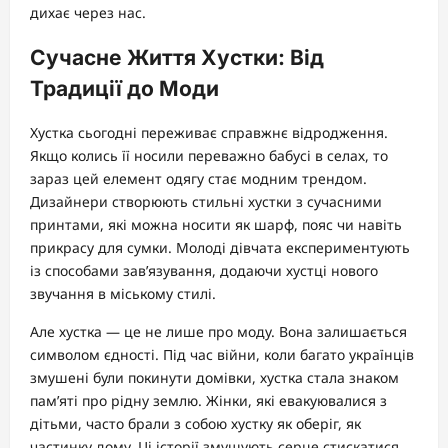
дихає через нас.
Сучасне Життя Хустки: Від
Традиції до Моди
Хустка сьогодні переживає справжнє відродження.
Якщо колись її носили переважно бабусі в селах, то
зараз цей елемент одягу стає модним трендом.
Дизайнери створюють стильні хустки з сучасними
принтами, які можна носити як шарф, пояс чи навіть
прикрасу для сумки. Молоді дівчата експериментують
із способами зав’язування, додаючи хустці нового
звучання в міському стилі.
Але хустка — це не лише про моду. Вона залишається
символом єдності. Під час війни, коли багато українців
змушені були покинути домівки, хустка стала знаком
пам’яті про рідну землю. Жінки, які евакуювалися з
дітьми, часто брали з собою хустку як оберіг, як
частинку дому. Ці історії змушують серце стискатися,