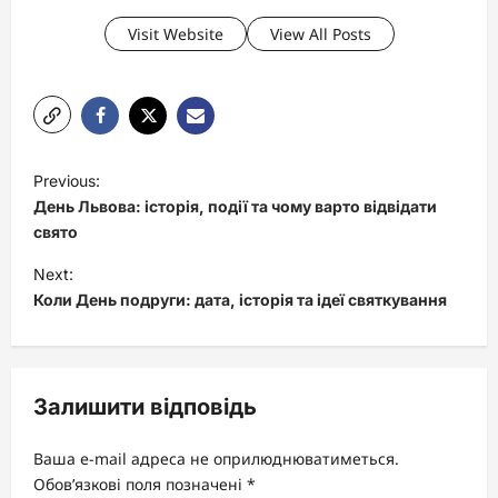
Visit Website
View All Posts
P
Previous:
o
День Львова: історія, події та чому варто відвідати
s
свято
t
Next:
Коли День подруги: дата, історія та ідеї святкування
n
a
v
Залишити відповідь
i
g
Ваша e-mail адреса не оприлюднюватиметься.
a
Обов’язкові поля позначені
*