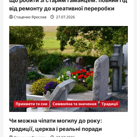
Що робити зі старим гаманцем: повний гід
від ремонту до креативної переробки
Стаценко Ярослав
27.07.2026
Прикмети та сни
Символіка та значення
Традиції
Чи можна чіпати могилу до року:
традиції, церква і реальні поради