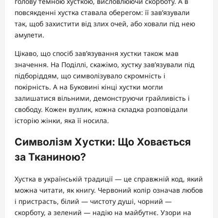
голову темною хусткою, висловлюючи скорботу. А в
повсякденні хустка ставала оберегом: її зав’язували
так, щоб захистити від злих очей, або ховали під нею
амулети.
Цікаво, що спосіб зав’язування хустки також мав
значення. На Поділлі, скажімо, хустку зав’язували під
підборіддям, що символізувало скромність і
покірність. А на Буковині кінці хустки могли
залишатися вільними, демонструючи грайливість і
свободу. Кожен вузлик, кожна складка розповідали
історію жінки, яка її носила.
Символізм Хустки: Що Ховається
за Тканиною?
Хустка в українській традиції — це справжній код, який
можна читати, як книгу. Червоний колір означав любов
і пристрасть, білий — чистоту душі, чорний —
скорботу, а зелений — надію на майбутнє. Узори на