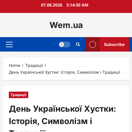
Skip
07.08.2026
3:14:32 AM
to
content
Wem.ua
Subscribe
Primary
Menu
Home
Традиції
День Української Хустки: Історія, Символізм і Традиції
Традиції
День Української Хустки:
Історія, Символізм і