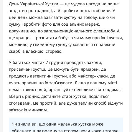
День Української Хустки — це чудова нагода не лише
згадати про традиції, а й зробити щось особливе. У
цей день можна зав’язати хустку на голову, шию чи
сумку і зробити фото для соціальних мереж,
долучившись до загальнонаціонального флешмобу. А
ще краще — розпитати бабусю чи маму про їхні хустки,
можливо, у сімейному сундуку ховається справжній
скарб із власною історією.
У багатьох містах 7 грудня проводять заходи,
присвячені хустці. Це можуть бути ярмарки, де
продають автентичні хустки, або майстер-класи, де
вчать правильно їх зав’язувати. Якщо у вашому місті
немає таких подій, організуйте невелике свято вдома:
зберіть рідних, дістаньте старі хустки, поділіться
спогадами. Це простий, але дуже теплий спосіб відчути
зв’язок із минулим.
Чи знали ви, що одна маленька хустка може
об’єднати цілу родину за столом, коли кожен згадує,