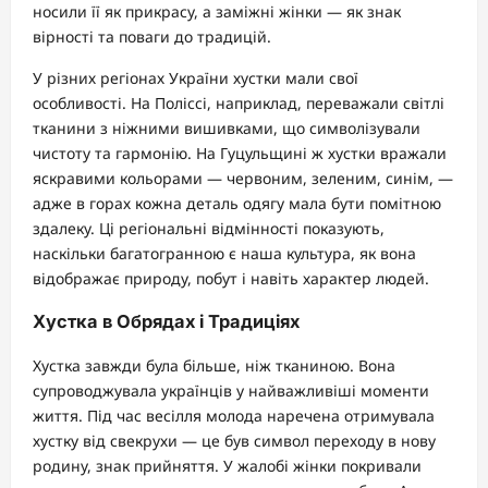
носили її як прикрасу, а заміжні жінки — як знак
вірності та поваги до традицій.
У різних регіонах України хустки мали свої
особливості. На Поліссі, наприклад, переважали світлі
тканини з ніжними вишивками, що символізували
чистоту та гармонію. На Гуцульщині ж хустки вражали
яскравими кольорами — червоним, зеленим, синім, —
адже в горах кожна деталь одягу мала бути помітною
здалеку. Ці регіональні відмінності показують,
наскільки багатогранною є наша культура, як вона
відображає природу, побут і навіть характер людей.
Хустка в Обрядах і Традиціях
Хустка завжди була більше, ніж тканиною. Вона
супроводжувала українців у найважливіші моменти
життя. Під час весілля молода наречена отримувала
хустку від свекрухи — це був символ переходу в нову
родину, знак прийняття. У жалобі жінки покривали