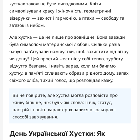
хустках також не були випадковими. Квіти
символізували красу і жіночність, геометричні
візерунки — захист і гармонію, а птахи — свободу та
зв’язок із небом.
Але хустка — це не лише про зовнішнє. Вона завжди
була символом материнської любові. Скільки разів
бабусі зав’язували нам хустки, щоб захистити від вітру
чи дощу? Цей простий жест ніс у собі тепло, турботу,
відчуття безпеки. І навіть зараз, коли ми бачимо
хустку, в пам’яті спливають образи рідного дому, запах
свіжого хліба, тихий голос, що розповідає казку.
Ви не повірите, але хустка могла розповісти про
жінку більше, ніж будь-які слова: її вік, статус,
настрій і навіть характер ховалися в кольорах і
способі зав’язування.
День Української Хустки: Як