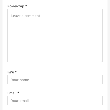
t
Коментар
*
i
o
n
Ім'я
*
Email
*