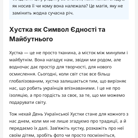
як носив її чи кому вона належала? Це магія, яку не
замінить жодна сучасна річ.
Хустка як Символ Єдності та
Майбутнього
Хустка — це не просто тканина, а місток між минулим і
майбутнім. Вона нагадує нам, звідки ми родом, але
водночас дає простір для творчості, для нового
осмислення. Сьогодні, коли світ стає все більш
глобалізованим, хустка залишається тим, що вирізняє
нас, що робить українців впізнаваними. І це не про
ізоляцію, а про гордість за своє, за те, що ми можемо
подарувати світу.
Тож нехай День Української Хустки стане для кожного з
нас днем, коли ми не лише згадуємо про традиції, а й
передаємо їх далі. Зав’яжіть хустку, розкажіть про неї
своїм дітям, зробіть фото чи просто посміхніться,