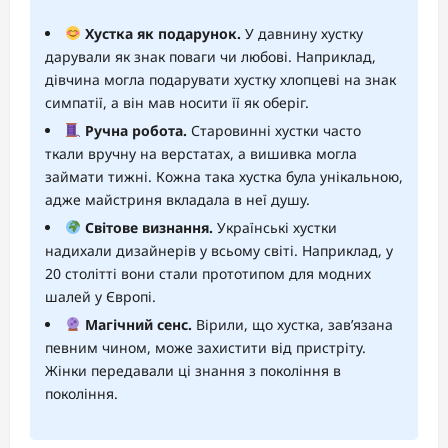
Хустка як подарунок.
У давнину хустку
дарували як знак поваги чи любові. Наприклад,
дівчина могла подарувати хустку хлопцеві на знак
симпатії, а він мав носити її як оберіг.
Ручна робота.
Старовинні хустки часто
ткали вручну на верстатах, а вишивка могла
займати тижні. Кожна така хустка була унікальною,
адже майстриня вкладала в неї душу.
Світове визнання.
Українські хустки
надихали дизайнерів у всьому світі. Наприклад, у
20 столітті вони стали прототипом для модних
шалей у Європі.
Магічний сенс.
Вірили, що хустка, зав’язана
певним чином, може захистити від пристріту.
Жінки передавали ці знання з покоління в
покоління.