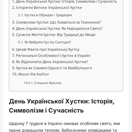
День Української Хустки: Історія, Символізм і Сучасність
Історичні Витоки Української Хустки
Хустка в Обрядах і Традиціях
Символізм Хустки: Що Ховається за Тканиною?
День Української Хустки: Як Народилося Свято?
Сучасне Життя Хустки: Від Традиції до Моди
Як Вибрати Хустку Сьогодні?
Цікаві Факти про Українську Хустку
Регіональні Особливості Хусток в Україні
Як Відзначити День Української Хустки?
Хустка як Символ Єдності та Майбутнього
About the Author
Стаценко Ярослав
День Української Хустки: Історія,
Символізм і Сучасність
Щороку 7 грудня в Україні оживає особливе свято, яке
пахне домашнім теплом, бабусиними оповідками та