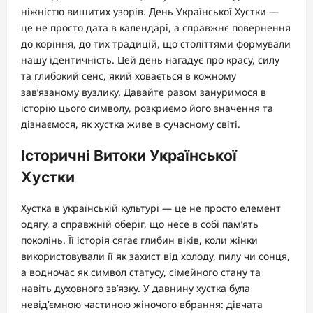
ніжністю вишитих узорів. День Української Хустки —
це не просто дата в календарі, а справжнє повернення
до коріння, до тих традицій, що століттями формували
нашу ідентичність. Цей день нагадує про красу, силу
та глибокий сенс, який ховається в кожному
зав’язаному вузлику. Давайте разом зануримося в
історію цього символу, розкриємо його значення та
дізнаємося, як хустка живе в сучасному світі.
Історичні Витоки Української
Хустки
Хустка в українській культурі — це не просто елемент
одягу, а справжній оберіг, що несе в собі пам’ять
поколінь. Її історія сягає глибин віків, коли жінки
використовували її як захист від холоду, пилу чи сонця,
а водночас як символ статусу, сімейного стану та
навіть духовного зв’язку. У давнину хустка була
невід’ємною частиною жіночого вбрання: дівчата