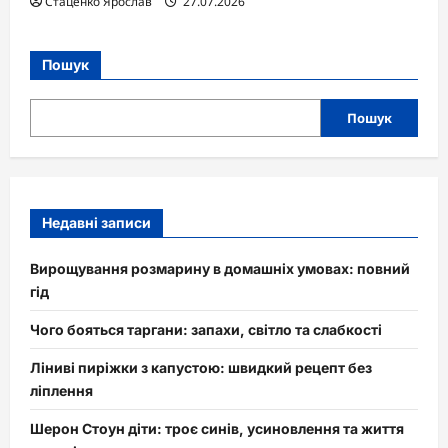
Стаценко Ярослав
27.07.2026
Пошук
Пошук
Недавні записи
Вирощування розмарину в домашніх умовах: повний
гід
Чого бояться таргани: запахи, світло та слабкості
Ліниві пиріжки з капустою: швидкий рецепт без
ліплення
Шерон Стоун діти: троє синів, усиновлення та життя