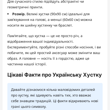
Для сучасного стилю підійдуть абстрактні чи
геометричні принти.
Розмір.
Великі хустки (90х90 см) ідеальні для
зав’язування на голові, а менші (60х60 см) можна
носити як шийну хустинку чи браслет.
Пам’ятайте, що хустка — це не просто річ, а
відображення вашої індивідуальності.
Експериментуйте, пробуйте різні способи носіння, і ви
побачите, як цей простий аксесуар може змінити ваш
образ. А головне — носіть її з гордістю, адже це
частинка нашої історії.
Цікаві Факти про Українську Хустку
Давайте дізнаємося кілька маловідомих деталей
про хустку, які здивують навіть тих, хто вважає
себе знавцем традицій. Ці факти відкривають нові
грані цього символу.