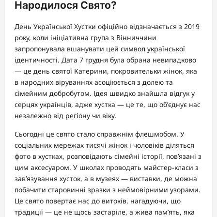
Народилося Свято?
День Української Хустки офіційно відзначається з 2019
року, коли ініціативна група з Вінниччини
запропонувала вшанувати цей символ української
ідентичності. Дата 7 грудня була обрана невипадково
— це день святої Катерини, покровительки жінок, яка
в народних віруваннях асоціюється з долею та
сімейним добробутом. Ідея швидко знайшла відгук у
серцях українців, адже хустка — це те, що об’єднує нас
незалежно від регіону чи віку.
Сьогодні це свято стало справжнім флешмобом. У
соціальних мережах тисячі жінок і чоловіків діляться
фото в хустках, розповідають сімейні історії, пов’язані з
цим аксесуаром. У школах проводять майстер-класи з
зав’язування хусток, а в музеях — виставки, де можна
побачити старовинні зразки з неймовірними узорами.
Це свято повертає нас до витоків, нагадуючи, що
традиції — це не щось застаріле, а жива пам’ять, яка