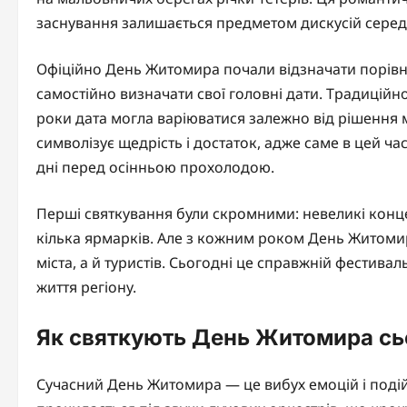
заснування залишається предметом дискусій серед 
Офіційно День Житомира почали відзначати порівня
самостійно визначати свої головні дати. Традиційно
роки дата могла варіюватися залежно від рішення 
символізує щедрість і достаток, адже саме в цей ча
дні перед осінньою прохолодою.
Перші святкування були скромними: невеликі концер
кілька ярмарків. Але з кожним роком День Житоми
міста, а й туристів. Сьогодні це справжній фестивал
життя регіону.
Як святкують День Житомира сь
Сучасний День Житомира — це вибух емоцій і подій