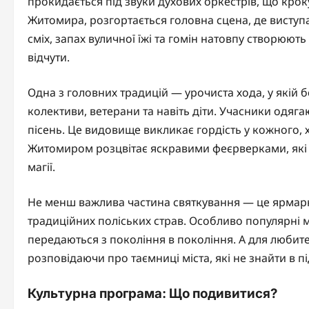
прокидається під звуки духових оркестрів, що кро
Житомира, розгортається головна сцена, де виступаю
сміх, запах вуличної їжі та гомін натовпу створюют
відчути.
Одна з головних традицій — урочиста хода, у якій б
колективи, ветерани та навіть діти. Учасники одяг
пісень. Це видовище викликає гордість у кожного, х
Житомиром розцвітає яскравими феєрверками, які 
магії.
Не менш важлива частина святкування — це ярмарк
традиційних поліських страв. Особливо популярні 
передаються з покоління в покоління. А для любител
розповідаючи про таємниці міста, які не знайти в п
Культурна програма: Що подивитися?