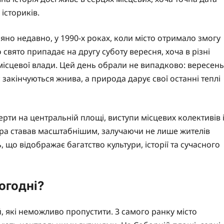
істориків.
но недавно, у 1990-х роках, коли місто отримало змогу
 свято припадає на другу суботу вересня, хоча в різні
місцевої влади. Цей день обрали не випадково: вересень
с закінчуються жнива, а природа дарує свої останні теплі
ти на центральній площі, виступи місцевих колективів 
ра ставав масштабнішим, залучаючи не лише жителів
ь, що відображає багатство культури, історії та сучасного
огодні?
, які неможливо пропустити. З самого ранку місто