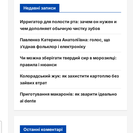
Недавні записи
Ирригатор для полости рта: зачем он нужен и
чем дополняет обычную чистку зубов
Павленко Катерина Анатоліївна: голос, що
з’єднав фольклор і електроніку
Чи можна зберігати твердий сир в морозилці:
правила і нюанси
Колорадський жук: як захистити картоплю без
зайвих втрат
Приготування макаронів: як зварити ідеально
al dente
Останні коментарі