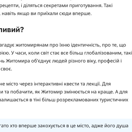
рецепти, і діляться секретами приготування. Такі
навіть якщо ви приїхали сюди вперше.
ливий?
агадує житомирянам про їхню ідентичність, про те, що
єю. У часи, коли світ стає все більш глобалізованим, так
нь Житомира об’єднує людей різного віку, професій і
 своє.
 місто через інтерактивні квести та лекції. Для
 та побачити, як Житомир змінюється на краще. А для
о залишається в тіні більш розрекламованих туристичних
гато хто вперше закохується в це місто, адже його душа