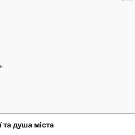
ди
ї та душа міста