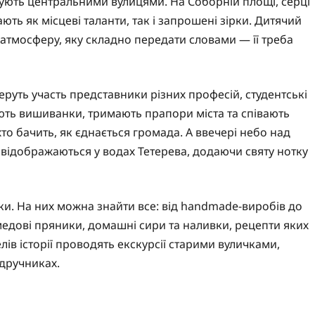
кують центральними вулицями. На Соборній площі, серці
ть як місцеві таланти, так і запрошені зірки. Дитячий
ь атмосферу, яку складно передати словами — її треба
еруть участь представники різних професій, студентські
ають вишиванки, тримають прапори міста та співають
то бачить, як єднається громада. А ввечері небо над
відображаються у водах Тетерева, додаючи святу нотку
и. На них можна знайти все: від handmade-виробів до
медові пряники, домашні сири та наливки, рецепти яких
ів історії проводять екскурсії старими вуличками,
ідручниках.