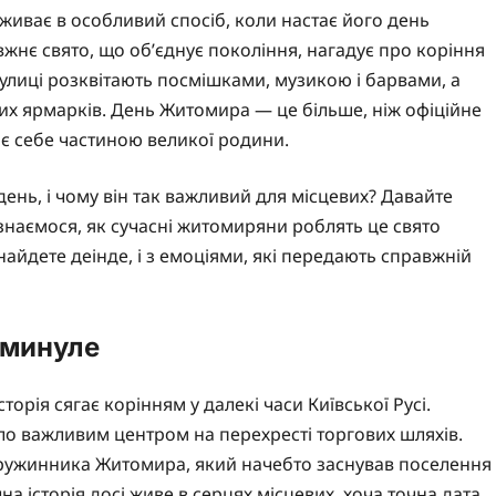
живає в особливий спосіб, коли настає його день
вжнє свято, що об’єднує покоління, нагадує про коріння
улиці розквітають посмішками, музикою і барвами, а
их ярмарків. День Житомира — це більше, ніж офіційне
ає себе частиною великої родини.
день, і чому він так важливий для місцевих? Давайте
ізнаємося, як сучасні житомиряни роблять це свято
знайдете деінде, і з емоціями, які передають справжній
 минуле
орія сягає корінням у далекі часи Київської Русі.
тало важливим центром на перехресті торгових шляхів.
 дружинника Житомира, який начебто заснував поселення
а історія досі живе в серцях місцевих, хоча точна дата