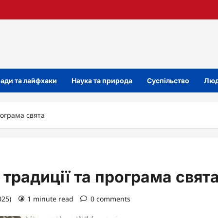
ади та лайфхаки
Наука та природа
Суспільство
Люд
рограма свята
 традиції та програма свят
025)
1 minute read
0 comments