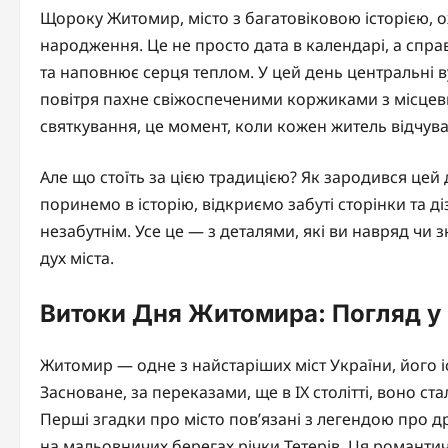
Щороку Житомир, місто з багатовіковою історією, о
народження. Це не просто дата в календарі, а спра
та наповнює серця теплом. У цей день центральні в
повітря пахне свіжоспеченими коржиками з місцев
святкування, це момент, коли кожен житель відчув
Але що стоїть за цією традицією? Як зародився цей 
поринемо в історію, відкриємо забуті сторінки та д
незабутнім. Усе це — з деталями, які ви навряд чи 
дух міста.
Витоки Дня Житомира: Погляд у
Житомир — одне з найстаріших міст України, його іст
Засноване, за переказами, ще в IX столітті, воно с
Перші згадки про місто пов’язані з легендою про
на мальовничих берегах річки Тетерів. Ця романтичн