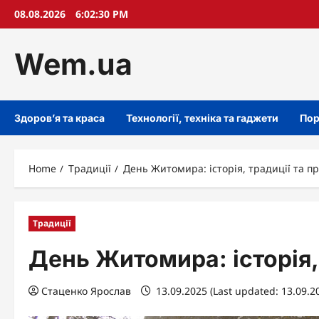
Skip
08.08.2026
6:02:31 PM
to
content
Wem.ua
Здоров’я та краса
Технології, техніка та гаджети
Пор
Home
Традиції
День Житомира: історія, традиції та п
Традиції
День Житомира: історія,
Стаценко Ярослав
13.09.2025 (Last updated: 13.09.2