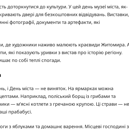
ь доторкнутися до культури. У цей день музеї міста, як-
кривають двері для безкоштовних відвідувань. Виставки,
нні фотографії, документи та артефакти, які
ри, де художники наживо малюють краєвиди Житомира. 
и, які показують уривки з вистав про історію регіону.
шає по собі теплі спогади.
а
нь, і День міста — не виняток. На ярмарках можна
ецептами. Наприклад, поліський борщ із грибами та
ики — м’ясні котлети з гречаною крупою. Ці страви — н
наші прабабусі.
роги з яблуками та домашнє варення. Місцеві господині з