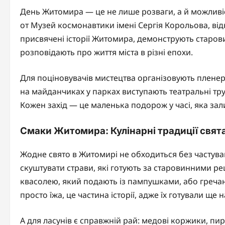
День Житомира — це не лише розваги, а й можливіст
от Музей космонавтики імені Сергія Корольова, від
присвячені історії Житомира, демонструють старови
розповідають про життя міста в різні епохи.
Для поціновувачів мистецтва організовують плене
на майданчиках у парках виступають театральні труп
Кожен захід — це маленька подорож у часі, яка зали
Смаки Житомира: Кулінарні традиції свят
Жодне свято в Житомирі не обходиться без частува
скуштувати страви, які готують за старовинними р
квасолею, який подають із пампушками, або гречан
просто їжа, це частина історії, адже їх готували ще 
А для ласунів є справжній рай: медові коржики, пи