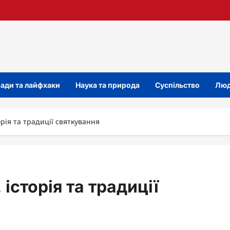
ади та лайфхаки
Наука та природа
Суспільство
Люд
орія та традиції святкування
 історія та традиції