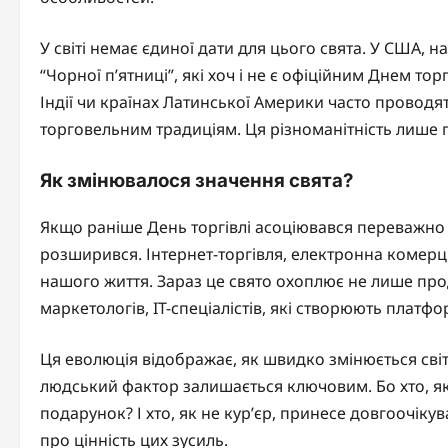
У світі немає єдиної дати для цього свята. У США, 
“Чорної п’ятниці”, які хоч і не є офіційним Днем тор
Індії чи країнах Латинської Америки часто проводя
торговельним традиціям. Ця різноманітність лише п
Як змінювалося значення свята?
Якщо раніше День торгівлі асоціювався переважно 
розширився. Інтернет-торгівля, електронна комерц
нашого життя. Зараз це свято охоплює не лише прода
маркетологів, IT-спеціалістів, які створюють платф
Ця еволюція відображає, як швидко змінюється світ.
людський фактор залишається ключовим. Бо хто, як
подарунок? І хто, як не кур’єр, принесе довгоочіку
про цінність цих зусиль.