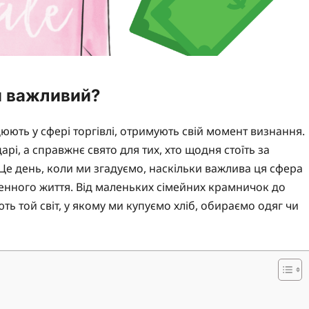
ін важливий?
цюють у сфері торгівлі, отримують свій момент визнання.
рі, а справжнє свято для тих, хто щодня стоїть за
 Це день, коли ми згадуємо, наскільки важлива ця сфера
денного життя. Від маленьких сімейних крамничок до
ь той світ, у якому ми купуємо хліб, обираємо одяг чи