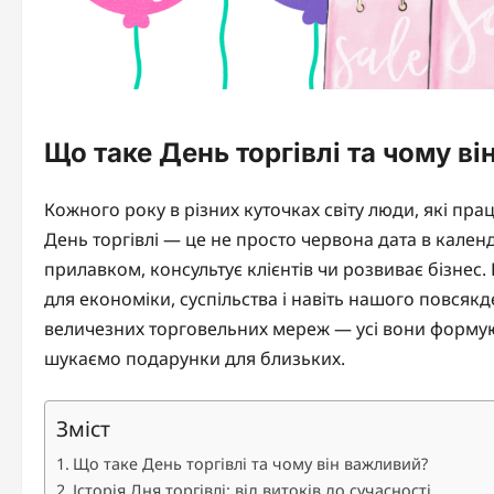
Що таке День торгівлі та чому в
Кожного року в різних куточках світу люди, які пра
День торгівлі — це не просто червона дата в календа
прилавком, консультує клієнтів чи розвиває бізнес.
для економіки, суспільства і навіть нашого повсяк
величезних торговельних мереж — усі вони формуют
шукаємо подарунки для близьких.
Зміст
Що таке День торгівлі та чому він важливий?
Історія Дня торгівлі: від витоків до сучасності