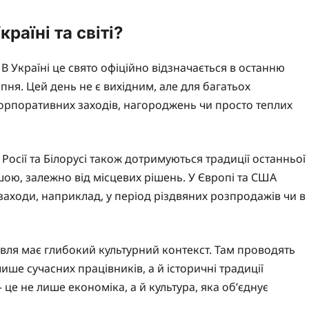
раїні та світі?
. В Україні це свято офіційно відзначається в останню
ипня. Цей день не є вихідним, але для багатьох
корпоративних заходів, нагороджень чи просто теплих
У Росії та Білорусі також дотримуються традиції останньої
іншою, залежно від місцевих рішень. У Європі та США
заходи, наприклад, у період різдвяних розпродажів чи в
оргівля має глибокий культурний контекст. Там проводять
ише сучасних працівників, а й історичні традиції
це не лише економіка, а й культура, яка об’єднує