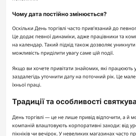
Чому дата постійно змінюється?
Оскільки День торгівлі часто прив’язаний до певног
Це додає певної динаміки, адже працівники та комп
на календар. Такий підхід також дозволяє уникну
можливість приділити увагу саме цій події.
Якщо ви хочете привітати знайомих, які працюють у
заздалегідь уточнити дату на поточний рік. Це мал
їхньої праці.
Традиції та особливості святкув
День торгівлі — це не лише привід відпочити, а й м
компаній влаштовують корпоративні заходи: від у
пікніків чи вечірок. У невеликих магазинах часто п