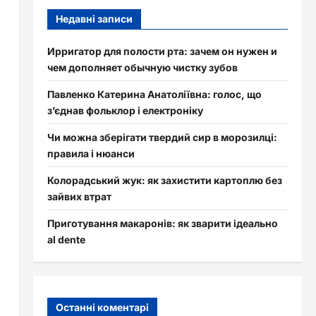
Недавні записи
Ирригатор для полости рта: зачем он нужен и
чем дополняет обычную чистку зубов
Павленко Катерина Анатоліївна: голос, що
з’єднав фольклор і електроніку
Чи можна зберігати твердий сир в морозилці:
правила і нюанси
Колорадський жук: як захистити картоплю без
зайвих втрат
Приготування макаронів: як зварити ідеально
al dente
Останні коментарі