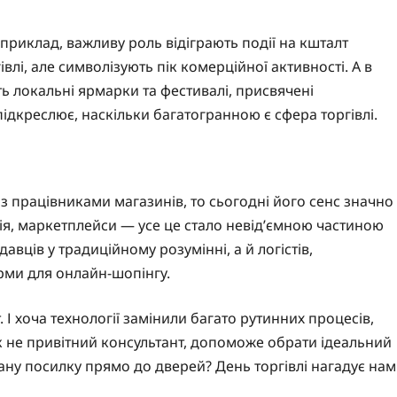
наприклад, важливу роль відіграють події на кшталт
гівлі, але символізують пік комерційної активності. А в
ть локальні ярмарки та фестивалі, присвячені
ідкреслює, наскільки багатогранною є сфера торгівлі.
з працівниками магазинів, то сьогодні його сенс значно
ія, маркетплейси — усе це стало невід’ємною частиною
вців у традиційному розумінні, а й логістів,
орми для онлайн-шопінгу.
 І хоча технології замінили багато рутинних процесів,
 не привітний консультант, допоможе обрати ідеальний
вану посилку прямо до дверей? День торгівлі нагадує нам