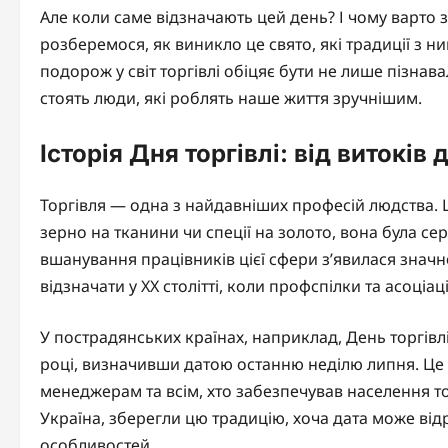
Але коли саме відзначають цей день? І чому варто 
розберемося, як виникло це свято, які традиції з ни
подорож у світ торгівлі обіцяє бути не лише пізна
стоять люди, які роблять наше життя зручнішим.
Історія Дня торгівлі: від витоків 
Торгівля — одна з найдавніших професій людства. Щ
зерно на тканини чи спеції на золото, вона була с
вшанування працівників цієї сфери з’явилася значно
відзначати у XX столітті, коли профспілки та асоціа
У пострадянських країнах, наприклад, День торгівл
році, визначивши датою останню неділю липня. Це 
менеджерам та всім, хто забезпечував населення т
Україна, зберегли цю традицію, хоча дата може від
особливостей.