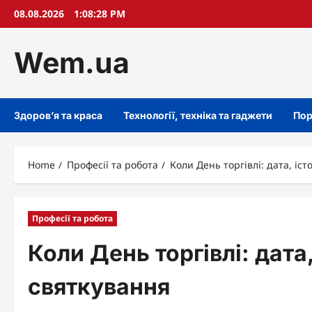
Skip
08.08.2026
1:08:29 PM
to
content
Wem.ua
Здоров’я та краса
Технології, техніка та гаджети
Пор
Home
Професії та робота
Коли День торгівлі: дата, іст
Професії та робота
Коли День торгівлі: дата,
святкування