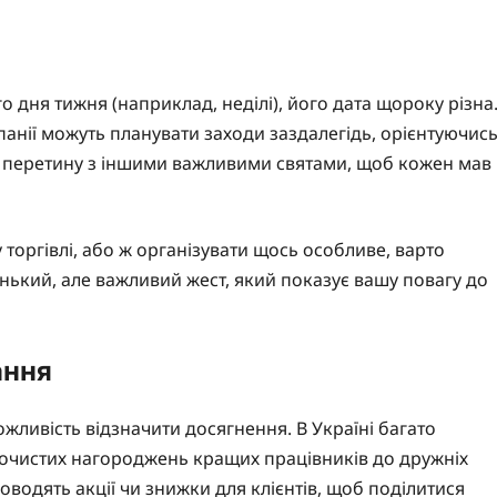
о дня тижня (наприклад, неділі), його дата щороку різна
анії можуть планувати заходи заздалегідь, орієнтуючис
ти перетину з іншими важливими святами, щоб кожен мав
 торгівлі, або ж організувати щось особливе, варто
енький, але важливий жест, який показує вашу повагу до
ання
ожливість відзначити досягнення. В Україні багато
рочистих нагороджень кращих працівників до дружніх
роводять акції чи знижки для клієнтів, щоб поділитися