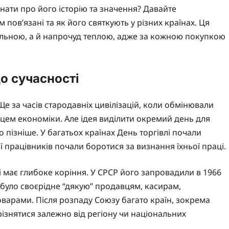
знати про його історію та значення? Давайте
м пов’язані та як його святкують у різних країнах. Ця
вальною, а й напрочуд теплою, адже за кожною покупкою
до сучасності
е за часів стародавніх цивілізацій, коли обмінювали
ерцем економіки. Але ідея виділити окремий день для
 пізніше. У багатьох країнах День торгівлі почали
ції працівників почали боротися за визнання їхньої праці.
і має глибоке коріння. У СРСР його запровадили в 1966
було своєрідне “дякую” продавцям, касирам,
оварами. Після розпаду Союзу багато країн, зокрема
різнятися залежно від регіону чи національних