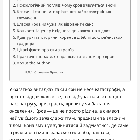
Психологічний погляд: чому кров з’являється вночі
Класичні сонники: порівняння найпопулярніших
тлумачень
Власна кров чи чужа: як відрізнити сенс
Конкретні сценарії: від носа до калюжі на підлозі
Культурні та історичні корені: від Біблії до слов’янських
традицій
Цікаві факти про сни з кров’ю
Практичні поради: як працювати зі сном про кров
About the Author
Стаценко Ярослав
У багатьох випадках такий сон не несе катастрофи, а
просто віддзеркалює те, що відбувається всередині
нас: напругу, пристрасть, провину чи бажання
оновлення. Кров — це не просто рідина, а символ
найглибшого зв’язку з життям, предками та власним
тілом. Вона змушує зупинитися й задуматися, де саме
в реальності ми втрачаємо сили або, навпаки,
отримуємо потужний заряд для нових починань.