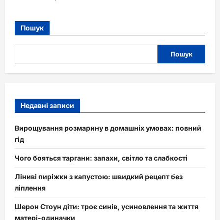
Пошук
Пошук
Недавні записи
Вирощування розмарину в домашніх умовах: повний
гід
Чого бояться таргани: запахи, світло та слабкості
Ліниві пиріжки з капустою: швидкий рецепт без
ліплення
Шерон Стоун діти: троє синів, усиновлення та життя
матері-одиначки