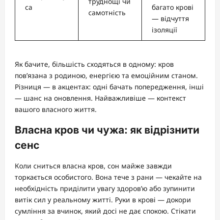
труднощі чи
са
багато крові
самотність
— відчуття
ізоляції
Як бачите, більшість сходяться в одному: кров
пов’язана з родиною, енергією та емоційним станом.
Різниця — в акцентах: одні бачать попередження, інші
— шанс на оновлення. Найважливіше — контекст
вашого власного життя.
Власна кров чи чужа: як відрізнити
сенс
Коли сниться власна кров, сон майже завжди
торкається особистого. Вона тече з рани — чекайте на
необхідність приділити увагу здоров’ю або зупинити
витік сил у реальному житті. Руки в крові — докори
сумління за вчинок, який досі не дає спокою. Стікати