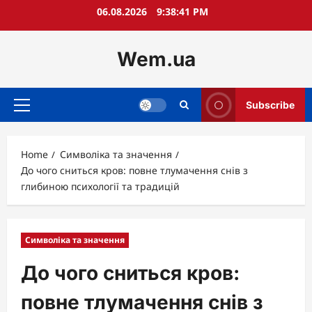
Skip
06.08.2026
9:38:42 PM
to
content
Wem.ua
Subscribe
Primary
Menu
Home
Символіка та значення
До чого сниться кров: повне тлумачення снів з
глибиною психології та традицій
Символіка та значення
До чого сниться кров:
повне тлумачення снів з