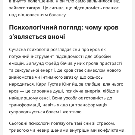
відчуття полегшення, ніби тіло само звільнилося від
зайвого тягаря. Це сигнал, що підсвідомість працює
над відновленням балансу.
Психологічний погляд: чому кров
з’являється вночі
Сучасна психологія розглядає сни про кров як
потужний інструмент підсвідомості для обробки
емоцій. Зигмунд Фрейд бачив у них прояв пристрасті
та сексуальної енергії, де кров стає символом нового
знайомства чи інтимного зв’язку, що ось-ось
народиться. Карл Густав Юнг йшов глибше: для нього
кров — це сировина душі, психічна енергія, лібідо в
найширшому сенсі. Вона уособлює готовність до
трансформації, навіть якщо ця трансформація
супроводжується болем і жертвою.
Сьогодні психологи пов’язують такі сни зі стресом,
тривогою чи невирішеними внутрішніми конфліктами.