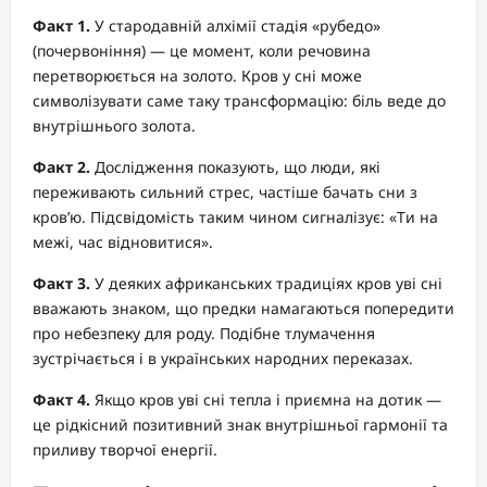
Факт 1.
У стародавній алхімії стадія «рубедо»
(почервоніння) — це момент, коли речовина
перетворюється на золото. Кров у сні може
символізувати саме таку трансформацію: біль веде до
внутрішнього золота.
Факт 2.
Дослідження показують, що люди, які
переживають сильний стрес, частіше бачать сни з
кров’ю. Підсвідомість таким чином сигналізує: «Ти на
межі, час відновитися».
Факт 3.
У деяких африканських традиціях кров уві сні
вважають знаком, що предки намагаються попередити
про небезпеку для роду. Подібне тлумачення
зустрічається і в українських народних переказах.
Факт 4.
Якщо кров уві сні тепла і приємна на дотик —
це рідкісний позитивний знак внутрішньої гармонії та
приливу творчої енергії.