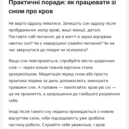
Практичні поради: як працювати зі
сном про кров
Не варто одразу лякатися. Запишіть сон одразу після
пробудження: колір крові, ваші емоції, деталі.
Поставте собі питання: де в житті я зараз відчуваю
«витік» сил? Чи є невирішені сімейні питання? Чи не
час звернутися до лікаря чи психолога?
Якщо сни повторюються, спробуйте вести щоденник
снів — через кілька тижнів картина стане
зрозумілішою. Медитація перед сном або проста
практика подяки за день допомагають зменшити
тривожні сни. А головне — пам’ятайте: кров уві сні —
це не прокляття, а запрошення до глибшого розуміння
себе.
Іноді після такого сну людина прокидається з новим
відчуттям сили, ніби підсвідомість уже зробила
частину роботи. Слухайте себе уважніше, і кров