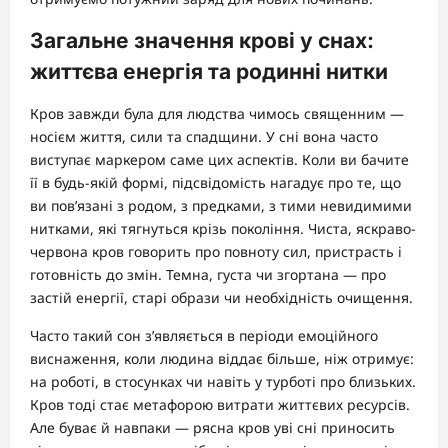
Загальне значення крові у снах:
життєва енергія та родинні нитки
Кров завжди була для людства чимось священним —
носієм життя, сили та спадщини. У сні вона часто
виступає маркером саме цих аспектів. Коли ви бачите
її в будь-якій формі, підсвідомість нагадує про те, що
ви пов’язані з родом, з предками, з тими невидимими
нитками, які тягнуться крізь покоління. Чиста, яскраво-
червона кров говорить про повноту сил, пристрасть і
готовність до змін. Темна, густа чи згортана — про
застій енергії, старі образи чи необхідність очищення.
Часто такий сон з’являється в періоди емоційного
виснаження, коли людина віддає більше, ніж отримує:
на роботі, в стосунках чи навіть у турботі про близьких.
Кров тоді стає метафорою витрати життєвих ресурсів.
Але буває й навпаки — рясна кров уві сні приносить