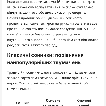
Коли людина переживає емоційне виснаження, кров
уві сні може символізувати «витік» сил — буквально
відчуття, що хтось або щось висмоктує енергію.
Почуття провини за минулі вчинки теж часто
проявляється саме так: кров на руках чи одязі нагадує
про те, що совість досі вимагає спокутування. А якщо
кров з’являється без болю і страху — це знак
внутрішнього оновлення, ніби організм сам відновлює
ресурси після важкого періоду.
Класичні сонники: порівняння
найпопулярніших тлумачень
Традиційні сонники дають конкретніші підказки, але
завжди варто пам’ятати: вони — лише орієнтири, а не
вирок. Ось як різні авторитети бачать один і той
самий символ.
Основне
Ключові
Сонник
тлумачення
деталі