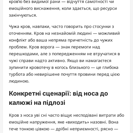
кров’ю без видимої рани — відчуття самотності чи
емоційного виснаження, коли здається, що ресурси
закінчуються.
Чужа кров, навпаки, часто говорить про стосунки з
оточенням. Кров на незнайомій людині — можливий
конфлікт або ваша непряма причетність до чужих
проблем. Кров ворога — знак перемоги над
перешкодами, але з попередженням не втручатися в
чужі справи надто активно. Якщо ви намагаєтеся
зупинити кровотечу в когось близького — це глибока
турбота або невирішене почуття провини перед цією
людиною.
Конкретні сценарії: від носа до
калюжі на підлозі
Кров з носа уві сні часто віщує несподівані витрати або
емоційне напруження, яке «виходить» назовні. Вона
тече тонкою цівкою — дрібні неприємності, рясно —