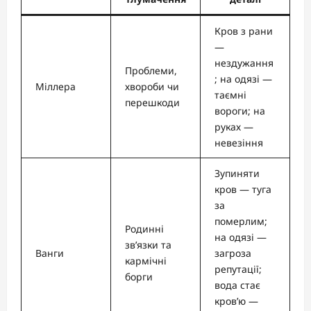
Кров з рани
—
нездужання
Проблеми,
; на одязі —
Міллера
хвороби чи
таємні
перешкоди
вороги; на
руках —
невезіння
Зупиняти
кров — туга
за
померлим;
Родинні
на одязі —
зв’язки та
Ванги
загроза
кармічні
репутації;
борги
вода стає
кров’ю —