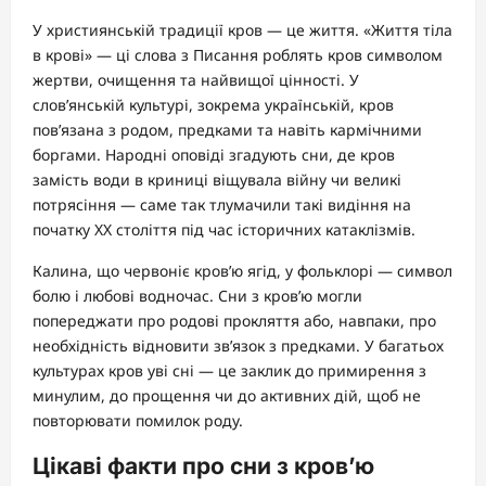
У християнській традиції кров — це життя. «Життя тіла
в крові» — ці слова з Писання роблять кров символом
жертви, очищення та найвищої цінності. У
слов’янській культурі, зокрема українській, кров
пов’язана з родом, предками та навіть кармічними
боргами. Народні оповіді згадують сни, де кров
замість води в криниці віщувала війну чи великі
потрясіння — саме так тлумачили такі видіння на
початку XX століття під час історичних катаклізмів.
Калина, що червоніє кров’ю ягід, у фольклорі — символ
болю і любові водночас. Сни з кров’ю могли
попереджати про родові прокляття або, навпаки, про
необхідність відновити зв’язок з предками. У багатьох
культурах кров уві сні — це заклик до примирення з
минулим, до прощення чи до активних дій, щоб не
повторювати помилок роду.
Цікаві факти про сни з кров’ю