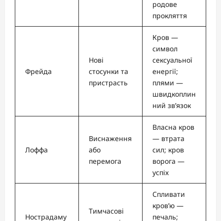
родове
прокляття
Кров —
символ
Нові
сексуальної
Фрейда
стосунки та
енергії;
пристрасть
плями —
швидкоплин
ний зв’язок
Власна кров
Виснаження
— втрата
Лоффа
або
сил; кров
перемога
ворога —
успіх
Спливати
кров’ю —
Тимчасові
Нострадаму
печаль;