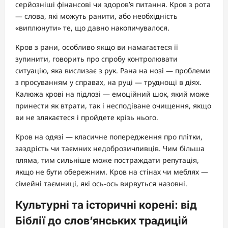
серйозніші фінансові чи здоров’я питання. Кров з рота
— слова, які можуть ранити, або необхідність
«виплюнути» те, що давно накопичувалося.
Кров з рани, особливо якщо ви намагаєтеся її
зупинити, говорить про спробу контролювати
ситуацію, яка вислизає з рук. Рана на нозі — проблеми
з просуванням у справах, на руці — труднощі в діях.
Калюжа крові на підлозі — емоційний шок, який може
принести як втрати, так і несподіване очищення, якщо
ви не злякаєтеся і пройдете крізь нього.
Кров на одязі — класичне попередження про плітки,
заздрість чи таємних недоброзичливців. Чим більша
пляма, тим сильніше може постраждати репутація,
якщо не бути обережним. Кров на стінах чи меблях —
сімейні таємниці, які ось-ось вирвуться назовні.
Культурні та історичні корені: від
Біблії до слов’янських традицій