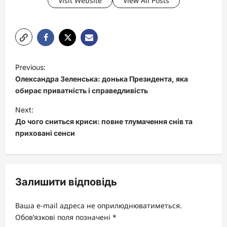
Visit Website
View All Posts
P
Previous:
o
Олександра Зеленська: донька Президента, яка
s
обирає приватність і справедливість
t
Next:
До чого сниться криси: повне тлумачення снів та
n
приховані сенси
a
v
i
Залишити відповідь
g
a
Ваша e-mail адреса не оприлюднюватиметься.
t
Обов’язкові поля позначені
*