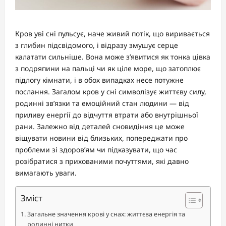
Кров уві сні пульсує, наче живий потік, що виривається
з глибин підсвідомого, і відразу змушує серце
калатати сильніше. Вона може з’явитися як тонка цівка
з подряпини на пальці чи як ціле море, що затоплює
підлогу кімнати, і в обох випадках несе потужне
послання. Загалом кров у сні символізує життєву силу,
родинні зв’язки та емоційний стан людини — від
приливу енергії до відчуття втрати або внутрішньої
рани. Залежно від деталей сновидіння це може
віщувати новини від близьких, попереджати про
проблеми зі здоров’ям чи підказувати, що час
розібратися з прихованими почуттями, які давно
вимагають уваги.
Зміст
Загальне значення крові у снах: життєва енергія та
родинні нитки