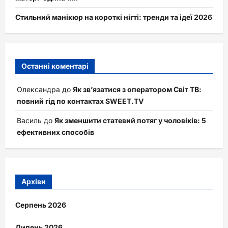
Стильний манікюр на короткі нігті: тренди та ідеї 2026
Останні коментарі
Олександра
до
Як зв’язатися з оператором Світ ТВ:
повний гід по контактах SWEET.TV
Василь
до
Як зменшити статевий потяг у чоловіків: 5
ефективних способів
Архіви
Серпень 2026
Липень 2026