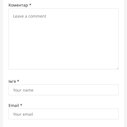
i
Коментар
*
o
n
Ім'я
*
Email
*