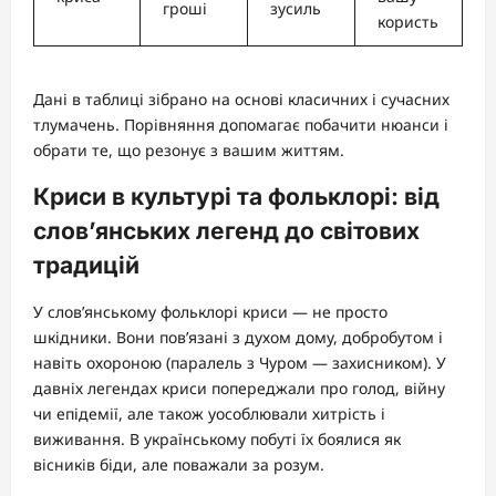
гроші
зусиль
користь
Дані в таблиці зібрано на основі класичних і сучасних
тлумачень. Порівняння допомагає побачити нюанси і
обрати те, що резонує з вашим життям.
Криси в культурі та фольклорі: від
слов’янських легенд до світових
традицій
У слов’янському фольклорі криси — не просто
шкідники. Вони пов’язані з духом дому, добробутом і
навіть охороною (паралель з Чуром — захисником). У
давніх легендах криси попереджали про голод, війну
чи епідемії, але також уособлювали хитрість і
виживання. В українському побуті їх боялися як
вісників біди, але поважали за розум.