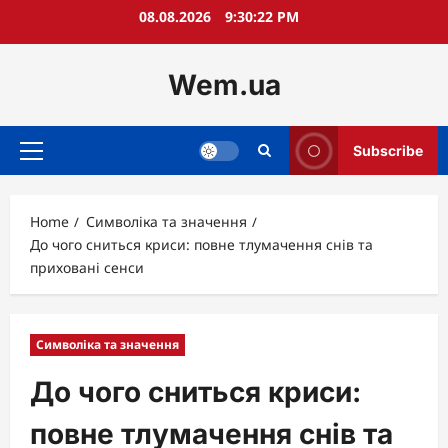
Skip
08.08.2026
9:30:23 PM
to
content
Wem.ua
Subscribe
Primary
Menu
Home
Символіка та значення
До чого сниться криси: повне тлумачення снів та
приховані сенси
Символіка та значення
До чого сниться криси:
повне тлумачення снів та