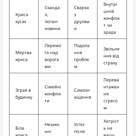
Внутрі
Сканда
Сварка
шній
Криса
л,
з
конфлік
кусає
погані
друзям
т чи
новини
и
зрада
Перемо
Подола
Звільне
Мертва
га над
ння
ння від
криса
ворога
пробле
страху
ми
м
Перева
Сімейні
нтажен
Зграя в
Самозн
конфлік
ня
будинку
ищення
ти
стресо
м
Хитріст
Незако
Успіх
Біла
ь на
нні
після
криса
вашу