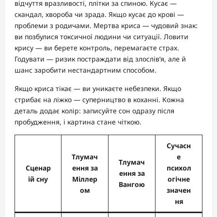
відчуття вразливості, плітки за спиною. Кусає —
скандал, хвороба чи зрада. Якщо кусає до крові —
проблеми з родичами. Мертва криса — чудовий знак:
ви позбулися токсичної людини чи ситуації. Ловити
крису — ви берете контроль, перемагаєте страх.
Годувати — ризик постраждати від злослів’я, але й
шанс заробити нестандартним способом.
Якщо криса тікає — ви уникаєте небезпеки. Якщо
стрибає на ліжко — суперництво в коханні. Кожна
деталь додає колір: записуйте сон одразу після
пробудження, і картина стане чіткою.
Сучасн
Тлумач
е
Тлумач
Сценар
ення за
психол
ення за
ій сну
Міллер
огічне
Вангою
ом
значен
ня