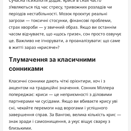
Сучасна психологія додає: криси в снах часто
з’являються під час стресу, тривожних розладів чи
періодів нестабільності. Мозок проєктує реальні
загрози — токсичні стосунки, фінансові проблеми,
страх хвороби — у звичний образ. Якщо ви останнім
часом відчуваєте, що «щось гризе», сон просто озвучує
це. Важливо не ігнорувати, а проаналізувати: що саме
в житті зараз «крисяче»?
Тлумачення за класичними
сонниками
Класичні сонники дають чіткі орієнтири, хоч і з
акцентом на традиційні значення. Сонник Міллера
попереджає: криси — це неприємності з діловими
партнерами чи сусідами. Якщо ви вбиваєте крису уві
сні, чекайте перемоги над ворогами і успішного
завершення справ. За Вангою, велика кількість крис —
знак зради і самознищення, а укус віщує сварку з
близькими.