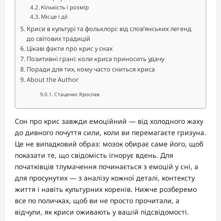
Кількість і розмір
Місце і дії
Криси в культурі та фольклорі: від слов’янських легенд
до світових традицій
Цікаві факти про крис у снах
Позитивні грані: коли криса приносить удачу
Поради для тих, кому часто сниться криса
About the Author
Стаценко Ярослав
Сон про крис завжди емоційний — від холодного жаху
до дивного почуття сили, коли ви перемагаєте гризуна.
Це не випадковий образ: мозок обирає саме його, щоб
показати те, що свідомість ігнорує вдень. Для
початківців тлумачення починається з емоцій у сні, а
для просунутих — з аналізу кожної деталі, контексту
життя і навіть культурних коренів. Нижче розберемо
все по поличках, щоб ви не просто прочитали, а
відчули, як криси оживають у вашій підсвідомості.