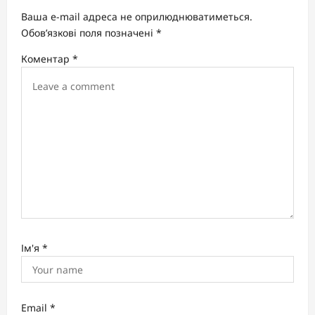
a
Ваша e-mail адреса не оприлюднюватиметься.
t
Обов’язкові поля позначені
*
i
Коментар
*
o
n
Ім'я
*
Email
*