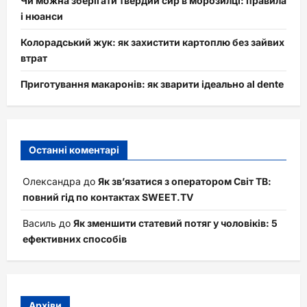
Чи можна зберігати твердий сир в морозилці: правила
і нюанси
Колорадський жук: як захистити картоплю без зайвих
втрат
Приготування макаронів: як зварити ідеально al dente
Останні коментарі
Олександра
до
Як зв’язатися з оператором Світ ТВ:
повний гід по контактах SWEET.TV
Василь
до
Як зменшити статевий потяг у чоловіків: 5
ефективних способів
Архіви