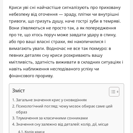
Криси уві сні найчастіше сигналізують про приховану
небезпеку від оточення — зраду, плітки чи внутрішні
тривоги, що гризуть душу, наче гострі зуби в темряві.
Вони з’являються не просто так, а як попередження
про те, що хтось поруч може завдати удару в спину,
або про ваші власні страхи, які накопичилися і
вимагають уваги. Водночас не все так похмуро: в
певних деталях сну криси розкривають вашу
кмітливість, здатність виживати в складних ситуаціях і
навіть наближення несподіваного успіху чи
фінансового прориву.
Зміст
Загальне значення крис у сновидіннях
Психологічний погляд: чому мозок обирає саме цей
образ
Тлумачення за класичними сонниками
Значення сну залежно від деталей: колір, дії, місце
Колір криси