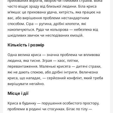
прихованих ворогів, хвороб чи глибоких страхів. Вона
часто віщує зраду від близької людини. Біла криса
м’якша: це прихована удача, хитрість, яка працює на
вас, або вирішення проблеми нестандартним
способом. Сіра — рутина, дрібні клопоти, які
накопичуються. Руда чи кольорова — небезпека від
шкідливих звичок чи несподіваних емоцій.
Кількість і розмір
Одна велика криса — значна проблема чи впливова
людина, яка тисне. Зграя — хаос, плітки,
перевантаження. Маленькі крисята — дитячі страхи,
які не дають спокою, або дрібні інтриги. Величезна
криса, що нападає, — серйозний конфлікт, який треба
вирішувати негайно.
Місце і дії
Криса в будинку — порушення особистого простору,
проблеми в родині чи стосунках. Бігає по тілу —