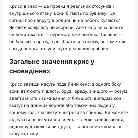
Криси в снах — це проекція реальних стосунків і
внутрішнього стану. Вони бігають по будинку? Це
сигнал про напругу в родині чи на роботі. Кусають?
Чекайте конфлікту чи хвороби. Але якщо ви їх ловите
чи вони тікають — перемога вже близько. Головне —
не боятися образу, а розібратися в ньому, бо саме так
сни допомагають уникнути реальних проблем.
Загальне значення крис у
сновидіннях
Криси завжди несуть подвійний сенс: з одного боку,
вони втілюють підлість, бруд і зраду, з іншого — розум,
адаптивність і виживання. У більшості випадків сон
вказує на дрібних ворогів або токсичних людей у
вашому колі, які плетуть інтриги за спиною. Ви можете
відчувати це інтуїтивно вдень — легке занепокоєння,
недовіру до колеги чи друга, — а вночі мозок малює
чітку картину.