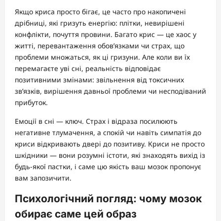
Якщо криса просто бігає, це часто про накопичені
дрібниці, які гризуть енергію: плітки, невирішені
конфлікти, почуття провини. Багато крис — це хаос у
житті, перевантаження обов’язками чи страх, що
проблеми множаться, як ці гризуни. Але коли ви їх
перемагаєте уві сні, реальність відповідає
позитивними змінами: звільнення від токсичних
зв’язків, вирішення давньої проблеми чи несподіваний
прибуток.
Емоції в сні — ключ. Страх і відраза посилюють
негативне тлумачення, а спокій чи навіть симпатія до
криси відкривають двері до позитиву. Криси не просто
шкідники — вони розумні істоти, які знаходять вихід із
будь-якої пастки, і саме цю якість ваш мозок пропонує
вам запозичити.
Психологічний погляд: чому мозок
обирає саме цей образ