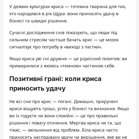
У деяких культурах криса — тотемна тварина для тих,
хто народився в рік Щура: вони приносять удачу в
бізнесі та швидкі рішення.
Сучасні дослідження снів показують, що люди під
сильним стресом частіше бачать крис — це мозок
сигналізує про потребу в «виході з пастки».
Якщо криса уві сні дружня — це рідкісний позитив: ви
примирилися з якоюсь «темною» частиною себе.
Позитивні грані: коли криса
приносить удачу
Не всі сни про крис — погані. Домашні, приручені
криси віщують гроші, успіх у бізнесі та визнання. Якщо
ви їх годуєте чи вони спокійні — це про правильні
рішення і повагу оточення. Мертва криса чи та, що
тікає, — звільнення від проблем. Біла криса часто
приносить несподівану удачу чи вирішення, яке ви не