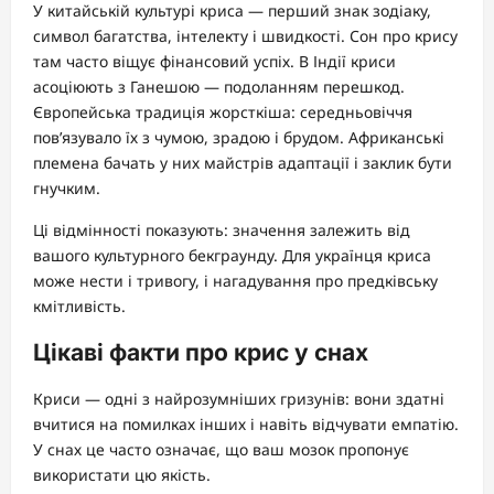
У китайській культурі криса — перший знак зодіаку,
символ багатства, інтелекту і швидкості. Сон про крису
там часто віщує фінансовий успіх. В Індії криси
асоціюють з Ганешою — подоланням перешкод.
Європейська традиція жорсткіша: середньовіччя
пов’язувало їх з чумою, зрадою і брудом. Африканські
племена бачать у них майстрів адаптації і заклик бути
гнучким.
Ці відмінності показують: значення залежить від
вашого культурного бекграунду. Для українця криса
може нести і тривогу, і нагадування про предківську
кмітливість.
Цікаві факти про крис у снах
Криси — одні з найрозумніших гризунів: вони здатні
вчитися на помилках інших і навіть відчувати емпатію.
У снах це часто означає, що ваш мозок пропонує
використати цю якість.