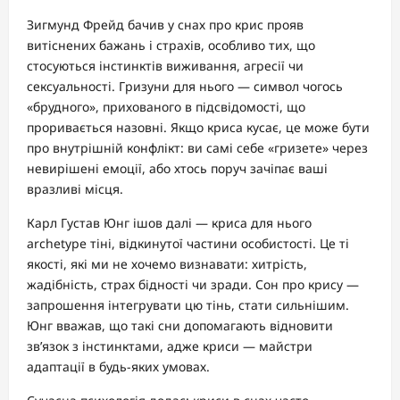
Зигмунд Фрейд бачив у снах про крис прояв
витіснених бажань і страхів, особливо тих, що
стосуються інстинктів виживання, агресії чи
сексуальності. Гризуни для нього — символ чогось
«брудного», прихованого в підсвідомості, що
проривається назовні. Якщо криса кусає, це може бути
про внутрішній конфлікт: ви самі себе «гризете» через
невирішені емоції, або хтось поруч зачіпає ваші
вразливі місця.
Карл Густав Юнг ішов далі — криса для нього
archetype тіні, відкинутої частини особистості. Це ті
якості, які ми не хочемо визнавати: хитрість,
жадібність, страх бідності чи зради. Сон про крису —
запрошення інтегрувати цю тінь, стати сильнішим.
Юнг вважав, що такі сни допомагають відновити
зв’язок з інстинктами, адже криси — майстри
адаптації в будь-яких умовах.