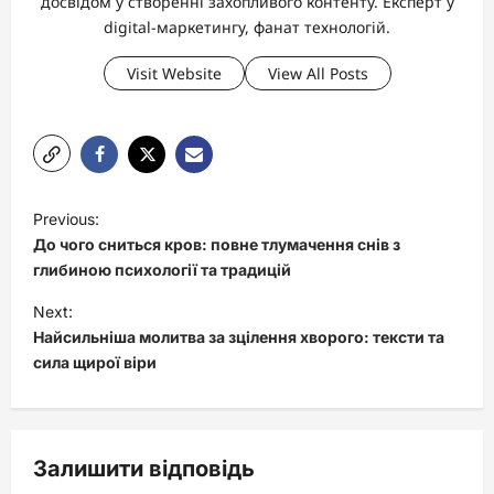
досвідом у створенні захопливого контенту. Експерт у
digital-маркетингу, фанат технологій.
Visit Website
View All Posts
P
Previous:
o
До чого сниться кров: повне тлумачення снів з
s
глибиною психології та традицій
t
Next:
Найсильніша молитва за зцілення хворого: тексти та
n
сила щирої віри
a
v
i
Залишити відповідь
g