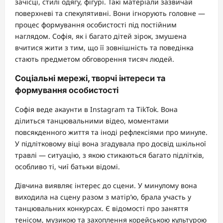
зачісці, стилі одягу, фігурі. Такі матеріали зазвичай
поверхневі та спекулятивні. Вони ігнорують головне —
процес формування особистості під постійним
наглядом. Софія, як і багато дітей зірок, змушена
вчитися жити з тим, що її зовнішність та поведінка
стають предметом обговорення тисяч людей.
Соціальні мережі, творчі інтереси та
формування особистості
Софія веде акаунти в Instagram та TikTok. Вона
ділиться танцювальними відео, моментами
повсякденного життя та іноді рефлексіями про минуле.
У підлітковому віці вона згадувала про досвід шкільної
травлі — ситуацію, з якою стикаються багато підлітків,
особливо ті, чиї батьки відомі.
Дівчина виявляє інтерес до сцени. У минулому вона
виходила на сцену разом з матір’ю, брала участь у
танцювальних конкурсах. Є відомості про заняття
тенісом, музикою та захоплення корейською культурою