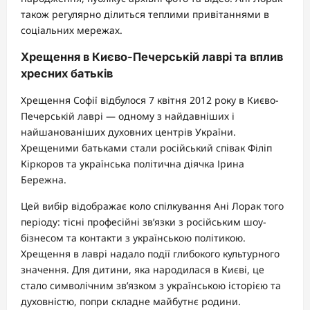
також регулярно ділиться теплими привітаннями в
соціальних мережах.
Хрещення в Києво-Печерській лаврі та вплив
хресних батьків
Хрещення Софії відбулося 7 квітня 2012 року в Києво-
Печерській лаврі — одному з найдавніших і
найшанованіших духовних центрів України.
Хрещеними батьками стали російський співак Філіп
Кіркоров та українська політична діячка Ірина
Бережна.
Цей вибір відображає коло спілкування Ані Лорак того
періоду: тісні професійні зв’язки з російським шоу-
бізнесом та контакти з українською політикою.
Хрещення в лаврі надало події глибокого культурного
значення. Для дитини, яка народилася в Києві, це
стало символічним зв’язком з українською історією та
духовністю, попри складне майбутнє родини.