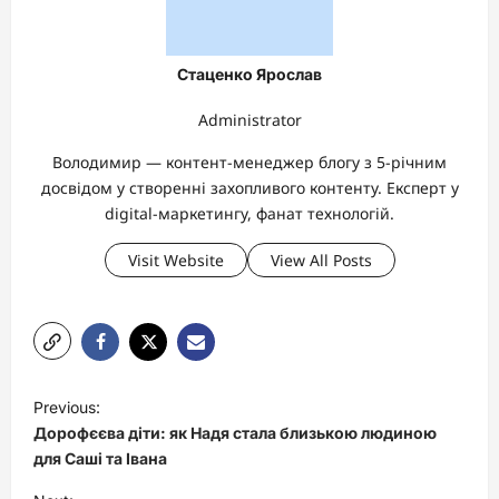
Стаценко Ярослав
Administrator
Володимир — контент-менеджер блогу з 5-річним
досвідом у створенні захопливого контенту. Експерт у
digital-маркетингу, фанат технологій.
Visit Website
View All Posts
P
Previous:
o
Дорофєєва діти: як Надя стала близькою людиною
s
для Саші та Івана
t