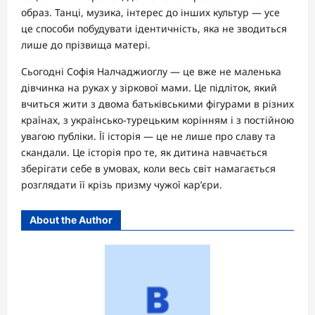
образ. Танці, музика, інтерес до інших культур — усе
це способи побудувати ідентичність, яка не зводиться
лише до прізвища матері.
Сьогодні Софія Налчаджиоглу — це вже не маленька
дівчинка на руках у зіркової мами. Це підліток, який
вчиться жити з двома батьківськими фігурами в різних
країнах, з українсько-турецьким корінням і з постійною
увагою публіки. Її історія — це не лише про славу та
скандали. Це історія про те, як дитина навчається
зберігати себе в умовах, коли весь світ намагається
розглядати її крізь призму чужої кар’єри.
About the Author