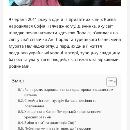
9 червня 2011 року в одній із приватних клінік Києва
народилася Софія Налчаджиоглу. Дівчинка, яку світ
швидко почав називати «дочкою Лорак», з’явилася на
світ у сім’ї співачки Ані Лорак та турецького бізнесмена
Мурата Налчаджиоглу. З перших днів її життя
поєднало українські корені матері, турецьку спадщину
батька та увагу тисяч людей, які стежать за зірковими
родинами.
Зміст
Ранні роки: народження та перші кроки під захистом
батьків
Сімейна історія: зустріч батьків, весілля та
розлучення
Хрещення в Києво-Печерській лаврі та вплив
хресних батьків
Зміни в сім’ї та адаптація Софії
Публічне життя та інтерес до її персони