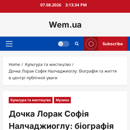
Skip
07.08.2026
3:13:35 PM
to
content
Wem.ua
Subscribe
Primary
Menu
Home
Культура та мистецтво
Дочка Лорак Софія Налчаджиоглу: біографія та життя
в центрі публічної уваги
Культура та мистецтво
Музика
Дочка Лорак Софія
Налчаджиоглу: біографія