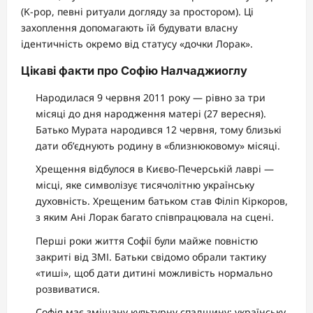
(K-pop, певні ритуали догляду за простором). Ці
захоплення допомагають їй будувати власну
ідентичність окремо від статусу «дочки Лорак».
Цікаві факти про Софію Налчаджиоглу
Народилася 9 червня 2011 року — рівно за три
місяці до дня народження матері (27 вересня).
Батько Мурата народився 12 червня, тому близькі
дати об’єднують родину в «близнюковому» місяці.
Хрещення відбулося в Києво-Печерській лаврі —
місці, яке символізує тисячолітню українську
духовність. Хрещеним батьком став Філіп Кіркоров,
з яким Ані Лорак багато співпрацювала на сцені.
Перші роки життя Софії були майже повністю
закриті від ЗМІ. Батьки свідомо обрали тактику
«тиші», щоб дати дитині можливість нормально
розвиватися.
Софія має змішану культурну спадщину: українську