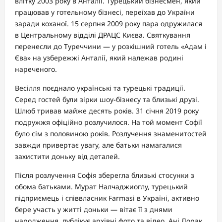
влітку 2003 року в Анталії. Турецький бізнесмен, який
працював у готельному бізнесі, переїхав до України
заради коханої. 15 серпня 2009 року пара одружилася
в Центральному відділі ДРАЦС Києва. Святкування
перенесли до Туреччини — у розкішний готель «Адам і
Єва» на узбережжі Анталії, який належав родині
нареченого.
Весілля поєднало українські та турецькі традиції.
Серед гостей були зірки шоу-бізнесу та близькі друзі.
Шлюб тривав майже десять років. 31 січня 2019 року
подружжя офіційно розлучилося. На той момент Софії
було сім з половиною років. Розлучення знаменитостей
завжди привертає увагу, але батьки намагалися
захистити доньку від деталей.
Після розлучення Софія зберегла близькі стосунки з
обома батьками. Мурат Налчаджиоглу, турецький
підприємець і співвласник Farmasi в Україні, активно
бере участь у житті доньки — вітає її з днями
народження, публікує архівні фото та відео. Ані Лорак