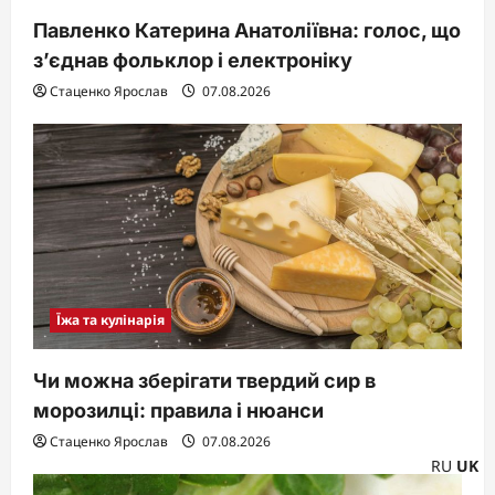
Павленко Катерина Анатоліївна: голос, що
з’єднав фольклор і електроніку
Стаценко Ярослав
07.08.2026
Їжа та кулінарія
Чи можна зберігати твердий сир в
морозилці: правила і нюанси
Стаценко Ярослав
07.08.2026
RU
UK