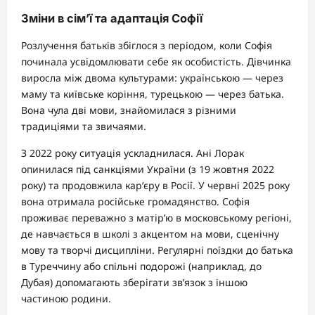
Зміни в сім’ї та адаптація Софії
Розлучення батьків збіглося з періодом, коли Софія
починала усвідомлювати себе як особистість. Дівчинка
виросла між двома культурами: українською — через
маму та київське коріння, турецькою — через батька.
Вона чула дві мови, знайомилася з різними
традиціями та звичаями.
З 2022 року ситуація ускладнилася. Ані Лорак
опинилася під санкціями України (з 19 жовтня 2022
року) та продовжила кар’єру в Росії. У червні 2025 року
вона отримала російське громадянство. Софія
проживає переважно з матір’ю в московському регіоні,
де навчається в школі з акцентом на мови, сценічну
мову та творчі дисципліни. Регулярні поїздки до батька
в Туреччину або спільні подорожі (наприклад, до
Дубая) допомагають зберігати зв’язок з іншою
частиною родини.