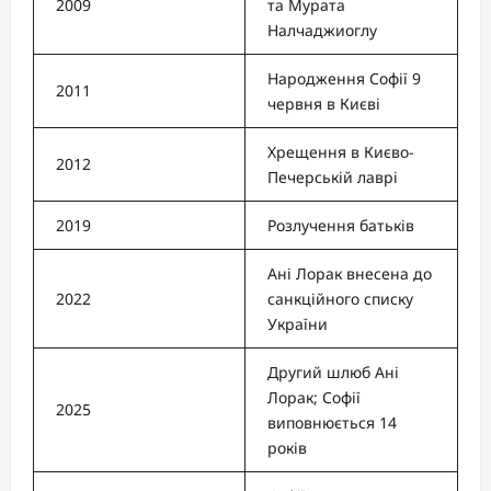
2009
та Мурата
Налчаджиоглу
Народження Софії 9
2011
червня в Києві
Хрещення в Києво-
2012
Печерській лаврі
2019
Розлучення батьків
Ані Лорак внесена до
2022
санкційного списку
України
Другий шлюб Ані
Лорак; Софії
2025
виповнюється 14
років