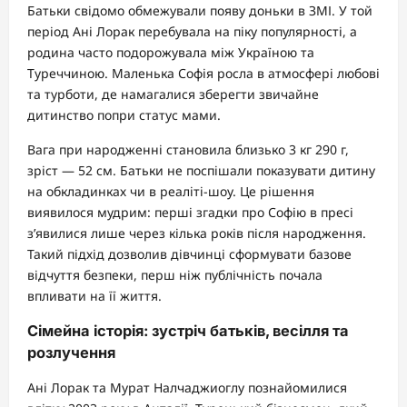
Батьки свідомо обмежували появу доньки в ЗМІ. У той
період Ані Лорак перебувала на піку популярності, а
родина часто подорожувала між Україною та
Туреччиною. Маленька Софія росла в атмосфері любові
та турботи, де намагалися зберегти звичайне
дитинство попри статус мами.
Вага при народженні становила близько 3 кг 290 г,
зріст — 52 см. Батьки не поспішали показувати дитину
на обкладинках чи в реаліті-шоу. Це рішення
виявилося мудрим: перші згадки про Софію в пресі
з’явилися лише через кілька років після народження.
Такий підхід дозволив дівчинці сформувати базове
відчуття безпеки, перш ніж публічність почала
впливати на її життя.
Сімейна історія: зустріч батьків, весілля та
розлучення
Ані Лорак та Мурат Налчаджиоглу познайомилися