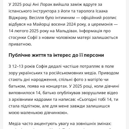
У 2025 році Ані Лорак вийшла заміж вдруге за
іспанського інструктора з йоги та таролога Ісаака
Віджраку. Весілля було інтимним — офіційний розпис
відбувся на Майорці восени 2024 року, а церемонія —
14 лютого 2025 року на Мальдівах. Інформація про
стосунки Софії з новим чоловіком матері залишається
приватною.
Публічне життя та інтерес до її персони
З 12–13 років Софія дедалі частіше потрапляє в поле
зору українських та російськомовних медіа. Приводом
стають дні народження, спільні фото з матір’ю чи
батьком, поява на концертах. У 2025 році, коли дівчині
виповнилося 14, батько опублікував зворушливе відео
з архівними кадрами та написав: «Сьогодні тобі 14, ти
стала підлітком, але для мене завжди залишишся
моєю маленькою дівчинкою».
Медіа часто акцентують увагу на зовнішніх змінах: