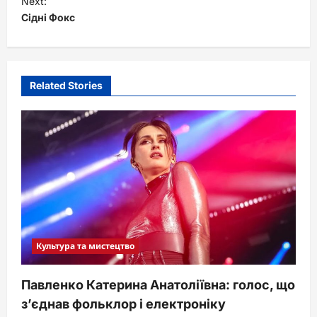
Next:
Сідні Фокс
n
a
v
i
Related Stories
g
a
t
i
o
n
Культура та мистецтво
Павленко Катерина Анатоліївна: голос, що
з’єднав фольклор і електроніку