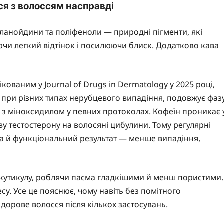
ся з волоссям насправді
ланойдини та поліфеноли — природні пігменти, які
аючи легкий відтінок і посилюючи блиск. Додатково кава
ованим у Journal of Drugs in Dermatology у 2025 році,
я при різних типах нерубцевого випадіння, подовжує фаз
 з міноксидилом у певних протоколах. Кофеїн проникає 
у тестостерону на волосяні цибулини. Тому регулярні
 а й функціональний результат — менше випадіння,
и кутикулу, роблячи пасма гладкішими й менш пористими.
у. Усе це пояснює, чому навіть без помітного
дорове волосся після кількох застосувань.