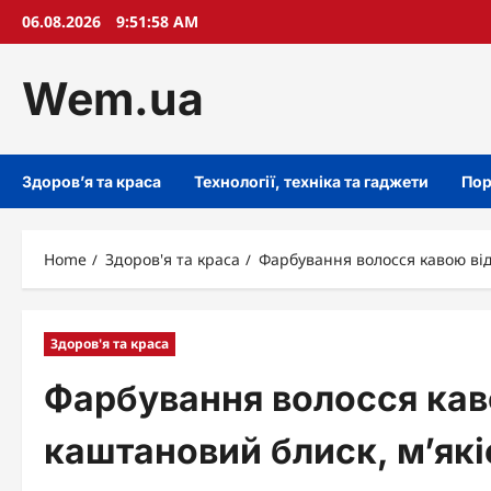
Skip
06.08.2026
9:51:59 AM
to
content
Wem.ua
Здоров’я та краса
Технології, техніка та гаджети
Пор
Home
Здоров'я та краса
Фарбування волосся кавою від
Здоров'я та краса
Фарбування волосся кав
каштановий блиск, м’якіс