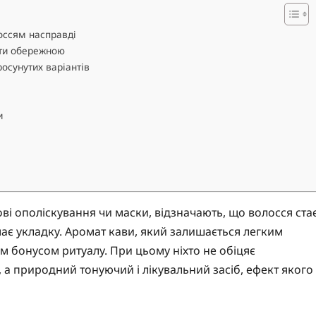
оссям насправді
ути обережною
росунутих варіантів
и
ові ополіскування чи маски, відзначають, що волосся ста
ає укладку. Аромат кави, який залишається легким
м бонусом ритуалу. При цьому ніхто не обіцяє
 а природний тонуючий і лікувальний засіб, ефект якого