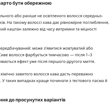
 варто бути обережною
ьного або раніше не освітленого волосся середньо-
ів. На такому волоссі кава дає рівномірне поглиблення,
кий каштан залежно від часу витримки та міцності
епередбачуваний: може з’явитися жовтуватий або
 Сиве волосся фарбується тимчасово — після 1–3
ивається ефект уже після першого-другого миття.
хімічно завитого волосся кава дасть переважно
. У таких випадках краще починати з тестового пасма й
ння до просунутих варіантів