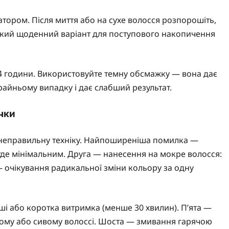
тором. Після миття або на сухе волосся розпорошіть,
Легкий щоденний варіант для поступового накопичення
24 години. Використовуйте темну обсмажку — вона дає
райньому випадку і дає слабший результат.
чки
з неправильну техніку. Найпоширеніша помилка —
уде мінімальним. Друга — нанесення на мокре волосся:
 — очікування радикальної зміни кольору за одну
і або коротка витримка (менше 30 хвилин). П’ята —
ному або сивому волоссі. Шоста — змивання гарячою