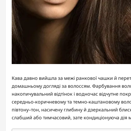
Кава давно вийшла за межі ранкової чашки й перет
домашньому догляді за волоссям. Фарбування воло
накопичувальний відтінок і водночас відчутне покр
середньо-коричневому та темно-каштановому воло
півтону–тон, насичену глибину й дзеркальний блис
слабший або тимчасовий, зате кондиціонуюча дія 