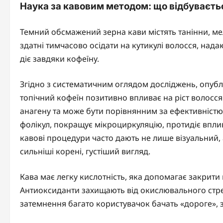
Наука за кавовим методом: що відбуваєть
Темний обсмажений зерна кави містять танінни, ме
здатні тимчасово осідати на кутикулі волосся, над
діє завдяки кофеїну.
Згідно з систематичним оглядом досліджень, опублік
топічний кофеїн позитивно впливає на ріст волосс
анагену та може бути порівнянним за ефективністю
фолікул, покращує мікроциркуляцію, протидіє вплив
кавові процедури часто дають не лише візуальний,
сильніші корені, густіший вигляд.
Кава має легку кислотність, яка допомагає закрит
Антиоксиданти захищають від окислювального стрес
затемнення багато користувачок бачать «дороге», з