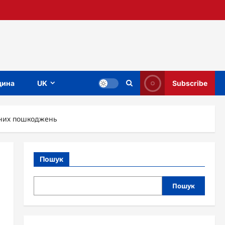
ина
UK
Subscribe
ічних пошкоджень
Пошук
Пошук