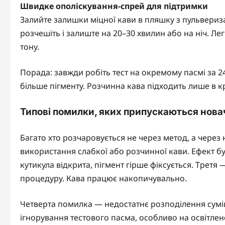
Швидке ополіскування-спрей для підтримки
Залийте залишки міцної кави в пляшку з пульвериза
розчешіть і залиште на 20–30 хвилин або на ніч. 
тону.
Порада: завжди робіть тест на окремому пасмі за 
більше пігменту. Розчинна кава підходить лише в к
Типові помилки, яких припускаються нова
Багато хто розчаровується не через метод, а чере
використання слабкої або розчинної кави. Ефект б
кутикула відкрита, пігмент гірше фіксується. Третя
процедуру. Кава працює накопичувально.
Четверта помилка — недостатнє розподілення суміш
ігнорування тестового пасма, особливо на освітле