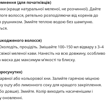
емнення (для початківців)
жки (краще натуральної меленої, не розчинної). Дайте
ологе волосся, ретельно розподіляючи від коренів до
або рушником. Змийте теплою водою без шампуню.
ься.
ошкодженого волосся)
. Охолодіть, процідіть. Змішайте 100–150 мл відвару з 3–4
л. свіжої меленої кави. Нанесіть на всю довжину, особливо
 маска дає максимум м’якості та блиску.
просунутих)
барвної або кольорової хни. Залийте гарячою міцною
жку оцту або лимонного соку для кращого закріплення.
або довше). Змийте. Колір виходить насиченішим і
у оновленні.