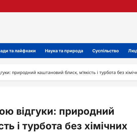
ади та лайфхаки
Наука та природа
Суспільство
Люд
гуки: природний каштановий блиск, м’якість і турбота без хім
ою відгуки: природний
ть і турбота без хімічних