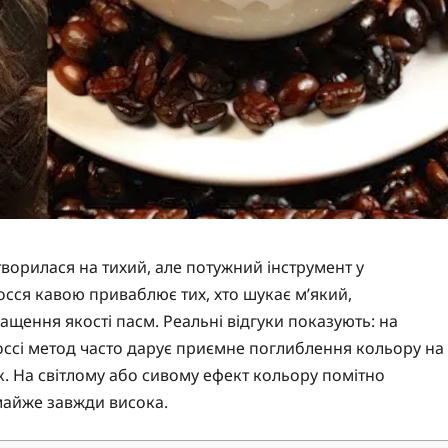
ворилася на тихий, але потужний інструмент у
сся кавою приваблює тих, хто шукає м’який,
ащення якості пасм. Реальні відгуки показують: на
ссі метод часто дарує приємне поглиблення кольору на
к. На світлому або сивому ефект кольору помітно
майже завжди висока.