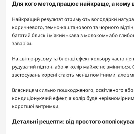
Для кого метод працює найкраще, а кому
Найкращий результат отримують володарки натурал
коричневого, темно-каштанового та чорного відтінк
багатий блиск і м’який «кава з молоком» або глибо
заварки.
На світло-русому та блонді ефект кольору часто н
рудуватий підтон, або ж колір майже не зміниться.
застосувань корені стають менш помітними, але зм
Власницям сильно пошкодженого, освітленого або 
кондиціонуючий ефект, а колір буде нерівномірним
коротшої витримки.
Детальні рецепти: від простого ополіскува