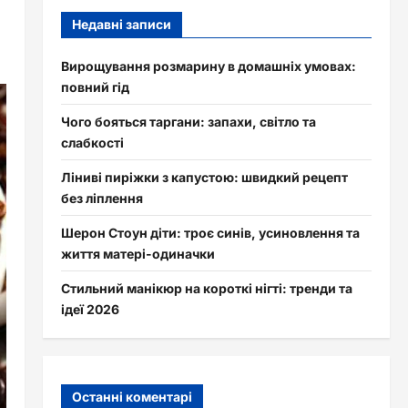
Недавні записи
Вирощування розмарину в домашніх умовах:
повний гід
Чого бояться таргани: запахи, світло та
слабкості
Ліниві пиріжки з капустою: швидкий рецепт
без ліплення
Шерон Стоун діти: троє синів, усиновлення та
життя матері-одиначки
Стильний манікюр на короткі нігті: тренди та
ідеї 2026
Останні коментарі