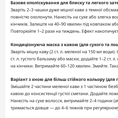
Базове ополіскування для блиску та легкого зат
Зваріть 2–3 чашки дуже міцної кави з темної обсма
повністю охолонути. Нанесіть на сухе або злегка в
кінчиків. Залиште на 40–90 хвилин під ковпаком 
Повторюйте 1–2 рази на тиждень. Ефект накопичуєт
Кондиціонуюча маска з кавою (для сухого та п
Зваріть міцну каву (2 ст. л. меленої на 150 мл води)
ст. л. густого бальзаму або маски, додайте 1–2 ст. 
на кінчики. Витримайте 60–120 хвилин. Змийте. Така
Варіант з хною для більш стійкого кольору (для 
Змішайте 2 частини меленої кави з 1 частиною без
кавою до консистенції густої сметани. Додайте ло
Нанесіть на сухе волосся, витримайте 2–4 години (
тримається довше — до 4–6 тижнів при регулярном