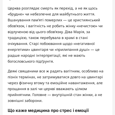
Церква розглядає смерть як перехід, а не як щось
«брудне» чи небезпечне для майбутнього життя.
Вшанування пам’яті померлих — це християнський
обов’язок, і вагітність не робить жінку «нечистою» чи
відлученою від цього обов’язку. Діва Марія, за
традицією, також перебувала в храмі в стані
очікування. Старі побоювання щодо «негативної
енергетики» цвинтаря чи «прилипання душі» — це
радше народні інтерпретації, які не мають
богословського підґрунтя.
Деякі священики все ж радять вагітним, особливо на
пізніх термінах, не затримуватися довго на цвинтарі
через фізичну втому та емоційне навантаження, але
прощання в залі чи церкві вважають цілком
прийнятним. Головне — внутрішній стан жінки, а не
зовнішні заборони.
Що каже медицина про стрес і емоції