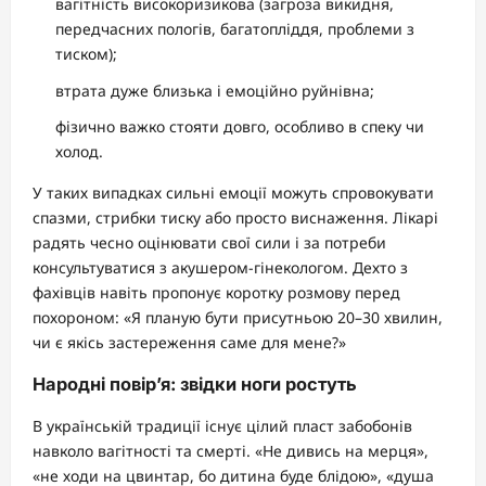
вагітність високоризикова (загроза викидня,
передчасних пологів, багатопліддя, проблеми з
тиском);
втрата дуже близька і емоційно руйнівна;
фізично важко стояти довго, особливо в спеку чи
холод.
У таких випадках сильні емоції можуть спровокувати
спазми, стрибки тиску або просто виснаження. Лікарі
радять чесно оцінювати свої сили і за потреби
консультуватися з акушером-гінекологом. Дехто з
фахівців навіть пропонує коротку розмову перед
похороном: «Я планую бути присутньою 20–30 хвилин,
чи є якісь застереження саме для мене?»
Народні повір’я: звідки ноги ростуть
В українській традиції існує цілий пласт забобонів
навколо вагітності та смерті. «Не дивись на мерця»,
«не ходи на цвинтар, бо дитина буде блідою», «душа