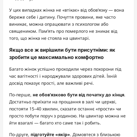
У цих випадках жінка не «втікає» від обов’язку — вона
береже себе і дитину. Почуття провини, яке часто
виникає, можна опрацювати з психологом або
священиком. Пам’ять про померлого не зникає від
того, що жінка не стояла на цвинтарі.
Якщо все ж вирішили бути присутніми: як
зробити це максимально комфортно
Багато жінок успішно проходили через похорони під
час вагітності і народжували здорових дітей. Їхній
досвід показує прості, але важливі речі.
По-перше,
не обов’язково бути від початку до кінця
.
Достатньо приїхати на прощання в залі чи церкві,
постояти 15–40 хвилин, сказати останнє «прости» чи
просто побути поруч з родиною. На цвинтар можна не
йти взагалі — багато хто саме так і робить.
По-друге,
підготуйте «якір»
. Домовтеся з близькою