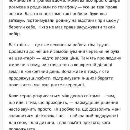
поминальній трапезі вдома, молитва або просто щира
розмова з родичами по телефону — усе це теж прояв
поваги. Багато жінок саме так і робили: були «на
зв’язку», підтримували родину на відстані і при цьому
берегли себе. Ніхто не має права засуджувати такий
вибір.
Вагітність — це вже величезна робота тіла і душі.
Додавати до неї ще й самобичування через «я не була
на цвинтарі» — надто висока ціна. Пам’ять про людину
живе не в тому, чи стояла ти на конкретній ділянці
землі в конкретний день. Вона живе в тому, як ти
продовжуєш любити, підтримувати інших і берегти
нове життя, яке вже росте всередині.
Коли серце розривається між двома світами — тим,
що йде, і тим, що приходить, — наймудріше рішення
часто звучить просто: «Я зроблю те, що дозволить мені
залишитися цілісною». І це — найкращий подарунок і
для себе, і для дитини, і для пам’яті про того, кого
проводжаєте.