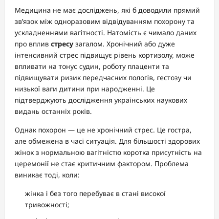
Медицина не має досліджень, які б доводили прямий
зв’язок між одноразовим відвідуванням похорону та
ускладненнями вагітності. Натомість є чимало даних
про вплив
стресу
загалом. Хронічний або дуже
інтенсивний стрес підвищує рівень кортизолу, може
впливати на тонус судин, роботу плаценти та
підвищувати ризик передчасних пологів, гестозу чи
низької ваги дитини при народженні. Це
підтверджують дослідження українських наукових
видань останніх років.
Однак похорон — це не хронічний стрес. Це гостра,
але обмежена в часі ситуація. Для більшості здорових
жінок з нормальною вагітністю коротка присутність на
церемонії не стає критичним фактором. Проблема
виникає тоді, коли:
жінка і без того перебуває в стані високої
тривожності;