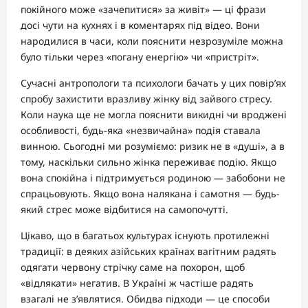
покійного може «зачепитися» за живіт» — ці фрази
досі чути на кухнях і в коментарях під відео. Вони
народилися в часи, коли пояснити незрозуміле можна
було тільки через «погану енергію» чи «пристріт».
Сучасні антропологи та психологи бачать у цих повір’ях
спробу захистити вразливу жінку від зайвого стресу.
Коли наука ще не могла пояснити викидні чи вроджені
особливості, будь-яка «незвичайна» подія ставала
винною. Сьогодні ми розуміємо: ризик не в «душі», а в
тому, наскільки сильно жінка переживає подію. Якщо
вона спокійна і підтримується родиною — забобони не
спрацьовують. Якщо вона налякана і самотня — будь-
який стрес може відбитися на самопочутті.
Цікаво, що в багатьох культурах існують протилежні
традиції: в деяких азійських країнах вагітним радять
одягати червону стрічку саме на похорон, щоб
«відлякати» негатив. В Україні ж частіше радять
взагалі не з’являтися. Обидва підходи — це способи