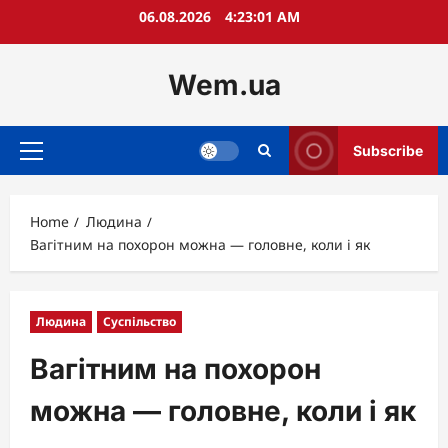
Skip
06.08.2026
4:23:03 AM
to
content
Wem.ua
Subscribe
Primary
Menu
Home
Людина
Вагітним на похорон можна — головне, коли і як
Людина
Суспільство
Вагітним на похорон
можна — головне, коли і як