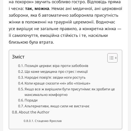
на похорон» звучить особливо гостро. Відповідь пряма
і чесна:
так, можна
. Немає ані медичної, ані церковної
заборони, яка б автоматично забороняла присутність
жінки в положенні на траурній церемонії. Водночас
усе вирішує не загальне правило, а конкретна жінка —
її самопочуття, емоційна стійкість і те, наскільки
близькою була втрата.
Зміст
Позиція церкви: віра проти забобонів
Що каже медицина про стрес і емоції
Народні повір’я: звідки ноги ростуть
Коли краще сказати «ні» або «пізніше»
Якщо все ж вирішили бути присутніми: як зробити це
максимально комфортно
Поради
Альтернативи, якщо сили не вистачає
About the Author
Стаценко Ярослав