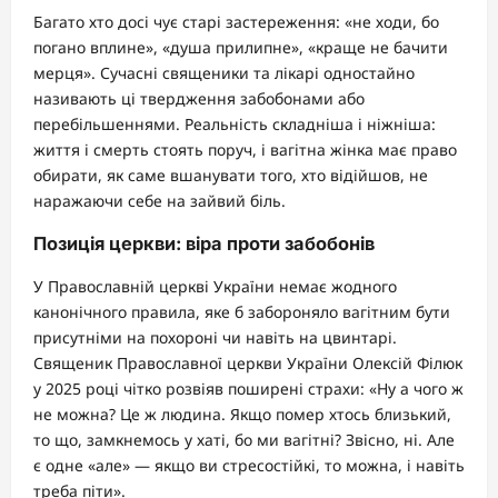
Багато хто досі чує старі застереження: «не ходи, бо
погано вплине», «душа прилипне», «краще не бачити
мерця». Сучасні священики та лікарі одностайно
називають ці твердження забобонами або
перебільшеннями. Реальність складніша і ніжніша:
життя і смерть стоять поруч, і вагітна жінка має право
обирати, як саме вшанувати того, хто відійшов, не
наражаючи себе на зайвий біль.
Позиція церкви: віра проти забобонів
У Православній церкві України немає жодного
канонічного правила, яке б забороняло вагітним бути
присутніми на похороні чи навіть на цвинтарі.
Священик Православної церкви України Олексій Філюк
у 2025 році чітко розвіяв поширені страхи: «Ну а чого ж
не можна? Це ж людина. Якщо помер хтось близький,
то що, замкнемось у хаті, бо ми вагітні? Звісно, ні. Але
є одне «але» — якщо ви стресостійкі, то можна, і навіть
треба піти».