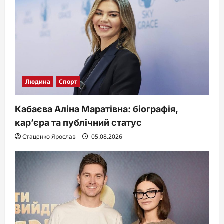
o
n
Людина
Спорт
Кабаєва Аліна Маратівна: біографія,
кар’єра та публічний статус
Стаценко Ярослав
05.08.2026