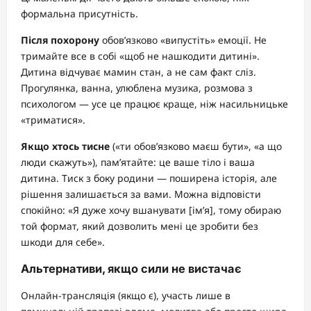
формальна присутність.
Після похорону
обов’язково «випустіть» емоції. Не
тримайте все в собі «щоб не нашкодити дитині».
Дитина відчуває мамин стан, а не сам факт сліз.
Прогулянка, ванна, улюблена музика, розмова з
психологом — усе це працює краще, ніж насильницьке
«триматися».
Якщо хтось тисне
(«ти обов’язково маєш бути», «а що
люди скажуть»), пам’ятайте: це ваше тіло і ваша
дитина. Тиск з боку родини — поширена історія, але
рішення залишається за вами. Можна відповісти
спокійно: «Я дуже хочу вшанувати [ім’я], тому обираю
той формат, який дозволить мені це зробити без
шкоди для себе».
Альтернативи, якщо сили не вистачає
Онлайн-трансляція (якщо є), участь лише в