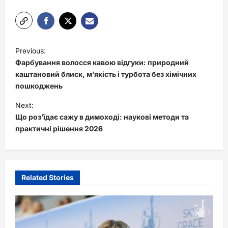
P
Previous:
o
Фарбування волосся кавою відгуки: природний
s
каштановий блиск, м’якість і турбота без хімічних
пошкоджень
t
Next:
n
Що роз’їдає сажу в димоході: наукові методи та
a
практичні рішення 2026
v
i
g
Related Stories
a
t
i