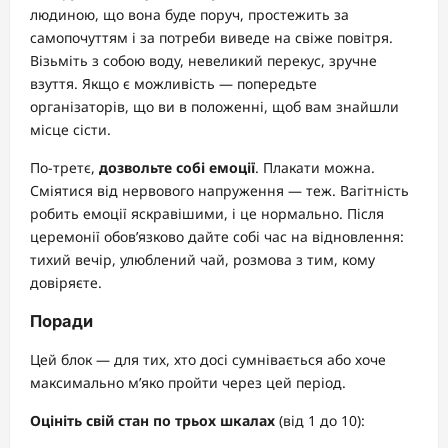
людиною, що вона буде поруч, простежить за
самопочуттям і за потреби виведе на свіже повітря.
Візьміть з собою воду, невеликий перекус, зручне
взуття. Якщо є можливість — попередьте
організаторів, що ви в положенні, щоб вам знайшли
місце сісти.
По-третє,
дозвольте собі емоції
. Плакати можна.
Сміятися від нервового напруження — теж. Вагітність
робить емоції яскравішими, і це нормально. Після
церемонії обов’язково дайте собі час на відновлення:
тихий вечір, улюблений чай, розмова з тим, кому
довіряєте.
Поради
Цей блок — для тих, хто досі сумнівається або хоче
максимально м’яко пройти через цей період.
Оцініть свій стан по трьох шкалах
(від 1 до 10):