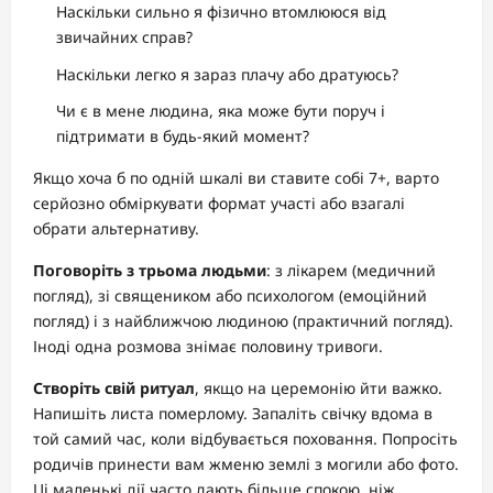
Наскільки сильно я фізично втомлююся від
звичайних справ?
Наскільки легко я зараз плачу або дратуюсь?
Чи є в мене людина, яка може бути поруч і
підтримати в будь-який момент?
Якщо хоча б по одній шкалі ви ставите собі 7+, варто
серйозно обміркувати формат участі або взагалі
обрати альтернативу.
Поговоріть з трьома людьми
: з лікарем (медичний
погляд), зі священиком або психологом (емоційний
погляд) і з найближчою людиною (практичний погляд).
Іноді одна розмова знімає половину тривоги.
Створіть свій ритуал
, якщо на церемонію йти важко.
Напишіть листа померлому. Запаліть свічку вдома в
той самий час, коли відбувається поховання. Попросіть
родичів принести вам жменю землі з могили або фото.
Ці маленькі дії часто дають більше спокою, ніж