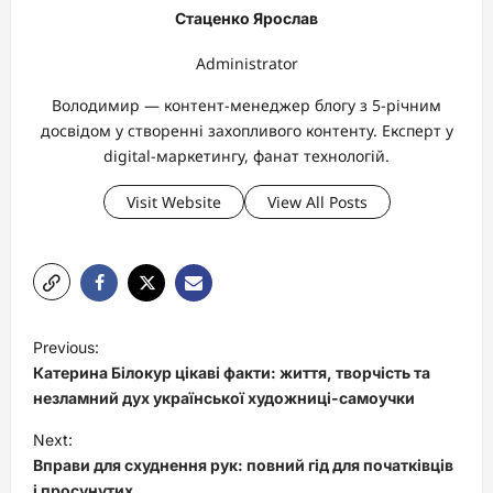
Стаценко Ярослав
Administrator
Володимир — контент-менеджер блогу з 5-річним
досвідом у створенні захопливого контенту. Експерт у
digital-маркетингу, фанат технологій.
Visit Website
View All Posts
P
Previous:
o
Катерина Білокур цікаві факти: життя, творчість та
s
незламний дух української художниці-самоучки
t
Next:
Вправи для схуднення рук: повний гід для початківців
n
і просунутих