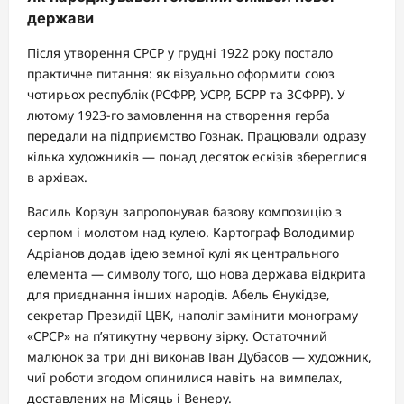
держави
Після утворення СРСР у грудні 1922 року постало
практичне питання: як візуально оформити союз
чотирьох республік (РСФРР, УСРР, БСРР та ЗСФРР). У
лютому 1923-го замовлення на створення герба
передали на підприємство Гознак. Працювали одразу
кілька художників — понад десяток ескізів збереглися
в архівах.
Василь Корзун запропонував базову композицію з
серпом і молотом над кулею. Картограф Володимир
Адріанов додав ідею земної кулі як центрального
елемента — символу того, що нова держава відкрита
для приєднання інших народів. Абель Єнукідзе,
секретар Президії ЦВК, наполіг замінити монограму
«СРСР» на п’ятикутну червону зірку. Остаточний
малюнок за три дні виконав Іван Дубасов — художник,
чиї роботи згодом опинилися навіть на вимпелах,
доставлених на Місяць і Венеру.