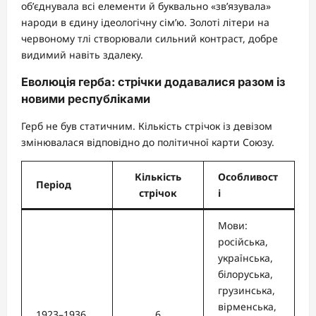
об’єднувала всі елементи й буквально «зв’язувала»
народи в єдину ідеологічну сім’ю. Золоті літери на
червоному тлі створювали сильний контраст, добре
видимий навіть здалеку.
Еволюція герба: стрічки додавалися разом із
новими республіками
Герб не був статичним. Кількість стрічок із девізом
змінювалася відповідно до політичної карти Союзу.
Кількість
Особливост
Період
стрічок
і
Мови:
російська,
українська,
білоруська,
грузинська,
вірменська,
1923–1936
6