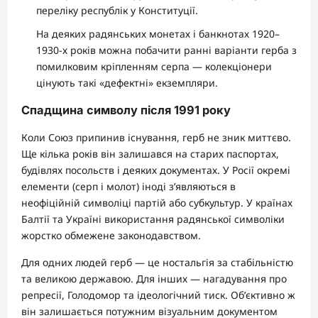
переліку республік у Конституції.
На деяких радянських монетах і банкнотах 1920–
1930-х років можна побачити ранні варіанти герба з
помилковим кріпленням серпа — колекціонери
цінують такі «дефектні» екземпляри.
Спадщина символу після 1991 року
Коли Союз припинив існування, герб не зник миттєво.
Ще кілька років він залишався на старих паспортах,
будівлях посольств і деяких документах. У Росії окремі
елементи (серп і молот) іноді з’являються в
неофіційній символіці партій або субкультур. У країнах
Балтії та Україні використання радянської символіки
жорстко обмежене законодавством.
Для одних людей герб — це ностальгія за стабільністю
та великою державою. Для інших — нагадування про
репресії, Голодомор та ідеологічний тиск. Об’єктивно ж
він залишається потужним візуальним документом