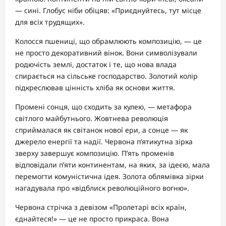
— сині. Глобус ніби обіцяв: «Приєднуйтесь, тут місце
для всіх трудящих».
Колосся пшениці, що обрамлюють композицію, — це
не просто декоративний вінок. Вони символізували
родючість землі, достаток і те, що нова влада
спирається на сільське господарство. Золотий колір
підкреслював цінність хліба як основи життя.
Промені сонця, що сходить за кулею, — метафора
світлого майбутнього. Жовтнева революція
сприймалася як світанок нової ери, а сонце — як
джерело енергії та надії. Червона п’ятикутна зірка
зверху завершує композицію. П’ять променів
відповідали п’яти континентам, на яких, за ідеєю, мала
перемогти комуністична ідея. Золота облямівка зірки
нагадувала про «відблиск революційного вогню».
Червона стрічка з девізом «Пролетарі всіх країн,
єднайтеся!» — це не просто прикраса. Вона