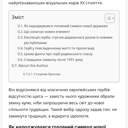
найупізнаваніших візуальних кодів XX століття.
Зміст
Як народжувався головний символ нової держави
Що означає кожен елемент
Еволюція герба: стрічки додавалися разом із новими
республіками
Герб у повсякденному житті та пропаганді
Цікаві факти про герб радянського союзу
Спадщина символу після 1991 року
About the Author
Стаценко Ярослав
Він відрізнявся від класичних європейських гербів
відсутністю щита — замість нього художники обрали
земну кулю, ніби запрошуючи весь світ до нової
спільноти трудящих. Такий вибір одразу задав тон: не
замкнута традиція, а відкрита ідеологія.
Як народжувався головний символ нової