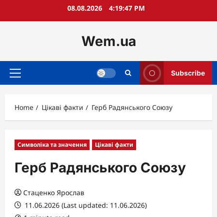
Skip
08.08.2026
4:19:48 PM
to
content
Wem.ua
Subscribe
Primary
Menu
Home
Цікаві факти
Герб Радянського Союзу
Символіка та значення
Цікаві факти
Герб Радянського Союзу
Стаценко Ярослав
11.06.2026 (Last updated: 11.06.2026)