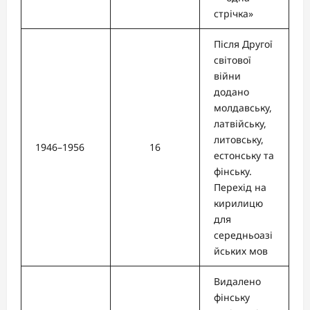
стрічка»
Після Другої
світової
війни
додано
молдавську,
латвійську,
литовську,
1946–1956
16
естонську та
фінську.
Перехід на
кирилицю
для
середньоазі
йських мов
Видалено
фінську