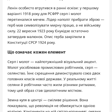
Ленін особисто втрутився в ранні ескізи: у першому
варіанті 1918 року для РСФРР серп і молот
перетиналися мечем. Лідер наполіг прибрати зброю —
герб мав символізувати мирну працю, а не військову
силу. 22 вересня 1923 року Єнукідзе остаточно
затвердив малюнок. Опис герба закріпили в
Конституції СРСР 1924 року.
Що означає кожен елемент
Серп і молот — найпотужніший візуальний акцент.
Молот уособлював промислових робітників, серп —
селянство. Їхнє схрещення демонструвало союз двох
головних класів нової держави. У реальному житті
селяни й робітники часто жили різними ритмами,
тому цей образ став ідеологічним містком.
Земна куля в центрі — сміливе рішення. Вона
показувала, що революція не обмежується однією
країною. Континенти на ній світло-коричневі, океани