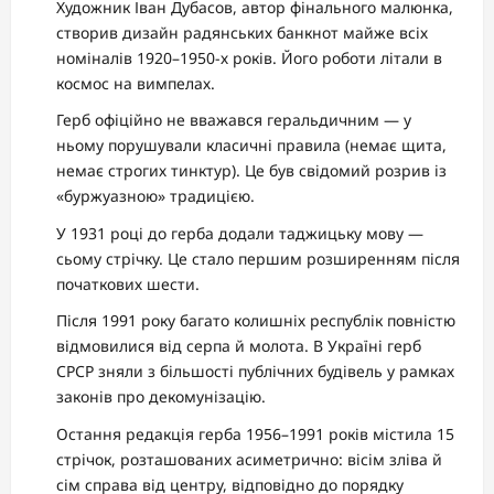
Художник Іван Дубасов, автор фінального малюнка,
створив дизайн радянських банкнот майже всіх
номіналів 1920–1950-х років. Його роботи літали в
космос на вимпелах.
Герб офіційно не вважався геральдичним — у
ньому порушували класичні правила (немає щита,
немає строгих тинктур). Це був свідомий розрив із
«буржуазною» традицією.
У 1931 році до герба додали таджицьку мову —
сьому стрічку. Це стало першим розширенням після
початкових шести.
Після 1991 року багато колишніх республік повністю
відмовилися від серпа й молота. В Україні герб
СРСР зняли з більшості публічних будівель у рамках
законів про декомунізацію.
Остання редакція герба 1956–1991 років містила 15
стрічок, розташованих асиметрично: вісім зліва й
сім справа від центру, відповідно до порядку