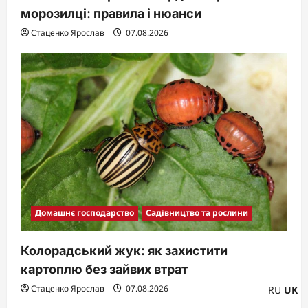
морозилці: правила і нюанси
Стаценко Ярослав
07.08.2026
Домашнє господарство
Садівництво та рослини
Колорадський жук: як захистити
картоплю без зайвих втрат
Стаценко Ярослав
07.08.2026
RU
UK