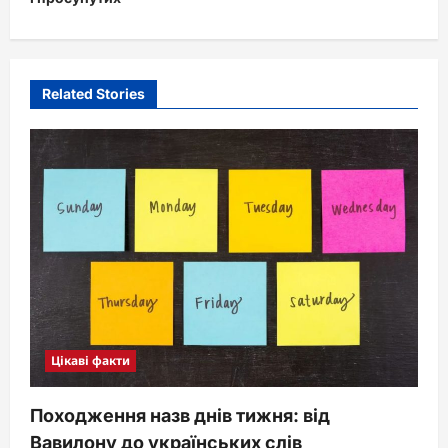
a
v
i
Related Stories
g
a
t
i
o
n
Цікаві факти
Походження назв днів тижня: від
Вавилону до українських слів