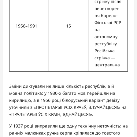
стрічку після
перетворен
ня Карело-
Фінської РСР
1956–1991
15
на
автономну
республіку.
Російська
стрічка —
центральна
Зміни диктували не лише кількість республік, а й
мовна політика: у 1930-х багато мов перейшли на
кирилицю, а в 1956 році білоруський варіант девізу
уточнили з «ПРОЛЕТАРЫІ УСІХ КРАЕЎ, ЗЛУЧАЙЦЕСЯ!» на
«ПРАЛЕТАРЫІ ЎСІХ КРАІН, ЯДНАЙЦЕСЯ!».
У 1937 році виправили ще одну технічну неточність: на
ранніх малюнках ручка серпа кріпилася до товстого