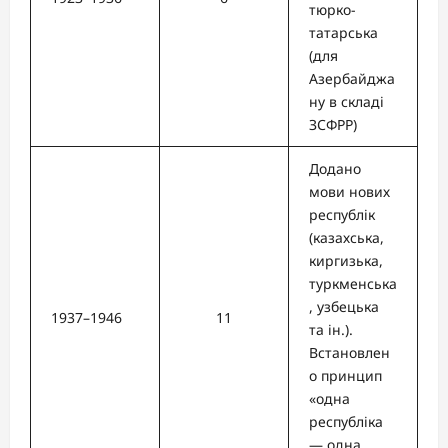
тюрко-
татарська
(для
Азербайджа
ну в складі
ЗСФРР)
Додано
мови нових
республік
(казахська,
киргизька,
туркменська
, узбецька
1937–1946
11
та ін.).
Встановлен
о принцип
«одна
республіка
— одна