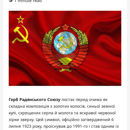
1 minute read
Герб Радянського Союзу
постає перед очима як
складна композиція з золотих колосів, синьої земної
кулі, схрещених серпа й молота та яскравої червоної
зірки зверху. Цей символ, офіційно затверджений 6
липня 1923 року, проіснував до 1991-го і став одним із