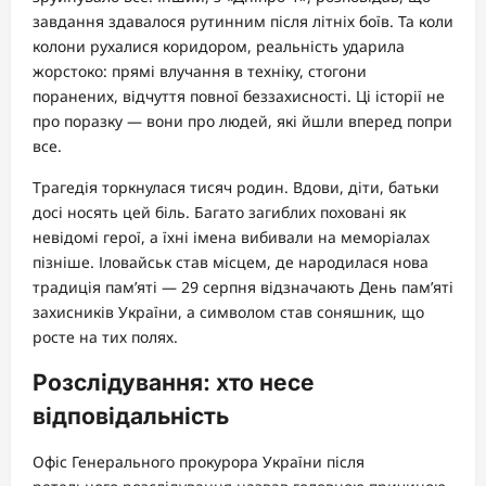
завдання здавалося рутинним після літніх боїв. Та коли
колони рухалися коридором, реальність ударила
жорстоко: прямі влучання в техніку, стогони
поранених, відчуття повної беззахисності. Ці історії не
про поразку — вони про людей, які йшли вперед попри
все.
Трагедія торкнулася тисяч родин. Вдови, діти, батьки
досі носять цей біль. Багато загиблих поховані як
невідомі герої, а їхні імена вибивали на меморіалах
пізніше. Іловайськ став місцем, де народилася нова
традиція пам’яті — 29 серпня відзначають День пам’яті
захисників України, а символом став соняшник, що
росте на тих полях.
Розслідування: хто несе
відповідальність
Офіс Генерального прокурора України після