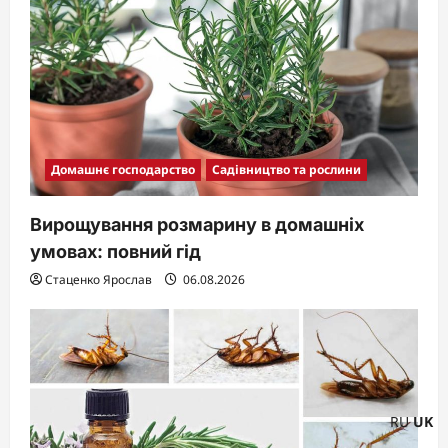
Домашнє господарство
Садівництво та рослини
Вирощування розмарину в домашніх
умовах: повний гід
Стаценко Ярослав
06.08.2026
RU
UK