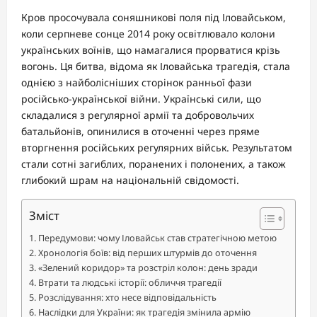
Кров просочувала соняшникові поля під Іловайськом,
коли серпневе сонце 2014 року освітлювало колони
українських воїнів, що намагалися прорватися крізь
вогонь. Ця битва, відома як Іловайська трагедія, стала
однією з найболісніших сторінок ранньої фази
російсько-української війни. Українські сили, що
складалися з регулярної армії та добровольчих
батальйонів, опинилися в оточенні через пряме
вторгнення російських регулярних військ. Результатом
стали сотні загиблих, поранених і полонених, а також
глибокий шрам на національній свідомості.
Зміст
Передумови: чому Іловайськ став стратегічною метою
Хронологія боїв: від перших штурмів до оточення
«Зелений коридор» та розстріл колон: день зради
Втрати та людські історії: обличчя трагедії
Розслідування: хто несе відповідальність
Наслідки для України: як трагедія змінила армію