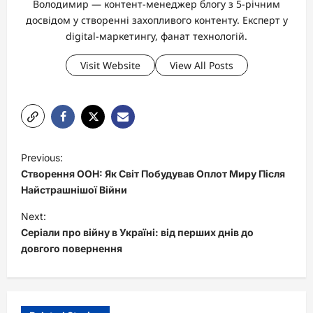
Володимир — контент-менеджер блогу з 5-річним
досвідом у створенні захопливого контенту. Експерт у
digital-маркетингу, фанат технологій.
Visit Website
View All Posts
P
Previous:
o
Створення ООН: Як Світ Побудував Оплот Миру Після
s
Найстрашнішої Війни
t
Next:
Серіали про війну в Україні: від перших днів до
n
довгого повернення
a
v
i