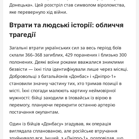
Донецька». Цей розстріл став символом віроломства,
яке перевернуло хід війни.
Втрати та людські історії: обличчя
трагедії
Загальні втрати українських сил за весь період боїв
склали 366–368 загиблих, 429 поранених і близько 300
полонених. Деякі воїни роками вважалися зниклими
безвісти — їхні тіла ідентифікували лише через місяці.
Добровольці з батальйонів «Донбас» і «Дніпро-1»
становили значну частину тих, хто тримав позиції в
місті. Їхні спогади малюють картину неймовірної
мужності: бійці заходили в Іловайськ із вірою в
перемогу, плануючи перекрити останню артерію
постачання окупантам.
Один із бійців «Донбасу» згадував, як операція
виглядала спланованою, але російське втручання
зруйнувало все. Інший, з «Дніпро-1», розповідав, що