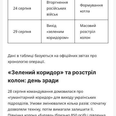
Вторгнення
Формування
24 серпня
російських
котла
військ
Вихід
Масовий
29 серпня
«зеленим
розстріл
коридором»
колон
Дані в таблиці базуються на офіційних звітах про
хронологію операції.
«Зелений коридор» та розстріл
колон: день зради
28 серпня командування домовилася про
«гуманітарний коридор» для виходу українських
підрозділів. Умови змінювалися кілька разів: спочатку
дозволяли техніку, потім вимагали залишити її.
Північна колона «Булава» (близько 850 осіб) і південна