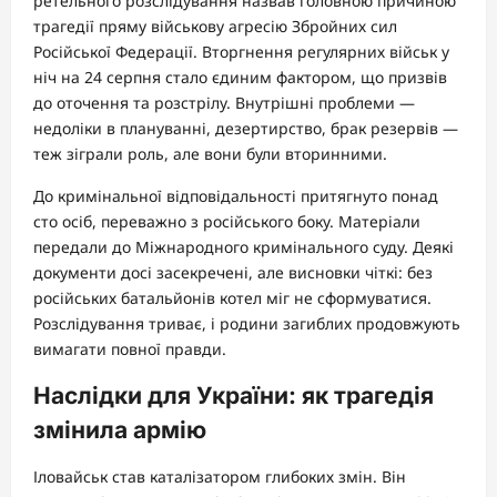
ретельного розслідування назвав головною причиною
трагедії пряму військову агресію Збройних сил
Російської Федерації. Вторгнення регулярних військ у
ніч на 24 серпня стало єдиним фактором, що призвів
до оточення та розстрілу. Внутрішні проблеми —
недоліки в плануванні, дезертирство, брак резервів —
теж зіграли роль, але вони були вторинними.
До кримінальної відповідальності притягнуто понад
сто осіб, переважно з російського боку. Матеріали
передали до Міжнародного кримінального суду. Деякі
документи досі засекречені, але висновки чіткі: без
російських батальйонів котел міг не сформуватися.
Розслідування триває, і родини загиблих продовжують
вимагати повної правди.
Наслідки для України: як трагедія
змінила армію
Іловайськ став каталізатором глибоких змін. Він