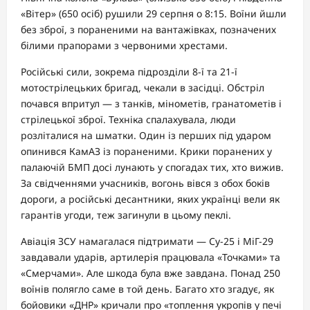
«Вітер» (650 осіб) рушили 29 серпня о 8:15. Воїни йшли
без зброї, з пораненими на вантажівках, позначених
білими прапорами з червоними хрестами.
Російські сили, зокрема підрозділи 8-ї та 21-ї
мотострілецьких бригад, чекали в засідці. Обстріл
почався впритул — з танків, мінометів, гранатометів і
стрілецької зброї. Техніка спалахувала, люди
розліталися на шматки. Один із перших під ударом
опинився КамАЗ із пораненими. Крики поранених у
палаючій БМП досі лунають у спогадах тих, хто вижив.
За свідченнями учасників, вогонь вівся з обох боків
дороги, а російські десантники, яких українці вели як
гарантів угоди, теж загинули в цьому пеклі.
Авіація ЗСУ намагалася підтримати — Су-25 і МіГ-29
завдавали ударів, артилерія працювала «Точками» та
«Смерчами». Але шкода була вже завдана. Понад 250
воїнів полягло саме в той день. Багато хто згадує, як
бойовики «ДНР» кричали про «топлення укропів у печі