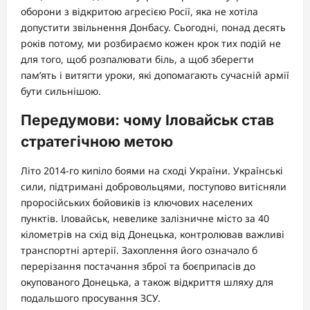
оборони з відкритою агресією Росії, яка не хотіла
допустити звільнення Донбасу. Сьогодні, понад десять
років потому, ми розбираємо кожен крок тих подій не
для того, щоб розпалювати біль, а щоб зберегти
пам’ять і витягти уроки, які допомагають сучасній армії
бути сильнішою.
Передумови: чому Іловайськ став
стратегічною метою
Літо 2014-го кипіло боями на сході України. Українські
сили, підтримані добровольцями, поступово витісняли
проросійських бойовиків із ключових населених
пунктів. Іловайськ, невелике залізничне місто за 40
кілометрів на схід від Донецька, контролював важливі
транспортні артерії. Захоплення його означало б
перерізання постачання зброї та боєприпасів до
окупованого Донецька, а також відкриття шляху для
подальшого просування ЗСУ.