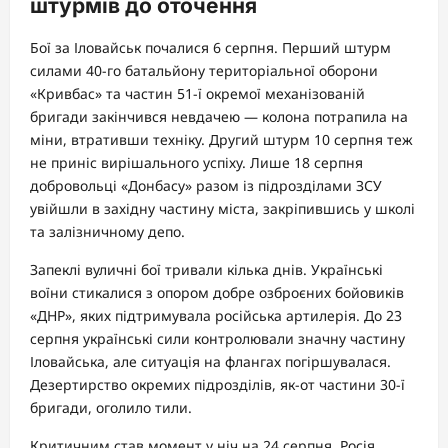
штурмів до оточення
Бої за Іловайськ почалися 6 серпня. Перший штурм
силами 40-го батальйону територіальної оборони
«Кривбас» та частин 51-ї окремої механізованій
бригади закінчився невдачею — колона потрапила на
міни, втративши техніку. Другий штурм 10 серпня теж
не приніс вирішального успіху. Лише 18 серпня
добровольці «Донбасу» разом із підрозділами ЗСУ
увійшли в західну частину міста, закріпившись у школі
та залізничному депо.
Запеклі вуличні бої тривали кілька днів. Українські
воїни стикалися з опором добре озброєних бойовиків
«ДНР», яких підтримувала російська артилерія. До 23
серпня українські сили контролювали значну частину
Іловайська, але ситуація на флангах погіршувалася.
Дезертирство окремих підрозділів, як-от частини 30-ї
бригади, оголило тили.
Критичним став момент у ніч на 24 серпня. Росія