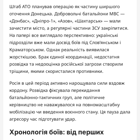
Штаб АТО планував операцію як частину ширшого
оточення Донецька. Добровольчі батальйони МВС —
«Донбас», «Дніпро-1», «Азов», «Шахтарськ» — мали
зачистити місто, а регулярні частини ЗСУ закріпитися.
На папері все виглядало перспективно: українські
підрозділи вже мали досвід боїв під Слов’янськом і
Краматорськом. Однак реальність виявилася
жорсткішою. Брак єдиної координації, недостатня
розвідка та недооцінка російської загрози створили
тріщини, якими скористалися противники.
Росія в цей період активно нарощувала сили вздовж
кордону. Розвідка фіксувала перекидання
батальйонно-тактичних груп, але політичне
керівництво не наважувалося на повномасштабну
мобілізацію чи введення воєнного стану. Ця пауза дала
агресору час підготувати удар.
Хронологія боїв: від перших