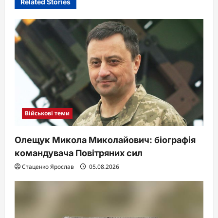
Related Stories
g
a
t
i
o
n
Військові теми
Олещук Микола Миколайович: біографія
командувача Повітряних сил
Стаценко Ярослав
05.08.2026