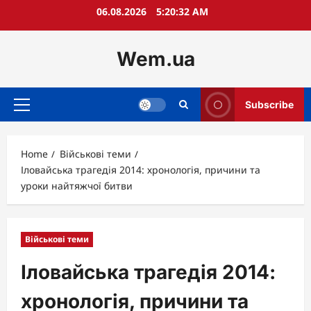
Skip
06.08.2026
5:20:33 AM
to
content
Wem.ua
Subscribe
Primary
Menu
Home
Військові теми
Іловайська трагедія 2014: хронологія, причини та
уроки найтяжчої битви
Військові теми
Іловайська трагедія 2014:
хронологія, причини та