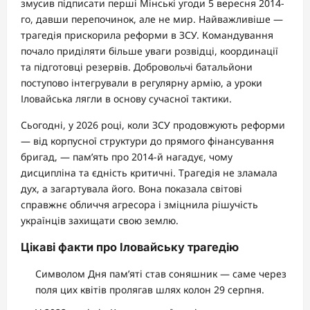
змусив підписати перші Мінські угоди 5 вересня 2014-
го, давши перепочинок, але не мир. Найважливіше —
трагедія прискорила реформи в ЗСУ. Командування
почало приділяти більше уваги розвідці, координації
та підготовці резервів. Добровольчі батальйони
поступово інтегрували в регулярну армію, а уроки
Іловайська лягли в основу сучасної тактики.
Сьогодні, у 2026 році, коли ЗСУ продовжують реформи
— від корпусної структури до прямого фінансування
бригад, — пам’ять про 2014-й нагадує, чому
дисципліна та єдність критичні. Трагедія не зламала
дух, а загартувала його. Вона показала світові
справжнє обличчя агресора і зміцнила рішучість
українців захищати свою землю.
Цікаві факти про Іловайську трагедію
Символом Дня пам’яті став соняшник — саме через
поля цих квітів пролягав шлях колон 29 серпня.