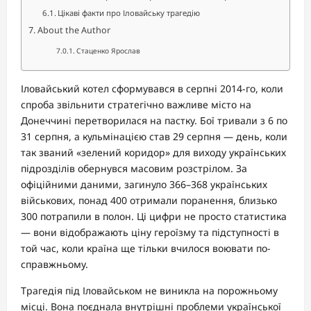
Цікаві факти про Іловайську трагедію
About the Author
Стаценко Ярослав
Іловайський котел сформувався в серпні 2014-го, коли
спроба звільнити стратегічно важливе місто на
Донеччині перетворилася на пастку. Бої тривали з 6 по
31 серпня, а кульмінацією став 29 серпня — день, коли
так званий «зелений коридор» для виходу українських
підрозділів обернувся масовим розстрілом. За
офіційними даними, загинуло 366–368 українських
військових, понад 400 отримали поранення, близько
300 потрапили в полон. Ці цифри не просто статистика
— вони відображають ціну героїзму та підступності в
той час, коли країна ще тільки вчилося воювати по-
справжньому.
Трагедія під Іловайськом не виникла на порожньому
місці. Вона поєднала внутрішні проблеми української