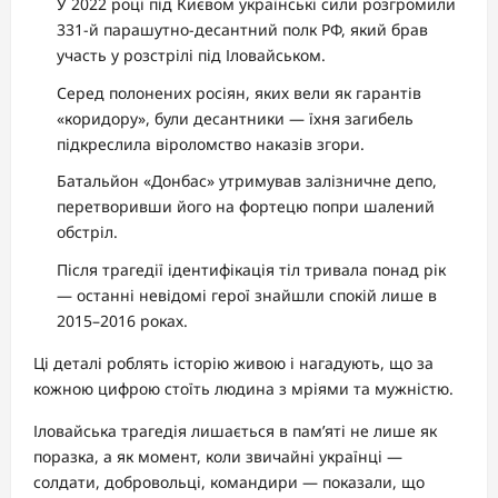
У 2022 році під Києвом українські сили розгромили
331-й парашутно-десантний полк РФ, який брав
участь у розстрілі під Іловайськом.
Серед полонених росіян, яких вели як гарантів
«коридору», були десантники — їхня загибель
підкреслила віроломство наказів згори.
Батальйон «Донбас» утримував залізничне депо,
перетворивши його на фортецю попри шалений
обстріл.
Після трагедії ідентифікація тіл тривала понад рік
— останні невідомі герої знайшли спокій лише в
2015–2016 роках.
Ці деталі роблять історію живою і нагадують, що за
кожною цифрою стоїть людина з мріями та мужністю.
Іловайська трагедія лишається в пам’яті не лише як
поразка, а як момент, коли звичайні українці —
солдати, добровольці, командири — показали, що