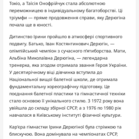
Токіо, а Таїсія Онофрійчук стала абсолютною
переможницею в індивідуальному багатоборстві. Ці
тріумфи — пряме продовження справи, яку Дерюгіна
почала ще в юності.
Дитинство Ірини пройшло в атмосфері спортивного
подвигу. Батько, Іван Костянтинович Дерюгін, —
олімпійський чемпіон з сучасного п’ятиборства. Мати,
Альбіна Миколаївна Дерюгіна, — легендарна
тренерка, яка згодом отримала звання Героя України.
У десятирічному віці дівчинка вступила до
Національної вищої балетної школи, де отримала
фундаментальну хореографічну підготовку. Це
поєднання балетної пластики та гімнастичної техніки
стало основою її унікального стилю. З 1972 року вона
увійшла до складу збірної СРСР, а з 1976 по 1980 рік
навчалася в Київському інституті фізичної культури.
Кар’єра гімнастки Ірини Дерюгіної була стрімкою та
блискучою. Вона домінувала на чемпіонатах СРСР,