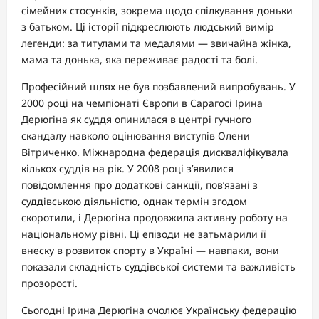
сімейних стосунків, зокрема щодо спілкування доньки
з батьком. Ці історії підкреслюють людський вимір
легенди: за титулами та медалями — звичайна жінка,
мама та донька, яка переживає радості та болі.
Професійний шлях не був позбавлений випробувань. У
2000 році на чемпіонаті Європи в Сарагосі Ірина
Дерюгіна як суддя опинилася в центрі гучного
скандалу навколо оцінювання виступів Олени
Вітриченко. Міжнародна федерація дискваліфікувала
кількох суддів на рік. У 2008 році з’явилися
повідомлення про додаткові санкції, пов’язані з
суддівською діяльністю, однак термін згодом
скоротили, і Дерюгіна продовжила активну роботу на
національному рівні. Ці епізоди не затьмарили її
внеску в розвиток спорту в Україні — навпаки, вони
показали складність суддівської системи та важливість
прозорості.
Сьогодні Ірина Дерюгіна очолює Українську федерацію