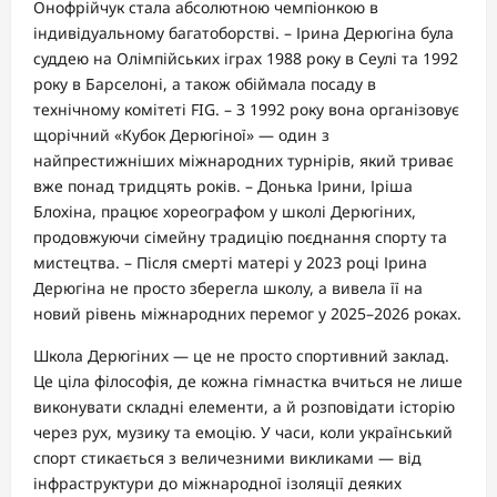
Онофрійчук стала абсолютною чемпіонкою в
індивідуальному багатоборстві. – Ірина Дерюгіна була
суддею на Олімпійських іграх 1988 року в Сеулі та 1992
року в Барселоні, а також обіймала посаду в
технічному комітеті FIG. – З 1992 року вона організовує
щорічний «Кубок Дерюгіної» — один з
найпрестижніших міжнародних турнірів, який триває
вже понад тридцять років. – Донька Ірини, Іріша
Блохіна, працює хореографом у школі Дерюгіних,
продовжуючи сімейну традицію поєднання спорту та
мистецтва. – Після смерті матері у 2023 році Ірина
Дерюгіна не просто зберегла школу, а вивела її на
новий рівень міжнародних перемог у 2025–2026 роках.
Школа Дерюгіних — це не просто спортивний заклад.
Це ціла філософія, де кожна гімнастка вчиться не лише
виконувати складні елементи, а й розповідати історію
через рух, музику та емоцію. У часи, коли український
спорт стикається з величезними викликами — від
інфраструктури до міжнародної ізоляції деяких