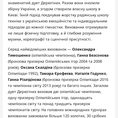
знаменитий дует Дерюгіних. Разом вони очолили
збірну України, а згодом створили власну школу в
Києві. Їхній підхід поєднував жорстку радянську школу
техніки з українською емоційністю та індивідуальним
підходом до кожної гімнастки. Вихованки отримували
не лише фізичну підготовку, а й глибоке розуміння
музики, хореографії та сценічної присутності.
Серед найвідоміших вихованок —
Олександра
Тимошенко
(олімпійська чемпіонка),
Ганна Безсонова
(бронзова призерка Олімпійських ігор 2004 та 2008
років),
Оксана Скалдіна
(бронзова призерка
Олімпіади-1992),
Тамара Єрофеєва
,
Наталія Годунко
,
Ганна Різатдінова
(бронзова призерка Олімпіади-2016
та чемпіонка світу 2013 року) та багато інших. Загалом
дует Дерюгіних виховав дві олімпійські чемпіонки,
одну призерку Олімпійських ігор, одинадцять
чемпіонок світу та понад тридцять призерок
чемпіонатів світу. На головних міжнародних турнірах
вихованки завоювали більше 120 золотих, 30 срібних