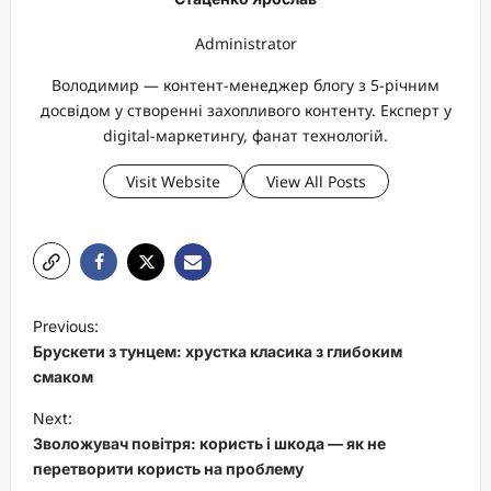
Administrator
Володимир — контент-менеджер блогу з 5-річним
досвідом у створенні захопливого контенту. Експерт у
digital-маркетингу, фанат технологій.
Visit Website
View All Posts
P
Previous:
o
Брускети з тунцем: хрустка класика з глибоким
s
смаком
t
Next:
Зволожувач повітря: користь і шкода — як не
n
перетворити користь на проблему
a