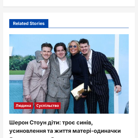
v
i
Related Stories
g
a
t
i
o
n
Людина
Суспільство
Шерон Стоун діти: троє синів,
усиновлення та життя матері-одиначки