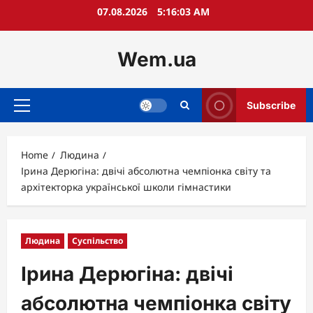
Skip
07.08.2026
5:16:04 AM
to
content
Wem.ua
Subscribe
Primary
Menu
Home
Людина
Ірина Дерюгіна: двічі абсолютна чемпіонка світу та
архітекторка української школи гімнастики
Людина
Суспільство
Ірина Дерюгіна: двічі
абсолютна чемпіонка світу