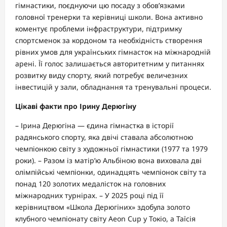
гімнастики, поєднуючи цю посаду з обов’язками
головної тренерки та керівниці школи. Вона активно
коментує проблеми інфраструктури, підтримку
спортсменок за кордоном та необхідність створення
рівних умов для українських гімнасток на міжнародній
арені. Її голос залишається авторитетним у питаннях
розвитку виду спорту, який потребує величезних
інвестицій у зали, обладнання та тренувальні процеси.
Цікаві факти про Ірину Дерюгіну
– Ірина Дерюгіна — єдина гімнастка в історії
радянського спорту, яка двічі ставала абсолютною
чемпіонкою світу з художньої гімнастики (1977 та 1979
роки). – Разом із матір’ю Альбіною вона виховала дві
олімпійські чемпіонки, одинадцять чемпіонок світу та
понад 120 золотих медалісток на головних
міжнародних турнірах. – У 2025 році під її
керівництвом «Школа Дерюгіних» здобула золото
клубного чемпіонату світу Aeon Cup у Токіо, а Таїсія