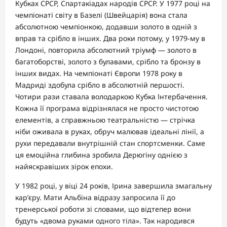
Кубках СРСР, Спартакіадах народів СРСР. У 1977 році на
чемпіонаті світу в Базелі (Швейцарія) вона стала
абсолютною чемпіонкою, додавши золото в одній з
вправ та срібло в інших. Два роки потому, у 1979-му в
Лондоні, повторила абсолютний тріумф — золото в
багатоборстві, золото з булавами, срібло та бронзу в
інших видах. На чемпіонаті Європи 1978 року в
Мадриді здобула срібло в абсолютній першості.
Чотири рази ставала володаркою Кубка Інтербачення.
Кожна її програма відрізнялася не просто чистотою
елементів, а справжньою театральністю — стрічка
ніби оживала в руках, обруч малював ідеальні лінії, а
рухи передавали внутрішній стан спортсменки. Саме
ця емоційна глибина зробила Дерюгіну однією з
найяскравіших зірок епохи.
У 1982 році, у віці 24 років, Ірина завершила змагальну
кар’єру. Мати Альбіна відразу запросила її до
тренерської роботи зі словами, що відтепер вони
будуть «двома руками одного тіла». Так народився