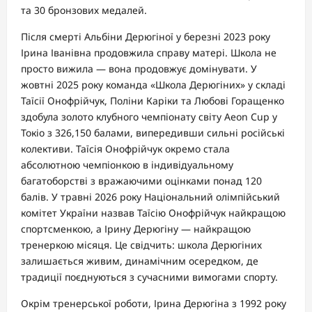
та 30 бронзових медалей.
Після смерті Альбіни Дерюгіної у березні 2023 року
Ірина Іванівна продовжила справу матері. Школа не
просто вижила — вона продовжує домінувати. У
жовтні 2025 року команда «Школа Дерюгіних» у складі
Таїсії Онофрійчук, Поліни Каріки та Любові Горащенко
здобула золото клубного чемпіонату світу Aeon Cup у
Токіо з 326,150 балами, випередивши сильні російські
колективи. Таїсія Онофрійчук окремо стала
абсолютною чемпіонкою в індивідуальному
багатоборстві з вражаючими оцінками понад 120
балів. У травні 2026 року Національний олімпійський
комітет України назвав Таїсію Онофрійчук найкращою
спортсменкою, а Ірину Дерюгіну — найкращою
тренеркою місяця. Це свідчить: школа Дерюгіних
залишається живим, динамічним осередком, де
традиції поєднуються з сучасними вимогами спорту.
Окрім тренерської роботи, Ірина Дерюгіна з 1992 року