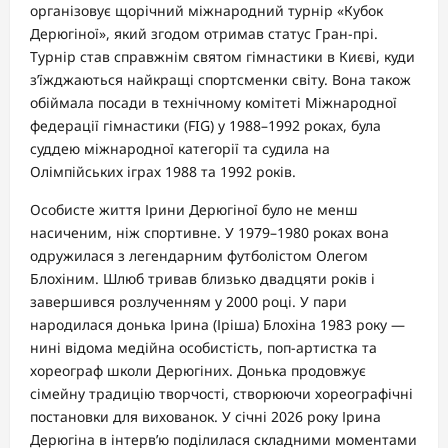
організовує щорічний міжнародний турнір «Кубок
Дерюгіної», який згодом отримав статус Гран-прі.
Турнір став справжнім святом гімнастики в Києві, куди
з’їжджаються найкращі спортсменки світу. Вона також
обіймала посади в технічному комітеті Міжнародної
федерації гімнастики (FIG) у 1988–1992 роках, була
суддею міжнародної категорії та судила на
Олімпійських іграх 1988 та 1992 років.
Особисте життя Ірини Дерюгіної було не менш
насиченим, ніж спортивне. У 1979–1980 роках вона
одружилася з легендарним футболістом Олегом
Блохіним. Шлюб тривав близько двадцяти років і
завершився розлученням у 2000 році. У пари
народилася донька Ірина (Іріша) Блохіна 1983 року —
нині відома медійна особистість, поп-артистка та
хореограф школи Дерюгіних. Донька продовжує
сімейну традицію творчості, створюючи хореографічні
постановки для вихованок. У січні 2026 року Ірина
Дерюгіна в інтерв’ю поділилася складними моментами