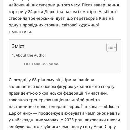
найсильніших суперниць того часу. Після завершення
кар’єри у 24 роки Дерюгіна разом із матір’ю Альбіною
створила тренерський дует, що перетворив Київ на
одну з провідних столиць світової художньої
гімнастики.
Зміст
About the Author
Стаценко Ярослав
Сьогодні, у 68-річному віці, Ірина Іванівна
залишається ключовою фігурою українського спорту:
президенткою Української федерації гімнастики,
головною тренеркою національної збірної та
наставницею нової генерації зірок. Її школа — «Школа
Дерюгіних» — продовжує виховувати чемпіонок навіть
у найскладніших умовах. У 2025 році вихованки школи
здобули золото клубного чемпіонату світу Aeon Cup у