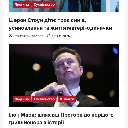
Людина
Суспільство
Шерон Стоун діти: троє синів,
усиновлення та життя матері-одиначки
Стаценко Ярослав
06.08.2026
Людина
Суспільство
Фінанси
Ілон Маск: шлях від Преторії до першого
трильйонера в історії