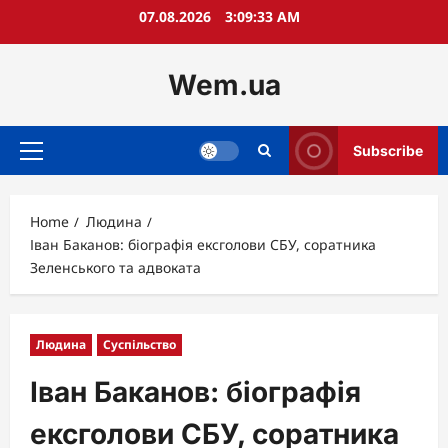
Skip
07.08.2026
3:09:34 AM
to
content
Wem.ua
Subscribe
Primary
Menu
Home
Людина
Іван Баканов: біографія ексголови СБУ, соратника
Зеленського та адвоката
Людина
Суспільство
Іван Баканов: біографія
ексголови СБУ, соратника