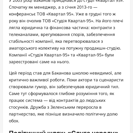
У 2003 році Баканов приєднався до студії «Квартал 95».
Спочатку як менеджер, а з січня 2013-го —
конферансьє ТОВ «Квартал 95». Уже в грудні того ж
року він очолив ТОВ «Студія Квартал-95». На його плечі
лягла юридична та фінансова частина: контракти з
телеканалами, врегулювання спорів, забезпечення
стабільності компанії, яка перетворювалася з
аматорського колективу на потужну продакшн-студію.
Компанії «Студія Квартал-95» та «Квартал-95» були
зареєстровані саме на нього.
Цей період став для Баканова школою невидимої, але
критично важливої роботи. Поки актори та сценаристи
створювали гумор, він забезпечував юридичний тил.
Саме тут сформувалося глибоке розуміння того, як
працює система — від контрактів до людських
стосунків. Дружба з Зеленським переросла в
партнерство, яке пізніше визначило політичну долю
обох.