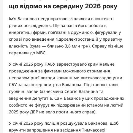
що відомо на середину 2026 року
Ім’я Баканова неодноразово з’являлося в контексті
різних розслідувань. Ще за часів його роботи в
енергетиці фірми, пов’язані з дружиною, фігурували у
справі про виведення гідроелектростанцій у приватну
власність (сума — близько 3,8 млн грн). Справу пізніше
передали до МВС.
У січні 2026 року НАБУ зареєструвало кримінальне
провадження за фактами можливого отримання
неправомірної вигоди колишніми високопосадовцями
СБУ за часів керівництва Баканова. Підставою стали
публічні заяви бізнесмена Сергія Ваганяна та
звернення депутатів. Сам Баканов у цих провадженнях
особисто не фігурує як підозрюваний (станом на лютий
2025 року ДБР не вело проти нього справ).
У січні 2026 року поліція розшукувала Баканова, щоб
вручити запрошення на засідання Тимчасової