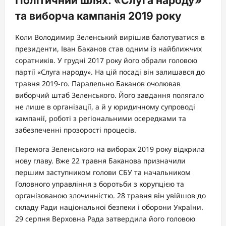
Політичний шлях: «Слуга народу»
та виборча кампанія 2019 року
Коли Володимир Зеленський вирішив балотуватися в
президенти, Іван Баканов став одним із найближчих
соратників. У грудні 2017 року його обрали головою
партії «Слуга народу». На цій посаді він залишався до
травня 2019-го. Паралельно Баканов очолював
виборчий штаб Зеленського. Його завдання полягало
не лише в організації, а й у юридичному супроводі
кампанії, роботі з регіональними осередками та
забезпеченні прозорості процесів.
Перемога Зеленського на виборах 2019 року відкрила
нову главу. Вже 22 травня Баканова призначили
першим заступником голови СБУ та начальником
Головного управління з боротьби з корупцією та
організованою злочинністю. 28 травня він увійшов до
складу Ради національної безпеки і оборони України.
29 серпня Верховна Рада затвердила його головою