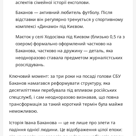
аспектів сімейної історії ексголови.
Баканов — активний любитель футболу. Після
відставки він регулярно тренується у спортивному
комплексі «Динамо» під Києвом.
Маєток у селі Ходосівка під Києвом (близько 0,5 га з
озером) формально оформлений частково на
Баканова, частково на дружину — деталь, яка
неодноразово ставала предметом журналістських
розслідувань.
Ключовий момент: за три роки на посаді голови СБУ
Баканов намагався реформувати структуру, яка
десятиліттями перебувала під впливом російських
спецслужб, і сам неодноразово визнавав, що повна
трансформація за такий короткий термін була майже
неможливою.
Історія Івана Баканова — це не лише про злети та
падіння однієї людини. Це відображення цілої епохи: