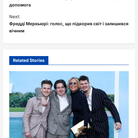
s
допомога
t
Next:
Фредді Меркьюрі: голос, що підкорив світ і залишився
n
вічним
a
v
i
Related Stories
g
a
t
i
o
n