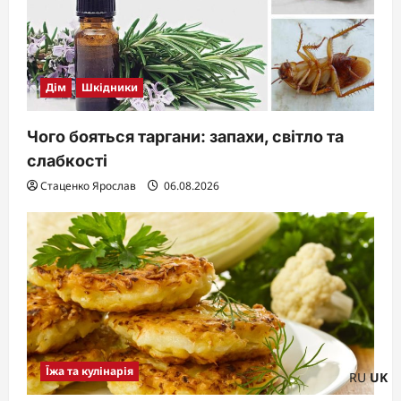
Дім
Шкідники
Чого бояться таргани: запахи, світло та
слабкості
Стаценко Ярослав
06.08.2026
Їжа та кулінарія
RU
UK