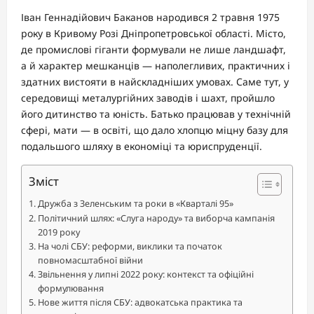
Іван Геннадійович Баканов народився 2 травня 1975
року в Кривому Розі Дніпропетровської області. Місто,
де промислові гіганти формували не лише ландшафт,
а й характер мешканців — наполегливих, практичних і
здатних вистояти в найскладніших умовах. Саме тут, у
середовищі металургійних заводів і шахт, пройшло
його дитинство та юність. Батько працював у технічній
сфері, мати — в освіті, що дало хлопцю міцну базу для
подальшого шляху в економіці та юриспруденції.
Зміст
Дружба з Зеленським та роки в «Кварталі 95»
Політичний шлях: «Слуга народу» та виборча кампанія
2019 року
На чолі СБУ: реформи, виклики та початок
повномасштабної війни
Звільнення у липні 2022 року: контекст та офіційні
формулювання
Нове життя після СБУ: адвокатська практика та