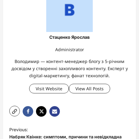
Стаценко Ярослав
Administrator
Володимир — контент-менеджер блогу з 5-річним
досвідом у створенні захопливого контенту. Експерт у
digital-маркетингу, фанат технологій.
Visit Website
View All Posts
P
Previous:
o
Набряк Квінке: симптоми, причини та невідкладна