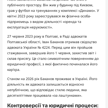
публічного простору. Він жив у будинку під Києвом,
грав у футбол на тренуваннях у комплексі «Динамо». У
квітні 2023 року зареєструвався як фізична особа-
підприємець з видом діяльності «оренда та
експлуатація нерухомості».
27 червня 2023 року в Полтаві, в Раді адвокатів
Полтавської області, Іван Баканов отримав свідоцтво
адвоката України № 4224. Перед цим він пройшов
стажування, завершив його 1 червня, захистив звіт і
склав присягу. Це стало символічним поверненням до
юридичної професії, з якої фактично починалася його
кар’єра.
Станом на 2026 рік Баканов проживає в Україні. Його
діяльність як адвоката залишається відносно
непублічною, що відповідає стилю людини, яка
десятиліттями працювала «за лаштунками».
Контроверсії та юридичні процеси: