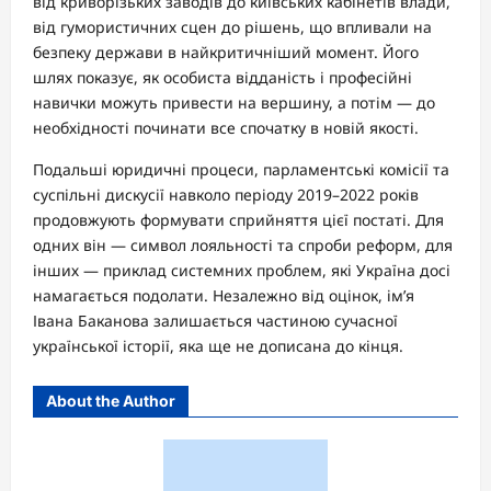
від криворізьких заводів до київських кабінетів влади,
від гумористичних сцен до рішень, що впливали на
безпеку держави в найкритичніший момент. Його
шлях показує, як особиста відданість і професійні
навички можуть привести на вершину, а потім — до
необхідності починати все спочатку в новій якості.
Подальші юридичні процеси, парламентські комісії та
суспільні дискусії навколо періоду 2019–2022 років
продовжують формувати сприйняття цієї постаті. Для
одних він — символ лояльності та спроби реформ, для
інших — приклад системних проблем, які Україна досі
намагається подолати. Незалежно від оцінок, ім’я
Івана Баканова залишається частиною сучасної
української історії, яка ще не дописана до кінця.
About the Author