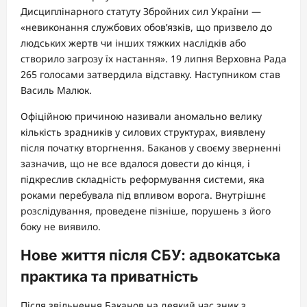
Дисциплінарного статуту Збройних сил України —
«невиконання службових обов’язків, що призвело до
людських жертв чи інших тяжких наслідків або
створило загрозу їх настання». 19 липня Верховна Рада
265 голосами затвердила відставку. Наступником став
Василь Малюк.
Офіційною причиною називали аномально велику
кількість зрадників у силових структурах, виявлену
після початку вторгнення. Баканов у своєму зверненні
зазначив, що не все вдалося довести до кінця, і
підкреслив складність реформування системи, яка
роками перебувала під впливом ворога. Внутрішнє
розслідування, проведене пізніше, порушень з його
боку не виявило.
Нове життя після СБУ: адвокатська
практика та приватність
Після звільнення Баканов на деякий час зник з