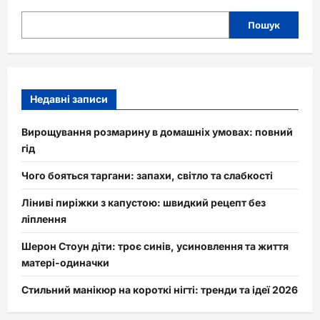
Пошук
Недавні записи
Вирощування розмарину в домашніх умовах: повний
гід
Чого бояться таргани: запахи, світло та слабкості
Ліниві пиріжки з капустою: швидкий рецепт без
ліплення
Шерон Стоун діти: троє синів, усиновлення та життя
матері-одиначки
Стильний манікюр на короткі нігті: тренди та ідеї 2026