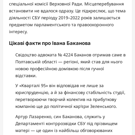
спеціальної комісії Верховної Ради. Місцеперебування
встановити не вдалося одразу. Це підкреслює, що тема
діяльності СБУ періоду 2019–2022 років залишається
предметом парламентського та правоохоронного
інтересу.
Цікаві факти про Івана Баканова
Свідоцтво адвоката № 4224 Баканов отримав саме в
Полтавській області — регіоні, який став для нього
новою професійною домівкою після гучної
відставки.
У «Кварталі 95» він відповідав не лише за
юриспруденцію, а й за фінансову стабільність студії,
перетворюючи творчий колектив на прибуткову
компанію ще до політичної кар’єри Зеленського.
Артур Лазаренко, син Баканова, служить у
Департаменті контррозвідки СБУ під прізвищем
матері — це один із найбільш обговорюваних