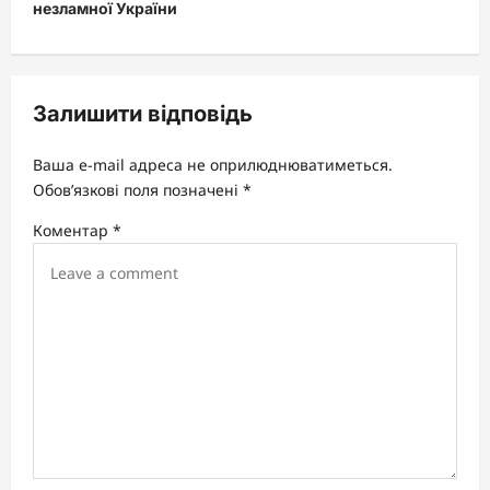
незламної України
n
a
v
Залишити відповідь
i
g
Ваша e-mail адреса не оприлюднюватиметься.
a
Обов’язкові поля позначені
*
t
Коментар
*
i
o
n