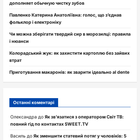
дополняет обычную чистку зубов
Павленко Катерина Анатоліївна: голос, що з’єднав
фольклор і електроніку
Чи можна зберігати твердий сир в морозилці: правила
і нюанси
Колорадський жук: як захистити картоплю без зайвих
втрат
Приготування макаронів: як зварити ідеально al dente
Останні коментарі
Олександра
до
Як зв’язатися з оператором Світ ТВ:
повний гід по контактах SWEET.TV
Василь
до
Як зменшити статевий потяг у чоловіків: 5