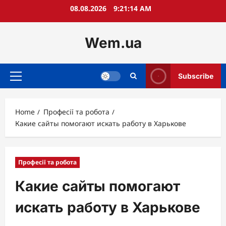
Skip
08.08.2026
9:21:15 AM
to
content
Wem.ua
Subscribe
Primary
Menu
Home
Професії та робота
Какие сайты помогают искать работу в Харькове
Професії та робота
Какие сайты помогают
искать работу в Харькове