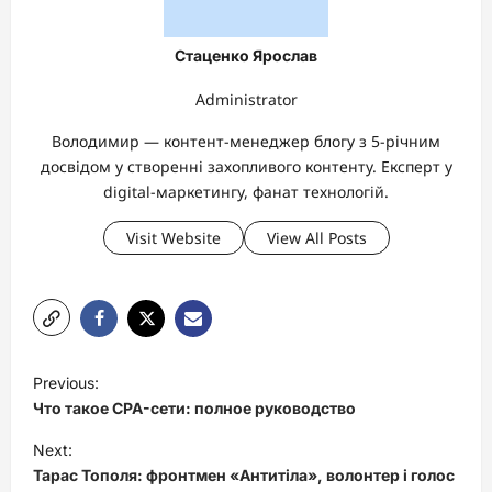
Стаценко Ярослав
Administrator
Володимир — контент-менеджер блогу з 5-річним
досвідом у створенні захопливого контенту. Експерт у
digital-маркетингу, фанат технологій.
Visit Website
View All Posts
P
Previous:
o
Что такое CPA-сети: полное руководство
s
Next:
t
Тарас Тополя: фронтмен «Антитіла», волонтер і голос