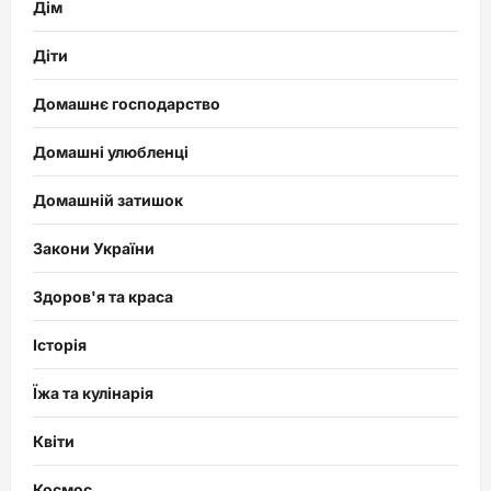
Дім
Діти
Домашнє господарство
Домашні улюбленці
Домашній затишок
Закони України
Здоров'я та краса
Історія
Їжа та кулінарія
Квіти
Космос