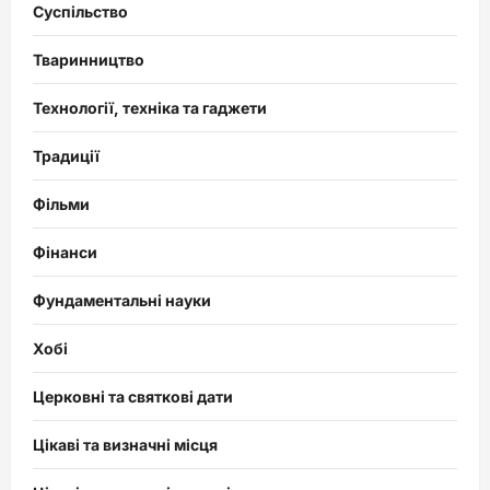
Суспільство
Тваринництво
Технології, техніка та гаджети
Традиції
Фільми
Фінанси
Фундаментальні науки
Хобі
Церковні та святкові дати
Цікаві та визначні місця