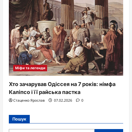
Міфи та легенди
Хто зачарував Одіссея на 7 років: німфа
Каліпсо і її райська пастка
Стаценко Ярослав
07.02.2026
0
Пошук