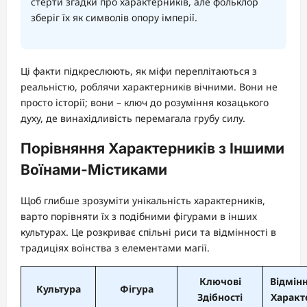
стерти згадки про характерників, але фольклор
зберіг їх як символів опору імперії.
Ці факти підкреслюють, як міфи переплітаються з
реальністю, роблячи характерників вічними. Вони не
просто історії; вони – ключ до розуміння козацького
духу, де винахідливість перемагала грубу силу.
Порівняння Характерників з Іншими
Воїнами-Містиками
Щоб глибше зрозуміти унікальність характерників,
варто порівняти їх з подібними фігурами в інших
культурах. Це розкриває спільні риси та відмінності в
традиціях воїнства з елементами магії.
Ключові
Відмінн
Культура
Фігура
Здібності
Характ