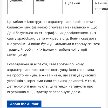
(індіанці)
воїни
зцілення
менше 
тактики
Ця таблиця ілюструє, як характерники вирізняються
балансом між фізичною prowess і ментальною міццю.
Дані базуються на етнографічних дослідженнях, як з
сайту spadok.org.ua та wikipedia.org. Вони показують,
що українські воїни були унікальними в своєму синтезі
традицій, роблячи їх іконами глобальної історії
містицизму.
Розглядаючи ці аспекти, стає зрозуміло, чому
характерники досі захоплюють уяву. Їхня спадщина –
не просто минуле, а жива нитка, що зв’язує сучасних
українців з коренями сили та винахідливості. У світі,
де технології домінують, ці легенди нагадують про
внутрішню міць, здатну перевернути долю.
About the Author