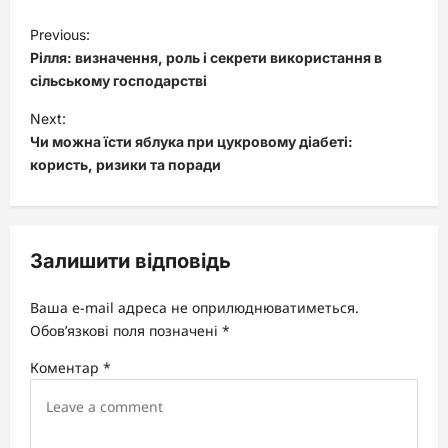
P
Previous:
o
Рілля: визначення, роль і секрети використання в
s
сільському господарстві
t
Next:
Чи можна їсти яблука при цукровому діабеті:
n
користь, ризики та поради
a
v
i
Залишити відповідь
g
a
Ваша e-mail адреса не оприлюднюватиметься.
t
Обов’язкові поля позначені
*
i
Коментар
*
o
n