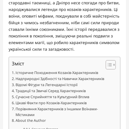
стародавні таємниці, а Дніпро несе спогади про битви,
народжувалися легенди про козаків-характерників. Ці
воїни, оповиті міфами, поєднували в собі майстерність
бійця з чимось незбагненним, ніби самі сили природи
ставали їхніми союзниками. Їхні історії передавалися з
покоління в покоління, змішуючи реальні подвиги з
елементами магії, що робило характерників символом
української сили та загадковості.
Зміст
Історичне Походження Козаків-Характерників
Надприродні Здібності та Навички Характерників
Відомі Фігури та Легендарні Історії
Традиції та Звичаї Серед Характерників
Сучасне Сприйняття та Культурний Вплив
Цікаві Факти про Козаків-Характерників
Порівняння Характерників з Іншими Воїнами-
Містиками
About the Author
Стаценко Ярослав