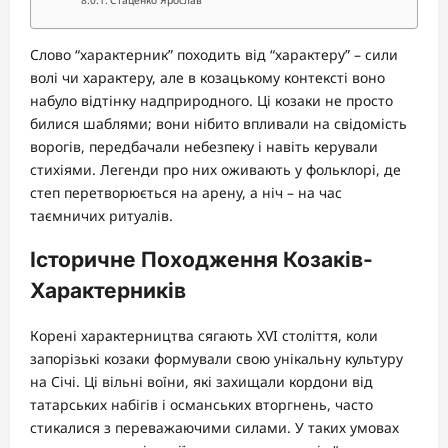
Слово “характерник” походить від “характеру” – сили
волі чи характеру, але в козацькому контексті воно
набуло відтінку надприродного. Ці козаки не просто
билися шаблями; вони нібито впливали на свідомість
ворогів, передбачали небезпеку і навіть керували
стихіями. Легенди про них оживають у фольклорі, де
степ перетворюється на арену, а ніч – на час
таємничих ритуалів.
Історичне Походження Козаків-
Характерників
Корені характерництва сягають XVI століття, коли
запорізькі козаки формували свою унікальну культуру
на Січі. Ці вільні воїни, які захищали кордони від
татарських набігів і османських вторгнень, часто
стикалися з переважаючими силами. У таких умовах