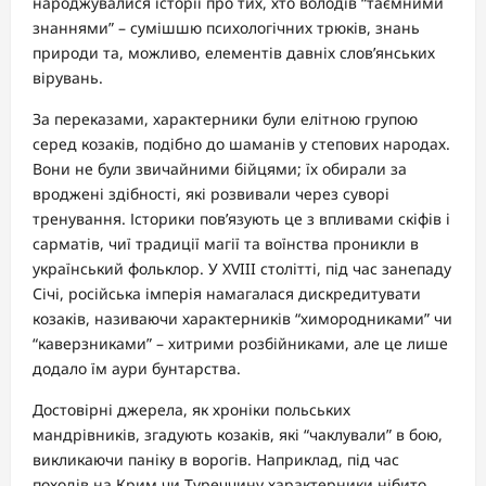
народжувалися історії про тих, хто володів “таємними
знаннями” – сумішшю психологічних трюків, знань
природи та, можливо, елементів давніх слов’янських
вірувань.
За переказами, характерники були елітною групою
серед козаків, подібно до шаманів у степових народах.
Вони не були звичайними бійцями; їх обирали за
вроджені здібності, які розвивали через суворі
тренування. Історики пов’язують це з впливами скіфів і
сарматів, чиї традиції магії та воїнства проникли в
український фольклор. У XVIII столітті, під час занепаду
Січі, російська імперія намагалася дискредитувати
козаків, називаючи характерників “химородниками” чи
“каверзниками” – хитрими розбійниками, але це лише
додало їм аури бунтарства.
Достовірні джерела, як хроніки польських
мандрівників, згадують козаків, які “чаклували” в бою,
викликаючи паніку в ворогів. Наприклад, під час
походів на Крим чи Туреччину характерники нібито