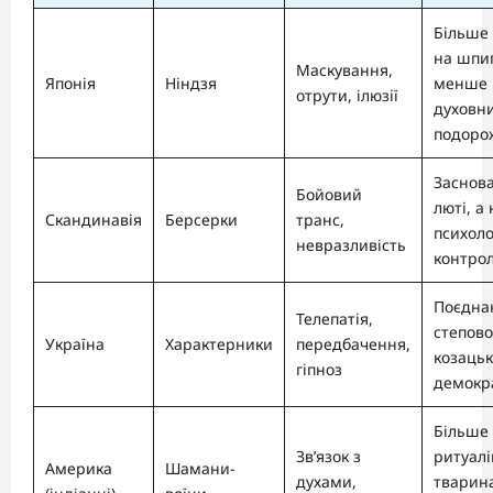
Більше 
на шпиг
Маскування,
Японія
Ніндзя
менше 
отрути, ілюзії
духовн
подоро
Заснов
Бойовий
люті, а
Скандинавія
Берсерки
транс,
психоло
невразливість
контрол
Поєдна
Телепатія,
степової
Україна
Характерники
передбачення,
козаць
гіпноз
демокр
Більше
Зв’язок з
ритуалі
Америка
Шамани-
духами,
тварин