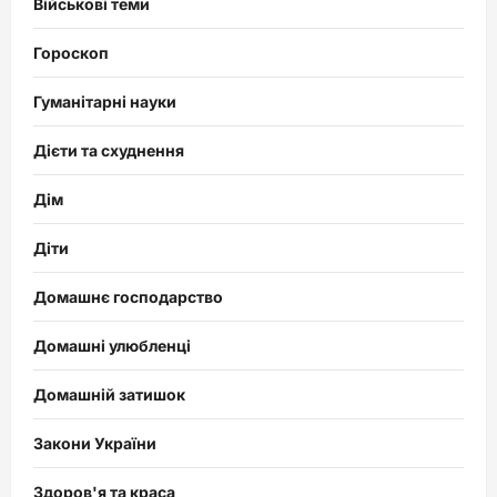
Військові теми
Гороскоп
Гуманітарні науки
Дієти та схуднення
Дім
Діти
Домашнє господарство
Домашні улюбленці
Домашній затишок
Закони України
Здоров'я та краса