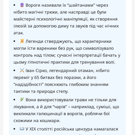
Вороги називали їх “шайтанами” через
нібито магічні трюки, але насправді це були
майстерні психологічні маніпуляції, як створення
ілюзій за допомогою диму та звуків під час нічних
атак.
Легенди стверджують, що характерники
могли їсти вареники без рук, що символізувало
контроль над тілом; сучасні інтерпретації бачать у
цьому гіпнотичні практики для тренування волі.
Іван Сірко, легендарний отаман, нібито
переміг у 65 битвах без поразки, а його
“надздібності” пояснюють глибоким знанням
тактики та природи степу.
Вони використовували трави не тільки для
лікування, а й для “чарів” – наприклад, суміші, що
викликали галюцинації в ворогів, роблячи бої
схожими на кошмари.
У XIX столітті російська цензура намагалася