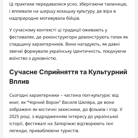
Ці практики передавалися усно, зберігаючи таємницю,
і впливали на ширшу козацьку культуру, де віра в
надприродне мотивувала бійців.
У сучасному контексті ці традиції оживають у
фестивалях, де реконструктори демонструють гопак як
спадщину характерників. Вони нагадують, як давні
звичаї формували українську ідентичність, поєднуючи
воїнство з духовністю.
Сучасне Сприйняття та Культурний
Вплив
Сьогодні характерники – частина поп-культури: від
книг, як “Чорний Ворон” Василя Шкляра, де вони
зображені як містичні захисники, до фільмів і ігор. У
2025 році, з відродженням інтересу до української
історії, фестивалі на Запоріжжі відтворюють їхні
легенди, приваблюючи туристів.