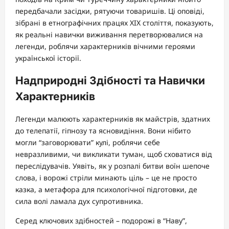
передбачали засідки, рятуючи товаришів. Ці оповіді,
зібрані в етнографічних працях XIX століття, показують,
як реальні навички виживання перетворювалися на
легенди, роблячи характерників вічними героями
української історії.
Надприродні Здібності та Навички
Характерників
Легенди малюють характерників як майстрів, здатних
до телепатії, гіпнозу та ясновидіння. Вони нібито
могли “заговорювати” кулі, роблячи себе
невразливими, чи викликати туман, щоб сховатися від
переслідувачів. Уявіть, як у розпалі битви воїн шепоче
слова, і ворожі стріли минають ціль – це не просто
казка, а метафора для психологічної підготовки, де
сила волі ламала дух супротивника.
Серед ключових здібностей – подорожі в “Наву”,