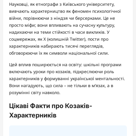
Науковці, як етнографи з Київського університету,
вивчають характерництво як феномен психологічної
війни, порівнюючи з ніндзя чи берсерками. Це не
просто міфи; вони впливають на сучасну культуру,
надихаючи на теми стійкості в часи викликів. У
соцмережах, як X (колишній Twitter), пости про
характерників набирають тисячі переглядів,
обговорюючи їх як символи національної сили.
Цей вплив поширюється на освіту: шкільні програми
включають уроки про козаків, підкреслюючи роль
характерників у формуванні української ментальності.
Вони нагадують, що сила – не тільки в м’язах, а в
розумінні світу навколо.
Цікаві Факти про Козаків-
Характерників