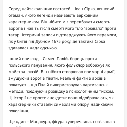
Серед найяскравіших постатей – Іван Сірко, кошовий
отаман, якого легенди називають верховним
характерником. Він нібито міг передбачати смерть
ворогів і навіть після смерті його тіло “воювало” проти
татар. Історичні записи підтверджують його перемоги,
як у битві під Дубном 1675 року, де тактика Сірка
здавалася надлюдською.
Інший приклад – Семен Палій, борець проти
польського панування, якого фольклор зображує як
майстра ілюзій. Він нібито створював примарні армії,
змушуючи ворогів тікати. Реальні факти з архівів
показують, що Палій використовував партизанські
методи, поєднуючи розвідку з психологічним тиском.
Ці історії не просто анекдоти; вони відображають, як
характерники ставали символами опору, надихаючи
покоління.
Ще один – Мацапура, фігура суперечлива, пов’язана з