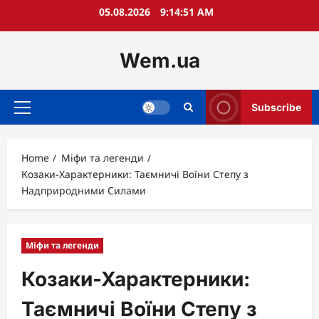
Skip
05.08.2026
9:14:52 AM
to
content
Wem.ua
Subscribe
Primary
Menu
Home
Міфи та легенди
Козаки-Характерники: Таємничі Воїни Степу з
Надприродними Силами
Міфи та легенди
Козаки-Характерники:
Таємничі Воїни Степу з