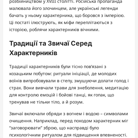
розбійництвом у XVIII столітті. Російська пропаганда
малювала його злочинцем, але українські легенди
бачать у ньому характерника, що боровся з імперією.
Ці постаті ілюструють, як міфи переплітаються з
історією, роблячи характерників вічними.
Традиції та Звичаї Серед
Характерників
Традиції характерників були тісно пов’язані з
козацьким побутом: ритуали ініціації, де молодих
воїнів випробовували в степу, змушуючи долати голод і
страх. Вони вивчали трави для знеболення, медитацію
для контролю емоцій і бойові танці, як гопак, що
тренував не тільки тіло, а й розум.
Звичаї включали обряди з вогнем і водою – символами
очищення. Наприклад, перед походом характерник міг
“заговорювати” зброю, що насправді було
психологічним ритуалом для підвищення впевненості.