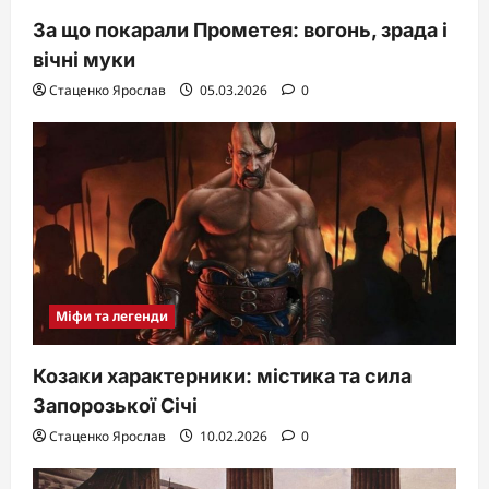
За що покарали Прометея: вогонь, зрада і
вічні муки
Стаценко Ярослав
05.03.2026
0
Міфи та легенди
Козаки характерники: містика та сила
Запорозької Січі
Стаценко Ярослав
10.02.2026
0