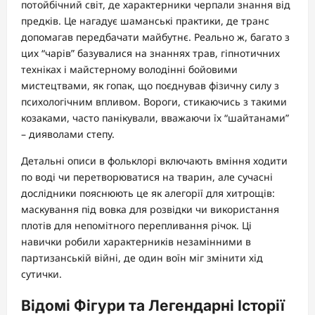
потойбічний світ, де характерники черпали знання від
предків. Це нагадує шаманські практики, де транс
допомагав передбачати майбутнє. Реально ж, багато з
цих “чарів” базувалися на знаннях трав, гіпнотичних
техніках і майстерному володінні бойовими
мистецтвами, як гопак, що поєднував фізичну силу з
психологічним впливом. Вороги, стикаючись з такими
козаками, часто панікували, вважаючи їх “шайтанами”
– дияволами степу.
Детальні описи в фольклорі включають вміння ходити
по воді чи перетворюватися на тварин, але сучасні
дослідники пояснюють це як алегорії для хитрощів:
маскування під вовка для розвідки чи використання
плотів для непомітного перепливання річок. Ці
навички робили характерників незамінними в
партизанській війні, де один воїн міг змінити хід
сутички.
Відомі Фігури та Легендарні Історії