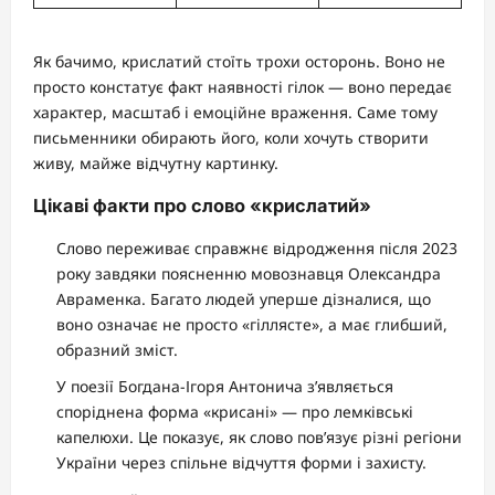
Як бачимо, крислатий стоїть трохи осторонь. Воно не
просто констатує факт наявності гілок — воно передає
характер, масштаб і емоційне враження. Саме тому
письменники обирають його, коли хочуть створити
живу, майже відчутну картинку.
Цікаві факти про слово «крислатий»
Слово переживає справжнє відродження після 2023
року завдяки поясненню мовознавця Олександра
Авраменка. Багато людей уперше дізналися, що
воно означає не просто «гіллясте», а має глибший,
образний зміст.
У поезії Богдана-Ігоря Антонича з’являється
споріднена форма «крисані» — про лемківські
капелюхи. Це показує, як слово пов’язує різні регіони
України через спільне відчуття форми і захисту.