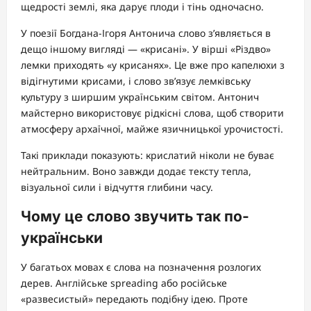
щедрості землі, яка дарує плоди і тінь одночасно.
У поезії Богдана-Ігоря Антонича слово з’являється в
дещо іншому вигляді — «крисані». У вірші «Різдво»
лемки приходять «у крисанях». Це вже про капелюхи з
відігнутими крисами, і слово зв’язує лемківську
культуру з ширшим українським світом. Антонич
майстерно використовує рідкісні слова, щоб створити
атмосферу архаїчної, майже язичницької урочистості.
Такі приклади показують: крислатий ніколи не буває
нейтральним. Воно завжди додає тексту тепла,
візуальної сили і відчуття глибини часу.
Чому це слово звучить так по-
українськи
У багатьох мовах є слова на позначення розлогих
дерев. Англійське spreading або російське
«развесистый» передають подібну ідею. Проте