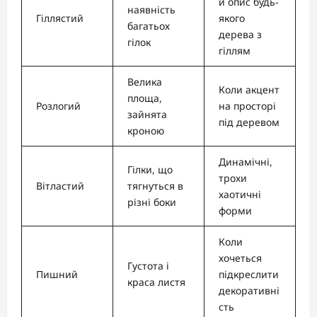
й опис будь-
наявність
Гіллястий
якого
багатьох
дерева з
гілок
гіллям
Велика
Коли акцент
площа,
Розлогий
на просторі
зайнята
під деревом
кроною
Динамічні,
Гілки, що
трохи
Вітластий
тягнуться в
хаотичні
різні боки
форми
Коли
хочеться
Густота і
Пишний
підкреслити
краса листя
декоративні
сть