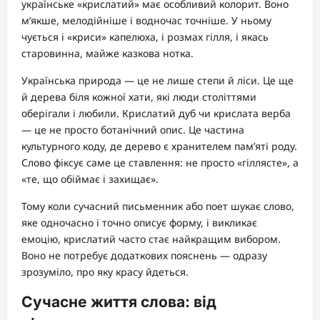
українське «крислатий» має особливий колорит. Воно
м’якше, мелодійніше і водночас точніше. У ньому
чується і «криси» капелюха, і розмах гілля, і якась
старовинна, майже казкова нотка.
Українська природа — це не лише степи й ліси. Це ще
й дерева біля кожної хати, які люди століттями
оберігали і любили. Крислатий дуб чи крислата верба
— це не просто ботанічний опис. Це частина
культурного коду, де дерево є хранителем пам’яті роду.
Слово фіксує саме це ставлення: не просто «гіллясте», а
«те, що обіймає і захищає».
Тому коли сучасний письменник або поет шукає слово,
яке одночасно і точно описує форму, і викликає
емоцію, крислатий часто стає найкращим вибором.
Воно не потребує додаткових пояснень — одразу
зрозуміло, про яку красу йдеться.
Сучасне життя слова: від