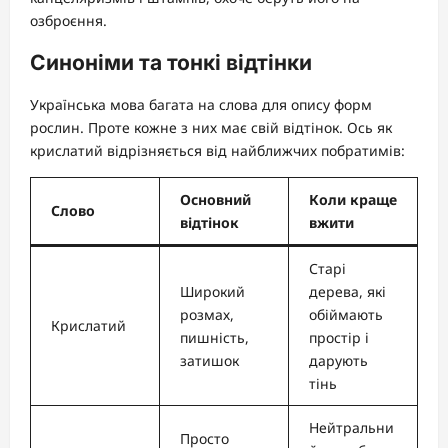
озброєння.
Синоніми та тонкі відтінки
Українська мова багата на слова для опису форм
рослин. Проте кожне з них має свій відтінок. Ось як
крислатий відрізняється від найближчих побратимів:
Основний
Коли краще
Слово
відтінок
вжити
Старі
Широкий
дерева, які
розмах,
обіймають
Крислатий
пишність,
простір і
затишок
дарують
тінь
Нейтральни
Просто