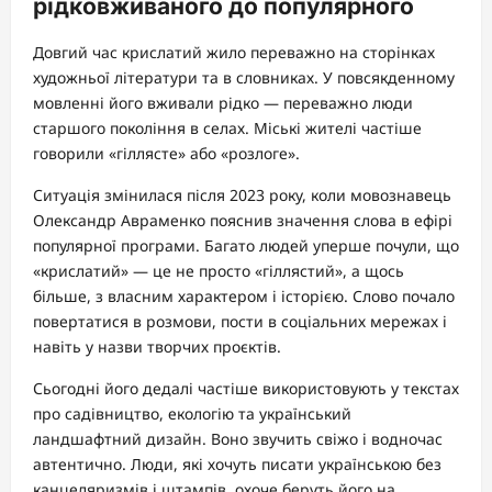
рідковживаного до популярного
Довгий час крислатий жило переважно на сторінках
художньої літератури та в словниках. У повсякденному
мовленні його вживали рідко — переважно люди
старшого покоління в селах. Міські жителі частіше
говорили «гіллясте» або «розлоге».
Ситуація змінилася після 2023 року, коли мовознавець
Олександр Авраменко пояснив значення слова в ефірі
популярної програми. Багато людей уперше почули, що
«крислатий» — це не просто «гіллястий», а щось
більше, з власним характером і історією. Слово почало
повертатися в розмови, пости в соціальних мережах і
навіть у назви творчих проєктів.
Сьогодні його дедалі частіше використовують у текстах
про садівництво, екологію та український
ландшафтний дизайн. Воно звучить свіжо і водночас
автентично. Люди, які хочуть писати українською без
канцеляризмів і штампів, охоче беруть його на