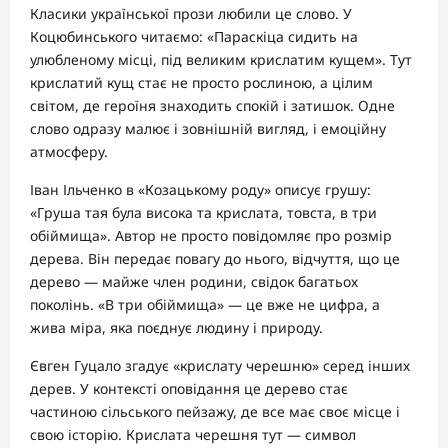
Класики української прози любили це слово. У
Коцюбинського читаємо: «Параскіца сидить на
улюбленому місці, під великим крислатим кущем». Тут
крислатий кущ стає не просто рослиною, а цілим
світом, де героїня знаходить спокій і затишок. Одне
слово одразу малює і зовнішній вигляд, і емоційну
атмосферу.
Іван Ільченко в «Козацькому роду» описує грушу:
«Груша тая була висока та крислата, товста, в три
обіймища». Автор не просто повідомляє про розмір
дерева. Він передає повагу до нього, відчуття, що це
дерево — майже член родини, свідок багатьох
поколінь. «В три обіймища» — це вже не цифра, а
жива міра, яка поєднує людину і природу.
Євген Гуцало згадує «крислату черешню» серед інших
дерев. У контексті оповідання це дерево стає
частиною сільського пейзажу, де все має своє місце і
свою історію. Крислата черешня тут — символ