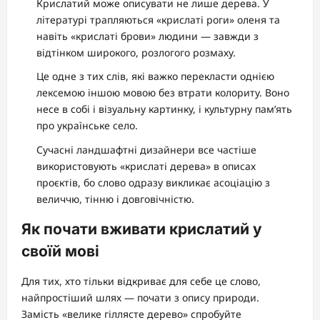
Крислатий може описувати не лише дерева. У
літературі трапляються «крислаті роги» оленя та
навіть «крислаті брови» людини — завжди з
відтінком широкого, розлогого розмаху.
Це одне з тих слів, які важко перекласти однією
лексемою іншою мовою без втрати колориту. Воно
несе в собі і візуальну картинку, і культурну пам’ять
про українське село.
Сучасні ландшафтні дизайнери все частіше
використовують «крислаті дерева» в описах
проєктів, бо слово одразу викликає асоціацію з
величчю, тінню і довговічністю.
Як почати вживати крислатий у
своїй мові
Для тих, хто тільки відкриває для себе це слово,
найпростіший шлях — почати з опису природи.
Замість «велике гіллясте дерево» спробуйте