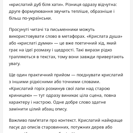
«крислатий дуб біля хати». Різниця одразу відчутна:
друге формулювання звучить тепліше, образніше і
більш по-українськи.
Просунуті читачі та письменники можуть
використовувати слово в метафорах. «Крислата душа»
або «крислаті думки» — це вже поетичний хід, який
грає на ідеї розмаху і щедрості. Такі вирази рідко
трапляються в текстах, тому вони завжди привертають
увагу.
Ще один практичний прийом — поєднувати крислатий
з іншими рідкісними або точними словами.
«Крислатий горіх розкинув свої лапи над старою
криницею» — тут одразу виникає ціла сцена, повна
характеру і настрою. Одне добре слово здатне
замінити цілий абзац опису.
Важливо пам’ятати про контекст. Крислатий найкраще
пасує до описів старовинних, потужних дерев або