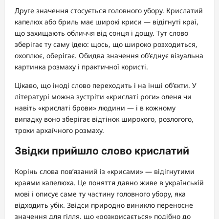
Друге значення стосується головного убору. Крислатий
капелюх або бриль має широкі криси — відігнуті краї,
що захищають обличчя від сонця і дощу. Тут слово
зберігає ту саму ідею: щось, що широко розходиться,
охоплює, оберігає. Обидва значення об’єднує візуальна
картинка розмаху і практичної користі.
Цікаво, що іноді слово переходить і на інші об’єкти. У
літературі можна зустріти «крислаті роги» оленя чи
навіть «крислаті брови» людини — і в кожному
випадку воно зберігає відтінок широкого, розлогого,
трохи архаїчного розмаху.
Звідки прийшло слово крислатий
Корінь слова пов’язаний із «крисами» — відігнутими
краями капелюха. Це поняття давно живе в українській
мові і описує саме ту частину головного убору, яка
відходить убік. Звідси природно виникло переносне
значення для гілля, що «розкрисається» подібно до