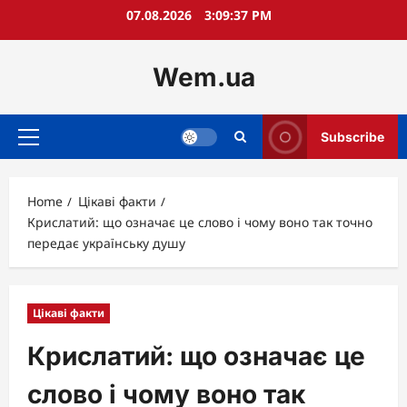
Skip
07.08.2026
3:09:38 PM
to
content
Wem.ua
Subscribe
Primary
Menu
Home
Цікаві факти
Крислатий: що означає це слово і чому воно так точно
передає українську душу
Цікаві факти
Крислатий: що означає це
слово і чому воно так