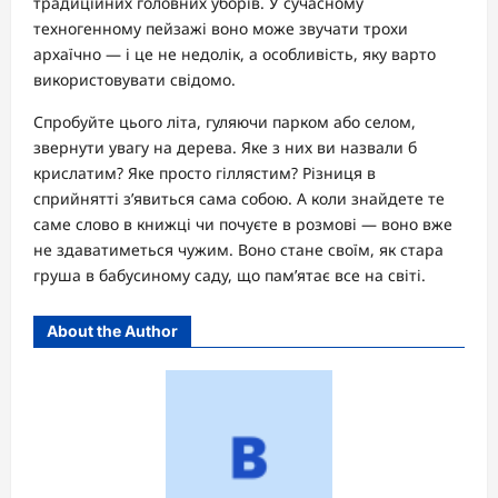
традиційних головних уборів. У сучасному
техногенному пейзажі воно може звучати трохи
архаїчно — і це не недолік, а особливість, яку варто
використовувати свідомо.
Спробуйте цього літа, гуляючи парком або селом,
звернути увагу на дерева. Яке з них ви назвали б
крислатим? Яке просто гіллястим? Різниця в
сприйнятті з’явиться сама собою. А коли знайдете те
саме слово в книжці чи почуєте в розмові — воно вже
не здаватиметься чужим. Воно стане своїм, як стара
груша в бабусиному саду, що пам’ятає все на світі.
About the Author