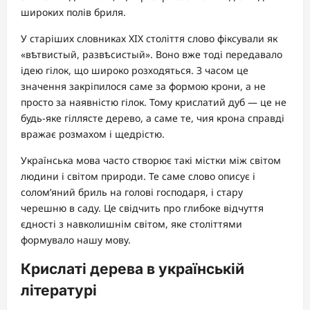
широких полів бриля.
У старіших словниках XIX століття слово фіксували як
«вѣтвистый, развѣсистый». Воно вже тоді передавало
ідею гілок, що широко розходяться. З часом це
значення закріпилося саме за формою крони, а не
просто за наявністю гілок. Тому крислатий дуб — це не
будь-яке гіллясте дерево, а саме те, чия крона справді
вражає розмахом і щедрістю.
Українська мова часто створює такі містки між світом
людини і світом природи. Те саме слово описує і
солом’яний бриль на голові господаря, і стару
черешню в саду. Це свідчить про глибоке відчуття
єдності з навколишнім світом, яке століттями
формувало нашу мову.
Крислаті дерева в українській
літературі