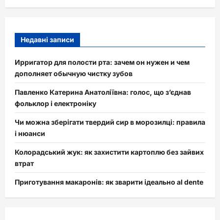
Недавні записи
Ирригатор для полости рта: зачем он нужен и чем
дополняет обычную чистку зубов
Павленко Катерина Анатоліївна: голос, що з’єднав
фольклор і електроніку
Чи можна зберігати твердий сир в морозилці: правила
і нюанси
Колорадський жук: як захистити картоплю без зайвих
втрат
Приготування макаронів: як зварити ідеально al dente