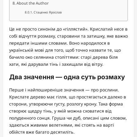
About the Author
Стаценко Ярослав
Це не просто синонім до «гіллястий». Крислатий несе в
собі відчуття розмаху, старовини та затишку, яке важко
передати іншими словами. Воно народилося в
українській мові для того, щоб точно назвати те, що
бачило око селянина століттями: старі дерева біля
хати, які дарували тінь і захищали від вітру.
Два значення — одна суть розмаху
Перше і найпоширеніше значення — про рослини.
Крислате дерево має гілля, що простягається далеко в
сторони, утворюючи густу, розлогу крону. Така форма
створює щедру тінь, у якій можна сховатися від
полуденного сонця. Груша чи дуб, описані цим словом,
здаються живими велетнями, які стоять на варті
обійстя вже багато десятиліть.