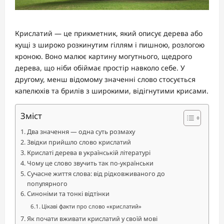
Крислатий — це прикметник, який описує дерева або
кущі з широко розкинутим гіллям і пишною, розлогою
кроною. Воно малює картину могутнього, щедрого
дерева, що ніби обіймає простір навколо себе. У
другому, менш відомому значенні слово стосується
капелюхів та брилів з широкими, відігнутими крисами.
Зміст
Два значення — одна суть розмаху
Звідки прийшло слово крислатий
Крислаті дерева в українській літературі
Чому це слово звучить так по-українськи
Сучасне життя слова: від рідковживаного до
популярного
Синоніми та тонкі відтінки
Цікаві факти про слово «крислатий»
Як почати вживати крислатий у своїй мові