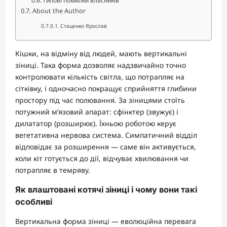
Типові помилки власників
About the Author
Стаценко Ярослав
Кішки, на відміну від людей, мають вертикальні
зіниці. Така форма дозволяє надзвичайно точно
контролювати кількість світла, що потрапляє на
сітківку, і одночасно покращує сприйняття глибини
простору під час полювання. За зіницями стоїть
потужний м’язовий апарат: сфінктер (звужує) і
дилататор (розширює). Їхньою роботою керує
вегетативна нервова система. Симпатичний відділ
відповідає за розширення — саме він активується,
коли кіт готується до дії, відчуває хвилювання чи
потрапляє в темряву.
Як влаштовані котячі зіниці і чому вони такі
особливі
Вертикальна форма зіниці — еволюційна перевага