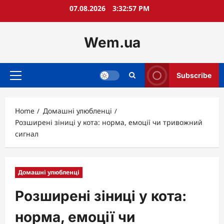
Skip
07.08.2026
3:32:58 PM
to
content
Wem.ua
Subscribe
Primary
Menu
Home
Домашні улюбленці
Розширені зіниці у кота: норма, емоції чи тривожний
сигнал
Домашні улюбленці
Розширені зіниці у кота:
норма, емоції чи