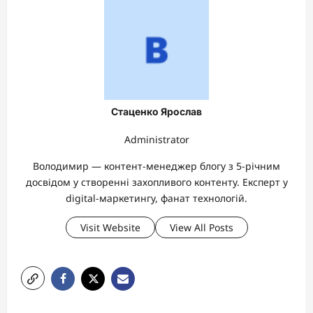
Стаценко Ярослав
Administrator
Володимир — контент-менеджер блогу з 5-річним
досвідом у створенні захопливого контенту. Експерт у
digital-маркетингу, фанат технологій.
Visit Website
View All Posts
P