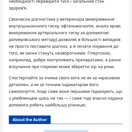
необхідності перевірити тиск і загальний стан
здоров’я.
Своєчасна діагностика у ветеринара (вимірювання
внутрішньоочного тиску, офтальмоскопія, аналіз крові,
вимірювання артеріального тиску за допомогою
доплерівського методу) дозволяє в більшості випадків
не просто поставити діагноз, а й почати лікування до
того, як зміни стануть незворотними. Гіпертонію,
наприклад, добре контролюють препаратами, а раннє
втручання при глаукомі може зберегти зір на роки.
Спостерігайте за очима свого кота не як за «красивою
деталлю», а як за точним індикатором його
самопочуття. Іноді саме вони першими підказують, що
з улюбленцем щось не так — і саме тоді вчасно надана
допомога робить найбільшу різницю.
About the Author