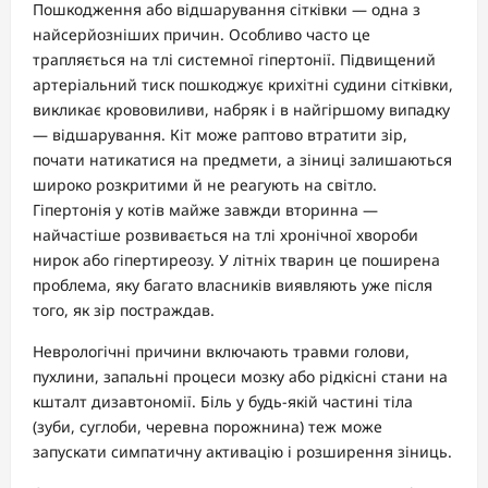
Пошкодження або відшарування сітківки — одна з
найсерйозніших причин. Особливо часто це
трапляється на тлі системної гіпертонії. Підвищений
артеріальний тиск пошкоджує крихітні судини сітківки,
викликає крововиливи, набряк і в найгіршому випадку
— відшарування. Кіт може раптово втратити зір,
почати натикатися на предмети, а зіниці залишаються
широко розкритими й не реагують на світло.
Гіпертонія у котів майже завжди вторинна —
найчастіше розвивається на тлі хронічної хвороби
нирок або гіпертиреозу. У літніх тварин це поширена
проблема, яку багато власників виявляють уже після
того, як зір постраждав.
Неврологічні причини включають травми голови,
пухлини, запальні процеси мозку або рідкісні стани на
кшталт дизавтономії. Біль у будь-якій частині тіла
(зуби, суглоби, черевна порожнина) теж може
запускати симпатичну активацію і розширення зіниць.