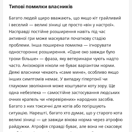
Типові помилки власників
Багато людей щиро вважають, що якщо кіт грайливий
і веселий — великі зіниці це просто «він у настрої».
Насправді постійне розширення навіть під час
активної гри може маскувати початкову стадію
проблеми. Інша поширена помилка — ігнорувати
одностороннє розширення. «Одне око завжди було
трохи більше» — фраза, яку ветеринари чують надто
часто. Анізокорія ніколи не буває варіантом норми.
Деякі власники чекають «саме мине», особливо якщо
інших симптомів немає. У випадку гіпертонії чи
глаукоми зволікання може коштувати коту зору. Ще
одна небезпека — самостійне застосування людських
очних крапель чи «перевірених» народних засобів.
Багато з них токсичні для котів або погіршують
ситуацію. Нарешті, багато хто думає, що у старого кота
великі зіниці — це завжди вікова норма через атрофію
райдужки. Атрофія справді буває, але вона не скасовує