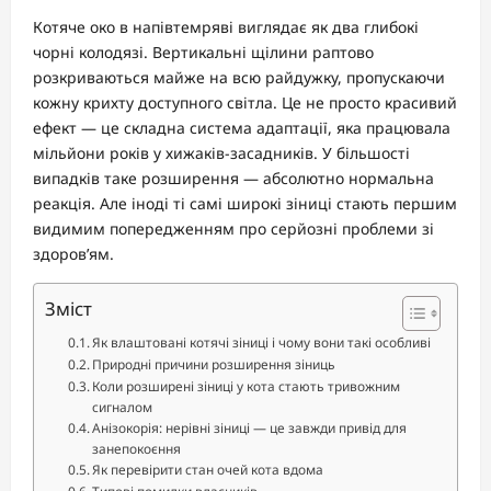
Котяче око в напівтемряві виглядає як два глибокі
чорні колодязі. Вертикальні щілини раптово
розкриваються майже на всю райдужку, пропускаючи
кожну крихту доступного світла. Це не просто красивий
ефект — це складна система адаптації, яка працювала
мільйони років у хижаків-засадників. У більшості
випадків таке розширення — абсолютно нормальна
реакція. Але іноді ті самі широкі зіниці стають першим
видимим попередженням про серйозні проблеми зі
здоров’ям.
Зміст
Як влаштовані котячі зіниці і чому вони такі особливі
Природні причини розширення зіниць
Коли розширені зіниці у кота стають тривожним
сигналом
Анізокорія: нерівні зіниці — це завжди привід для
занепокоєння
Як перевірити стан очей кота вдома