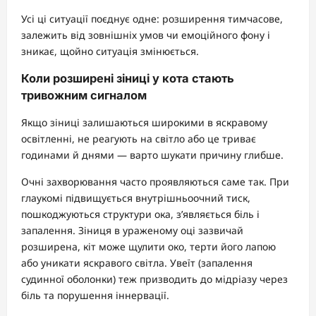
Усі ці ситуації поєднує одне: розширення тимчасове,
залежить від зовнішніх умов чи емоційного фону і
зникає, щойно ситуація змінюється.
Коли розширені зіниці у кота стають
тривожним сигналом
Якщо зіниці залишаються широкими в яскравому
освітленні, не реагують на світло або це триває
годинами й днями — варто шукати причину глибше.
Очні захворювання часто проявляються саме так. При
глаукомі підвищується внутрішньоочний тиск,
пошкоджуються структури ока, з’являється біль і
запалення. Зіниця в ураженому оці зазвичай
розширена, кіт може щулити око, терти його лапою
або уникати яскравого світла. Увеїт (запалення
судинної оболонки) теж призводить до мідріазу через
біль та порушення іннервації.