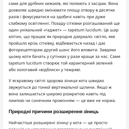
саме для дрібних хижаків, які полюють з засідки. Вона
дозволяє швидко змінювати площу отвору в десятки
разів і фокусуватися на здобичі навіть при дуже
слабкому освітленні. Позаду сітківки розташований ще
один унікальний «гаджет» — tapetum lucidum. Це шар
клітин, що працює як природне дзеркало: світло, яке
пройшло крізь сітківку, відбивається назад і дає
фоторецепторам другий шанс його вловити. Завдяки
цьому коти бачать у сутінках у рази краще за нас. Саме
tapetum lucidum створює той характерний зелений
або золотавий «відблиск» у темряві.
У яскравому світлі здорова зіниця кота швидко
звужується до тонкої вертикальної щілини. Якщо ж
вона залишається широко розкритою навіть під
лампою чи сонячним промінням — це вже не норма.
Природні причини розширення зіниць
Найчастіше розширені зіниці у кота — це просто