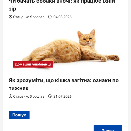
Чи бачать собаки вночі: як працює їхній
зір
Стаценко Ярослав
04.08.2026
Домашні улюбленці
Як зрозуміти, що кішка вагітна: ознаки по
тижнях
Стаценко Ярослав
31.07.2026
Пошук
Пошук