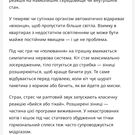
реакція на навколишнє середовище чи внутрішній
стан.
У темряві чи сутінках організм автоматично відкриває
«віконця», щоб пропустити більше світла. Взимку в
квартирах з недостатнім освітленням це може бути
майже постійним явищем — і це не проблема.
Під час гри чи «полювання» на іграшку вмикається
симпатична нервова система. Кіт стає максимально
зосередженим, тіло готується до стрибка — зіниці
розширюються, щоб краще бачити рух. Те саме
відбувається перед годівлею, коли кіт чує шурхіт
пакетика з кормом або бачить, як ви йдете до миски.
Страх, стрес чи раптовий звук запускають класичну
реакцію «бийся або тікай». Розширені зіниці —
частина цієї програми виживання. У некастрованих
котів і кішок під час статевого збудження чи тічки
гормональний сплеск теж часто супроводжується
мідріазом.