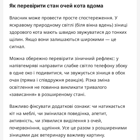
Як перевірити стан очей кота вдома
Власник може провести просте спостереження. У
яскравому природному світлі (біля вікна вдень) зіниці
здорового кота мають швидко звужуватися до тонких
щілин. Якщо вони залишаються широкими — це
сигнал.
Можна обережно перевірити зіничний рефлекс: у
напівтемряві направити слабке світло телефону збоку
в одне око і подивитися, чи звужується зіниця в обох
очах (пряма і співдружня реакція). Різка зміна
освітлення не повинна викликати тривалого
«зависання» в розширеному стані.
Важливо фіксувати додаткові ознаки: чи натикається
кіт на меблі, чи змінилася поведінка, апетит,
активність, чи з’явилися виділення з очей,
почервоніння, щуління. Усе це разом з розширеними
зіницями дає ветеринару важливу картину.