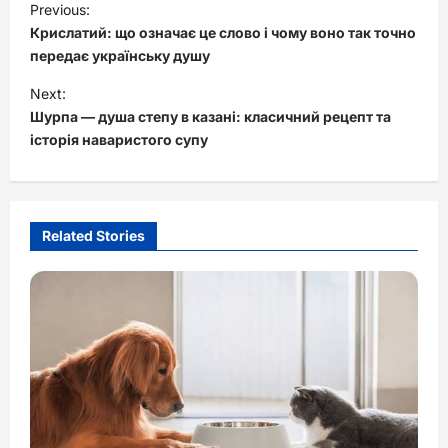
Previous:
o
Крислатий: що означає це слово і чому воно так точно
s
передає українську душу
t
Next:
Шурпа — душа степу в казані: класичний рецепт та
n
історія наваристого супу
a
v
i
Related Stories
g
a
t
i
o
n