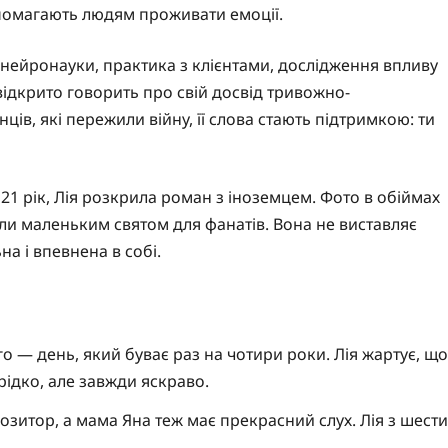
опомагають людям проживати емоції.
 з нейронауки, практика з клієнтами, дослідження впливу
 відкрито говорить про свій досвід тривожно-
ів, які пережили війну, її слова стають підтримкою: ти
 21 рік, Лія розкрила роман з іноземцем. Фото в обіймах
али маленьким святом для фанатів. Вона не виставляє
на і впевнена в собі.
о — день, який буває раз на чотири роки. Лія жартує, що
рідко, але завжди яскраво.
зитор, а мама Яна теж має прекрасний слух. Лія з шести