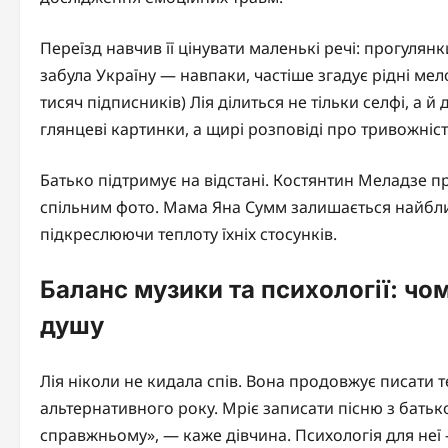
Переїзд навчив її цінувати маленькі речі: прогулян
забула Україну — навпаки, частіше згадує рідні мело
тисяч підписників) Лія ділиться не тільки селфі, а 
глянцеві картинки, а щирі розповіді про тривожність
Батько підтримує на відстані. Костянтин Меладзе пр
спільним фото. Мама Яна Сумм залишається найбли
підкреслюючи теплоту їхніх стосунків.
Баланс музики та психології: чо
душу
Лія ніколи не кидала спів. Вона продовжує писати т
альтернативного року. Мріє записати пісню з батько
справжньому», — каже дівчина. Психологія для неї 