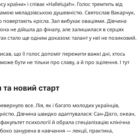
у країни» і співає «Hallelujah». Голос тремтить від
самою меладзівською душевністю. Святослав Вакарчук,
 повертають крісла. Зал вибухає оваціями. Дівчина
Вона не дійшла до фіналу, але залишилася в серцях
тах стало ще одним доказом: талант у неї не позиковий.
исав, що її голос допоміг пережити важкі дні, хтось
оже бути не тільки про славу, а й про зцілення. І тут
 та новий старт
ернуло все. Лія, як і багато молодих українців,
дністю. Дівчина швидко адаптувалася: Сан-Дієго, океан,
факультет психології й обрала спеціалізацію клінічна
либоко занурена в навчання — лекції, практика,