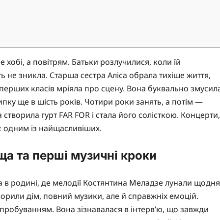
е хобі, а повітрям. Батьки розлучилися, коли їй
ь не зникла. Старша сестра Аліса обрала тихіше життя,
 перших класів мріяла про сцену. Вона буквально змусил
пку ще в шість років. Чотири роки занять, а потім —
а створила гурт FAR FOR і стала його солісткою. Концерти,
є одним із найщасливіших.
ища та перші музичні кроки
а в родині, де мелодії Костянтина Меладзе лунали щодня
ворили дім, повний музики, але й справжніх емоцій.
ипробуванням. Вона зізнавалася в інтерв’ю, що завжди