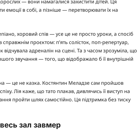
 дорослих — вони намагалися захистити дітей. Ця
и емоції в собі, а пізніше — перетворювати їх на
піано, хоровий спів — усе це не просто уроки, а спосіб
в справжнім проєктом: п’ять солісток, поп-репертуар,
 як відчувала адреналін на сцені. Та з часом зрозуміла, що
ршого звучання — того, що відображало б її внутрішній
ена — це не казка. Костянтин Меладзе сам пройшов
спіху. Лія каже, що тато плакав, дивлячись її виступ на
жання пройти шлях самостійно. Ця підтримка без тиску
 весь зал завмер