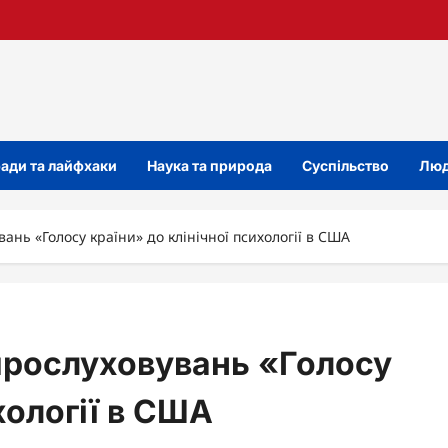
ади та лайфхаки
Наука та природа
Суспільство
Люд
вань «Голосу країни» до клінічної психології в США
 прослуховувань «Голосу
хології в США