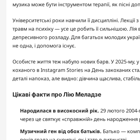
музика може бути інструментом терапії, як пісні д
Університетські роки навчили її дисципліні. Лекції
травм на психіку — усе це робить її сильнішою. Лія
депресивного розладу. Для багатьох молодих українц
не одна, і допомога існує.
Особисте життя теж набуло нових барв. У 2025-му, у
коханого в Instagram Stories на День закоханих ст
деталі напоказ, але видно: дівчина щаслива, стабіль
Цікаві факти про Лію Меладзе
Народилася в високосний рік.
29 лютого 2004-г
через це святкує «справжній» день народження 
Музичний ген від обох батьків.
Батько — компо
років грала на скрипці, як і тато в дитинстві.