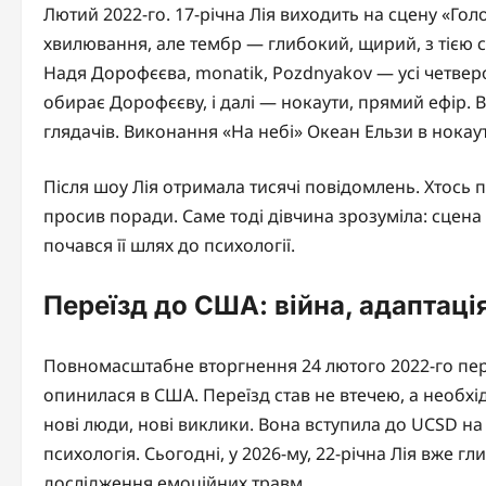
Лютий 2022-го. 17-річна Лія виходить на сцену «Голос
хвилювання, але тембр — глибокий, щирий, з тією 
Надя Дорофєєва, monatik, Pozdnyakov — усі четверо
обирає Дорофєєву, і далі — нокаути, прямий ефір. 
глядачів. Виконання «На небі» Океан Ельзи в нокау
Після шоу Лія отримала тисячі повідомлень. Хтось п
просив поради. Саме тоді дівчина зрозуміла: сцена м
почався її шлях до психології.
Переїзд до США: війна, адаптація
Повномасштабне вторгнення 24 лютого 2022-го перев
опинилася в США. Переїзд став не втечею, а необхі
нові люди, нові виклики. Вона вступила до UCSD на 
психологія. Сьогодні, у 2026-му, 22-річна Лія вже г
дослідження емоційних травм.