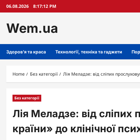
Skip
06.08.2026
8:17:13 PM
to
content
Wem.ua
Здоров’я та краса
Технології, техніка та гаджети
Пор
Home
Без категорії
Лія Меладзе: від сліпих прослухову
Без категорії
Лія Меладзе: від сліпих
країни» до клінічної пси