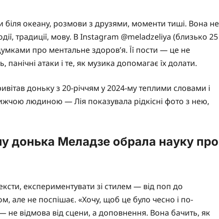
ки біля океану, розмови з друзями, моменти тиші. Вона не
дії, традиції, мову. В Instagram @meladzeliya (близько 25
й думками про ментальне здоров’я. Її пости — це не
, панічні атаки і те, як музика допомагає їх долати.
ивітав доньку з 20-річчям у 2024-му теплими словами і
жчою людиною — Лія показувала рідкісні фото з нею,
му донька Меладзе обрала науку про
ексти, експериментувати зі стилем — від поп до
м, але не поспішає. «Хочу, щоб це було чесно і по-
— не відмова від сцени, а доповнення. Вона бачить, як