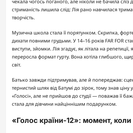
чекала чогось поганого, але ніколи не бачила сліз
стриманість лишила слід: Лія рано навчилася тримат
творчість.
Музична школа стала її порятунком. Скрипка, форте
дихати повними грудьми. У 14–16 років FAR FOR ста
виступи, зйомки. Лія згадує, як літала на репетиції,
переросла формат гурту. Вона хотіла глибшого, щи
світ.
Батько завжди підтримував, але й попереджав: сц
тернистий шлях від Батумі до зірок, тому знав ціну у
«Голосі», але не прийшов до студії — поважав її ба
стала для дівчини найціннішим подарунком.
«Голос країни-12»: момент, коли