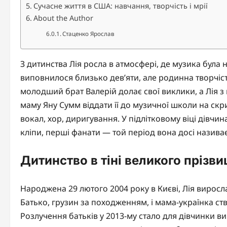
Сучасне життя в США: навчання, творчість і мрії
About the Author
Стаценко Ярослав
З дитинства Лія росла в атмосфері, де музика була н
виповнилося близько дев’яти, але родинна творчіст
молодший брат Валерій долає свої виклики, а Лія з
маму Яну Сумм віддати її до музичної школи на скри
вокал, хор, диригування. У підлітковому віці дівчин
кліпи, перші фанати — той період вона досі назива
Дитинство в тіні великого прізв
Народжена 29 лютого 2004 року в Києві, Лія виросл
Батько, грузин за походженням, і мама-українка ст
Розлучення батьків у 2013-му стало для дівчинки в