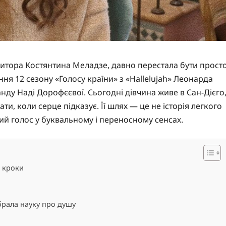
зитора Костянтина Меладзе, давно перестала бути прост
ня 12 сезону «Голосу країни» з «Hallelujah» Леонарда
анду Наді Дорофєєвої. Сьогодні дівчина живе в Сан-Дієго
ти, коли серце підказує. Її шлях — це не історія легкого
ий голос у буквальному і переносному сенсах.
і кроки
брала науку про душу