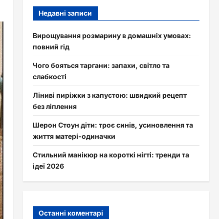
Недавні записи
Вирощування розмарину в домашніх умовах:
повний гід
Чого бояться таргани: запахи, світло та
слабкості
Ліниві пиріжки з капустою: швидкий рецепт
без ліплення
Шерон Стоун діти: троє синів, усиновлення та
життя матері-одиначки
Стильний манікюр на короткі нігті: тренди та
ідеї 2026
Останні коментарі