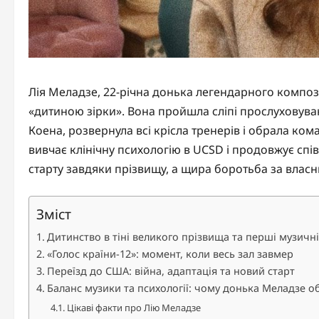
Лія Меладзе, 22-річна донька легендарного компо
«дитиною зірки». Вона пройшла сліпі прослуховуван
Коена, розвернула всі крісла тренерів і обрала ком
вивчає клінічну психологію в UCSD і продовжує співа
старту завдяки прізвищу, а щира боротьба за власн
Зміст
Дитинство в тіні великого прізвища та перші музичн
«Голос країни-12»: момент, коли весь зал завмер
Переїзд до США: війна, адаптація та новий старт
Баланс музики та психології: чому донька Меладзе о
Цікаві факти про Лію Меладзе