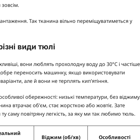
 зовсім.
вантаження. Так тканина вільно переміщуватиметься у
різні види тюлі
ливіші, вони люблять прохолодну воду до 30°C і частіше
і добре переносить машинку, якщо використовувати
варіанти, але й вони не терплять кип’ятіння.
особливої обережності: низькі температури, без віджиму
ина втрачає об’єм, стає жорсткою або жовтіє. Зате
 ту саму повітряну легкість, за яку ми так любимо тюль.
еальний
Віджим (об/хв)
Особливості