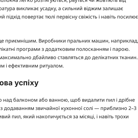
ература викликає усадку, а сильний віджим залишає
 підхід повертає тюлі первісну свіжість і навіть посилює
с ще приємнішим. Виробники пральних машин, наприклад
лікатні програми з додатковим полосканням і парою.
максимально дбайливо ставляться до делікатних тканин.
им і ефективним ритуалом.
ова успіху
го над балконом або ванною, щоб видалити пил і дрібне
ді з додаванням звичайної кухонної солі — приблизно 2–3
ливий пил, який накопичується за місяці, і навіть трохи