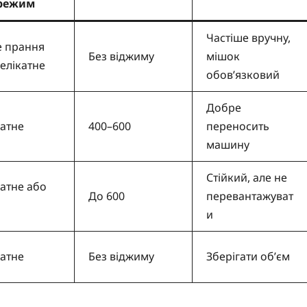
режим
Частіше вручну,
е прання
Без віджиму
мішок
елікатне
обов’язковий
Добре
катне
400–600
переносить
машину
Стійкий, але не
атне або
До 600
перевантажуват
и
катне
Без віджиму
Зберігати об’єм