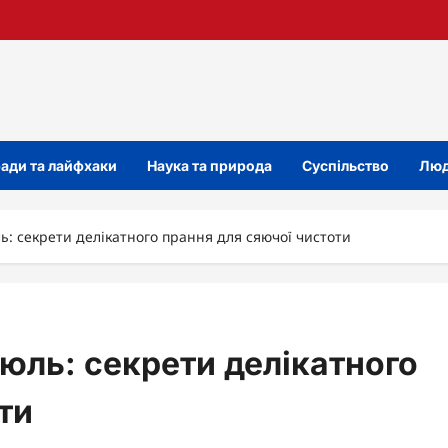
ади та лайфхаки
Наука та природа
Суспільство
Люд
ь: секрети делікатного прання для сяючої чистоти
юль: секрети делікатного
ти