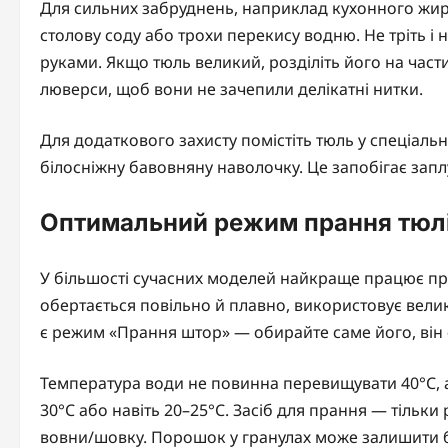
Для сильних забруднень, наприклад кухонного жир
столову соду або трохи перекису водню. Не тріть 
руками. Якщо тюль великий, розділіть його на част
люверси, щоб вони не зачепили делікатні нитки.
Для додаткового захисту помістіть тюль у спеціаль
білосніжну бавовняну наволочку. Це запобігає за
Оптимальний режим прання тюлі
У більшості сучасних моделей найкраще працює пр
обертається повільно й плавно, використовує велик
є режим «Прання штор» — обирайте саме його, він 
Температура води не повинна перевищувати 40°C, 
30°C або навіть 20–25°C. Засіб для прання — тільки
вовни/шовку. Порошок у гранулах може залишити бі