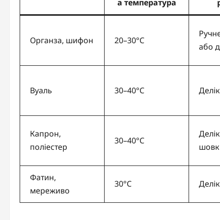
а температура
Ручн
Органза, шифон
20–30°C
або д
Вуаль
30–40°C
Делі
Капрон,
Делік
30–40°C
поліестер
шовк
Фатин,
30°C
Делі
мереживо