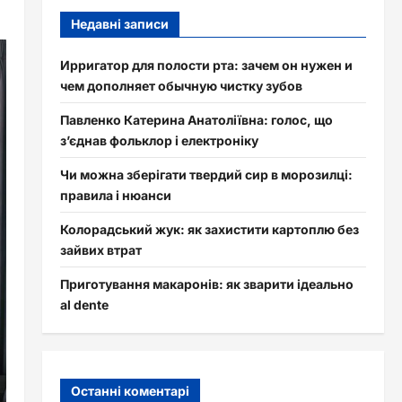
Недавні записи
Ирригатор для полости рта: зачем он нужен и
чем дополняет обычную чистку зубов
Павленко Катерина Анатоліївна: голос, що
з’єднав фольклор і електроніку
Чи можна зберігати твердий сир в морозилці:
правила і нюанси
Колорадський жук: як захистити картоплю без
зайвих втрат
Приготування макаронів: як зварити ідеально
al dente
Останні коментарі