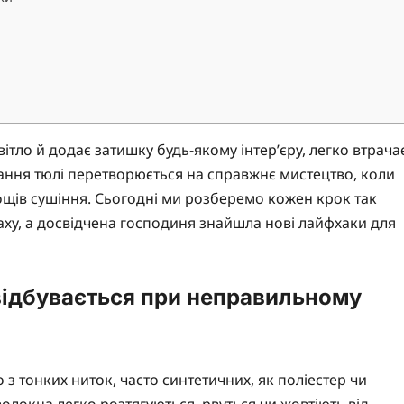
ітло й додає затишку будь-якому інтер’єру, легко втрача
рання тюлі перетворюється на справжнє мистецтво, коли
рощів сушіння. Сьогодні ми розберемо кожен крок так
аху, а досвідчена господиня знайшла нові лайфхаки для
відбувається при неправильному
 тонких ниток, часто синтетичних, як поліестер чи
олокна легко розтягуються, рвуться чи жовтіють від