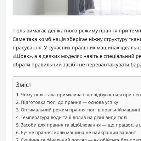
Тюль вимагає делікатного режиму прання при темпе
Саме така комбінація зберігає ніжну структуру тка
прасування. У сучасних пральних машинах ідеально
«Шовк», а в деяких моделях навіть є спеціальний р
обрати правильний засіб і не перевантажувати бар
Зміст
Чому тюль така примхлива і що відбувається при не
Підготовка тюлі до прання — основа успіху
Оптимальний режим прання тюлі в пральній машині
Температура води та її вплив на різні види тюлі
Засоби для прання та відбілювання — що працює, а
Ручне прання: коли машина не найкращий варіант
Сушіння та фінальний догляд — як обійтися без прас