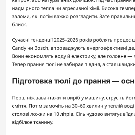
надмірного тепла чи агресивної хімії. Висока темп
заломи, які потім важко розгладити. Зате правильний
блиск.
Сучасні тенденції 2025–2026 років роблять проце
Candy чи Bosch, впроваджують енергоефективні де
Вони економлять воду й електрику, але головне — 
Тепер прання тюлі не забирає півдня, а стає швидк
Підготовка тюлі до прання — осн
Перш ніж завантажити виріб у машину, струсіть йо
сміття. Потім замочіть на 30–60 хвилин у теплій во
столові ложки на 10 літрів. Сіль чудово витягує в’їд
відбілює тканину.