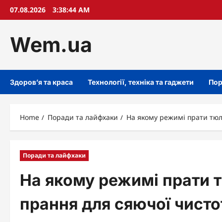
Skip
07.08.2026
3:38:45 AM
to
content
Wem.ua
Здоров’я та краса
Технології, техніка та гаджети
Пор
Home
Поради та лайфхаки
На якому режимі прати тюл
Поради та лайфхаки
На якому режимі прати т
прання для сяючої чисто