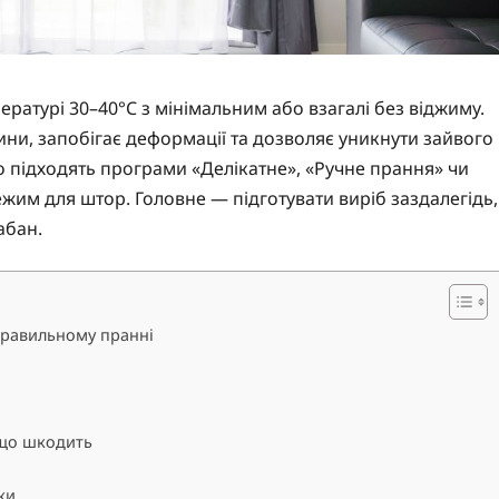
ратурі 30–40°C з мінімальним або взагалі без віджиму.
нини, запобігає деформації та дозволяє уникнути зайвого
 підходять програми «Делікатне», «Ручне прання» чи
ежим для штор. Головне — підготувати виріб заздалегідь,
абан.
правильному пранні
 що шкодить
ки