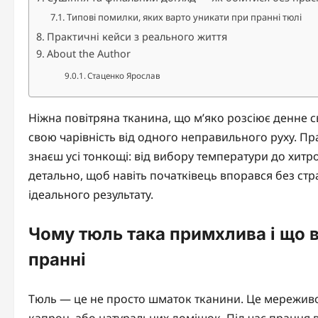
Типові помилки, яких варто уникати при пранні тюлі
Практичні кейси з реального життя
About the Author
Стаценко Ярослав
Ніжна повітряна тканина, що м’яко розсіює денне св
свою чарівність від одного неправильного руху. П
знаєш усі тонкощі: від вибору температури до хит
детально, щоб навіть початківець впорався без стр
ідеального результату.
Чому тюль така примхлива і що 
пранні
Тюль — це не просто шматок тканини. Це мереживо з
капрон, або натуральних домішок. Під час прання в