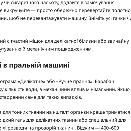
у чи сигаретного нальоту, додайте в замочування
і не викручуйте — просто обережно перевертайте полотно
ини, щоб не перевантажувати машину. Зніміть усі гачки ч
ний сітчастий мішок для делікатної білизни або звичайну
плутуванню й механічним пошкодженням.
 в пральній машині
ограма «Делікатне» або «Ручне прання». Барабан
у кількість води, а механічний вплив мінімальний. Якщо
створений саме для таких випадків.
а для тонких тканин на кшталт органзи краще триматися
 рідкий гель для делікатних тканин або спеціальний для
лі розводи на прозорій тканині. Віджим — 400–600