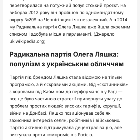
перетворилася на потужний популістський проєкт. На
виборах 2012 року він пройшов по одномандатному
округу №208 на Чернігівщині як незалежний. А в 2014-
му Радикальна партія Олега Ляшка вже йшла окремим
списком і здобула місця в парламенті. (Джерело:
uk.wikipedia.org)
Радикальна партія Олега Ляшка:
популізм з українським обличчям
Партія під брендом Ляшка стала відомою не тільки
програмою, а й яскравими акціями. Від «скотинників»
з коровами під Кабміном до перформансів у Раді —
все це було частиною стратегії привернути увагу до
проблем простих людей: високих тарифів, корупції,
війни на Донбасі. Ляшко позиціонував себе як
захисника інтересів селян, робітників і військових.
Партія активно підтримувала децентралізацію, але
виступала проти компромісів з Росією.