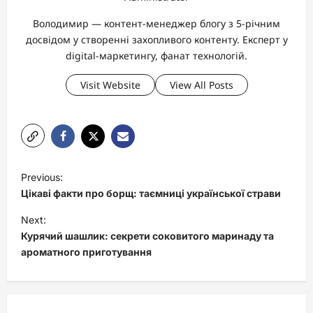
Володимир — контент-менеджер блогу з 5-річним
досвідом у створенні захопливого контенту. Експерт у
digital-маркетингу, фанат технологій.
Visit Website
View All Posts
P
Previous:
o
Цікаві факти про борщ: таємниці української страви
s
Next:
t
Курячий шашлик: секрети соковитого маринаду та
ароматного приготування
n
a
v