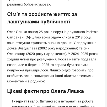
реальних бойових умовах.
Сім’я та особисте життя: за
лаштунками публічності
Олег Ляшко понад 25 років поруч із дружиною Росітою
Сайранен. Офіційно вони одружилися в 2018 році,
хоча стосунки тривають значно довше. У подружжя є
дочка Владислава (2002 року народження) та син
Олександр (2020 року народження). У 2024–2025 роках
ходили чутки про розлучення, Росіта навіть подавала
позов, але в березні 2025-го справа була закрита —
подружжя примирилося. Ляшко рідко говорить про
особисте, але в соцмережах іноді ділиться теплими
моментами з родиною.
Цікаві факти про Олега Ляшка
Інтернат і село.
Дитинство в інтернаті та робота
пастухом на Луганщині заклали в нього любов до