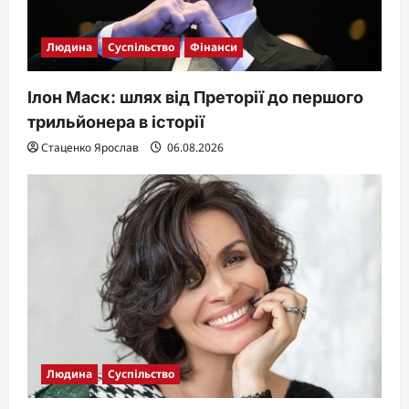
Людина
Суспільство
Фінанси
Ілон Маск: шлях від Преторії до першого
трильйонера в історії
Стаценко Ярослав
06.08.2026
Людина
Суспільство