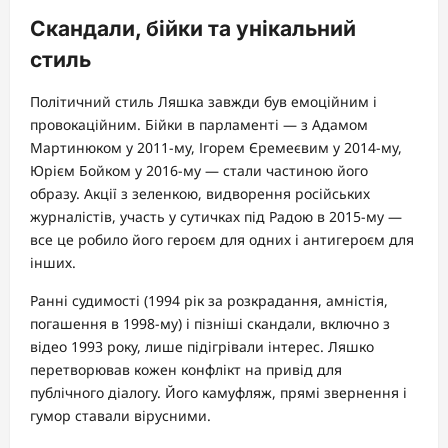
Скандали, бійки та унікальний
стиль
Політичний стиль Ляшка завжди був емоційним і
провокаційним. Бійки в парламенті — з Адамом
Мартинюком у 2011-му, Ігорем Єремеєвим у 2014-му,
Юрієм Бойком у 2016-му — стали частиною його
образу. Акції з зеленкою, видворення російських
журналістів, участь у сутичках під Радою в 2015-му —
все це робило його героєм для одних і антигероєм для
інших.
Ранні судимості (1994 рік за розкрадання, амністія,
погашення в 1998-му) і пізніші скандали, включно з
відео 1993 року, лише підігрівали інтерес. Ляшко
перетворював кожен конфлікт на привід для
публічного діалогу. Його камуфляж, прямі звернення і
гумор ставали вірусними.