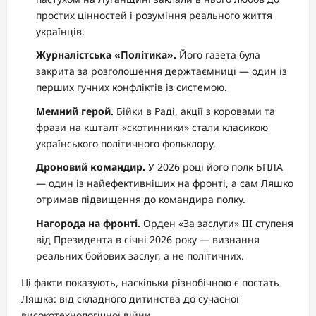
простих цінностей і розуміння реального життя
українців.
Журналістська «Політика».
Його газета була
закрита за розголошення держтаємниці — один із
перших гучних конфліктів із системою.
Мемний герой.
Бійки в Раді, акції з коровами та
фрази на кшталт «скотинники» стали класикою
українського політичного фольклору.
Дроновий командир.
У 2026 році його полк БПЛА
— один із найефективніших на фронті, а сам Ляшко
отримав підвищення до командира полку.
Нагорода на фронті.
Орден «За заслуги» III ступеня
від Президента в січні 2026 року — визнання
реальних бойових заслуг, а не політичних.
Ці факти показують, наскільки різнобічною є постать
Ляшка: від складного дитинства до сучасної
високотехнологічної війни.