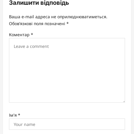
Залишити відповідь
i
g
Ваша e-mail адреса не оприлюднюватиметься.
a
Обов’язкові поля позначені
*
t
Коментар
*
i
o
n
Ім'я
*