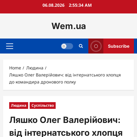
Skip
06.08.2026
2:55:35 AM
to
content
Wem.ua
Subscribe
Primary
Menu
Home
Людина
Ляшко Олег Валерійович: від інтернатського хлопця
до командира дронового полку
Людина
Суспільство
Ляшко Олег Валерійович:
від інтернатського хлопця