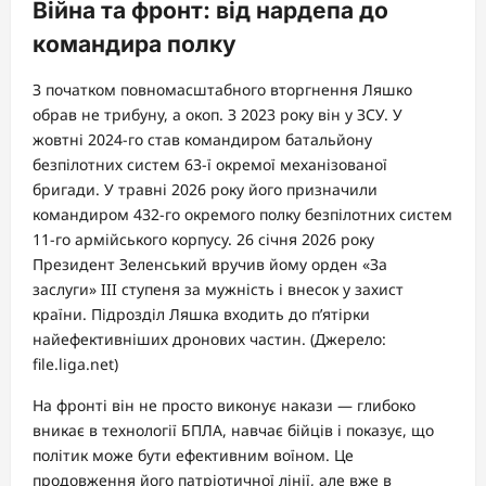
Війна та фронт: від нардепа до
командира полку
З початком повномасштабного вторгнення Ляшко
обрав не трибуну, а окоп. З 2023 року він у ЗСУ. У
жовтні 2024-го став командиром батальйону
безпілотних систем 63-ї окремої механізованої
бригади. У травні 2026 року його призначили
командиром 432-го окремого полку безпілотних систем
11-го армійського корпусу. 26 січня 2026 року
Президент Зеленський вручив йому орден «За
заслуги» III ступеня за мужність і внесок у захист
країни. Підрозділ Ляшка входить до п’ятірки
найефективніших дронових частин. (Джерело:
file.liga.net)
На фронті він не просто виконує накази — глибоко
вникає в технології БПЛА, навчає бійців і показує, що
політик може бути ефективним воїном. Це
продовження його патріотичної лінії, але вже в