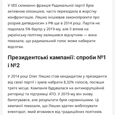
У VIII скликанні фракція Радикальної партії була
активною опозицією, часто переходила в жорстку
конфронтацію. Ляшко ініціював законопроєкти про
розрив дипвідносин з РФ ще в 2014 році. Партія не
подолала 5% бар’єр у 2019-му, але її вплив на
українську політику залишився відчутним — вона
показала, що радикальний голос може набирати
відсотки.
Президентські кампанії: спроби №1
і №2
У 2014 році Олег Ляшко став кандидатом у президенти
від своєї партії і зумів набрати 8,32% голосів, посівши
третє місце. Кампанія будувалася на антикорупційній
риториці та підтримці АТО. У 2019-му він знову
балотувався, але результати були скромнішими. Ці
кампанії показали, що Ляшко здатен мобілізувати
електорат, який втомився від традиційних політиків.