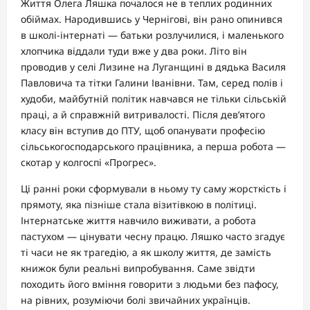
Життя Олега Ляшка почалося не в теплих родинних
обіймах. Народившись у Чернігові, він рано опинився
в школі-інтернаті — батьки розлучилися, і маленького
хлопчика віддали туди вже у два роки. Літо він
проводив у селі Лизине на Луганщині в дядька Василя
Павловича та тітки Галини Іванівни. Там, серед полів і
худоби, майбутній політик навчався не тільки сільській
праці, а й справжній витривалості. Після дев’ятого
класу він вступив до ПТУ, щоб опанувати професію
сільськогосподарського працівника, а перша робота —
скотар у колгоспі «Прогрес».
Ці ранні роки сформували в ньому ту саму жорсткість і
прямоту, яка пізніше стала візитівкою в політиці.
Інтернатське життя навчило виживати, а робота
пастухом — цінувати чесну працю. Ляшко часто згадує
ті часи не як трагедію, а як школу життя, де замість
книжок були реальні випробування. Саме звідти
походить його вміння говорити з людьми без пафосу,
на рівних, розуміючи болі звичайних українців.