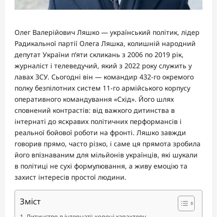
Олег Валерійович Ляшко — український політик, лідер
Радикальної партії Олега Ляшка, колишній народний
депутат України п’яти скликань з 2006 по 2019 рік,
журналіст і телеведучий, який з 2022 року служить у
лавах ЗСУ. Сьогодні він — командир 432-го окремого
полку безпілотних систем 11-го армійського корпусу
оперативного командування «Схід». Його шлях
сповнений контрастів: від важкого дитинства в
інтернаті до яскравих політичних перформансів і
реальної бойової роботи на фронті. Ляшко завжди
говорив прямо, часто різко, і саме ця прямота зробила
його впізнаваним для мільйонів українців, які шукали
в політиці не сухі формулювання, а живу емоцію та
захист інтересів простої людини.
Зміст
Дитинство в інтернаті: корені характеру