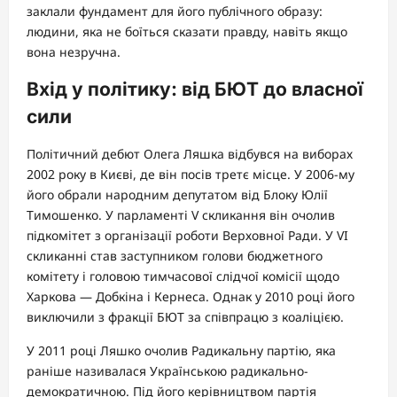
заклали фундамент для його публічного образу:
людини, яка не боїться сказати правду, навіть якщо
вона незручна.
Вхід у політику: від БЮТ до власної
сили
Політичний дебют Олега Ляшка відбувся на виборах
2002 року в Києві, де він посів третє місце. У 2006-му
його обрали народним депутатом від Блоку Юлії
Тимошенко. У парламенті V скликання він очолив
підкомітет з організації роботи Верховної Ради. У VI
скликанні став заступником голови бюджетного
комітету і головою тимчасової слідчої комісії щодо
Харкова — Добкіна і Кернеса. Однак у 2010 році його
виключили з фракції БЮТ за співпрацю з коаліцією.
У 2011 році Ляшко очолив Радикальну партію, яка
раніше називалася Українською радикально-
демократичною. Під його керівництвом партія