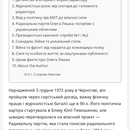
Журналістські роки: від скотаря до головного
редактора
Вхід у політику: від БЮТ до власної сили
Радикальна партія Олега Ляшка: популізм з
українським обличчям
Президентські кампанії: спроби №1 і №2
Скандали, бійки та унікальний стиль
Війна та фронт: від нардепа до командира полку
Сім’я та особисте життя: за лаштунками публічності
Цікаві факти про Олега Ляшка
About the Author
Стаценко Ярослав
Народжений 3 грудня 1972 року в Чернігові, він
пройшов через сирітський досвід, важку фізичну
працю і журналістські баталії ще в 90-х. Його політична
кар’єра стартувала в Блоку Юлії Тимошенко, але
швидко перетворилася на власний проєкт —
Радикальну партію, яка стала голосом радикального