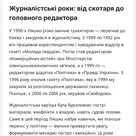
Журналістські роки: від скотаря до
головного редактора
У 1990-х Ляшко різко змінив траєкторію — переїхав до
Києва і занурився в журналістику. З 1990 по 1992 рік
він працював кореспондентом і завідувачем відділу в
газеті «Молода гвардія». Потім став редактором
«Комерційних вістей» при Міністерстві
зовнішньоекономічних зв’язків, а з 1995-го —
редактором додатка «Політика» в «Правді України». З
1996 року очолив газету «Політика», яку в 1999-му
закрили за розголошення державної таємниці.
Пізніше, з 2000 по 2006 рік, керував «Свободою».
Журналістська кар’єра була бурхливою: гострі
матеріали, конфлікти з владою, навіть судові позови.
Саме в цей період Ляшко набув навичок, які пізніше
переніс у політику — вміння привертати увагу,
формулювати меседжі гостро і емоційно. Ці роки