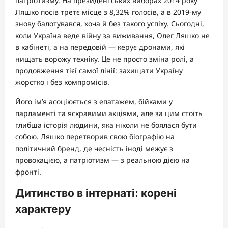
патріотизму. На президентських виборах 2014 року
Ляшко посів третє місце з 8,32% голосів, а в 2019-му
знову балотувався, хоча й без такого успіху. Сьогодні,
коли Україна веде війну за виживання, Олег Ляшко не
в кабінеті, а на передовій — керує дронами, які
нищать ворожу техніку. Це не просто зміна ролі, а
продовження тієї самої лінії: захищати Україну
жорстко і без компромісів.
Його ім’я асоціюється з епатажем, бійками у
парламенті та яскравими акціями, але за цим стоїть
глибша історія людини, яка ніколи не боялася бути
собою. Ляшко перетворив свою біографію на
політичний бренд, де чесність іноді межує з
провокацією, а патріотизм — з реальною дією на
фронті.
Дитинство в інтернаті: корені
характеру