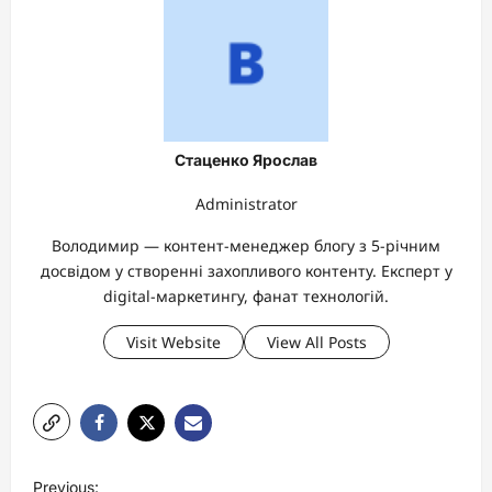
Стаценко Ярослав
Administrator
Володимир — контент-менеджер блогу з 5-річним
досвідом у створенні захопливого контенту. Експерт у
digital-маркетингу, фанат технологій.
Visit Website
View All Posts
P
Previous: