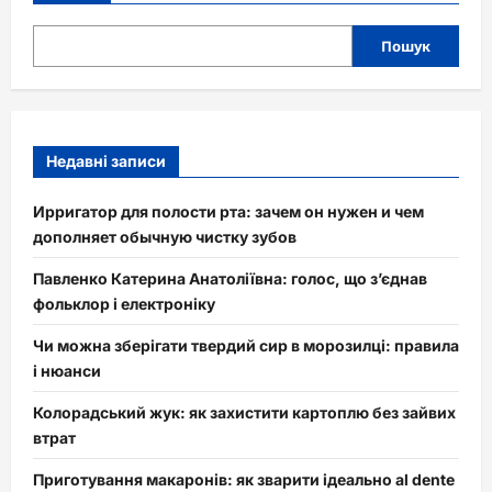
Пошук
Недавні записи
Ирригатор для полости рта: зачем он нужен и чем
дополняет обычную чистку зубов
Павленко Катерина Анатоліївна: голос, що з’єднав
фольклор і електроніку
Чи можна зберігати твердий сир в морозилці: правила
і нюанси
Колорадський жук: як захистити картоплю без зайвих
втрат
Приготування макаронів: як зварити ідеально al dente