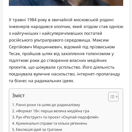
У травні 1984 року в звичайній московській родині
інженерів народився хлопчик, який згодом став однією
з найгучніших і найсуперечливіших постатей
російського ультраправого середовища. Максим
Сергійович Марцинкевич, відомий під прізвиськом
Тесак, пройшов шлях від захоплення толкінізмом у
підліткові роки до створення власних медійних
проєктів, що шокували суспільство. Його діяльність
поєднувала вуличне насильство, інтернет-пропаганду
та бізнес на радикальних ідеях.
Зміст
Ранні роки та шлях до радикалізму
«Формат 18»: перша велика медійна гра
Рух «Реструкт» та проєкт «Окупай-педофіляй»
Кримінальні справи та кілька ув’язнень
Еволюція ідей за ґратами