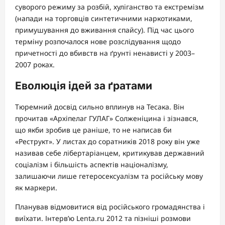
суворого режиму за розбій, хуліганство та екстремізм
(напади на торговців синтетичними наркотиками,
примушування до вживання спайсу). Під час цього
терміну розпочалося нове розслідування щодо
причетності до вбивств на ґрунті ненависті у 2003–
2007 роках.
Еволюція ідей за ґратами
Тюремний досвід сильно вплинув на Тесака. Він
прочитав «Архіпелаг ГУЛАГ» Солженіцина і зізнався,
що якби зробив це раніше, то не написав би
«Реструкт». У листах до соратників 2018 року він уже
називав себе лібертаріанцем, критикував державний
соціалізм і більшість аспектів націоналізму,
залишаючи лише гетеросексуалізм та російську мову
як маркери.
Планував відмовитися від російського громадянства і
виїхати. Інтерв’ю Lenta.ru 2012 та пізніші розмови