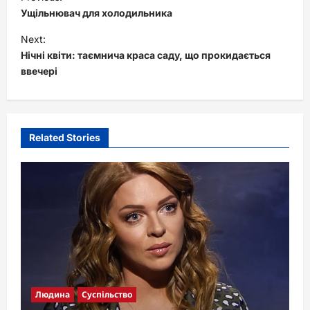
o
Ущільнювач для холодильника
s
Next:
t
Нічні квіти: таємнича краса саду, що прокидається
ввечері
n
a
v
i
Related Stories
g
a
t
i
o
n
Людина
Суспільство