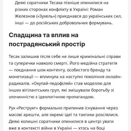
Деякі соратники Тесака пізніше опинилися на
різних сторонах конфлікту в Україні: Роман
Железнов («Зухель») приєднався до українських сил,
інші — до російських добровольчих формувань.
Спадщина та вплив на
пострадянський простір
Тесак залишив після себе не лише кримінальні справи
та суперечки навколо смерті. Його медійна стратегія
— поєднання шок-контенту, особистого бренду та
монетизації — вплинула на наступні покоління онлайн-
радикалів. «Окупай-педофіляй» став моделлю для
інших вігілантських груп, які змішували боротьбу зі
злочинністю з ідеологічною пропагандою.
Рух «Реструкт» формально припинив існування через
масові арешти, але окремі ідеї та тактики розсіялися.
Деякі колишні соратники опинилися в центрі уваги
вже в контексті війни в Україні — хтось на боці