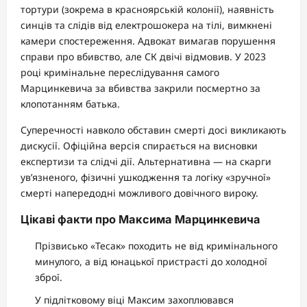
тортури (зокрема в красноярській колонії), наявність
синців та слідів від електрошокера на тілі, вимкнені
камери спостереження. Адвокат вимагав порушення
справи про вбивство, але СК двічі відмовив. У 2023
році кримінальне переслідування самого
Марцинкевича за вбивства закрили посмертно за
клопотанням батька.
Суперечності навколо обставин смерті досі викликають
дискусії. Офіційна версія спирається на висновки
експертизи та слідчі дії. Альтернативна — на скарги
ув’язненого, фізичні ушкодження та логіку «зручної»
смерті напередодні можливого довічного вироку.
Цікаві факти про Максима Марцинкевича
Прізвисько «Тесак» походить не від кримінального
минулого, а від юнацької пристрасті до холодної
зброї.
У підлітковому віці Максим захоплювався