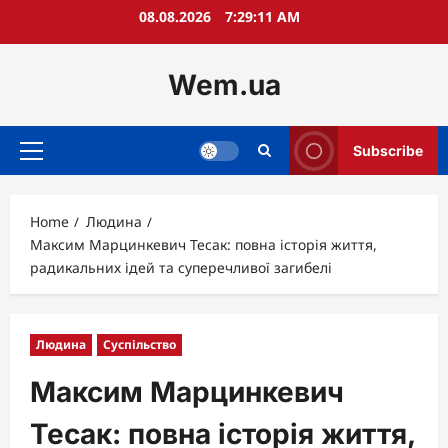
Skip
08.08.2026
7:29:12 AM
to
content
Wem.ua
Subscribe
Primary
Menu
Home
Людина
Максим Марцинкевич Тесак: повна історія життя,
радикальних ідей та суперечливої загибелі
Людина
Суспільство
Максим Марцинкевич
Тесак: повна історія життя,