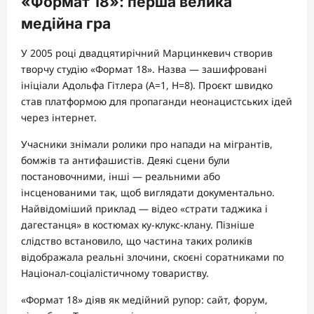
«Формат 18»: перша велика
медійна гра
У 2005 році двадцятирічний Марцинкевич створив
творчу студію «Формат 18». Назва — зашифровані
ініціали Адольфа Гітлера (A=1, H=8). Проєкт швидко
став платформою для пропаганди неонацистських ідей
через інтернет.
Учасники знімали ролики про напади на мігрантів,
бомжів та антифашистів. Деякі сцени були
постановочними, інші — реальними або
інсценованими так, щоб виглядати документально.
Найвідоміший приклад — відео «страти таджика і
дагестанця» в костюмах ку-клукс-клану. Пізніше
слідство встановило, що частина таких роликів
відображала реальні злочини, скоєні соратниками по
Націонал-соціалістичному товариству.
«Формат 18» діяв як медійний рупор: сайт, форум,