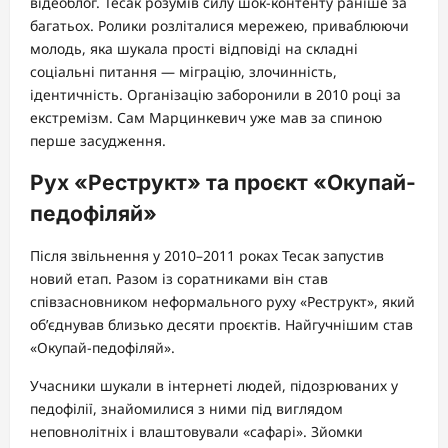
відеоблог. Тесак розумів силу шок-контенту раніше за
багатьох. Ролики розліталися мережею, приваблюючи
молодь, яка шукала прості відповіді на складні
соціальні питання — міграцію, злочинність,
ідентичність. Організацію заборонили в 2010 році за
екстремізм. Сам Марцинкевич уже мав за спиною
перше засудження.
Рух «Реструкт» та проєкт «Окупай-
педофіляй»
Після звільнення у 2010–2011 роках Тесак запустив
новий етап. Разом із соратниками він став
співзасновником неформального руху «Реструкт», який
об’єднував близько десяти проєктів. Найгучнішим став
«Окупай-педофіляй».
Учасники шукали в інтернеті людей, підозрюваних у
педофілії, знайомилися з ними під виглядом
неповнолітніх і влаштовували «сафарі». Зйомки