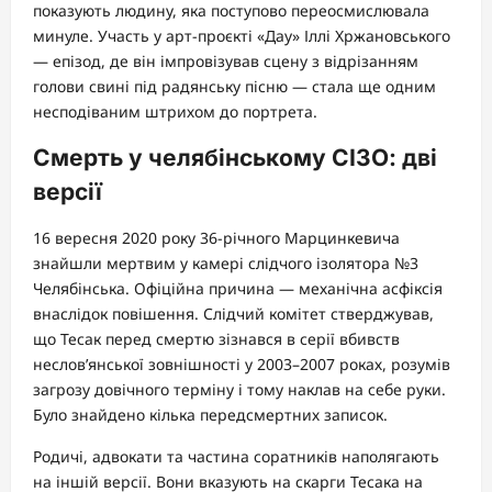
показують людину, яка поступово переосмислювала
минуле. Участь у арт-проєкті «Дау» Іллі Хржановського
— епізод, де він імпровізував сцену з відрізанням
голови свині під радянську пісню — стала ще одним
несподіваним штрихом до портрета.
Смерть у челябінському СІЗО: дві
версії
16 вересня 2020 року 36-річного Марцинкевича
знайшли мертвим у камері слідчого ізолятора №3
Челябінська. Офіційна причина — механічна асфіксія
внаслідок повішення. Слідчий комітет стверджував,
що Тесак перед смертю зізнався в серії вбивств
неслов’янської зовнішності у 2003–2007 роках, розумів
загрозу довічного терміну і тому наклав на себе руки.
Було знайдено кілька передсмертних записок.
Родичі, адвокати та частина соратників наполягають
на іншій версії. Вони вказують на скарги Тесака на