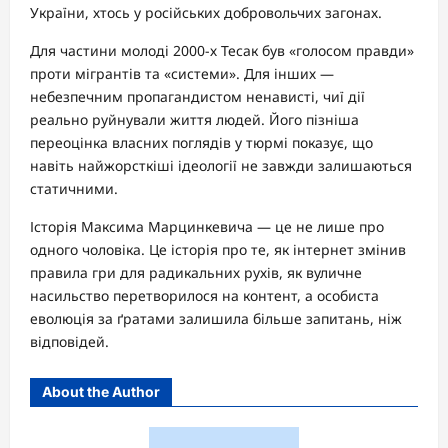
України, хтось у російських добровольчих загонах.
Для частини молоді 2000-х Тесак був «голосом правди»
проти мігрантів та «системи». Для інших —
небезпечним пропагандистом ненависті, чиї дії
реально руйнували життя людей. Його пізніша
переоцінка власних поглядів у тюрмі показує, що
навіть найжорсткіші ідеології не завжди залишаються
статичними.
Історія Максима Марцинкевича — це не лише про
одного чоловіка. Це історія про те, як інтернет змінив
правила гри для радикальних рухів, як вуличне
насильство перетворилося на контент, а особиста
еволюція за ґратами залишила більше запитань, ніж
відповідей.
About the Author