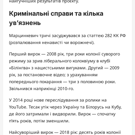
найгучніших результатів проєкту.
Кримінальні справи та кілька
ув’язнень
Марцинкевич тричі засуджувався за статтею 282 КК РФ
(розпалювання ненависті чи ворожнечі).
Перший вирок — 2008 рік, три роки колонії суворого
режиму за зрив ліберального колоквіуму в клубі
«Білінгва» з нацистськими вигуками. Другий — 2009
рік, за постановочне відео; з урахуванням
попереднього покарання — три з половиною роки.
Звільнився наприкінці 2010-го.
У 2014 році нове переслідування за ролики на
YouTube. Тесак утік через Україну та Білорусь на Кубу,
де його затримали і видворили. Вирок — спочатку
п’ять років, потім зменшили.
Найсуворіший вирок — 2018 рік: десять років колонії