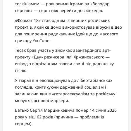
толкінізмом — рольовими іграми за «Володар
перснів» — перш ніж перейти до скінхедів.
«Формат 18» став одним із перших російських
проєктів, який свідомо використовував вірусні відео
для поширення радикальних ідей ще до масового
приходу YouTube.
Тесак брав участь у зйомках авангардного арт-
проєкту «Дау» режисера Іллі Хржановського —
епізод з відрізанням голови свині під радянську
пісню.
У тюрмі він еволюціонував до лібертаріанських
поглядів, критикуючи державний соціалізм і
залишаючи лише «гетеросексуалізм та російську
мову» як основні маркери.
Батько Сергія Марцинкевича помер 14 січня 2026
року у віці 62 років (причина — проблеми із
серцем).