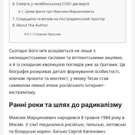
Смерть у челябінському СІЗО: дві версії
Цікаві факти про Максима Марцинкевича
Спадщина та вплив на пострадянський простір
About the Author
Стаценко Ярослав
Сьогодні його ім’я асоціюється не лише з
неонацистськими гаслами та вігілантськими акціями,
а й із складною еволюцією поглядів уже за ґратами. Ця
біографія розкриває деталі формування особистості,
ключові проєкти та контекст, у якому Тесак став
символом певної епохи російського інтернет-
екстремізму.
Ранні роки та шлях до радикалізму
Максим Марцинкевич народився 8 травня 1984 року в
Москві. У сім’ї поєдналися російські, польські, литовські
та білоруські корені. Батько Сергій Євгенович