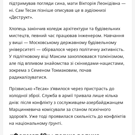
підтримував погляди сина, мати Вікторія Леонідівна —
ні. Сам Тесак пізніше описував це в аудіокнизі
«Деструкт».
Хлопець закінчив коледж архітектури та будівельних
мистецтв, певний час працював інженером. Навчання
у виші — Московському державному будівельному
університеті — обірвалося через політичну активність.
У підлітковому віці Максим захоплювався толкінізмом,
але під впливом знайомства зі скінхедами-нацистами,
зокрема з Семеном Токмаковим, почав
радикалізуватися.
Прізвисько «Тесак» з’явилося через пристрасть до
холодної зброї. Служба в армії тривала лише кілька
днів: після конфлікту з сослуживцем-азербайджанцем
Марцинкевича комісували за станом психічного
здоров’я. Уже тоді проявилася схильність до конфліктів
на національному ґрунті.