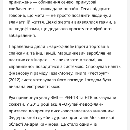
принижень — обливання сечею, примусові
«вибачення» — викладали онлайн. Тесак відкрито
говорив, що мета — не просто посадити людину, а
зламати їй життя. Деякі жертви виявлялися геями, а
не педофілами, що додавало проєкту гомофобного
забарвлення.
Паралельно діяли «Наркофіляй» (проти торговців
спайсами) та інші акції. Марцинкевич заробляв на
платних семінарах — як виживати в тюрмі, як
«правильно» поводитися з системою. Спробував навіть
фінансову піраміду TesakMoney. Книга «Реструкт»
(2012) систематизувала його погляди і згодом була
визнана екстремістською.
Рух привернув увагу ЗМІ — РЕН-ТВ та НТВ показували
сюжети. У 2013 році акція «Окупай-педофіляй»
призвела до арешту високопоставленого чиновника
Федеральної служби судових приставів Московської
області Андрія Камінова. Це стало одним із