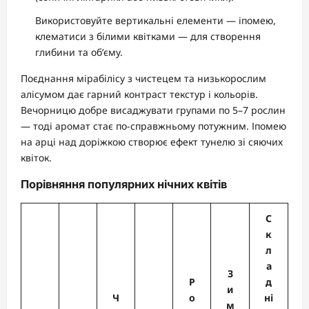
Використовуйте вертикальні елементи — іпомею,
клематиси з білими квітками — для створення
глибини та об’єму.
Поєднання мірабілісу з чистецем та низькорослим
алісумом дає гарний контраст текстур і кольорів.
Вечорницю добре висаджувати групами по 5–7 рослин
— тоді аромат стає по-справжньому потужним. Іпомею
на арці над доріжкою створює ефект тунелю зі сяючих
квіток.
Порівняння популярних нічних квітів
С
к
л
а
З
Р
д
и
Ч
о
ні
м