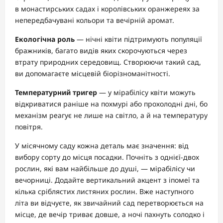
в монастирських садах і королівських оранжереях за
непередбачувані кольори та вечірній аромат.
Екологічна роль
— нічні квіти підтримують популяції
бражників, багато видів яких скорочуються через
втрату природних середовищ. Створюючи такий сад,
ви допомагаєте місцевій біорізноманітності.
Температурний тригер
— у мірабілісу квіти можуть
відкриватися раніше на похмурі або прохолодні дні, бо
механізм реагує не лише на світло, а й на температуру
повітря.
У місячному саду кожна деталь має значення: від
вибору сорту до місця посадки. Почніть з однієї-двох
рослин, які вам найбільше до душі, — мірабілісу чи
вечорниці. Додайте вертикальний акцент з іпомеї та
кілька сріблястих листяних рослин. Вже наступного
літа ви відчуєте, як звичайний сад перетворюється на
місце, де вечір триває довше, а ночі пахнуть солодко і