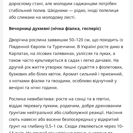
дорослому стані, але молодим саджанцям потрібен
стабільний полив. Шкідники — рідко, іноді попелиця
або слимаки на молодому листі.
Вечорниці духмяні (нічна фіалка, гесперіс)
Дворічна рослина заввишки 50–120 см, що походить із
Південної Європи та Туреччини. В Україні росте дико в
Карпатах, на лісових галявинах, узліссях та луках, а
також часто культивується в садах і легко дичавіє. На
другий рік життя утворює пишні суцвіття з фіолетових,
бузкових або білих квіток. Аромат сильний і приємний,
з нотками фіалки та гвоздики, особливо відчутний у
вечірні та нічні години.
Рослина невибаглива: росте на сонці та в півтіні,
віддає перевагу пухким, родючим, добре дренованим
ґрунтам нейтральної або слаболужної реакції. Насіння
сіють навесні або восени безпосередньо у відкритий
ґрунт на глибину 0,5–1 см. Сходи з’являються через 10–
14 днів. На другий рік цвітіння рясне, з червня по