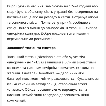
Вирощують із насіння: замочують на 12–24 години або
скарифують оболонку, сіють у травні безпосередньо на
постійне місце або на розсаду в квітні. Потребує опори
та сонячного місця. Полив регулярний, особливо в
спеку. Цвіте з липня до заморозків. В Україні — типова
однорічна культура. Добре поєднується з іншими
вертикальними рослинами.
Запашний тютюн та енотера
Запашний тютюн (Nicotiana alata або sylvestris) —
однорічник до 1–1,5 м заввишки з білими зірчастими
квітками та сильним вечірнім ароматом, схожим на
жасмин. Енотера (Oenothera) — дворічник або
багаторічник, жовті квітки розкриваються буквально за
кілька хвилин на заході сонця, створюючи ефект
«спалаху». Обидві рослини легко вирощуються з
насіння, невибагливі та чудово доповнюють нічні
композиції.