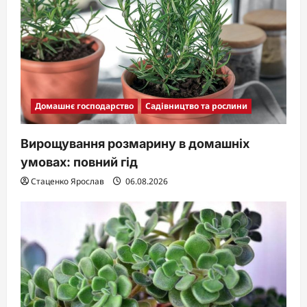
o
n
Домашнє господарство
Садівництво та рослини
Вирощування розмарину в домашніх
умовах: повний гід
Стаценко Ярослав
06.08.2026