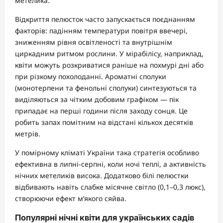
метелика.
Відкриття пелюсток часто запускається поєднанням
факторів: падінням температури повітря ввечері,
зниженням рівня освітленості та внутрішнім
циркадним ритмом рослини. У мірабілісу, наприклад,
квіти можуть розкриватися раніше на похмурі дні або
при різкому похолоданні. Ароматні сполуки
(монотерпени та фенольні сполуки) синтезуються та
виділяються за чітким добовим графіком — пік
припадає на перші години після заходу сонця. Це
робить запах помітним на відстані кількох десятків
метрів.
У помірному кліматі України така стратегія особливо
ефективна в липні-серпні, коли ночі теплі, а активність
нічних метеликів висока. Додатково білі пелюстки
відбивають навіть слабке місячне світло (0,1–0,3 люкс),
створюючи ефект м’якого сяйва.
Популярні нічні квіти для українських садів