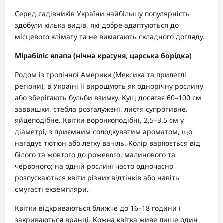
Серед садівників України найбільшу популярність
здобули кілька видів, які добре адаптуються до
місцевого клімату та не вимагають складного догляду.
Мірабіліс ялапа (нічна красуня, царська борідка)
Родом із тропічної Америки (Мексика та прилеглі
регіони), в Україні її вирощують як однорічну рослину
або зберігають бульби взимку. Кущ досягає 60–100 см
заввишки, стебла розгалужені, листя супротивне,
яйцеподібне. Квітки воронкоподібні, 2,5–3,5 см у
діаметрі, з приємним солодкуватим ароматом, що
нагадує тютюн або легку ваніль. Колір варіюється від
білого та жовтого до рожевого, малинового та
червоного; на одній рослині часто одночасно
розпускаються квіти різних відтінків або навіть
смугасті екземпляри.
Квітки відкриваються ближче до 16–18 години і
закриваються вранці. Кожна квітка живе лише один