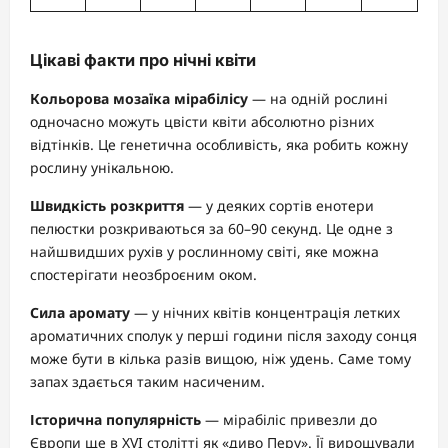
Цікаві факти про нічні квіти
Кольорова мозаїка мірабілісу
— на одній рослині
одночасно можуть цвісти квіти абсолютно різних
відтінків. Це генетична особливість, яка робить кожну
рослину унікальною.
Швидкість розкриття
— у деяких сортів енотери
пелюстки розкриваються за 60–90 секунд. Це одне з
найшвидших рухів у рослинному світі, яке можна
спостерігати неозброєним оком.
Сила аромату
— у нічних квітів концентрація летких
ароматичних сполук у перші години після заходу сонця
може бути в кілька разів вищою, ніж удень. Саме тому
запах здається таким насиченим.
Історична популярність
— мірабіліс привезли до
Європи ще в XVI столітті як «диво Перу». Її вирощували