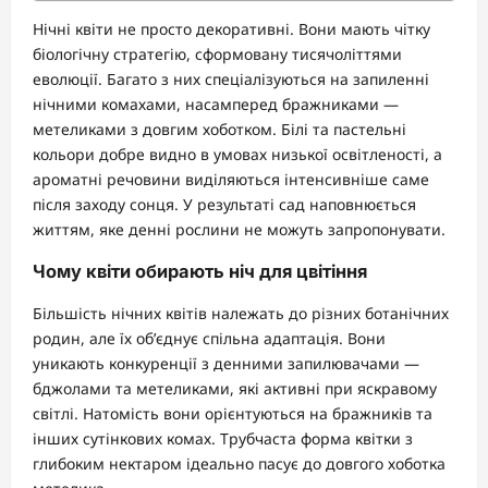
Нічні квіти не просто декоративні. Вони мають чітку
біологічну стратегію, сформовану тисячоліттями
еволюції. Багато з них спеціалізуються на запиленні
нічними комахами, насамперед бражниками —
метеликами з довгим хоботком. Білі та пастельні
кольори добре видно в умовах низької освітленості, а
ароматні речовини виділяються інтенсивніше саме
після заходу сонця. У результаті сад наповнюється
життям, яке денні рослини не можуть запропонувати.
Чому квіти обирають ніч для цвітіння
Більшість нічних квітів належать до різних ботанічних
родин, але їх об’єднує спільна адаптація. Вони
уникають конкуренції з денними запилювачами —
бджолами та метеликами, які активні при яскравому
світлі. Натомість вони орієнтуються на бражників та
інших сутінкових комах. Трубчаста форма квітки з
глибоким нектаром ідеально пасує до довгого хоботка