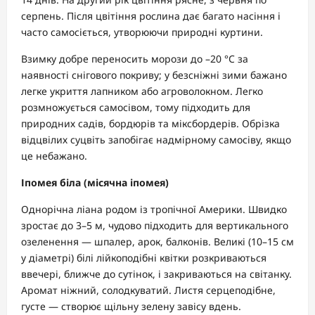
серпень. Після цвітіння рослина дає багато насіння і
часто самосіється, утворюючи природні куртини.
Взимку добре переносить морози до –20 °C за
наявності снігового покриву; у безсніжні зими бажано
легке укриття лапником або агроволокном. Легко
розмножується самосівом, тому підходить для
природних садів, бордюрів та міксбордерів. Обрізка
відцвілих суцвіть запобігає надмірному самосіву, якщо
це небажано.
Іпомея біла (місячна іпомея)
Однорічна ліана родом із тропічної Америки. Швидко
зростає до 3–5 м, чудово підходить для вертикального
озеленення — шпалер, арок, балконів. Великі (10–15 см
у діаметрі) білі лійкоподібні квітки розкриваються
ввечері, ближче до сутінок, і закриваються на світанку.
Аромат ніжний, солодкуватий. Листя серцеподібне,
густе — створює щільну зелену завісу вдень.