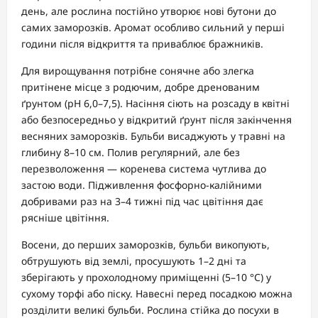
день, але рослина постійно утворює нові бутони до
самих заморозків. Аромат особливо сильний у перші
години після відкриття та приваблює бражників.
Для вирощування потрібне сонячне або злегка
притінене місце з родючим, добре дренованим
ґрунтом (pH 6,0–7,5). Насіння сіють на розсаду в квітні
або безпосередньо у відкритий ґрунт після закінчення
весняних заморозків. Бульби висаджують у травні на
глибину 8–10 см. Полив регулярний, але без
перезволоження — коренева система чутлива до
застою води. Підживлення фосфорно-калійними
добривами раз на 3–4 тижні під час цвітіння дає
рясніше цвітіння.
Восени, до перших заморозків, бульби викопують,
обтрушують від землі, просушують 1–2 дні та
зберігають у прохолодному приміщенні (5–10 °C) у
сухому торфі або піску. Навесні перед посадкою можна
розділити великі бульби. Рослина стійка до посухи в