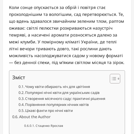
Коли сонце опускається за обрій і повітря стає
прохолоднішим та вологішим, сад перетворюється. Те,
що вдень здавалося звичайним зеленим тлом, раптом
оживає: світлі пелюстки розкриваються назустріч
темряві, а насичені аромати розносяться далеко за
межі клумби. У помірному кліматі України, де теплі
літні вечори тривають довго, такі рослини дають
можливість насолоджуватися садом у новому форматі
— без денної спеки, під м’яким світлом місяця та зірок.
Зміст
Чому квіти обирають ніч для цвітіння
Популярні нічні квіти для українських садів
Створення місячного саду: практичні рішення
Порівняння популярних нічних квітів
Цікаві факти про нічні квіти
About the Author
Стаценко Ярослав