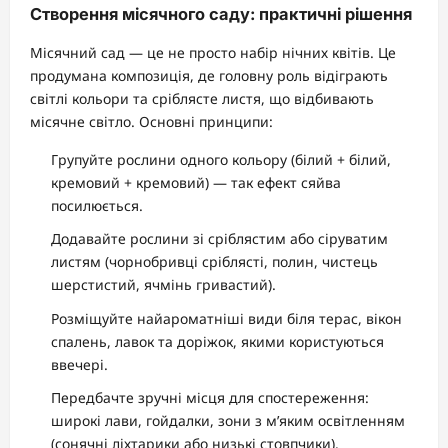
Створення місячного саду: практичні рішення
Місячний сад — це не просто набір нічних квітів. Це
продумана композиція, де головну роль відіграють
світлі кольори та сріблясте листя, що відбивають
місячне світло. Основні принципи:
Групуйте рослини одного кольору (білий + білий,
кремовий + кремовий) — так ефект сяйва
посилюється.
Додавайте рослини зі сріблястим або сіруватим
листям (чорнобривці сріблясті, полин, чистець
шерстистий, ячмінь гривастий).
Розміщуйте найароматніші види біля терас, вікон
спалень, лавок та доріжок, якими користуються
ввечері.
Передбачте зручні місця для спостереження:
широкі лави, гойдалки, зони з м’яким освітленням
(сонячні ліхтарики або низькі стовпчики).