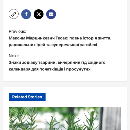
P
Previous:
o
Максим Марцинкевич Тесак: повна історія життя,
s
радикальних ідей та суперечливої загибелі
t
Next:
Знаки зодіаку тварини: вичерпний гід східного
n
календаря для початківців і просунутих
a
v
i
Related Stories
g
a
t
i