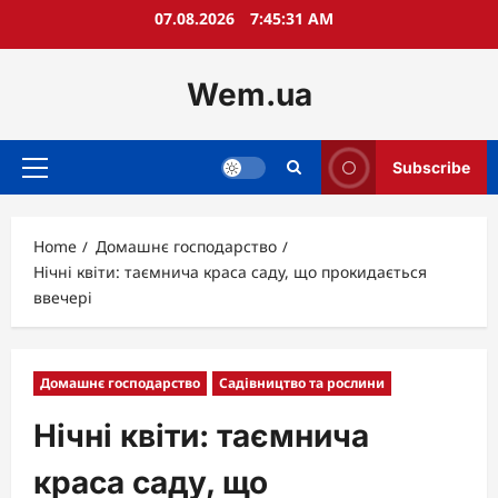
Skip
07.08.2026
7:45:32 AM
to
content
Wem.ua
Subscribe
Primary
Menu
Home
Домашнє господарство
Нічні квіти: таємнича краса саду, що прокидається
ввечері
Домашнє господарство
Садівництво та рослини
Нічні квіти: таємнича
краса саду, що