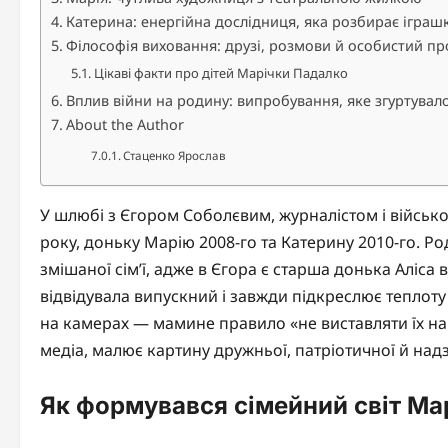
Катерина: енергійна дослідниця, яка розбирає іграшк
Філософія виховання: друзі, розмови й особистий пр
Цікаві факти про дітей Марічки Падалко
Вплив війни на родину: випробування, яке згуртувал
About the Author
Стаценко Ярослав
У шлюбі з Єгором Соболєвим, журналістом і військ
року, доньку Марію 2008-го та Катерину 2010-го. Р
змішаної сім’ї, адже в Єгора є старша донька Аліса
відвідувала випускний і завжди підкреслює теплоту
на камерах — мамине правило «не виставляти їх на
медіа, малює картину дружньої, патріотичної й на
Як формувався сімейний світ Ма