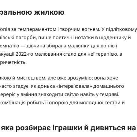
атральною жилкою
пія за темпераментом і творчим вогнем. У підлітковому
иївські пагорби, пише поетичні нотатки в щоденнику й
ї емпатію — дівчина збирала малюнки для воїнів і
куації 2022-го малювання стало для неї терапією, а
ричетність.
тикою й мистецтвом, але вже зрозуміло: вона хоче
 часто згадує, як донька «інтерв’ювала» домашнього
реріс у вміння знаходити світло навіть у темряві.
комбінація робить її опорою для молодшої сестри й
 яка розбирає іграшки й дивиться на