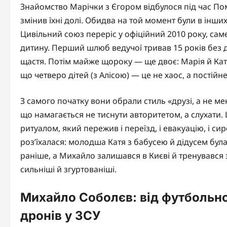
Знайомство Марічки з Єгором відбулося під час По
змінив їхні долі. Обидва на той момент були в інших
Цивільний союз переріс у офіційний 2010 року, са
дитину. Перший шлюб ведучої тривав 15 років без 
щастя. Потім майже щороку — ще двоє: Марія й Кат
що четверо дітей (з Алісою) — це не хаос, а постійн
З самого початку вони обрали стиль «друзі, а не м
що намагається не тиснути авторитетом, а слухати.
ритуалом, який пережив і переїзд, і евакуацію, і сир
роз’їхалася: молодша Катя з бабусею й дідусем бу
раніше, а Михайло залишався в Києві й тренувався
сильніші й згуртованіші.
Михайло Соболєв: від футбольн
дронів у ЗСУ