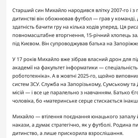
Старший син Михайло народився влітку 2007-го і з 
дитинстві він обожнював футбол — грав у команді,
здатність бачити гру на кілька ходів уперед. Ця рис
повномасштабне вторгнення, 15-річний хлопець зал
під Києвом. Він супроводжував батька на Запоріжжя
У 17 років Михайло вже зібрав власний дрон для пі
академії на факультет інформатики — спеціальність 
робототехніка». А в жовтні 2025-го, щойно виповни
систем ЗСУ. Служба на Запорізькому, Сумському т
місій — і все це паралельно з навчанням. Батько Є
чоловіка, бо «материнське серце стискається інакше
Михайло — втілення поєднання юнацького запалу й 
накази, а думає стратегічно, як у футболі. Родина п
дитинство, а лише прискорила взрослішання.