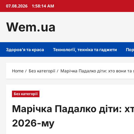
Skip
07.08.2026
1:58:15 AM
to
content
Wem.ua
Здоров’я та краса
Технології, техніка та гаджети
Пор
Home
Без категорії
Марічка Падалко діти: хто вони та 
Без категорії
Марічка Падалко діти: хт
2026-му