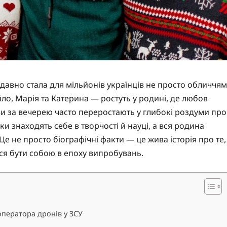
давно стала для мільйонів українців не просто обличчям
айло, Марія та Катерина — ростуть у родині, де любов
ви за вечерею часто переростають у глибокі роздуми про
и знаходять себе в творчості й науці, а вся родина
Це не просто біографічні факти — це жива історія про те,
ься бути собою в епоху випробувань.
ператора дронів у ЗСУ