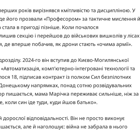
перших років вирізнявся кмітливістю та дисципліною. У
 де його прозвали «Професором» за тактичне мислення 
а стала в пригоді пізніше. Коли почалося
ишив секцію і перейшов до військових вишколів у лісах
, де вперше побачив, як дрони стають «очима армії».
дрозділу. 2024-го він вступив до Києво-Могилянської
«Автоматизація, комп’ютерно-інтегровані технології та
лося 18, підписав контракт із полком Сил безпілотних
а Донецькому напрямках, понад сотню розвідувальних
гор пишається, мама Марічка переживає сильніше, ніж за
, коли син іде туди, куди йшов батько».
дорослої відповідальності. Він не просто виконує
ишається, але й наголошує: війна не забрала в нього