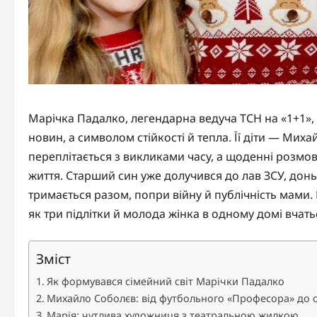
Марічка Падалко, легендарна ведуча ТСН на «1+1», 
новин, а символом стійкості й тепла. Її діти — Мих
переплітається з викликами часу, а щоденні розмо
життя. Старший син уже долучився до лав ЗСУ, доньк
тримається разом, попри війну й публічність мами. 
як три підлітки й молода жінка в одному домі вчат
Зміст
Як формувався сімейний світ Марічки Падалко
Михайло Соболєв: від футбольного «Професора» до о
Марія: чутлива художниця з театральною жилкою