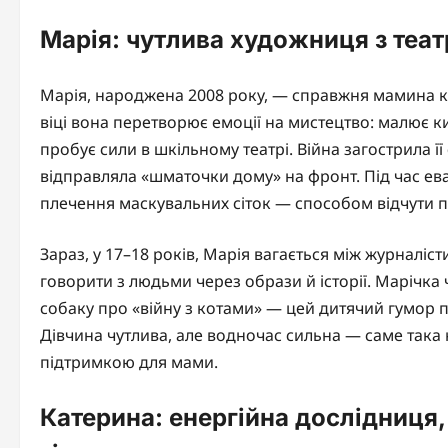
Марія: чутлива художниця з те
Марія, народжена 2008 року, — справжня мамина ко
віці вона перетворює емоції на мистецтво: малює к
пробує сили в шкільному театрі. Війна загострила ї
відправляла «шматочки дому» на фронт. Під час ева
плечення маскувальних сіток — способом відчути п
Зараз, у 17–18 років, Марія вагається між журналіс
говорити з людьми через образи й історії. Марічка
собаку про «війну з котами» — цей дитячий гумор пе
Дівчина чутлива, але водночас сильна — саме така 
підтримкою для мами.
Катерина: енергійна дослідниця,