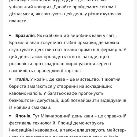
унікальний колорит. Давайте пройдемося світом і
дізнаємося, як святкують цей день у різних куточках
планети.
Бразилія.
Як найбільший виробник кави у світі,
Бразилія влаштовує масштабні ярмарки, де можна
скуштувати десятки сортів кави прямо від фермерів. У
цей день також проводять освітні заходи, щоб
розповісти про складнощі вирощування зерен і
важливість справедливої торгівлі.
Італія.
У країні, де кава – це мистецтво, 1 жовтня
бариста змагаються у створенні найскладніших
кавових напоїв. У багатьох кафе пропонують
безкоштовні дегустації, щоб познайомити відвідувачів
із новими смаками.
Японія.
Тут Міжнародний день кави – це справжній
фестиваль технологій. Японці демонструють
інноваційні кавоварки, а також влаштовують майстер-
класи з приготування холодного заварювання (cold