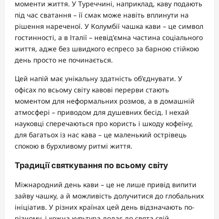
моменти життя. У Туреччині, наприклад, каву подають
під час сватання – її смак може навіть вплинути на
рішення нареченої. У Колумбії чашка кави – це символ
гостинності, а в Італії – невід’ємна частина соціального
життя, адже без швидкого еспресо за барною стійкою
день просто не починається.
Цей напій має унікальну здатність об’єднувати. У
офісах по всьому світу кавові перерви стають
моментом для неформальних розмов, а в домашній
атмосфері – приводом для душевних бесід. І нехай
науковці сперечаються про користь і шкоду кофеїну,
для багатьох із нас кава – це маленький острівець
спокою в бурхливому ритмі життя.
Традиції святкування по всьому світу
Міжнародний день кави – це не лише привід випити
зайву чашку, а й можливість долучитися до глобальних
ініціатив. У різних країнах цей день відзначають по-
різному, і кожна культура додає до свята свій