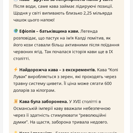
Після води, саме кава займає лідируючі позиції.
Щодня у світі випивають близько 2,25 мільярда
чашок цього напою!
Ефіопія – батьківщина кави.
Легенда
розповідає, що пастух на ім’я Калді помітив, як
його кози ставали більш активними після поїдання
червоних ягід. Так почалася історія кави ще в IX
столітті.
Найдорожча кава – з екскрементів.
Кава “Копі
Лувак” виробляється з зерен, які проходять через
травну систему цивети. Її ціна може сягати 600
доларів за кілограм.
Кава була заборонена.
У XVII столітті в
Османській імперії каву вважали небезпечною
через її здатність стимулювати “революційні
думки”. На щастя, заборона тривала недовго.