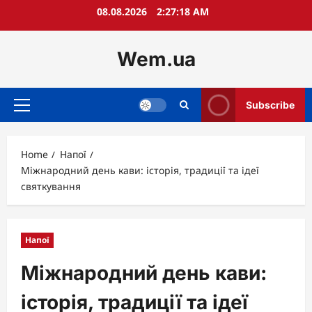
Skip
08.08.2026
2:27:19 AM
to
content
Wem.ua
Subscribe
Primary
Menu
Home
Напої
Міжнародний день кави: історія, традиції та ідеї
святкування
Напої
Міжнародний день кави:
історія, традиції та ідеї