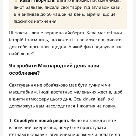
Кава і творчість.
Багато відомих письменників,
як-от Бальзак, писали свої твори під впливом кави.
Він випивав до 50 чашок на день, вірячи, що це
підсилює натхнення.
Ці факти – лише вершина айсберга. Кава має стільки
історій і таємниць, що кожен із нас може відкривати
для себе щось нове щодня. А який факт здивував вас
найбільше?
Як зробити Міжнародний день кави
особливим?
Святкування не обов’язково має бути гучним чи
масштабним. Іноді достатньо маленьких жестів, щоб
відчути атмосферу цього дня. Ось кілька ідей, які
допоможуть вам насолодитися 1 жовтня на повну.
Спробуйте новий рецепт.
Якщо ви завжди п’єте
класичний американо, чому б не приготувати
в’єтнамську каву зі згущеним молоком чи додати до