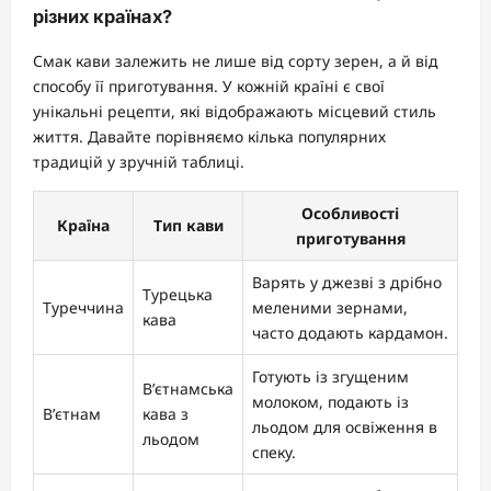
різних країнах?
Смак кави залежить не лише від сорту зерен, а й від
способу її приготування. У кожній країні є свої
унікальні рецепти, які відображають місцевий стиль
життя. Давайте порівняємо кілька популярних
традицій у зручній таблиці.
Особливості
Країна
Тип кави
приготування
Варять у джезві з дрібно
Турецька
Туреччина
меленими зернами,
кава
часто додають кардамон.
Готують із згущеним
В’єтнамська
молоком, подають із
В’єтнам
кава з
льодом для освіження в
льодом
спеку.