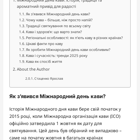
Міжнародний день кави: історія, традиції та
ароматний привід для радості
Як з’явився Міжнародний день кави?
Чому кава – більше, ніж просто напій?
Традиції святкування по всьому світу
Кава і здоров’я: що варто знати?
Регіональні особливості: як п’ють каву в різних країнах?
Цікаві факти про каву
Як зробити Міжнародний день кави особливим?
Кава і сучасність: тренди 2025 року
Кава як спосіб життя
About the Author
Стаценко Ярослав
Як з’явився Міжнародний день кави?
Історія Міжнародного дня кави бере свій початок у
2015 році, коли Міжнародна організація кави (ICO)
офіційно затвердила 1 жовтня як дату для
святкування. Цей день був обраний не випадково –
саме на початку жовтня в багатьох країнах