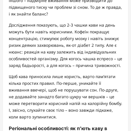
іншого – надмірне вживання може призводити до
підвищеного тиску чи проблем зі сном. То де ж правда,
і як знайти баланс?
Дослідження показують, що 2-3 чашки кави на день
можуть бути навіть корисними. Кофеїн покращує
концентрацію, стимулює роботу мозку і навіть знижує
ризик деяких захворювань, як-от діабет 2 типу. Але є
нюанс: реакція на каву залежить від індивідуальних
особливостей організму. Для когось чашка еспресо – це
заряд бадьорості, а для когось – причина тривожності.
Щоб кава приносила лише користь, варто пам’ятати
кілька простих правил. По-перше, уникайте її
вживання ввечері, щоб не порушувати сон. По-друге,
не додавайте занадто багато цукру чи вершків – це
може перетворити корисний напій на калорійну бомбу.
І, звісно, слухайте своє тіло – воно завжди підкаже,
коли варто зупинитися.
Регіональні особливості: як п’ють каву в