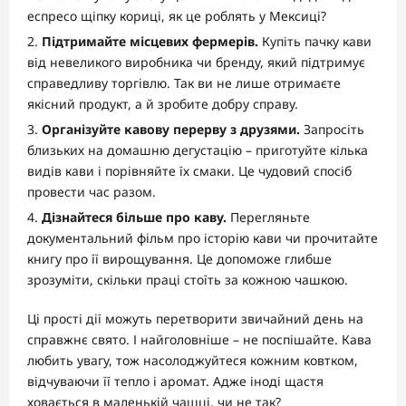
еспресо щіпку кориці, як це роблять у Мексиці?
Підтримайте місцевих фермерів.
Купіть пачку кави
від невеликого виробника чи бренду, який підтримує
справедливу торгівлю. Так ви не лише отримаєте
якісний продукт, а й зробите добру справу.
Організуйте кавову перерву з друзями.
Запросіть
близьких на домашню дегустацію – приготуйте кілька
видів кави і порівняйте їх смаки. Це чудовий спосіб
провести час разом.
Дізнайтеся більше про каву.
Перегляньте
документальний фільм про історію кави чи прочитайте
книгу про її вирощування. Це допоможе глибше
зрозуміти, скільки праці стоїть за кожною чашкою.
Ці прості дії можуть перетворити звичайний день на
справжнє свято. І найголовніше – не поспішайте. Кава
любить увагу, тож насолоджуйтеся кожним ковтком,
відчуваючи її тепло і аромат. Адже іноді щастя
ховається в маленькій чашці, чи не так?