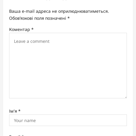
g
Ваша e-mail адреса не оприлюднюватиметься.
a
Обов’язкові поля позначені
*
t
Коментар
*
i
o
n
Ім'я
*