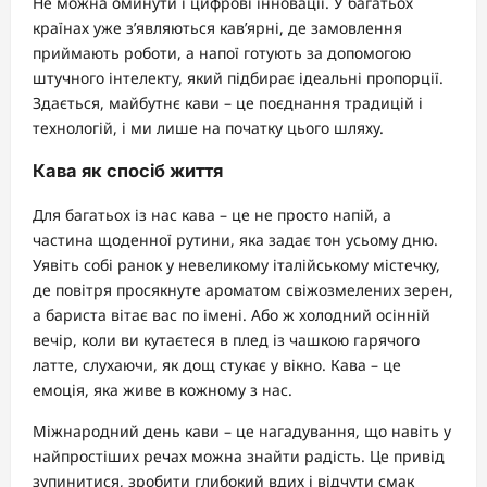
Не можна оминути і цифрові інновації. У багатьох
країнах уже з’являються кав’ярні, де замовлення
приймають роботи, а напої готують за допомогою
штучного інтелекту, який підбирає ідеальні пропорції.
Здається, майбутнє кави – це поєднання традицій і
технологій, і ми лише на початку цього шляху.
Кава як спосіб життя
Для багатьох із нас кава – це не просто напій, а
частина щоденної рутини, яка задає тон усьому дню.
Уявіть собі ранок у невеликому італійському містечку,
де повітря просякнуте ароматом свіжозмелених зерен,
а бариста вітає вас по імені. Або ж холодний осінній
вечір, коли ви кутаєтеся в плед із чашкою гарячого
латте, слухаючи, як дощ стукає у вікно. Кава – це
емоція, яка живе в кожному з нас.
Міжнародний день кави – це нагадування, що навіть у
найпростіших речах можна знайти радість. Це привід
зупинитися, зробити глибокий вдих і відчути смак