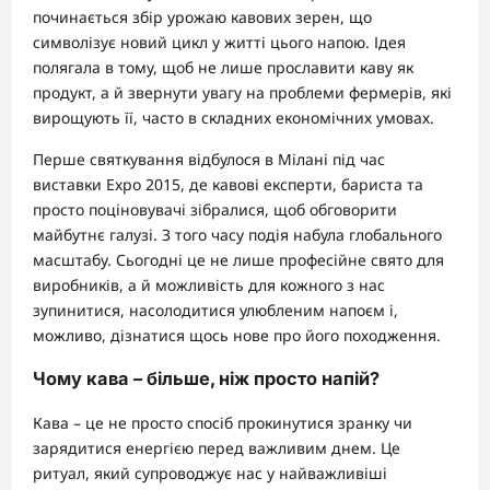
починається збір урожаю кавових зерен, що
символізує новий цикл у житті цього напою. Ідея
полягала в тому, щоб не лише прославити каву як
продукт, а й звернути увагу на проблеми фермерів, які
вирощують її, часто в складних економічних умовах.
Перше святкування відбулося в Мілані під час
виставки Expo 2015, де кавові експерти, бариста та
просто поціновувачі зібралися, щоб обговорити
майбутнє галузі. З того часу подія набула глобального
масштабу. Сьогодні це не лише професійне свято для
виробників, а й можливість для кожного з нас
зупинитися, насолодитися улюбленим напоєм і,
можливо, дізнатися щось нове про його походження.
Чому кава – більше, ніж просто напій?
Кава – це не просто спосіб прокинутися зранку чи
зарядитися енергією перед важливим днем. Це
ритуал, який супроводжує нас у найважливіші