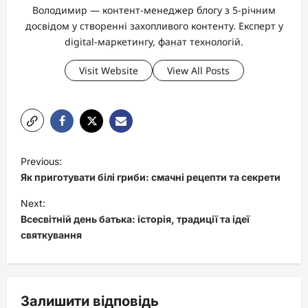
Володимир — контент-менеджер блогу з 5-річним
досвідом у створенні захопливого контенту. Експерт у
digital-маркетингу, фанат технологій.
Visit Website
View All Posts
P
Previous:
o
Як приготувати білі гриби: смачні рецепти та секрети
s
Next:
t
Всесвітній день батька: історія, традиції та ідеї
святкування
n
a
v
Залишити відповідь
i