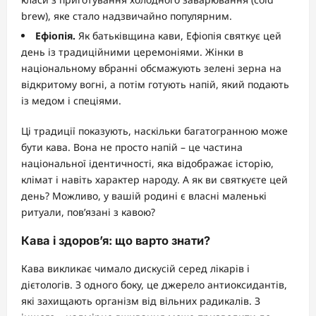
brew), яке стало надзвичайно популярним.
Ефіопія.
Як батьківщина кави, Ефіопія святкує цей
день із традиційними церемоніями. Жінки в
національному вбранні обсмажують зелені зерна на
відкритому вогні, а потім готують напій, який подають
із медом і спеціями.
Ці традиції показують, наскільки багатогранною може
бути кава. Вона не просто напій – це частина
національної ідентичності, яка відображає історію,
клімат і навіть характер народу. А як ви святкуєте цей
день? Можливо, у вашій родині є власні маленькі
ритуали, пов’язані з кавою?
Кава і здоров’я: що варто знати?
Кава викликає чимало дискусій серед лікарів і
дієтологів. З одного боку, це джерело антиоксидантів,
які захищають організм від вільних радикалів. З