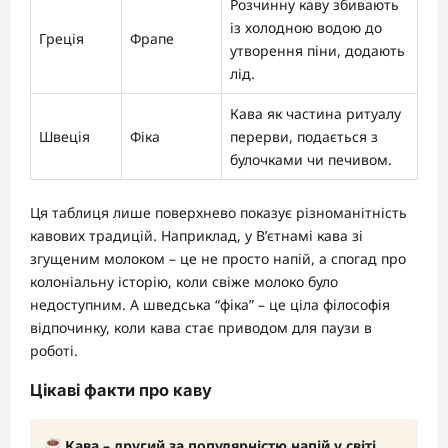
Розчинну каву збивають
із холодною водою до
Греція
Фрапе
утворення піни, додають
лід.
Кава як частина ритуалу
Швеція
Фіка
перерви, подається з
булочками чи печивом.
Ця таблиця лише поверхнево показує різноманітність
кавових традицій. Наприклад, у В’єтнамі кава зі
згущеним молоком – це не просто напій, а спогад про
колоніальну історію, коли свіже молоко було
недоступним. А шведська “фіка” – це ціла філософія
відпочинку, коли кава стає приводом для паузи в
роботі.
Цікаві факти про каву
Кава – другий за популярністю напій у світі.