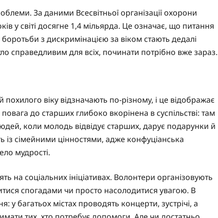
роблеми. За даними Всесвітньої організації охорони
ків у світі досягне 1,4 мільярда. Це означає, що питання
а боротьби з дискримінацією за віком стають дедалі
ло справедливим для всіх, починати потрібно вже зараз.
похилого віку відзначають по-різному, і це відображає
, повага до старших глибоко вкорінена в суспільстві: там
 людей, коли молодь відвідує старших, дарує подарунки й
ть із сімейними цінностями, адже конфуціанська
ело мудрості.
ять на соціальних ініціативах. Волонтери організовують
литися спогадами чи просто насолодитися увагою. В
: у багатьох містах проводять концерти, зустрічі, а
римати тих, хто потребує допомоги. Але чи достатньо