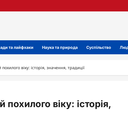
ади та лайфхаки
Наука та природа
Суспільство
Люд
охилого віку: історія, значення, традиції
похилого віку: історія,