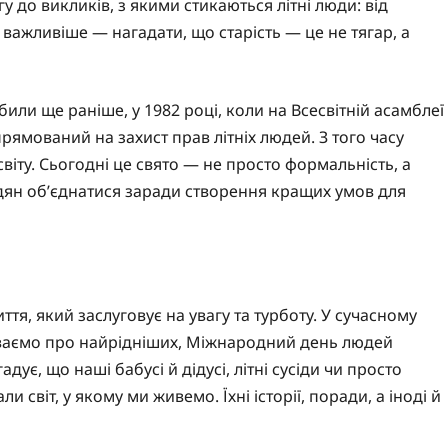
у до викликів, з якими стикаються літні люди: від
е важливіше — нагадати, що старість — це не тягар, а
или ще раніше, у 1982 році, коли на Всесвітній асамблеї
прямований на захист прав літніх людей. З того часу
віту. Сьогодні це свято — не просто формальність, а
адян об’єднатися заради створення кращих умов для
ття, який заслуговує на увагу та турботу. У сучасному
буваємо про найрідніших, Міжнародний день людей
дує, що наші бабусі й дідусі, літні сусіди чи просто
и світ, у якому ми живемо. Їхні історії, поради, а іноді й