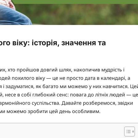
 віку: історія, значення та
х, хто пройшов довгий шлях, накопичив мудрість і
ей похилого віку — це не просто дата в календарі, а
 і задуматися, як багато ми можемо у них навчитися. Це
 несе в собі глибокий сенс: повага до літніх людей — ц
армонійного суспільства. Давайте розберемося, звідки
як ми можемо зробити цей день особливим.