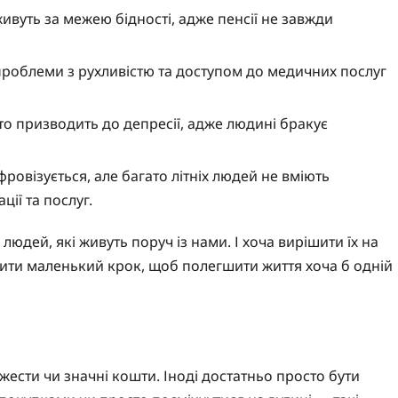
ивуть за межею бідності, адже пенсії не завжди
проблеми з рухливістю та доступом до медичних послуг
то призводить до депресії, адже людині бракує
ровізується, але багато літніх людей не вміють
ції та послуг.
 людей, які живуть поруч із нами. І хоча вирішити їх на
бити маленький крок, щоб полегшити життя хоча б одній
ести чи значні кошти. Іноді достатньо просто бути