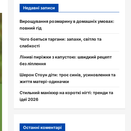
Недавні записи
Вирощування розмарину в домашніх умовах:
повний гід
Чого бояться таргани: запахи, світло та
слабкості
Ліниві пиріжки з капустою: швидкий рецепт
без ліплення
Шерон Стоун діти: троє синів, усиновлення та
життя матері-одиначки
Стильний манікюр на короткі нігті: тренди та
ідеї 2026
Останні коментарі