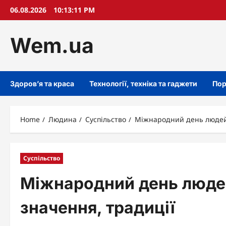
Skip
06.08.2026
10:13:12 PM
to
content
Wem.ua
Здоров’я та краса
Технології, техніка та гаджети
Пор
Home
Людина
Суспільство
Міжнародний день людей п
Суспільство
Міжнародний день людей 
значення, традиції