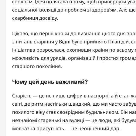
спокоєм. Ідея полягала в тому, щоб привернути уваг
соціальної ізоляції до проблем зі здоров’ям. Але щ
скарбниця досвіду.
Цікаво, що перші кроки до визнання цього дня зроб
з питань старіння у Відні було прийнято План дій, с
ініціатива розрослася, охопивши країни по всьому с
можливість для урядів, організацій і простих гром
старшого покоління.
Чому цей день важливий?
Старість — це не лише цифри в паспорті, а й етап жи
світі, де ритм настільки швидкий, що ми часто за
похилого віку стає своєрідним будильником. Він нага
незнайомі старенькі на вулиці — це люди, які будувал
мовчазна присутність — це неоціненний дар.