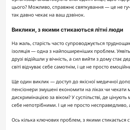
цього? Можливо, справжнє святкування — це не гучн
так давно чекає на ваш дзвінок.
Виклики, з якими стикаються літні люди
На жаль, старість часто супроводжується труднощам
ізоляція — одна з найпоширеніших проблем. Уявіть,
друзі відійшли у вічність, а сил вийти з дому стає д
світі відчуває себе самотнім, і це не просто емоцій
Ще один виклик — доступ до якісної медичної допо
пенсіонери змушені економити на ліках чи чекати м
дискримінацією за віком? У суспільстві, де цінують 
себе непотрібними. І це не просто несправедливо, а
Ось кілька ключових проблем, з якими стикається 