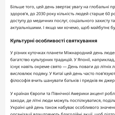
Більше того, цей день звертає увагу на глобальні п
здоров’я, до 2030 року кількість людей старше 60 ро
доступу до медичних послуг, соціального захисту т
актуальнішими. І якщо ми хочемо, щоб майбутнє бу
Культурні особливості святкування
У різних куточках планети Міжнародний день людей 
багатство культурних традицій. У Японії, наприклад
існує навіть окреме свято — День поваги до літніх
висловлює подяку. У Китаї цей день часто пов’язую
філософія вчить шанувати батьків і предків як джер
У країнах Європи та Північної Америки акцент робл
заходи, де літні люди можуть поспілкуватися, поді
Україні цей день також набуває особливого значення
організації влаштовують благодійні акції, щоб підт