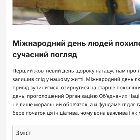
Міжнародний день людей похилого
сучасний погляд
Перший жовтневий день щороку нагадує нам про ти
залишив слід у нашому житті. Міжнародний день люд
привід зупинитися, озирнутися на старше покоління
день, проголошений Організацією Об’єднаних Націй,
не лише моральний обов’язок, а й фундамент для г
бере початок ця ініціатива, чому вона важлива і 
Зміст