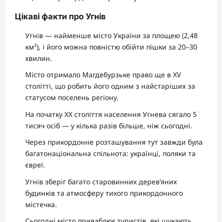
Цікаві факти про Угнів
Угнів — найменше місто України за площею (2,48
км²), і його можна повністю обійти пішки за 20–30
хвилин.
Місто отримало Магдебурзьке право ще в XV
столітті, що робить його одним з найстаріших за
статусом поселень регіону.
На початку XX століття населення Угнева сягало 5
тисяч осіб — у кілька разів більше, ніж сьогодні.
Через прикордонне розташування тут завжди була
багатонаціональна спільнота: українці, поляки та
євреї.
Угнів зберіг багато старовинних дерев’яних
будинків та атмосферу тихого прикордонного
містечка.
Сьогодні місто приваблює туристів, які шукають