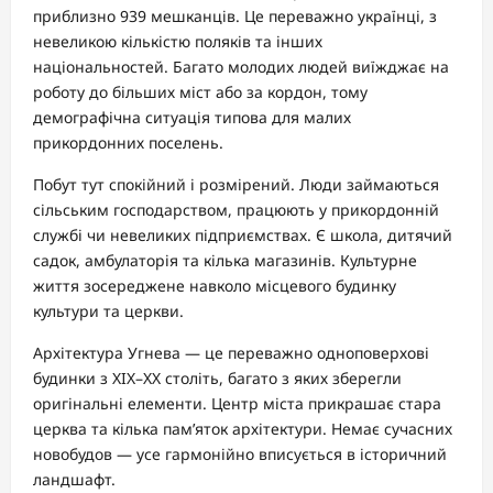
приблизно 939 мешканців. Це переважно українці, з
невеликою кількістю поляків та інших
національностей. Багато молодих людей виїжджає на
роботу до більших міст або за кордон, тому
демографічна ситуація типова для малих
прикордонних поселень.
Побут тут спокійний і розмірений. Люди займаються
сільським господарством, працюють у прикордонній
службі чи невеликих підприємствах. Є школа, дитячий
садок, амбулаторія та кілька магазинів. Культурне
життя зосереджене навколо місцевого будинку
культури та церкви.
Архітектура Угнева — це переважно одноповерхові
будинки з XIX–XX століть, багато з яких зберегли
оригінальні елементи. Центр міста прикрашає стара
церква та кілька пам’яток архітектури. Немає сучасних
новобудов — усе гармонійно вписується в історичний
ландшафт.