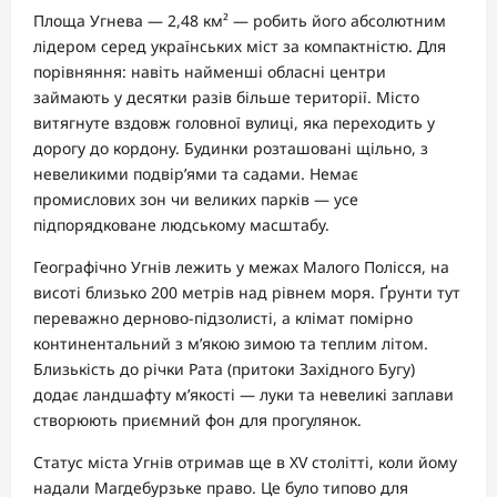
Площа Угнева — 2,48 км² — робить його абсолютним
лідером серед українських міст за компактністю. Для
порівняння: навіть найменші обласні центри
займають у десятки разів більше території. Місто
витягнуте вздовж головної вулиці, яка переходить у
дорогу до кордону. Будинки розташовані щільно, з
невеликими подвір’ями та садами. Немає
промислових зон чи великих парків — усе
підпорядковане людському масштабу.
Географічно Угнів лежить у межах Малого Полісся, на
висоті близько 200 метрів над рівнем моря. Ґрунти тут
переважно дерново-підзолисті, а клімат помірно
континентальний з м’якою зимою та теплим літом.
Близькість до річки Рата (притоки Західного Бугу)
додає ландшафту м’якості — луки та невеликі заплави
створюють приємний фон для прогулянок.
Статус міста Угнів отримав ще в XV столітті, коли йому
надали Магдебурзьке право. Це було типово для