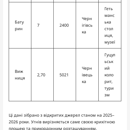
Геть
манс
Черн
Бату
ька
7
2400
ігівсь
рин
стол
ка
иця,
музеї
Гуцул
ьськ
Черн
ий
Виж
2,70
5021
івець
коло
ниця
ка
рит,
тури
зм
Ці дані зібрано з відкритих джерел станом на 2025–
2026 роки. Угнів вирізняється саме своєю крихітною
площею та прикордонним розташуванням.