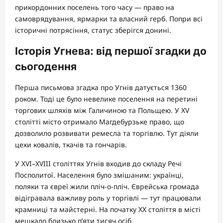
прикордонних поселень того часу — право на
самоврядування, ярмарки та власний герб. Попри всі
історичні потрясіння, статус зберігся донині.
Історія Угнева: від першої згадки до
сьогодення
Перша письмова згадка про Угнів датується 1360
роком. Тоді це було невелике поселення на перетині
торгових шляхів між Галичиною та Польщею. У XV
столітті місто отримало Магдебурзьке право, що
дозволило розвивати ремесла та торгівлю. Тут діяли
цехи ковалів, ткачів та гончарів.
У XVI–XVIII століттях Угнів входив до складу Речі
Посполитої. Населення було змішаним: українці,
поляки та євреї жили пліч-о-пліч. Єврейська громада
відігравала важливу роль у торгівлі — тут працювали
крамниці та майстерні. На початку XX століття в місті
мешкало близько п’яти тисяч осіб.