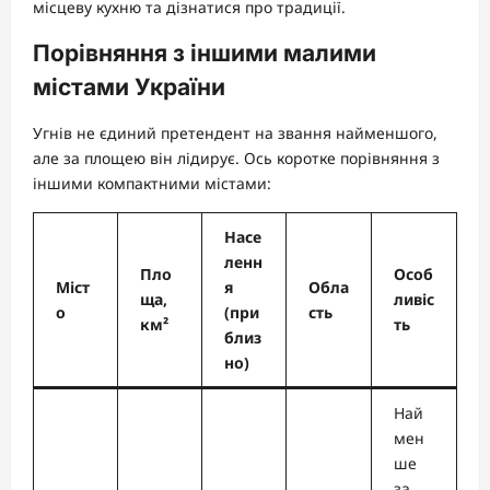
місцеву кухню та дізнатися про традиції.
Порівняння з іншими малими
містами України
Угнів не єдиний претендент на звання найменшого,
але за площею він лідирує. Ось коротке порівняння з
іншими компактними містами:
Насе
ленн
Пло
Особ
Міст
я
Обла
ща,
ливіс
о
(при
сть
км²
ть
близ
но)
Най
мен
ше
за