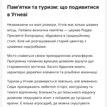
Пам’ятки та туризм: що подивитися
в Угневі
Незважаючи на малі розміри, Угнів має кілька цікавих
місць. Головна визначна пам’ятка — церква Різдва
Пресвятої Богородиці, збудована в традиційному
стилі. Біля неї розташований старий цвинтар з
цікавими надгробками.
Місто славиться своєю прикордонною атмосферою.
Прогулянка головною вулицею дозволяє відчути дух
старовинного містечка. Багато будинків мають
характерні дерев’яні елементи та різьблені віконниці.
Туризм у Угневі розвивається повільно, але впевнено.
Сюди приїжджають любителі історії, екотуризму та
тихого відпочинку. Близькість до польського кордону
дозволяє поєднувати візит з поїздкою до сусідньої
країни. Є кілька агросадиб, де можна скуштувати