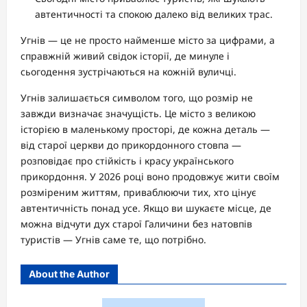
автентичності та спокою далеко від великих трас.
Угнів — це не просто найменше місто за цифрами, а
справжній живий свідок історії, де минуле і
сьогодення зустрічаються на кожній вуличці.
Угнів залишається символом того, що розмір не
завжди визначає значущість. Це місто з великою
історією в маленькому просторі, де кожна деталь —
від старої церкви до прикордонного стовпа —
розповідає про стійкість і красу українського
прикордоння. У 2026 році воно продовжує жити своїм
розміреним життям, приваблюючи тих, хто цінує
автентичність понад усе. Якщо ви шукаєте місце, де
можна відчути дух старої Галичини без натовпів
туристів — Угнів саме те, що потрібно.
About the Author