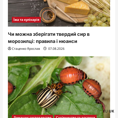
Їжа та кулінарія
Чи можна зберігати твердий сир в
морозилці: правила і нюанси
Стаценко Ярослав
07.08.2026
RU
UK
Домашнє господарство
Садівництво та рослини