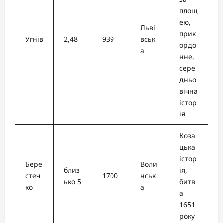
площ
ею,
Льві
прик
Угнів
2,48
939
вськ
ордо
а
нне,
сере
дньо
вічна
істор
ія
Коза
цька
істор
Бере
Воли
близ
ія,
стеч
1700
нськ
ько 5
битв
ко
а
а
1651
року