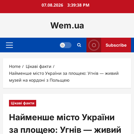
Skip
07.08.2026
3:39:40 PM
to
content
Wem.ua
Subscribe
Primary
Menu
Home
Цікаві факти
Найменше місто України за площею: Угнів — живий
музей на кордоні з Польщею
Цікаві факти
Найменше місто України
за площею: Угнів — живий