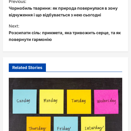
Previous:
o
Чорнобиль тварини: як природа повернулася в зону
s
відчуження і що відбувається з нею сьогодні
t
Next:
Розсипати сіль: прикмета, яка тривожить серце, та як
n
повернути гармонію
a
v
i
Related Stories
g
a
t
i
o
n