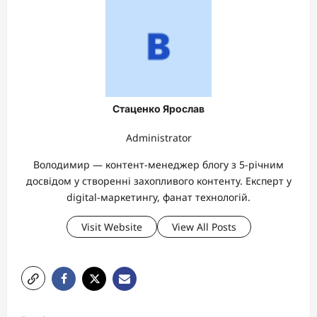
Стаценко Ярослав
Administrator
Володимир — контент-менеджер блогу з 5-річним
досвідом у створенні захопливого контенту. Експерт у
digital-маркетингу, фанат технологій.
Visit Website
View All Posts
P