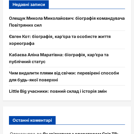
Недавні записи
Олещук Микола Миколайович: біографія командувача
Повітряних сил
Євген Кот: біографія, кар’єра та особисте життя
хореографа
Кабаєва Аліна Маратівна: біографія, кар’єра та
публічний статус
Чим видалити плями від свічки: перевірені способи
для будь-якої поверхні
Little Big учасники: повний склад і історія змін
Останні коментарі
Олександра
до
Як зв’язатися з оператором Світ ТВ: