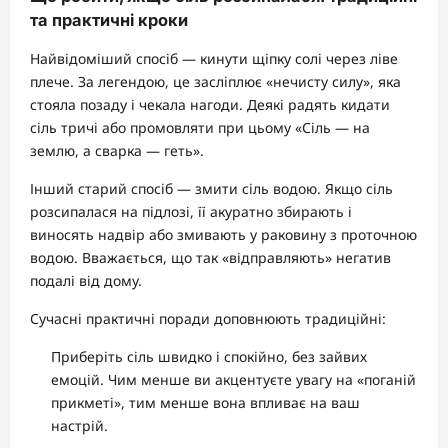
та практичні кроки
Найвідоміший спосіб — кинути щіпку солі через ліве
плече. За легендою, це засліплює «нечисту силу», яка
стояла позаду і чекала нагоди. Деякі радять кидати
сіль тричі або промовляти при цьому «Сіль — на
землю, а сварка — геть».
Інший старий спосіб — змити сіль водою. Якщо сіль
розсипалася на підлозі, її акуратно збирають і
виносять надвір або змивають у раковину з проточною
водою. Вважається, що так «відправляють» негатив
подалі від дому.
Сучасні практичні поради доповнюють традиційні:
Приберіть сіль швидко і спокійно, без зайвих
емоцій. Чим менше ви акцентуєте увагу на «поганій
прикметі», тим менше вона впливає на ваш
настрій.