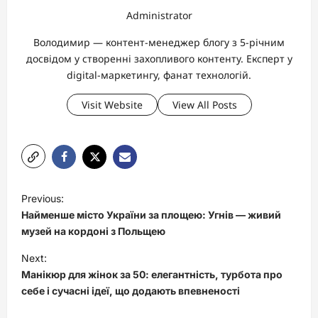
Administrator
Володимир — контент-менеджер блогу з 5-річним
досвідом у створенні захопливого контенту. Експерт у
digital-маркетингу, фанат технологій.
Visit Website
View All Posts
P
Previous:
o
Найменше місто України за площею: Угнів — живий
s
музей на кордоні з Польщею
t
Next:
Манікюр для жінок за 50: елегантність, турбота про
n
себе і сучасні ідеї, що додають впевненості
a