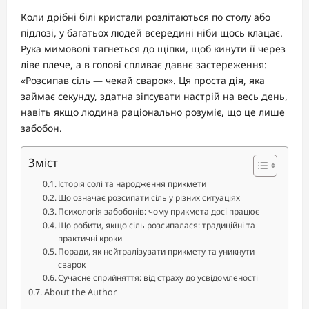
Коли дрібні білі кристали розлітаються по столу або
підлозі, у багатьох людей всередині ніби щось клацає.
Рука мимоволі тягнеться до щіпки, щоб кинути її через
ліве плече, а в голові спливає давнє застереження:
«Розсипав сіль — чекай сварок». Ця проста дія, яка
займає секунду, здатна зіпсувати настрій на весь день,
навіть якщо людина раціонально розуміє, що це лише
забобон.
Зміст
Історія солі та народження прикмети
Що означає розсипати сіль у різних ситуаціях
Психологія забобонів: чому прикмета досі працює
Що робити, якщо сіль розсипалася: традиційні та
практичні кроки
Поради, як нейтралізувати прикмету та уникнути
сварок
Сучасне сприйняття: від страху до усвідомленості
About the Author