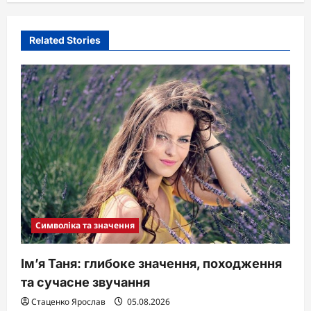
v
i
Related Stories
g
a
t
i
o
n
Символіка та значення
Ім’я Таня: глибоке значення, походження
та сучасне звучання
Стаценко Ярослав
05.08.2026