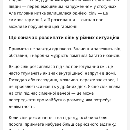
півдні — перед емоційним напруженням у стосунках.
Але головна нитка залишалася однією: сіль — це
символ гармонії, а її розсипання — сигнал про
можливе порушення цієї гармонії.
Що означає розсипати сіль у різних ситуаціях
Прикмета не завжди однакова. Значення залежить від
обставин, і народна мудрість помітила багато нюансів.
Якщо сіль розсипалася під час приготування їжі, це
часто тлумачать як знак внутрішньої напруги в домі.
Господар або господиня, можливо, переживає стрес, і
це проявляється навіть у дрібних діях. Якщо сіль впала
на стіл під час сімейної вечері — це може
попереджати про майбутню розмову, яка потребує
делікатності.
Коли сіль розсипається на підлогу, особливо біля
порога, прикмета набуває більш серйозного відтінку.