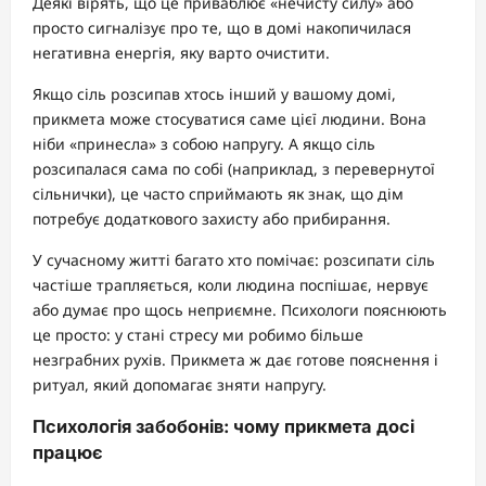
Деякі вірять, що це приваблює «нечисту силу» або
просто сигналізує про те, що в домі накопичилася
негативна енергія, яку варто очистити.
Якщо сіль розсипав хтось інший у вашому домі,
прикмета може стосуватися саме цієї людини. Вона
ніби «принесла» з собою напругу. А якщо сіль
розсипалася сама по собі (наприклад, з перевернутої
сільнички), це часто сприймають як знак, що дім
потребує додаткового захисту або прибирання.
У сучасному житті багато хто помічає: розсипати сіль
частіше трапляється, коли людина поспішає, нервує
або думає про щось неприємне. Психологи пояснюють
це просто: у стані стресу ми робимо більше
незграбних рухів. Прикмета ж дає готове пояснення і
ритуал, який допомагає зняти напругу.
Психологія забобонів: чому прикмета досі
працює