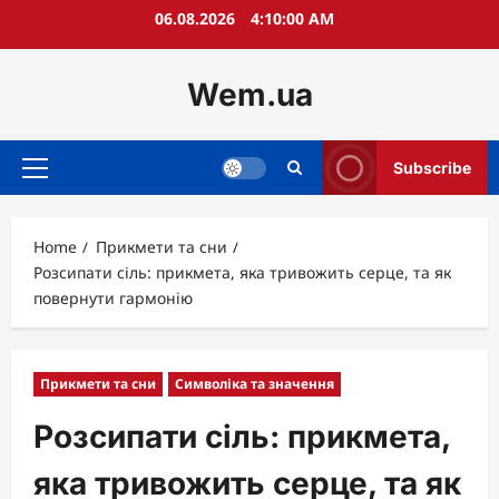
Skip
06.08.2026
4:10:02 AM
to
content
Wem.ua
Subscribe
Primary
Menu
Home
Прикмети та сни
Розсипати сіль: прикмета, яка тривожить серце, та як
повернути гармонію
Прикмети та сни
Символіка та значення
Розсипати сіль: прикмета,
яка тривожить серце, та як