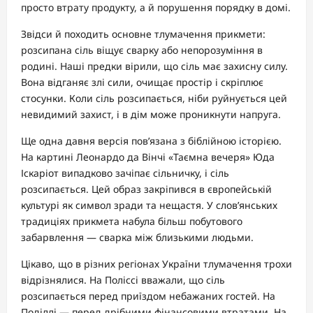
просто втрату продукту, а й порушення порядку в домі.
Звідси й походить основне тлумачення прикмети:
розсипана сіль віщує сварку або непорозуміння в
родині. Наші предки вірили, що сіль має захисну силу.
Вона відганяє злі сили, очищає простір і скріплює
стосунки. Коли сіль розсипається, ніби руйнується цей
невидимий захист, і в дім може проникнути напруга.
Ще одна давня версія пов’язана з біблійною історією.
На картині Леонардо да Вінчі «Таємна вечеря» Юда
Іскаріот випадково зачіпає сільничку, і сіль
розсипається. Цей образ закріпився в європейській
культурі як символ зради та нещастя. У слов’янських
традиціях прикмета набула більш побутового
забарвлення — сварка між близькими людьми.
Цікаво, що в різних регіонах України тлумачення трохи
відрізнялися. На Поліссі вважали, що сіль
розсипається перед приїздом небажаних гостей. На
Поділлі — перед дрібними фінансовими втратами. На