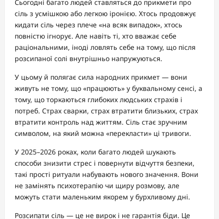
Сьогодні багато людей ставляться до прикмети про
сіль з усмішкою або легкою іронією. Хтось продовжує
кидати сіль через плече «на всяк випадок», хтось
повністю ігнорує. Але навіть ті, хто вважає себе
раціональними, іноді ловлять себе на тому, що після
розсипаної солі внутрішньо напружуються.
У цьому й полягає сила народних прикмет — вони
живуть не тому, що «працюють» у буквальному сенсі, а
тому, що торкаються глибоких людських страхів і
потреб. Страх сварки, страх втратити близьких, страх
втратити контроль над життям. Сіль стає зручним
символом, на який можна «перекласти» ці тривоги.
У 2025–2026 роках, коли багато людей шукають
способи знизити стрес і повернути відчуття безпеки,
такі прості ритуали набувають нового значення. Вони
не замінять психотерапію чи щиру розмову, але
можуть стати маленьким якорем у бурхливому дні.
Розсипати сіль — це не вирок і не гарантія біди. Це