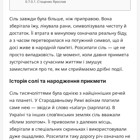
Стаценко Ярослав
Сіль завжди була більше, ніж приправою. Вона
зберігала їжу, лікувала рани, символізувала чистоту й
достаток. Її втрата в минулому означала реальну біду,
а з часом перетворилася на потужний символ, що й
досі живе в народній пам’яті. Розсипати сіль — це не
просто випадковість. Це момент, коли давня прикмета
зустрічається з сучасним життям і змушує
замислитися про те, як ми сприймаємо дрібні події.
Історія солі та народження прикмети
Сіль тисячоліттями була однією з найцінніших речей
на планеті. У Стародавньому Римі воїнам платили
саме нею — звідси й слово «salary» (зарплата). В
Україні та інших слов’янських землях сіль вважали
«білим золотом». Її привозили з далеких місць,
зберігали в спеціальних скриньках і використовували
дуже ощадливо. Розсипати таку дорогу річ означало не