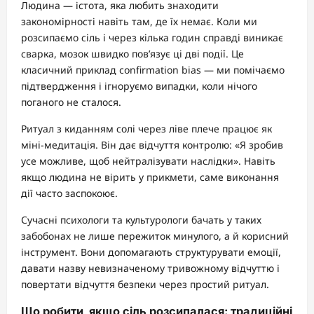
Людина — істота, яка любить знаходити
закономірності навіть там, де їх немає. Коли ми
розсипаємо сіль і через кілька годин справді виникає
сварка, мозок швидко пов’язує ці дві події. Це
класичний приклад confirmation bias — ми помічаємо
підтвердження і ігноруємо випадки, коли нічого
поганого не сталося.
Ритуал з киданням солі через ліве плече працює як
міні-медитація. Він дає відчуття контролю: «Я зробив
усе можливе, щоб нейтралізувати наслідки». Навіть
якщо людина не вірить у прикмети, саме виконання
дії часто заспокоює.
Сучасні психологи та культурологи бачать у таких
забобонах не лише пережиток минулого, а й корисний
інструмент. Вони допомагають структурувати емоції,
давати назву невизначеному тривожному відчуттю і
повертати відчуття безпеки через простий ритуал.
Що робити, якщо сіль розсипалася: традиційні