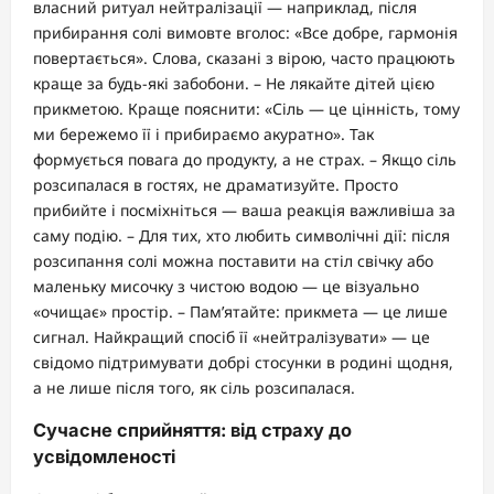
власний ритуал нейтралізації — наприклад, після
прибирання солі вимовте вголос: «Все добре, гармонія
повертається». Слова, сказані з вірою, часто працюють
краще за будь-які забобони. – Не лякайте дітей цією
прикметою. Краще пояснити: «Сіль — це цінність, тому
ми бережемо її і прибираємо акуратно». Так
формується повага до продукту, а не страх. – Якщо сіль
розсипалася в гостях, не драматизуйте. Просто
прибийте і посміхніться — ваша реакція важливіша за
саму подію. – Для тих, хто любить символічні дії: після
розсипання солі можна поставити на стіл свічку або
маленьку мисочку з чистою водою — це візуально
«очищає» простір. – Пам’ятайте: прикмета — це лише
сигнал. Найкращий спосіб її «нейтралізувати» — це
свідомо підтримувати добрі стосунки в родині щодня,
а не лише після того, як сіль розсипалася.
Сучасне сприйняття: від страху до
усвідомленості