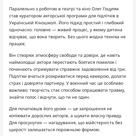
Паралельно з роботою в театрі та кіно Олег Гоцуляк
став куратором акторської програми для підлітків в
Українській Кіношколі. Його підхід простий і глибокий
одночасно: головне — живий процес, у якому дитина
відчуває, що вона творить. Без цього жодна техніка не
працює.
Він створює атмосферу свободи та довіри, де навіть
наймолодші актори перестають боятися помилок і
починають отримувати справжнє задоволення від гри.
Підлітки вчаться розкриватися перед камерою, долати
страх і довіряти партнеру. У воєнний час це особливо
важливо: творчість стає способом опрацювати травму,
знайти голос і відчути, що ти не один.
Для початківців його уроки — це запрошення не
копіювати дорослих акторів, а шукати власну правду.
Для просунутих — нагадування, що майстерність без
щирості залишається порожньою формою.