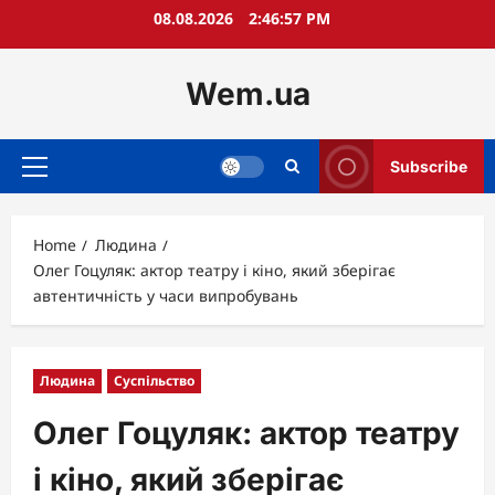
Skip
08.08.2026
2:46:59 PM
to
content
Wem.ua
Subscribe
Primary
Menu
Home
Людина
Олег Гоцуляк: актор театру і кіно, який зберігає
автентичність у часи випробувань
Людина
Суспільство
Олег Гоцуляк: актор театру
і кіно, який зберігає