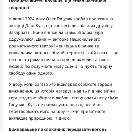
Особисте життя: кохання, що стало частиною
творчості
У липні 2024 року Олег Гоцуляк зробив пропозицію
акторці Дані Кузь під час весілля спільних друзів у
Закарпатті. Вона відповіла «так». Згодом пара
одружилася. Дана — акторка Національного
драматичного театру імені Івана Франка та
викладачка акторської майстерності. Їхній союз — це
не просто романтична історія двох колег, а союз
людей, які розуміють мову сцени і цінують творчу
свободу один одного.
У добу, коли багато хто відкладає особисте заради
виживання, ця історія нагадує: навіть під час війни
серце здатне обирати любов і створювати нову сім’ю.
Гоцуляк і Кузь не приховують щастя, але й не
перетворюють його на шоу — їхня приватність
виглядає природною і гідною.
Викладацьке покликання: передавати вогонь