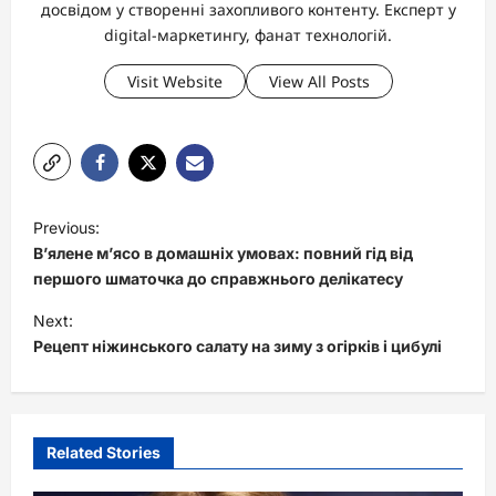
досвідом у створенні захопливого контенту. Експерт у
digital-маркетингу, фанат технологій.
Visit Website
View All Posts
P
Previous:
o
В’ялене м’ясо в домашніх умовах: повний гід від
s
першого шматочка до справжнього делікатесу
t
Next:
Рецепт ніжинського салату на зиму з огірків і цибулі
n
a
v
i
Related Stories
g