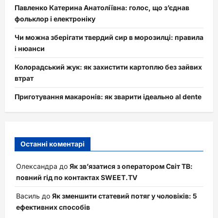
Павленко Катерина Анатоліївна: голос, що з’єднав
фольклор і електроніку
Чи можна зберігати твердий сир в морозилці: правила
і нюанси
Колорадський жук: як захистити картоплю без зайвих
втрат
Приготування макаронів: як зварити ідеально al dente
Останні коментарі
Олександра
до
Як зв’язатися з оператором Світ ТВ:
повний гід по контактах SWEET.TV
Василь
до
Як зменшити статевий потяг у чоловіків: 5
ефективних способів