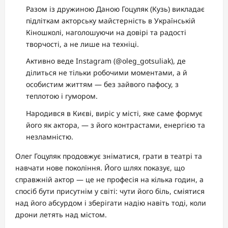
Разом із дружиною Даною Гоцуляк (Кузь) викладає
підліткам акторську майстерність в Українській
Кіношколі, наголошуючи на довірі та радості
творчості, а не лише на техніці.
Активно веде Instagram (@oleg_gotsuliak), де
ділиться не тільки робочими моментами, а й
особистим життям — без зайвого пафосу, з
теплотою і гумором.
Народився в Києві, виріс у місті, яке саме формує
його як актора, — з його контрастами, енергією та
незламністю.
Олег Гоцуляк продовжує зніматися, грати в театрі та
навчати нове покоління. Його шлях показує, що
справжній актор — це не професія на кілька годин, а
спосіб бути присутнім у світі: чути його біль, сміятися
над його абсурдом і зберігати надію навіть тоді, коли
дрони летять над містом.