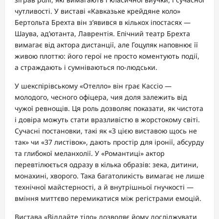
чутливості. У виставі «Кавказьке крейдяне коло»
Бертольта Брехта він з’явився в кількох іпостасях —
Шаува, ад’ютанта, Лаврентія. Епічний театр Брехта
вимагає від актора дистанції, але Гоцуляк наповнює її
живою плоттю: його герої не просто коментують події,
а страждають і сумніваються по-людськи.
У шекспірівському «Отелло» він грає Кассіо —
молодого, чесного офіцера, чия доля залежить від
чужої ревнощів. Ця роль дозволяє показати, як чистота
і довіра можуть стати вразливістю в жорстокому світі.
Сучасні постановки, такі як «З цією виставою щось не
так» чи «37 листівок», дають простір для іронії, абсурду
та глибокої меланхолії. У «Романтиці» актор
перевтілюється одразу в кілька образів: зека, дитини,
монахині, хворого. Така багатоликість вимагає не лише
технічної майстерності, а й внутрішньої гнучкості —
вміння миттєво перемикатися між регістрами емоцій.
Вистава «Віддайте тіло» дозволяє йому досліджувати