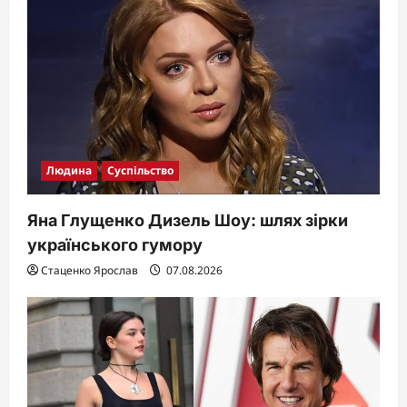
a
t
i
o
n
Людина
Суспільство
Яна Глущенко Дизель Шоу: шлях зірки
українського гумору
Стаценко Ярослав
07.08.2026