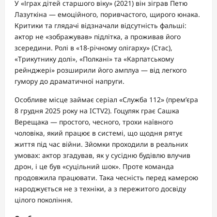
У «Іграх дітей старшого віку» (2021) він зіграв Петю
Лазуткіна — емоційного, поривчастого, щирого юнака.
Критики та глядачі відзначали відсутність фальші:
актор не «зображував» підлітка, а проживав його
зсередини. Ролі в «18-річному олігарху» (Стас),
«Трикутнику долі», «Полкані» та «Карпатському
рейнджері» розширили його амплуа — від легкого
гумору до драматичної напруги.
Особливе місце займає серіал «Служба 112» (прем’єра
8 грудня 2025 року на ICTV2). Гоцуляк грає Сашка
Верещака — простого, чесного, трохи наївного
чоловіка, який працює в системі, що щодня рятує
життя під час війни. Зйомки проходили в реальних
умовах: актор згадував, як у сусідню будівлю влучив
дрон, і це був «суцільний шок». Проте команда
продовжила працювати. Така чесність перед камерою
народжується не з техніки, а з пережитого досвіду
цілого покоління.