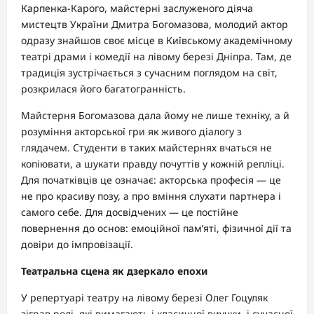
Карпенка-Карого, майстерні заслуженого діяча
мистецтв України Дмитра Богомазова, молодий актор
одразу знайшов своє місце в Київському академічному
театрі драми і комедії на лівому березі Дніпра. Там, де
традиція зустрічається з сучасним поглядом на світ,
розкрилася його багатогранність.
Майстерня Богомазова дала йому не лише техніку, а й
розуміння акторської гри як живого діалогу з
глядачем. Студенти в таких майстернях вчаться не
копіювати, а шукати правду почуттів у кожній репліці.
Для початківців це означає: акторська професія — це
не про красиву позу, а про вміння слухати партнера і
самого себе. Для досвідчених — це постійне
повернення до основ: емоційної пам’яті, фізичної дії та
довіри до імпровізації.
Театральна сцена як дзеркало епохи
У репертуарі театру на лівому березі Олег Гоцуляк
зіграв ролі, які вимагають і класичної виучки, і сучасної