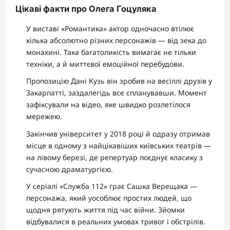
Цікаві факти про Олега Гоцуляка
У виставі «Романтика» актор одночасно втілює
кілька абсолютно різних персонажів — від зека до
монахині. Така багатоликість вимагає не тільки
техніки, а й миттєвої емоційної перебудови.
Пропозицію Дані Кузь він зробив на весіллі друзів у
Закарпатті, заздалегідь все спланувавши. Момент
зафіксували на відео, яке швидко розлетілося
мережею.
Закінчив університет у 2018 році й одразу отримав
місце в одному з найцікавіших київських театрів —
на лівому березі, де репертуар поєднує класику з
сучасною драматургією.
У серіалі «Служба 112» грає Сашка Верещака —
персонажа, який уособлює простих людей, що
щодня рятують життя під час війни. Зйомки
відбувалися в реальних умовах тривог і обстрілів.