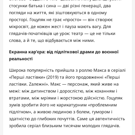
стосунки батька і сина — дві різні генерації, два
погляди на життя, які зіштовхуються в одному
просторі. Гоцуляк не грає «просто» — він створює
мікросвіт, де кожен жест і пауза мають вагу. Для
глядачів-початківців це урок: театр — це не тільки
слова, а й те, що відбувається між ними.
Екранна кар’єра: від підліткової драми до воєнної
реальності
Широка популярність прийшла з роллю Макса в серіалі
«Перші ластівки» (2019) та його продовженні «Перші
ластівки. Zалежні». Макс — персонаж, який живе на
межі: між дитинством і дорослістю, між коханням і
втратами, між мріями і жорстокою дійсністю. Гоцуляк
зумів зробити його не карикатурним «проблемним
підлітком», а живою людиною з болем, гумором і
здатністю до глибоких почуттів. Саме ця автентичність
зробила серіал близьким тисячам молодих глядачів.