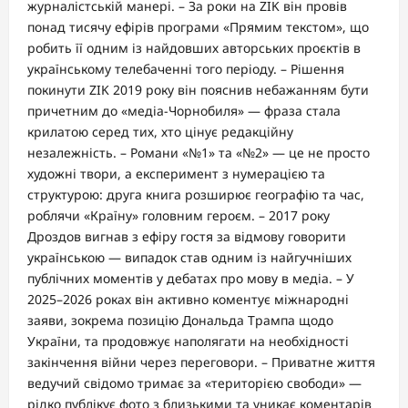
журналістській манері. – За роки на ZIK він провів
понад тисячу ефірів програми «Прямим текстом», що
робить її одним із найдовших авторських проєктів в
українському телебаченні того періоду. – Рішення
покинути ZIK 2019 року він пояснив небажанням бути
причетним до «медіа-Чорнобиля» — фраза стала
крилатою серед тих, хто цінує редакційну
незалежність. – Романи «№1» та «№2» — це не просто
художні твори, а експеримент з нумерацією та
структурою: друга книга розширює географію та час,
роблячи «Країну» головним героєм. – 2017 року
Дроздов вигнав з ефіру гостя за відмову говорити
українською — випадок став одним із найгучніших
публічних моментів у дебатах про мову в медіа. – У
2025–2026 роках він активно коментує міжнародні
заяви, зокрема позицію Дональда Трампа щодо
України, та продовжує наполягати на необхідності
закінчення війни через переговори. – Приватне життя
ведучий свідомо тримає за «територією свободи» —
рідко публікує фото з близькими та уникає коментарів