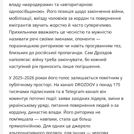
владу «мародерами» та «авторитарною
одноосібщиною». Його позиція щодо закінчення війни,
мобілізації, виїзду чоловіків за кордон та повернення
емігрантів звучить жорстко й часто суперечливо.
Прихильники вважають це чесністю та мужністю
називати речі своїми іменами, опоненти —
поразницькою риторикою чи навіть просуванням тез,
близьких до російської пропаганди. Сам Дроздов
наполягає: війну треба закінчувати, бо кожний
наступний рік приносить лише погіршення.
У 2025–2026 роках його голос залишається помітним у
публічному просторі. На каналі DROZDOV з понад 175
тисячами підписників та в Telegram-каналі він
коментує поточні події: заяви західних лідерів, зміни в
українському уряді, питання повернення людей з-за
кордону, династію влади. Його риторика не
пом’якшала — навпаки, стала ще більш
прямолінійною. Для одних це джерело
альтернативного погляду, для інших — чергова