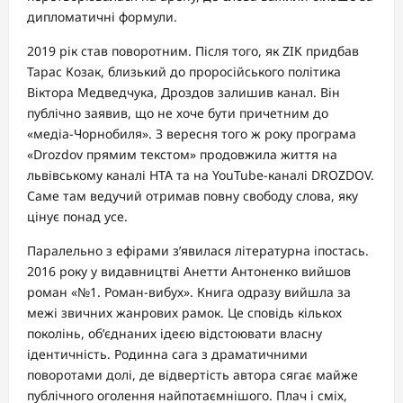
дипломатичні формули.
2019 рік став поворотним. Після того, як ZIK придбав
Тарас Козак, близький до проросійського політика
Віктора Медведчука, Дроздов залишив канал. Він
публічно заявив, що не хоче бути причетним до
«медіа-Чорнобиля». З вересня того ж року програма
«Drozdov прямим текстом» продовжила життя на
львівському каналі НТА та на YouTube-каналі DROZDOV.
Саме там ведучий отримав повну свободу слова, яку
цінує понад усе.
Паралельно з ефірами з’явилася літературна іпостась.
2016 року у видавництві Анетти Антоненко вийшов
роман «№1. Роман-вибух». Книга одразу вийшла за
межі звичних жанрових рамок. Це сповідь кількох
поколінь, об’єднаних ідеєю відстоювати власну
ідентичність. Родинна сага з драматичними
поворотами долі, де відвертість автора сягає майже
публічного оголення найпотаємнішого. Плач і сміх,