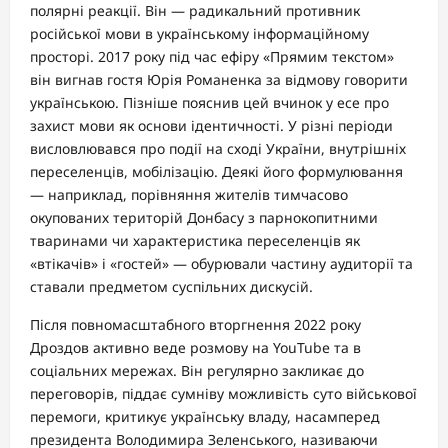
полярні реакції. Він — радикальний противник
російської мови в українському інформаційному
просторі. 2017 року під час ефіру «Прямим текстом»
він вигнав гостя Юрія Романенка за відмову говорити
українською. Пізніше пояснив цей вчинок у есе про
захист мови як основи ідентичності. У різні періоди
висловлювався про події на сході України, внутрішніх
переселенців, мобілізацію. Деякі його формулювання
— наприклад, порівняння жителів тимчасово
окупованих територій Донбасу з парнокопитними
тваринами чи характеристика переселенців як
«втікачів» і «гостей» — обурювали частину аудиторії та
ставали предметом суспільних дискусій.
Після повномасштабного вторгнення 2022 року
Дроздов активно веде розмову на YouTube та в
соціальних мережах. Він регулярно закликає до
переговорів, піддає сумніву можливість суто військової
перемоги, критикує українську владу, насамперед
президента Володимира Зеленського, називаючи