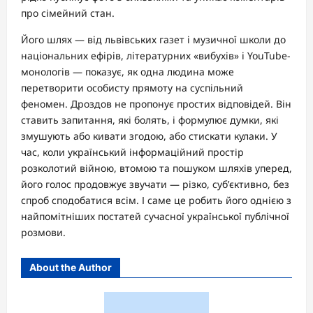
про сімейний стан.
Його шлях — від львівських газет і музичної школи до
національних ефірів, літературних «вибухів» і YouTube-
монологів — показує, як одна людина може
перетворити особисту прямоту на суспільний
феномен. Дроздов не пропонує простих відповідей. Він
ставить запитання, які болять, і формулює думки, які
змушують або кивати згодою, або стискати кулаки. У
час, коли український інформаційний простір
розколотий війною, втомою та пошуком шляхів уперед,
його голос продовжує звучати — різко, суб’єктивно, без
спроб сподобатися всім. І саме це робить його однією з
найпомітніших постатей сучасної української публічної
розмови.
About the Author