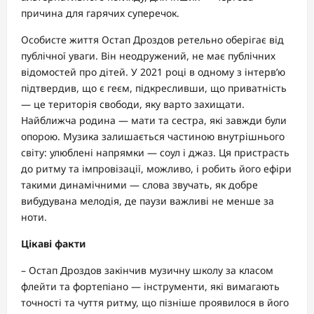
причина для гарячих суперечок.
Особисте життя Остап Дроздов ретельно оберігає від
публічної уваги. Він неодружений, не має публічних
відомостей про дітей. У 2021 році в одному з інтерв’ю
підтвердив, що є геєм, підкресливши, що приватність
— це територія свободи, яку варто захищати.
Найближча родина — мати та сестра, які завжди були
опорою. Музика залишається частиною внутрішнього
світу: улюблені напрямки — соул і джаз. Ця пристрасть
до ритму та імпровізації, можливо, і робить його ефіри
такими динамічними — слова звучать, як добре
вибудувана мелодія, де паузи важливі не менше за
ноти.
Цікаві факти
– Остап Дроздов закінчив музичну школу за класом
флейти та фортепіано — інструменти, які вимагають
точності та чуття ритму, що пізніше проявилося в його