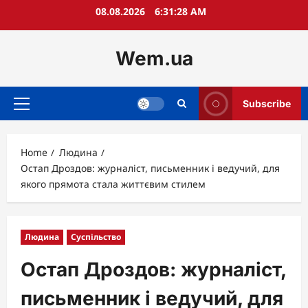
Skip
08.08.2026
6:31:29 AM
to
content
Wem.ua
Subscribe
Primary
Menu
Home
Людина
Остап Дроздов: журналіст, письменник і ведучий, для
якого прямота стала життєвим стилем
Людина
Суспільство
Остап Дроздов: журналіст,
письменник і ведучий, для