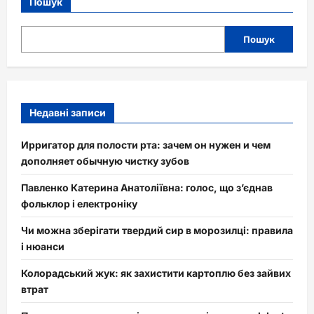
Пошук
Пошук
Недавні записи
Ирригатор для полости рта: зачем он нужен и чем
дополняет обычную чистку зубов
Павленко Катерина Анатоліївна: голос, що з’єднав
фольклор і електроніку
Чи можна зберігати твердий сир в морозилці: правила
і нюанси
Колорадський жук: як захистити картоплю без зайвих
втрат