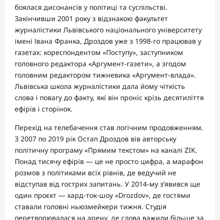
боялася дисонансів у політиці та суспільстві.
Закінчивши 2001 року з відзнакою факультет
журналістики Львівського національного університету
імені Івана Франка, Дроздов уже з 1998-го працював у
газетах: кореспондентом «Поступу», заступником
головного редактора «Аргумент-газети», а згодом
головним редактором тижневика «Аргумент-влада».
Львівська школа журналістики дала йому чіткість
слова і повагу до факту, які він проніс крізь десятиліття
ефірів і сторінок.
Перехід на телебачення став логічним продовженням.
З 2007 по 2019 рік Остап Дроздов вів авторську
політичну програму «Прямим текстом» на каналі ZIK.
Понад тисячу ефірів — це не просто цифра, а марафон
розмов з політиками всіх рівнів, де ведучий не
відступав від гострих запитань. У 2014-му з’явився ще
один проєкт — хард-ток-шоу «Drozdov», де гостями
ставали головні ньюзмейкери тижня. Студія
перетворювалася на арену, де слова важили більше за