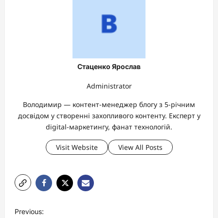
Стаценко Ярослав
Administrator
Володимир — контент-менеджер блогу з 5-річним
досвідом у створенні захопливого контенту. Експерт у
digital-маркетингу, фанат технологій.
Visit Website
View All Posts
P
Previous: