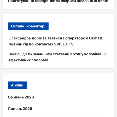
Приготування макаронів: як зварити ідеально al dente
Останні коментарі
Олександра
до
Як зв’язатися з оператором Світ ТВ:
повний гід по контактах SWEET.TV
Василь
до
Як зменшити статевий потяг у чоловіків: 5
ефективних способів
Архіви
Серпень 2026
Липень 2026