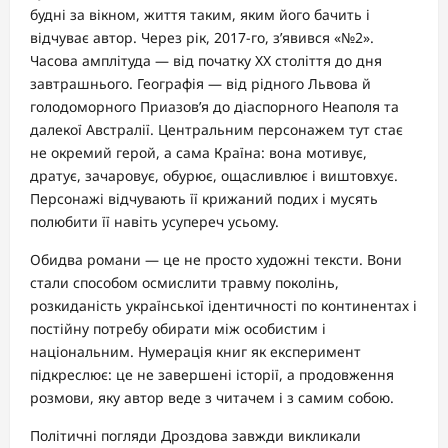
будні за вікном, життя таким, яким його бачить і
відчуває автор. Через рік, 2017-го, з’явився «№2».
Часова амплітуда — від початку ХХ століття до дня
завтрашнього. Географія — від рідного Львова й
голодоморного Приазов’я до діаспорного Неаполя та
далекої Австралії. Центральним персонажем тут стає
не окремий герой, а сама Країна: вона мотивує,
дратує, зачаровує, обурює, ощасливлює і виштовхує.
Персонажі відчувають її крижаний подих і мусять
полюбити її навіть усупереч усьому.
Обидва романи — це не просто художні тексти. Вони
стали способом осмислити травму поколінь,
розкиданість української ідентичності по континентах і
постійну потребу обирати між особистим і
національним. Нумерація книг як експеримент
підкреслює: це не завершені історії, а продовження
розмови, яку автор веде з читачем і з самим собою.
Політичні погляди Дроздова завжди викликали