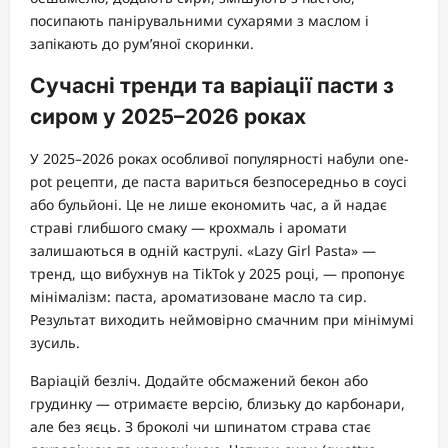
посипають панірувальними сухарями з маслом і
запікають до рум’яної скоринки.
Сучасні тренди та варіації пасти з
сиром у 2025–2026 роках
У 2025–2026 роках особливої популярності набули one-
pot рецепти, де паста вариться безпосередньо в соусі
або бульйоні. Це не лише економить час, а й надає
страві глибшого смаку — крохмаль і аромати
залишаються в одній каструлі. «Lazy Girl Pasta» —
тренд, що вибухнув на TikTok у 2025 році, — пропонує
мінімалізм: паста, ароматизоване масло та сир.
Результат виходить неймовірно смачним при мінімумі
зусиль.
Варіацій безліч. Додайте обсмажений бекон або
грудинку — отримаєте версію, близьку до карбонари,
але без яєць. З броколі чи шпинатом страва стає