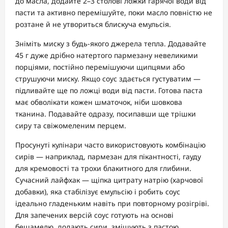
до масла, додайте 2–3 столові ложки гарячої води від
пасти та активно перемішуйте, поки масло повністю не
розтане й не утвориться блискуча емульсія.
Зніміть миску з будь-якого джерела тепла. Додавайте
45 г дуже дрібно натертого пармезану невеликими
порціями, постійно перемішуючи щипцями або
струшуючи миску. Якщо соус здається густуватим —
підливайте ще по ложці води від пасти. Готова паста
має обволікати кожен шматочок, ніби шовкова
тканина. Подавайте одразу, посипавши ще трішки
сиру та свіжомеленим перцем.
Просунуті кулінари часто використовують комбінацію
сирів — наприклад, пармезан для пікантності, гауду
для кремовості та трохи блакитного для глибини.
Сучасний лайфхак — щіпка цитрату натрію (харчової
добавки), яка стабілізує емульсію і робить соус
ідеально гладеньким навіть при повторному розігріві.
Для запечених версій соус готують на основі
бешамелю, додають сири, змішують з пастою,