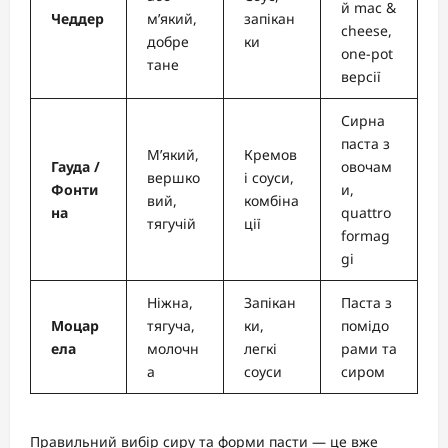
й mac &
Чеддер
м’який,
запікан
cheese,
добре
ки
one-pot
тане
версії
Сирна
паста з
М’який,
Кремов
Гауда /
овочам
вершко
і соуси,
Фонти
и,
вий,
комбіна
на
quattro
тягучій
ції
formag
gi
Ніжна,
Запікан
Паста з
Моцар
тягучa,
ки,
помідо
ела
молочн
легкі
рами та
а
соуси
сиром
Правильний вибір сиру та форми пасти — це вже