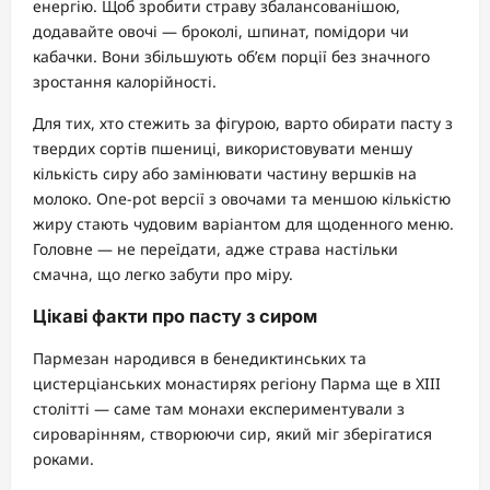
енергію. Щоб зробити страву збалансованішою,
додавайте овочі — броколі, шпинат, помідори чи
кабачки. Вони збільшують об’єм порції без значного
зростання калорійності.
Для тих, хто стежить за фігурою, варто обирати пасту з
твердих сортів пшениці, використовувати меншу
кількість сиру або замінювати частину вершків на
молоко. One-pot версії з овочами та меншою кількістю
жиру стають чудовим варіантом для щоденного меню.
Головне — не переїдати, адже страва настільки
смачна, що легко забути про міру.
Цікаві факти про пасту з сиром
Пармезан народився в бенедиктинських та
цистерціанських монастирях регіону Парма ще в XIII
столітті — саме там монахи експериментували з
сироварінням, створюючи сир, який міг зберігатися
роками.