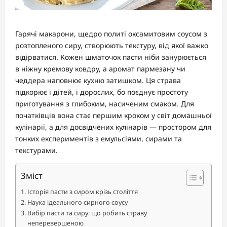
Гарячі макарони, щедро политі оксамитовим соусом з
розтопленого сиру, створюють текстуру, від якої важко
відірватися. Кожен шматочок пасти ніби занурюється
в ніжну кремову ковдру, а аромат пармезану чи
чеддера наповнює кухню затишком. Ця страва
підкорює і дітей, і дорослих, бо поєднує простоту
приготування з глибоким, насиченим смаком. Для
початківців вона стає першим кроком у світ домашньої
кулінарії, а для досвідчених кулінарів — простором для
тонких експериментів з емульсіями, сирами та
текстурами.
Зміст
Історія пасти з сиром крізь століття
Наука ідеального сирного соусу
Вибір пасти та сиру: що робить страву
неперевершеною