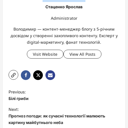
Стаценко Ярослав
Administrator
Володимир — контент-менеджер блогу з 5-річним
досвідом у створенні захопливого контенту. Експерт у
digital-маркетингу, фанат технологій.
Visit Website
View All Posts
P
Previous:
o
Білі гриби
s
Next:
t
Прогноз погоди: як сучасні технології малюють
картину майбутнього неба
n