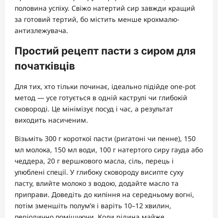
половина успіху. Свіжо натертий сир завжди кращий
за готовий тертий, бо містить менше крохмалю-
антизлежувача.
Простий рецепт пасти з сиром для
початківців
Для тих, хто тільки починає, ідеально підійде one-pot
метод — усе готується в одній каструлі чи глибокій
сковороді. Це мінімізує посуд і час, а результат
виходить насиченим.
Візьміть 300 г короткої пасти (ригатоні чи пенне), 150
мл молока, 150 мл води, 100 г натертого сиру гауда або
чеддера, 20 г вершкового масла, сіль, перець і
улюблені спеції. У глибоку сковороду висипте суху
пасту, влийте молоко з водою, додайте масло та
приправи. Доведіть до кипіння на середньому вогні,
потім зменшіть полум’я і варіть 10–12 хвилин,
періодично помішуючи. Коли рідина майже