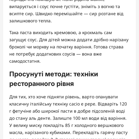
випарується і соус почне густіти, зніміть з вогню та
всипте сир. Швидко перемішайте — сир розтане від
залишкового тепла.
Така паста виходить кремовою, а крохмаль сам
загущує соус. Для дітей можна додати дрібно нарізану
броколі чи моркву на початку варіння. Готова страва
не потребує додаткових соусів — вона вже
самодостатня.
Просунуті методи: техніки
ресторанного рівня
Для тих, хто хоче підняти рівень, варто опанувати
класичну італійську техніку cacio e pepe. Відваріть 120
г фетучіне або широкої пасти в добре підсоленій воді
до стану аль денте. Залиште 100 мл води від варіння.
У велику миску покладіть 85 г холодного вершкового
масла, нарізаного кубиками. Перекладіть гарячу пасту