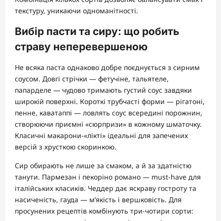
текстуру, уникаючи одноманітності.
Вибір пасти та сиру: що робить
страву неперевершеною
Не всяка паста однаково добре поєднується з сирним
соусом. Довгі стрічки — фетучіне, тальятеле,
папарделе — чудово тримають густий соус завдяки
широкій поверхні. Короткі трубчасті форми — рігатоні,
пенне, каватаппі — ловлять соус всередині порожнин,
створюючи приємні «сюрпризи» в кожному шматочку.
Класичні макарони-«лікті» ідеальні для запечених
версій з хрусткою скоринкою.
Сир обирають не лише за смаком, а й за здатністю
танути. Пармезан і пекоріно романо — must-have для
італійських класиків. Чеддер дає яскраву гостроту та
насиченість, гауда — м’якість і вершковість. Для
просунених рецептів комбінують три-чотири сорти: