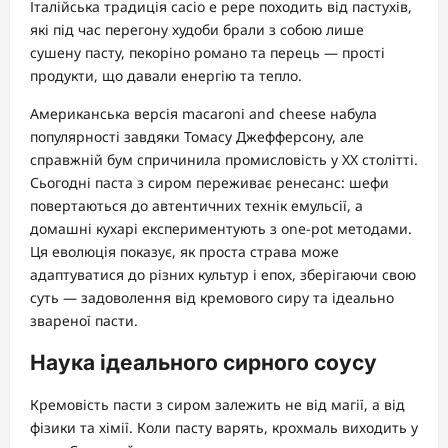
Італійська традиція cacio e pepe походить від пастухів,
які під час перегону худоби брали з собою лише
сушену пасту, пекоріно романо та перець — прості
продукти, що давали енергію та тепло.
Американська версія macaroni and cheese набула
популярності завдяки Томасу Джефферсону, але
справжній бум спричинила промисловість у XX столітті.
Сьогодні паста з сиром переживає ренесанс: шефи
повертаються до автентичних технік емульсії, а
домашні кухарі експериментують з one-pot методами.
Ця еволюція показує, як проста страва може
адаптуватися до різних культур і епох, зберігаючи свою
суть — задоволення від кремового сиру та ідеально
звареної пасти.
Наука ідеального сирного соусу
Кремовість пасти з сиром залежить не від магії, а від
фізики та хімії. Коли пасту варять, крохмаль виходить у