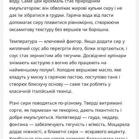
воду. Саме цей крохмаль стає природним
емульгатором: він обволікає жирові кульки сиру і не
дає їм зібратися в грудки. Гаряча вода від пасти
допомагає сиру плавитися рівномірно, створюючи
оксамитову текстуру без вершків чи борошна.
Температура — ключовий фактор. Якщо додати сир у
киплячий соус або перегріти його, білки згортаються, і
соус стає зернистим або тягучим. Досвідчені кулінари
знімають каструлю з вогню або працюють на
найменшому полум’ї. Холодне вершкове масло, яке
кладуть у миску з гарячою пастою, поступово тане і
створює блискучу основу — саме так роблять у
класичній італійській техніці.
Різні сири поводяться по-різному. Тверді витримані
сорти, як пармезан чи пекоріно, дають пікантність і
добре емульгуються. Напівтверді — гауда, чеддер,
фонтина — забезпечують тягучість і м’якість. Моцарела
додає ніжності, а блакитні сири — яскравого акценту.
Комбінація кількох сортів дозволяє балансувати смак і