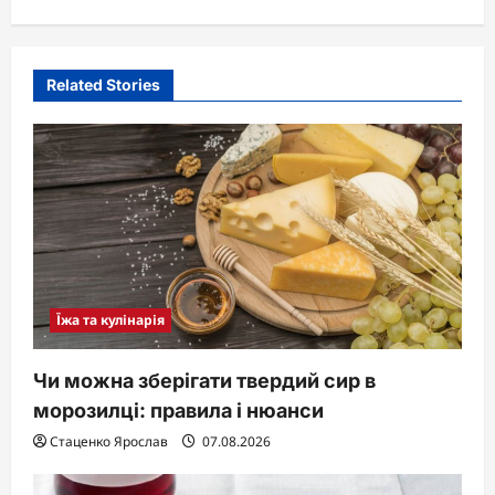
a
v
i
Related Stories
g
a
t
i
o
n
Їжа та кулінарія
Чи можна зберігати твердий сир в
морозилці: правила і нюанси
Стаценко Ярослав
07.08.2026