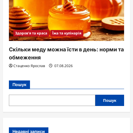
Здоров'я та краса
Їжа та кулінарія
Скільки меду можна їсти в день: норми та
обмеження
Стаценко Ярослав
07.08.2026
Пошук
Пошук
Недавні записи