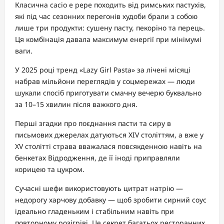
Класична cacio e pepe походить від римських пастухів,
які під час сезонних перегонів худоби брали з собою
лише три продукти: сушену пасту, пекоріно та перець.
Ця комбінація давала максимум енергії при мінімумі
ваги.
У 2025 році тренд «Lazy Girl Pasta» за лічені місяці
набрав мільйони переглядів у соцмережах — люди
шукали спосіб приготувати смачну вечерю буквально
за 10–15 хвилин після важкого дня.
Перші згадки про поєднання пасти та сиру в
письмових джерелах датуються XIV століттям, а вже у
XV столітті страва вважалася повсякденною навіть на
бенкетах Відродження, де її іноді приправляли
корицею та цукром.
Сучасні шефи використовують цитрат натрію —
недорогу харчову добавку — щоб зробити сирний соус
ідеально гладеньким і стабільним навіть при
повторному розігріві. Це секрет багатьох ресторанних