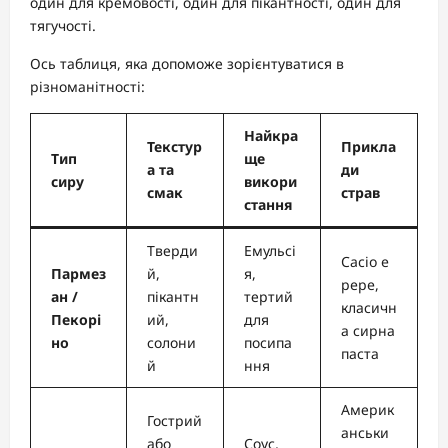
один для кремовості, один для пікантності, один для
тягучості.
Ось таблиця, яка допоможе зорієнтуватися в
різноманітності:
Найкра
Текстур
Прикла
Тип
ще
а та
ди
сиру
викори
смак
страв
стання
Тверди
Емульсі
Cacio e
Пармез
й,
я,
pepe,
ан /
пікантн
тертий
класичн
Пекорі
ий,
для
а сирна
но
солони
посипа
паста
й
ння
Америк
Гострий
анськи
або
Соус,