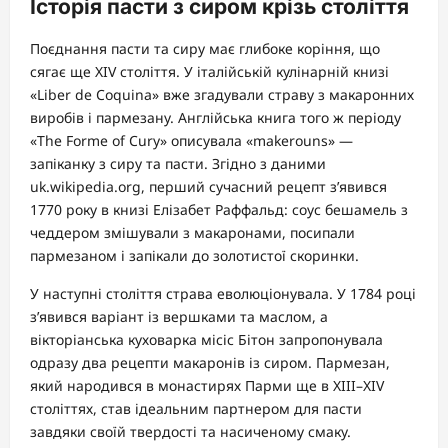
Історія пасти з сиром крізь століття
Поєднання пасти та сиру має глибоке коріння, що
сягає ще XIV століття. У італійській кулінарній книзі
«Liber de Coquina» вже згадували страву з макаронних
виробів і пармезану. Англійська книга того ж періоду
«The Forme of Cury» описувала «makerouns» —
запіканку з сиру та пасти. Згідно з даними
uk.wikipedia.org, перший сучасний рецепт з’явився
1770 року в книзі Елізабет Раффальд: соус бешамель з
чеддером змішували з макаронами, посипали
пармезаном і запікали до золотистої скоринки.
У наступні століття страва еволюціонувала. У 1784 році
з’явився варіант із вершками та маслом, а
вікторіанська куховарка місіс Бітон запропонувала
одразу два рецепти макаронів із сиром. Пармезан,
який народився в монастирях Парми ще в XIII–XIV
століттях, став ідеальним партнером для пасти
завдяки своїй твердості та насиченому смаку.