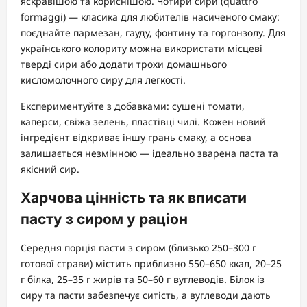
яскравішою та кориснішою. Чотири сири (quattro
formaggi) — класика для любителів насиченого смаку:
поєднайте пармезан, гауду, фонтину та горгонзолу. Для
українського колориту можна використати місцеві
тверді сири або додати трохи домашнього
кисломолочного сиру для легкості.
Експериментуйте з добавками: сушені томати,
каперси, свіжа зелень, пластівці чилі. Кожен новий
інгредієнт відкриває іншу грань смаку, а основа
залишається незмінною — ідеально зварена паста та
якісний сир.
Харчова цінність та як вписати
пасту з сиром у раціон
Середня порція пасти з сиром (близько 250–300 г
готової страви) містить приблизно 550–650 ккал, 20–25
г білка, 25–35 г жирів та 50–60 г вуглеводів. Білок із
сиру та пасти забезпечує ситість, а вуглеводи дають