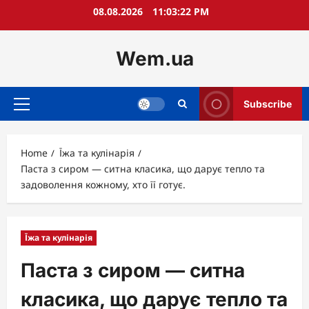
Skip
08.08.2026
11:03:23 PM
to
content
Wem.ua
Subscribe
Primary
Menu
Home
Їжа та кулінарія
Паста з сиром — ситна класика, що дарує тепло та
задоволення кожному, хто її готує.
Їжа та кулінарія
Паста з сиром — ситна
класика, що дарує тепло та