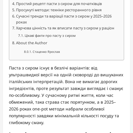
Простий рецепт пасти з сиром для початківців
Просунуті методи: техніки ресторанного рівня
Сучасні тренди та варіації пасти з сиром у 2025–2026
роках
Харчова цінність та як вписати пасту з сиром у раціон
Цікаві факти про пасту з сиром
About the Author
Стаценко Ярослав
Паста з сиром існує в безлічі варіантів: від
ультрашвидкої версії на одній сковороді до вишуканих
італійських інтерпретацій. Вона не вимагає дорогих
інгредієнтів, проте результат завжди виглядає і смакує
по-особливому. У сучасному ритмі життя, коли час
обмежений, така страва стає порятунком, а в 2025–
2026 роках one-pot методи набрали особливої
популярності завдяки мінімальній кількості посуду та
глибокому смаку.