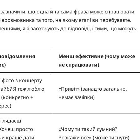
зазначити, що одна й та сама фраза може спрацювати
іврозмовника та того, на якому етапі ви перебуваєте.
ннями, які заохочують до відповіді, і тими, що можуть
повідомлення
Менш ефективне (чому може
є)
не спрацювати)
є фото з концерту
вайб? Я теж люблю
«Привіт» (занадто загально,
 (конкретно +
немає зачіпки)
ерес)
иглядаєш
Хочеш просто
«Чому ти такий сумний?
чи краще дати
Розкажи все» (може тиснути)