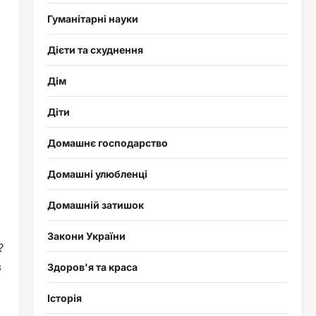
Гуманітарні науки
Дієти та схуднення
Дім
Діти
Домашнє господарство
Домашні улюбленці
Домашній затишок
Закони України
?
з
Здоров'я та краса
Історія