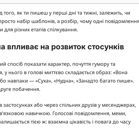
д того, як ти пишеш у перші дні та тижні, залежить, чи
росто набір шаблонів, а розбір, чому одні повідомленн
 для різних етапів спілкування.
а впливає на розвиток стосунків
й спосіб показати характер, почуття гумору та
, у нього в голові миттєво складається образ: «Вона
 Або навпаки — «Суха», «Нудна», «Занадто багато пише».
друге побачення.
в застосунках або через спільних друзів у месенджерах,
в’язковою навичкою. Голосові повідомлення, меми,
алишається тією ж: взаємна цікавість і повага до часу