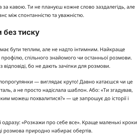
 за кавою. Ти не плануєш кожне слово заздалегідь, але
нс між спонтанністю та уважністю.
 без тиску
має бути теплим, але не надто інтимним. Найкраще
о профілю, спільного знайомого чи останньої розмови.
з відповіді, бо не дають зачіпки для розмови.
лопрогулянки — виглядає круто! Давно катаєшся чи це
еталь, а не просто надіслала шаблон. Або: «Ти згадував,
яким можеш похвалитися?» — це запрошує до історії і
і одразу: «Розкажи про себе все». Краще маленькі кроки
оді розмова природно набирає обертів.