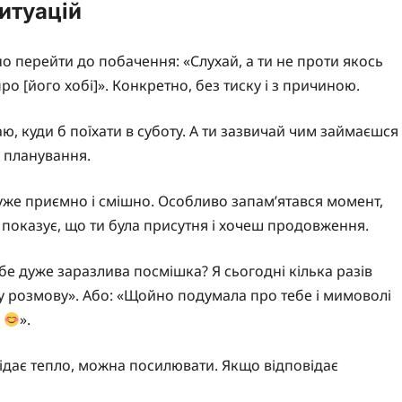
итуацій
вно перейти до побачення: «Слухай, а ти не проти якось
про [його хобі]». Конкретно, без тиску і з причиною.
ю, куди б поїхати в суботу. А ти зазвичай чим займаєшся
 планування.
уже приємно і смішно. Особливо запам’ятався момент,
 показує, що ти була присутня і хочеш продовження.
бе дуже заразлива посмішка? Я сьогодні кілька разів
у розмову». Або: «Щойно подумала про тебе і мимоволі
і
».
відає тепло, можна посилювати. Якщо відповідає