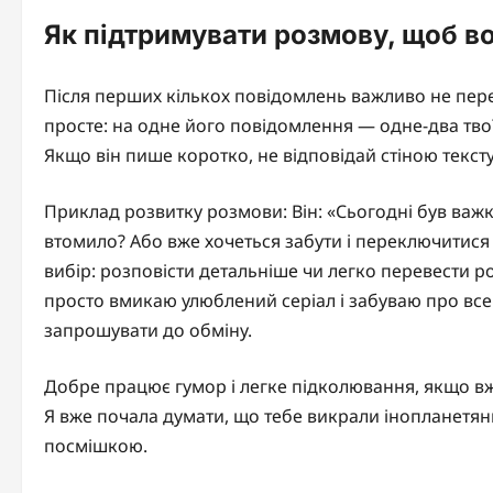
Як підтримувати розмову, щоб во
Після перших кількох повідомлень важливо не пер
просте: на одне його повідомлення — одне-два тво
Якщо він пише коротко, не відповідай стіною текст
Приклад розвитку розмови: Він: «Сьогодні був важки
втомило? Або вже хочеться забути і переключитися
вибір: розповісти детальніше чи легко перевести ро
просто вмикаю улюблений серіал і забуваю про все.
запрошувати до обміну.
Добре працює гумор і легке підколювання, якщо вже
Я вже почала думати, що тебе викрали інопланетя
посмішкою.