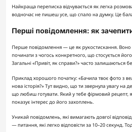
Найкраща переписка відчувається як легка розмова
водночас не пишеш усе, що спало на думку. Це бала
Перші повідомлення: як зачепити
Перше повідомлення — це як рукостискання. Воно 
починати з чогось конкретного, що стосується йог
Загальні «Привіт, як справи?» часто залишаються бе
Приклад хорошого початку: «Бачила твоє фото з ве
нова історія?» Тут видно, що ти звернула увагу на д
що любиш готувати. Який у тебе фірмовий рецепт, 
показує інтерес до його захоплень.
Уникай повідомлень, які вимагають довгої відповід
— питання, які легко відповісти за 10–20 секунд. Т