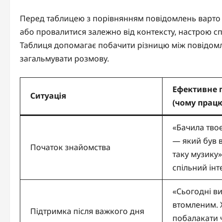
Перед таблицею з порівнянням повідомлень варто 
або провалитися залежно від контексту, настрою сп
Таблиця допомагає побачити різницю між повідомле
загальмувати розмову.
Ефективне 
Ситуація
(чому працю
«Бачила тво
— який був 
Початок знайомства
таку музику»
спільний інт
«Сьогодні в
втомленим. 
Підтримка після важкого дня
побалакати 