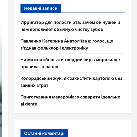
Недавні записи
Ирригатор для полости рта: зачем он нужен и
чем дополняет обычную чистку зубов
Павленко Катерина Анатоліївна: голос, що
з’єднав фольклор і електроніку
Чи можна зберігати твердий сир в морозилці:
правила і нюанси
Колорадський жук: як захистити картоплю без
зайвих втрат
Приготування макаронів: як зварити ідеально
al dente
Останні коментарі