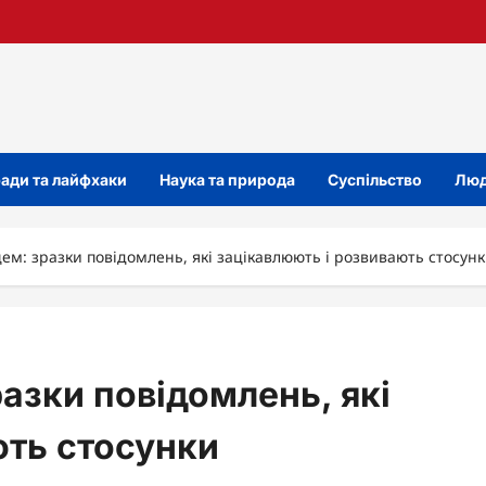
ади та лайфхаки
Наука та природа
Суспільство
Люд
ем: зразки повідомлень, які зацікавлюють і розвивають стосун
азки повідомлень, які
ють стосунки