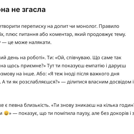
на не згасла
етворити переписку на допит чи монолог. Правило
їх, плюс питання або коментар, який продовжує тему.
у — це може налякати.
й день на роботі». Ти: «Ой, співчуваю. Що саме так
 на щось приємне?» Тут ти показуєш емпатію і даруєш
змову на інше. Або: «Я теж іноді після важкого дня
 А ти як розслабляєшся?» — ділитися власним досвідом і
 є певна близькість. «Ти знову зникаєш на кілька годин
ни
» — показує, що ти помітила паузу, але без докорів і 