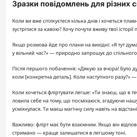
Зразки повідомлень для різних с
Коли ви вже спілкуєтеся кілька днів і хочеться пла
зустрітися за кавою? Хочу почути вживу твої історії 
Якщо розмова йде про плани на вихідні: «Я тут дума
у вільний час?» — природно запрошує до спільного
Після першого побачення: «Дякую за вчора! Було д
коли [конкретна деталь]. Коли наступного разу?» —
Коли хочеться фліртувати легше: «Ти знаєш, що в те
ловила себе на тому, що посміхаюся, згадуючи наш
усміхнулася. Ти маєш магічну силу навіть на відстан
Важливо: флірт має бути взаємним. Якщо він відпо
стримано — краще залишатися в легшому тоні.