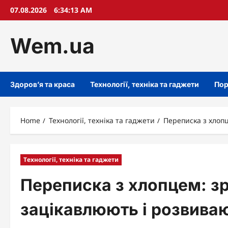
Skip
07.08.2026
6:34:14 AM
to
content
Wem.ua
Здоров’я та краса
Технології, техніка та гаджети
Пор
Home
Технології, техніка та гаджети
Переписка з хлопц
Технології, техніка та гаджети
Переписка з хлопцем: зр
зацікавлюють і розвива