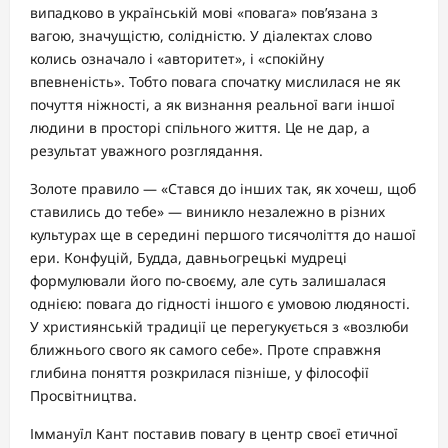
випадково в українській мові «повага» пов’язана з
вагою, значущістю, солідністю. У діалектах слово
колись означало і «авторитет», і «спокійну
впевненість». Тобто повага спочатку мислилася не як
почуття ніжності, а як визнання реальної ваги іншої
людини в просторі спільного життя. Це не дар, а
результат уважного розглядання.
Золоте правило — «Стався до інших так, як хочеш, щоб
ставились до тебе» — виникло незалежно в різних
культурах ще в середині першого тисячоліття до нашої
ери. Конфуцій, Будда, давньогрецькі мудреці
формулювали його по-своєму, але суть залишалася
однією: повага до гідності іншого є умовою людяності.
У християнській традиції це перегукується з «возлюби
ближнього свого як самого себе». Проте справжня
глибина поняття розкрилася пізніше, у філософії
Просвітництва.
Іммануїл Кант поставив повагу в центр своєї етичної