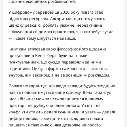
сильних емоційних розбіжностей.
У цифровому середовищі 2026 року повага стає
рідкісним ресурсом. Алгоритми, що стимулюють
швидку реакцію, роблять уважне, нереактивне
спілкування свідомою практикою, яка потребує зусиль
— і саме тому цінується найвище.
Кант сам втілював свою філософію: його щоденні
прогулянки в Кенігсберзі були настільки
пунктуальними, що сусіди перевіряли за ними
годинники. Це була форма самоповаги — життя за
внутрішнім законом, а не за зовнішнім розкладом.
Повага не гарантує, що люди завжди будуть згодні чи
навіть подобатимуться одне одному. Вона гарантує
щось більше: можливість залишатися в одному
просторі, не руйнуючи один одного. У світі, де
конфлікти стають дедалі гучнішими, а увага — дедалі
дефіцитнішою, саме ця тиха, послідовна повага
лишається тією силою, яка дозволяє не просто