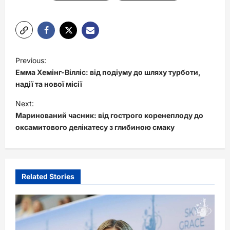
P
Previous:
o
Емма Хемінг-Вілліс: від подіуму до шляху турботи,
s
надії та нової місії
t
Next:
Маринований часник: від гострого коренеплоду до
n
оксамитового делікатесу з глибиною смаку
a
v
i
Related Stories
g
a
t
i