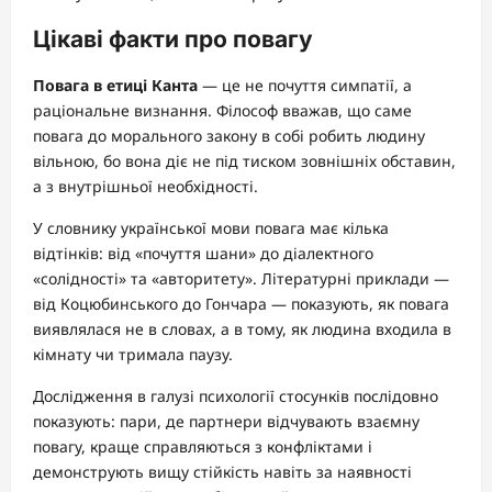
Цікаві факти про повагу
Повага в етиці Канта
— це не почуття симпатії, а
раціональне визнання. Філософ вважав, що саме
повага до морального закону в собі робить людину
вільною, бо вона діє не під тиском зовнішніх обставин,
а з внутрішньої необхідності.
У словнику української мови повага має кілька
відтінків: від «почуття шани» до діалектного
«солідності» та «авторитету». Літературні приклади —
від Коцюбинського до Гончара — показують, як повага
виявлялася не в словах, а в тому, як людина входила в
кімнату чи тримала паузу.
Дослідження в галузі психології стосунків послідовно
показують: пари, де партнери відчувають взаємну
повагу, краще справляються з конфліктами і
демонструють вищу стійкість навіть за наявності