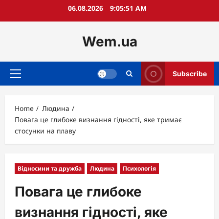
Skip
06.08.2026
9:05:52 AM
to
content
Wem.ua
Subscribe
Primary
Menu
Home
Людина
Повага це глибоке визнання гідності, яке тримає
стосунки на плаву
Відносини та дружба
Людина
Психологія
Повага це глибоке
визнання гідності, яке