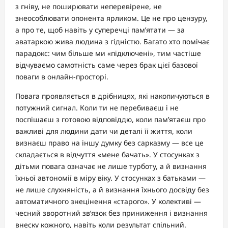
з гніву, не поширювати неперевірене, не
знеособлювати опонента ярликом. Це не про цензуру,
а про те, щоб навіть у суперечці пам’ятати — за
аватаркою жива людина з гідністю. Багато хто помічає
парадокс: чим більше ми «підключені», тим частіше
відчуваємо самотність саме через брак цієї базової
поваги в онлайн-просторі.
Повага проявляється в дрібницях, які накопичуються в
потужний сигнал. Коли ти не перебиваєш і не
поспішаєш з готовою відповіддю, коли пам’ятаєш про
важливі для людини дати чи деталі її життя, коли
визнаєш право на іншу думку без сарказму — все це
складається в відчуття «мене бачать». У стосунках з
дітьми повага означає не лише турботу, а й визнання
їхньої автономії в міру віку. У стосунках з батьками —
не лише слухняність, а й визнання їхнього досвіду без
автоматичного знецінення «старого». У колективі —
чесний зворотний зв’язок без приниження і визнання
внеску кожного, навіть коли результат спільний.