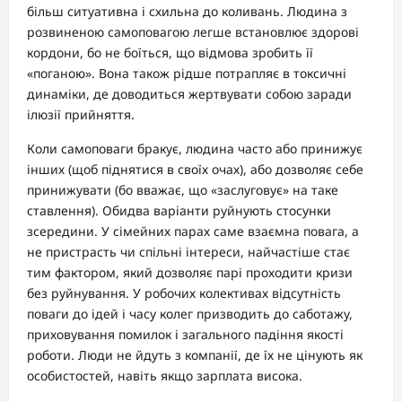
більш ситуативна і схильна до коливань. Людина з
розвиненою самоповагою легше встановлює здорові
кордони, бо не боїться, що відмова зробить її
«поганою». Вона також рідше потрапляє в токсичні
динаміки, де доводиться жертвувати собою заради
ілюзії прийняття.
Коли самоповаги бракує, людина часто або принижує
інших (щоб піднятися в своїх очах), або дозволяє себе
принижувати (бо вважає, що «заслуговує» на таке
ставлення). Обидва варіанти руйнують стосунки
зсередини. У сімейних парах саме взаємна повага, а
не пристрасть чи спільні інтереси, найчастіше стає
тим фактором, який дозволяє парі проходити кризи
без руйнування. У робочих колективах відсутність
поваги до ідей і часу колег призводить до саботажу,
приховування помилок і загального падіння якості
роботи. Люди не йдуть з компанії, де їх не цінують як
особистостей, навіть якщо зарплата висока.