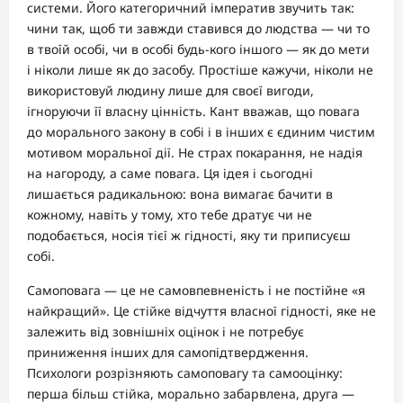
системи. Його категоричний імператив звучить так:
чини так, щоб ти завжди ставився до людства — чи то
в твоїй особі, чи в особі будь-кого іншого — як до мети
і ніколи лише як до засобу. Простіше кажучи, ніколи не
використовуй людину лише для своєї вигоди,
ігноруючи її власну цінність. Кант вважав, що повага
до морального закону в собі і в інших є єдиним чистим
мотивом моральної дії. Не страх покарання, не надія
на нагороду, а саме повага. Ця ідея і сьогодні
лишається радикальною: вона вимагає бачити в
кожному, навіть у тому, хто тебе дратує чи не
подобається, носія тієї ж гідності, яку ти приписуєш
собі.
Самоповага — це не самовпевненість і не постійне «я
найкращий». Це стійке відчуття власної гідності, яке не
залежить від зовнішніх оцінок і не потребує
приниження інших для самопідтвердження.
Психологи розрізняють самоповагу та самооцінку:
перша більш стійка, морально забарвлена, друга —