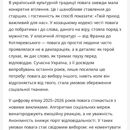
В українській культурній традиції повага завжди мала
конкретне втілення. Це і шанобливе ставлення до
старших, і гостинність як спосіб показати: «Твій прихід
важливий для нас». У козацькому кодексі честі повага
до побратима і до слова, даного на віру, стояла поряд з
мужністю. У класичній літературі — від Франка до
Котляревського — повага до простої людини часто
проявлялася не в деклараціях, а в деталях: як герой
слухає, як дає слово, як тримає паузу перед
відповіддю. Сучасна Україна, з її досвідом
випробувань останніх років, лише посилила цю
потребу: повага до вибору іншого, навіть коли він
відрізняється від твого, стала умовою збереження
соціальної тканини.
У цифрову епоху 2025–2026 років повага стикається з
новими викликами. Алгоритми соціальних мереж
винагороджують емоційну реакцію, а не уважність.
Анонімність знижує поріг відповідальності. У таких
умовах повага стає свідомим вибором: не коментувати