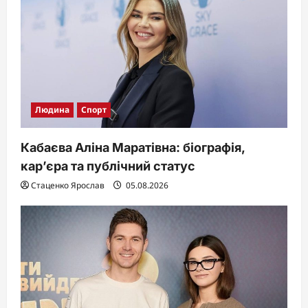
o
n
Людина
Спорт
Кабаєва Аліна Маратівна: біографія,
кар’єра та публічний статус
Стаценко Ярослав
05.08.2026