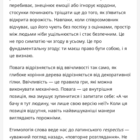
перебиває, знецінює емоції або ігнорує кордони,
стосунки починають тріщати ще до того, як з’явиться
відкрита ворожість. Навпаки, коли співрозмовник
відчуває, що його чують без поспіху з оцінками, простір
між людьми ніби ущільнюється і стає безпечним. Це
не про симпатію чи згоду в усьому. Це про
фундаментальну згоду: ти маєш право бути собою, і я
це визнаю.
Повага відрізняється від ввічливості так само, як
глибоке коріння дерева відрізняється від декоративної
гілки. Ввічливість — це правила гри, які можна
виконувати механічно. Повага — це внутрішня
позиція, яка змушує зупинитися і запитати себе: «А чи
бачу я тут людину, чи лише свою версію неї?» Коли ця
позиція відсутня, навіть найвишуканіші манери
виглядають порожніми.
Етимологія слова веде нас до латинського
respectus
—
«уважний погляд назад», «повторне розглядання». Не