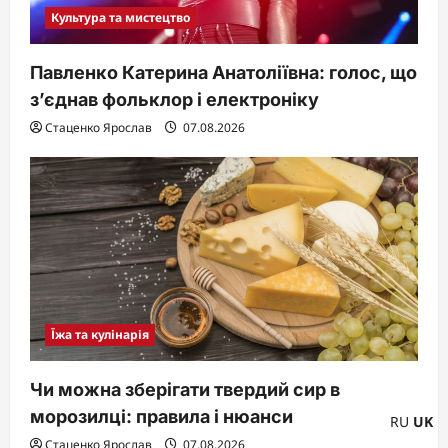
Культура та мистецтво
Павленко Катерина Анатоліївна: голос, що
з’єднав фольклор і електроніку
Стаценко Ярослав
07.08.2026
Їжа та кулінарія
Чи можна зберігати твердий сир в
морозилці: правила і нюанси
RU
UK
Стаценко Ярослав
07.08.2026