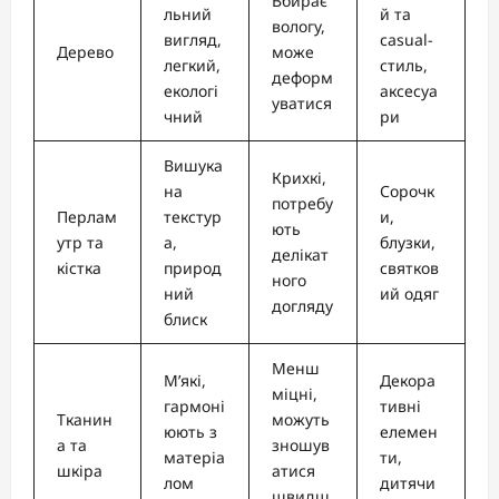
Вбирає
льний
й та
вологу,
вигляд,
casual-
Дерево
може
легкий,
стиль,
деформ
екологі
аксесуа
уватися
чний
ри
Вишука
Крихкі,
на
Сорочк
потребу
Перлам
текстур
и,
ють
утр та
а,
блузки,
делікат
кістка
природ
святков
ного
ний
ий одяг
догляду
блиск
Менш
М’які,
Декора
міцні,
гармоні
тивні
Тканин
можуть
юють з
елемен
а та
зношув
матеріа
ти,
шкіра
атися
лом
дитячи
швидш