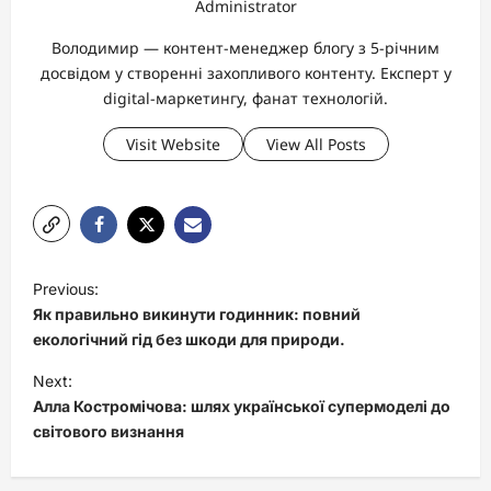
Administrator
Володимир — контент-менеджер блогу з 5-річним
досвідом у створенні захопливого контенту. Експерт у
digital-маркетингу, фанат технологій.
Visit Website
View All Posts
P
Previous:
o
Як правильно викинути годинник: повний
s
екологічний гід без шкоди для природи.
t
Next:
Алла Костромічова: шлях української супермоделі до
n
світового визнання
a
v