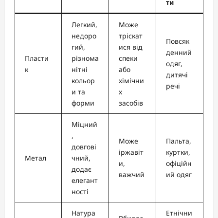
ти
Легкий,
Може
недоро
тріскат
Повсяк
гий,
ися від
денний
Пласти
різнома
спеки
одяг,
к
нітні
або
дитячі
кольор
хімічни
речі
и та
х
форми
засобів
Міцний
,
Може
Пальта,
довгові
іржавіт
куртки,
Метал
чний,
и,
офіційн
додає
важчий
ий одяг
елегант
ності
Натура
Етнічни