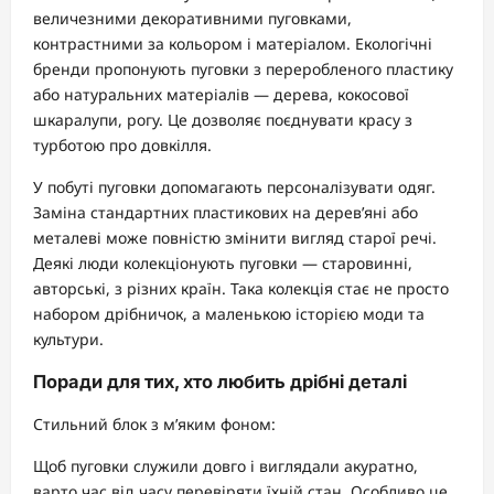
величезними декоративними пуговками,
контрастними за кольором і матеріалом. Екологічні
бренди пропонують пуговки з переробленого пластику
або натуральних матеріалів — дерева, кокосової
шкаралупи, рогу. Це дозволяє поєднувати красу з
турботою про довкілля.
У побуті пуговки допомагають персоналізувати одяг.
Заміна стандартних пластикових на дерев’яні або
металеві може повністю змінити вигляд старої речі.
Деякі люди колекціонують пуговки — старовинні,
авторські, з різних країн. Така колекція стає не просто
набором дрібничок, а маленькою історією моди та
культури.
Поради для тих, хто любить дрібні деталі
Стильний блок з м’яким фоном:
Щоб пуговки служили довго і виглядали акуратно,
варто час від часу перевіряти їхній стан. Особливо це