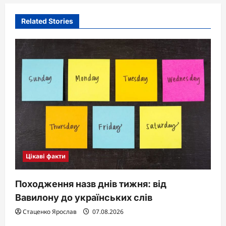
i
Related Stories
g
a
t
i
o
n
Цікаві факти
Походження назв днів тижня: від
Вавилону до українських слів
Стаценко Ярослав
07.08.2026