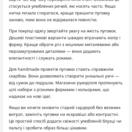
стосується улюблених речей, які носять часто. Якщо
нитка почала стиратися, краще пришити пуговку
заново, поки вона не відірвалася повністю.
При покупці одягу звертайте увагу на якість пуговок.
Дешеві пластикові варіанти швидко втрачають колір і
форму. Краще обрати річ з міцними металевими або
перламутровими деталями — вони додають
елегантності і служать роками.
Для handmade-проектів пуговки стають справжнім
скарбом. Вони дозволяють створити унікальні речі —
від сумок до подушок. Магазини рукоділля пропонують
цілі набори з різними формами і кольорами, що
надихає на нові ідеї.
Якщо ви хочете оновити старий гардероб без великих
витрат, замініть пуговки на яскравіші або контрастні.
Це простий спосіб додати свіжості улюбленій блузці чи
пальту і зробити образ більш цікавим.