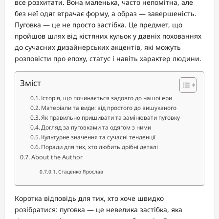
все розхитати. Вона маленька, часто непомітна, але
без неї одяг втрачає форму, а образ — завершеність.
Пуговка — це не просто застібка. Це предмет, що
пройшов шлях від кістяних кульок у давніх похованнях
до сучасних дизайнерських акцентів, які можуть
розповісти про епоху, статус і навіть характер людини.
Зміст
Історія, що починається задовго до нашої ери
Матеріали та види: від простого до вишуканого
Як правильно пришивати та замінювати пуговку
Догляд за пуговками та одягом з ними
Культурне значення та сучасні тенденції
Поради для тих, хто любить дрібні деталі
About the Author
Стаценко Ярослав
Коротка відповідь для тих, хто хоче швидко
розібратися: пуговка — це невелика застібка, яка