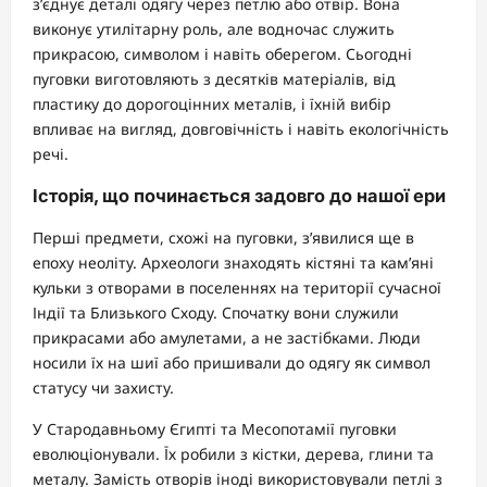
з’єднує деталі одягу через петлю або отвір. Вона
виконує утилітарну роль, але водночас служить
прикрасою, символом і навіть оберегом. Сьогодні
пуговки виготовляють з десятків матеріалів, від
пластику до дорогоцінних металів, і їхній вибір
впливає на вигляд, довговічність і навіть екологічність
речі.
Історія, що починається задовго до нашої ери
Перші предмети, схожі на пуговки, з’явилися ще в
епоху неоліту. Археологи знаходять кістяні та кам’яні
кульки з отворами в поселеннях на території сучасної
Індії та Близького Сходу. Спочатку вони служили
прикрасами або амулетами, а не застібками. Люди
носили їх на шиї або пришивали до одягу як символ
статусу чи захисту.
У Стародавньому Єгипті та Месопотамії пуговки
еволюціонували. Їх робили з кістки, дерева, глини та
металу. Замість отворів іноді використовували петлі з