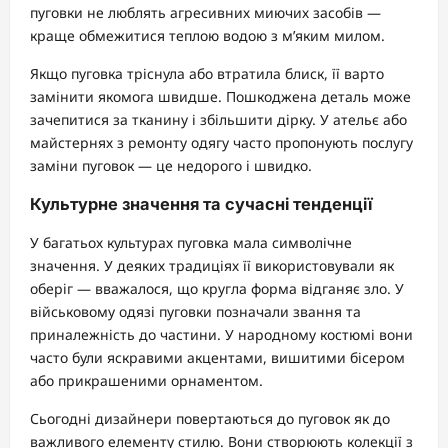
пуговки не люблять агресивних миючих засобів —
краще обмежитися теплою водою з м’яким милом.
Якщо пуговка тріснула або втратила блиск, її варто
замінити якомога швидше. Пошкоджена деталь може
зачепитися за тканину і збільшити дірку. У ательє або
майстернях з ремонту одягу часто пропонують послугу
заміни пуговок — це недорого і швидко.
Культурне значення та сучасні тенденції
У багатьох культурах пуговка мала символічне
значення. У деяких традиціях її використовували як
оберіг — вважалося, що кругла форма відганяє зло. У
військовому одязі пуговки позначали звання та
приналежність до частини. У народному костюмі вони
часто були яскравими акцентами, вишитими бісером
або прикрашеними орнаментом.
Сьогодні дизайнери повертаються до пуговок як до
важливого елементу стилю. Вони створюють колекції з