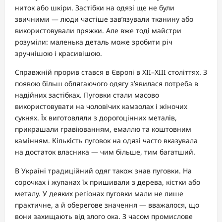
ниток або шкіри. Застібки на одязі ще не були
звичними — люди частіше зав’язували тканину або
використовували пряжки. Але вже тоді майстри
розуміли: маленька деталь може зробити річ
зручнішою і красивішою.
Справжній прорив стався в Європі в XII–XIII століттях. З
появою більш облягаючого одягу з’явилася потреба в
надійних застібках. Пуговки стали масово
використовувати на чоловічих камзолах і жіночих
сукнях. Їх виготовляли з дорогоцінних металів,
прикрашали гравіюванням, емаллю та коштовним
камінням. Кількість пуговок на одязі часто вказувала
на достаток власника — чим більше, тим багатший.
В Україні традиційний одяг також знав пуговки. На
сорочках і жупанах їх пришивали з дерева, кістки або
металу. У деяких регіонах пуговки мали не лише
практичне, а й оберегове значення — вважалося, що
вони захищають від злого ока. З часом промислове