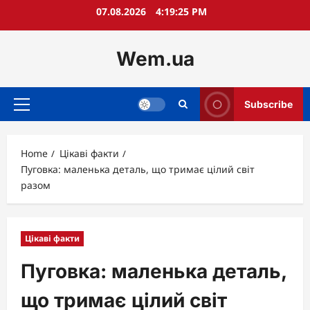
Skip
07.08.2026
4:19:26 PM
to
content
Wem.ua
Subscribe
Primary
Menu
Home
Цікаві факти
Пуговка: маленька деталь, що тримає цілий світ
разом
Цікаві факти
Пуговка: маленька деталь,
що тримає цілий світ