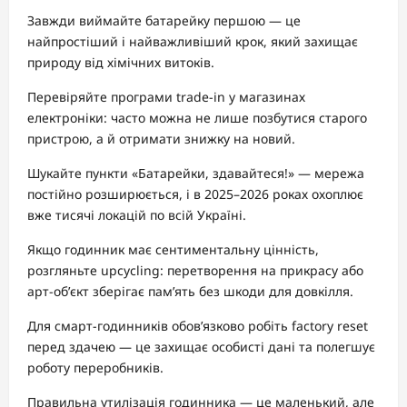
Завжди виймайте батарейку першою — це
найпростіший і найважливіший крок, який захищає
природу від хімічних витоків.
Перевіряйте програми trade-in у магазинах
електроніки: часто можна не лише позбутися старого
пристрою, а й отримати знижку на новий.
Шукайте пункти «Батарейки, здавайтеся!» — мережа
постійно розширюється, і в 2025–2026 роках охоплює
вже тисячі локацій по всій Україні.
Якщо годинник має сентиментальну цінність,
розгляньте upcycling: перетворення на прикрасу або
арт-об’єкт зберігає пам’ять без шкоди для довкілля.
Для смарт-годинників обов’язково робіть factory reset
перед здачею — це захищає особисті дані та полегшує
роботу переробників.
Правильна утилізація годинника — це маленький, але