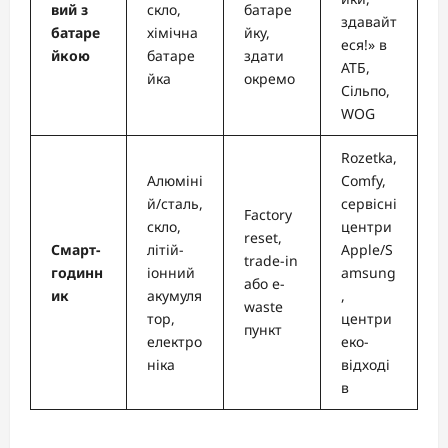
вий з
скло,
батаре
здавайт
батаре
хімічна
йку,
еся!» в
йкою
батаре
здати
АТБ,
йка
окремо
Сільпо,
WOG
Rozetka,
Алюміні
Comfy,
й/сталь,
сервісні
Factory
скло,
центри
reset,
Смарт-
літій-
Apple/S
trade-in
годинн
іонний
amsung
або e-
ик
акумуля
,
waste
тор,
центри
пункт
електро
еко-
ніка
відході
в