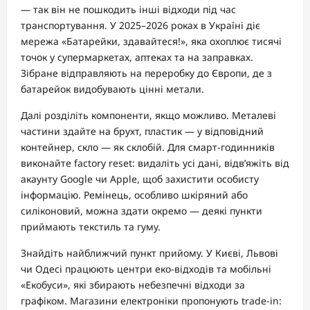
— так він не пошкодить інші відходи під час
транспортування. У 2025–2026 роках в Україні діє
мережа «Батарейки, здавайтеся!», яка охоплює тисячі
точок у супермаркетах, аптеках та на заправках.
Зібране відправляють на переробку до Європи, де з
батарейок видобувають цінні метали.
Далі розділіть компоненти, якщо можливо. Металеві
частини здайте на брухт, пластик — у відповідний
контейнер, скло — як склобій. Для смарт-годинників
виконайте factory reset: видаліть усі дані, відв’яжіть від
акаунту Google чи Apple, щоб захистити особисту
інформацію. Ремінець, особливо шкіряний або
силіконовий, можна здати окремо — деякі пункти
приймають текстиль та гуму.
Знайдіть найближчий пункт прийому. У Києві, Львові
чи Одесі працюють центри еко-відходів та мобільні
«Екобуси», які збирають небезпечні відходи за
графіком. Магазини електроніки пропонують trade-in: