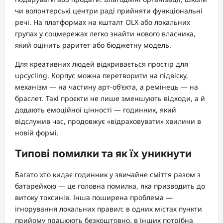
чи волонтерські центри раді прийняти функціональні
речі. На платформах на кшталт OLX або локальних
групах у соцмережах легко знайти нового власника,
який оцінить раритет або бюджетну модель.
Для креативних людей відкривається простір для
upcycling. Корпус можна перетворити на підвіску,
механізм — на частину арт-об’єкта, а ремінець — на
браслет. Такі проєкти не лише зменшують відходи, а й
додають емоційної цінності — годинник, який
відслужив час, продовжує «відраховувати» хвилини в
новій формі.
Типові помилки та як їх уникнути
Багато хто кидає годинник у звичайне сміття разом з
батарейкою — це головна помилка, яка призводить до
витоку токсинів. Інша поширена проблема —
ігнорування локальних правил: в одних містах пункти
прийому працюють безкоштовно, в інших потрібна