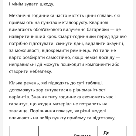
і мінімізувати шкоду.
Механічні годинники часто містять цінні сплави, які
приймають на пунктах металобрухту. Кварцові
вимагають обов’язкового вилучення батарейки — це
найкритичніший крок. Смарт-годинники перед здачею
потрібно підготувати: скинути дані, видалити акаунт і,
за можливості, відокремити ремінець. Усі типи не
варто розбирати самостійно, якщо немає досвіду —
неправильні дії можуть пошкодити компоненти або
створити небезпеку.
Кілька речень, які підводять до суті таблиці,
допоможуть зорієнтуватися в різноманітності
варіантів. Знання типу годинника економить час і
гарантує, що жоден матеріал не потрапить на
звалище. Порівняння показує, як різні моделі
впливають на вибір пункту прийому та підготовку.
Де
Рекоме