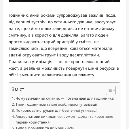
Годинник, який роками супроводжував важливі події,
від першої зустрічі до останнього дзвінка, заслуговує
на те, щоб його шлях завершився не на звичайному
смітнику, а з користю для довкілля. Багато людей
просто кидають старий пристрій у сміття, не
замислюючись, що всередині ховаються матеріали,
здатні отруювати грунт і воду десятиліттями.
Правильна утилізація — це не просто екологічний
жест, а реальна можливість повернути цінні ресурси в
обіг і зменшити навантаження на планету.
Зміст
Чому звичайний смітник — погана ідея для годинника
Типи годинників та їхні особливості утилізації
Покрокова інструкція для безпечної утилізації
Альтернативи викиданню: ремонт, донат та креативне
перевикористання
Типові помилки та як їх уникнути