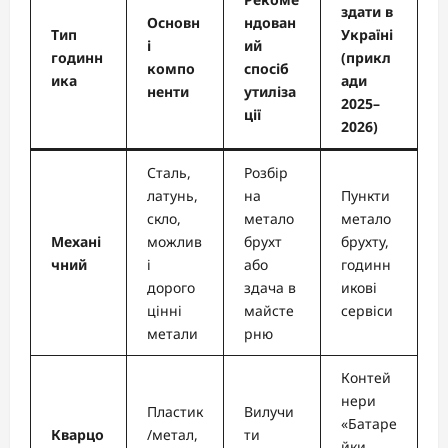
здати в
Основн
ндован
Тип
Україні
і
ий
годинн
(прикл
компо
спосіб
ика
ади
ненти
утиліза
2025–
ції
2026)
Сталь,
Розбір
латунь,
на
Пункти
скло,
метало
метало
Механі
можлив
брухт
брухту,
чний
і
або
годинн
дорого
здача в
икові
цінні
майсте
сервіси
метали
рню
Контей
нери
Пластик
Вилучи
«Батаре
Кварцо
/метал,
ти
йки,