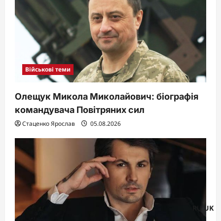
Військові теми
Олещук Микола Миколайович: біографія
командувача Повітряних сил
Стаценко Ярослав
05.08.2026
RU
UK