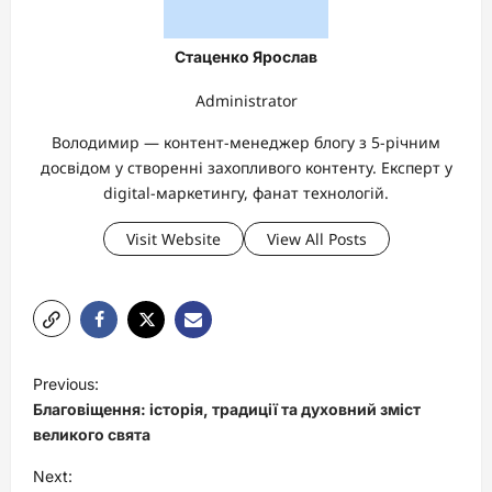
Стаценко Ярослав
Administrator
Володимир — контент-менеджер блогу з 5-річним
досвідом у створенні захопливого контенту. Експерт у
digital-маркетингу, фанат технологій.
Visit Website
View All Posts
P
Previous:
o
Благовіщення: історія, традиції та духовний зміст
s
великого свята
t
Next: