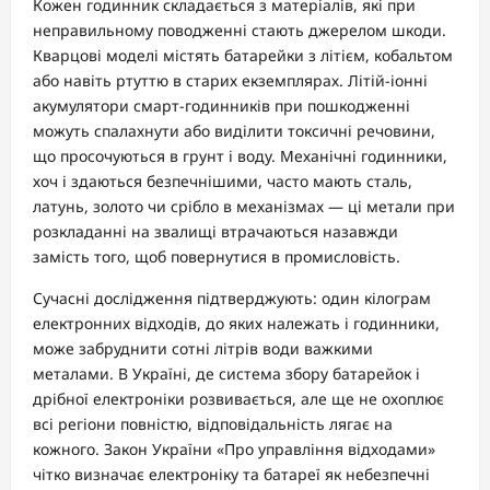
Кожен годинник складається з матеріалів, які при
неправильному поводженні стають джерелом шкоди.
Кварцові моделі містять батарейки з літієм, кобальтом
або навіть ртуттю в старих екземплярах. Літій-іонні
акумулятори смарт-годинників при пошкодженні
можуть спалахнути або виділити токсичні речовини,
що просочуються в грунт і воду. Механічні годинники,
хоч і здаються безпечнішими, часто мають сталь,
латунь, золото чи срібло в механізмах — ці метали при
розкладанні на звалищі втрачаються назавжди
замість того, щоб повернутися в промисловість.
Сучасні дослідження підтверджують: один кілограм
електронних відходів, до яких належать і годинники,
може забруднити сотні літрів води важкими
металами. В Україні, де система збору батарейок і
дрібної електроніки розвивається, але ще не охоплює
всі регіони повністю, відповідальність лягає на
кожного. Закон України «Про управління відходами»
чітко визначає електроніку та батареї як небезпечні