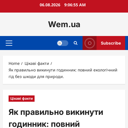
Skip
06.08.2026
9:06:56 AM
to
content
Wem.ua
Subscribe
Primary
Menu
Home
Цікаві факти
Як правильно викинути годинник: повний екологічний
гід без шкоди для природи.
Цікаві факти
Як правильно викинути
годинник: повний