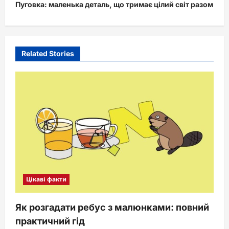
Пуговка: маленька деталь, що тримає цілий світ разом
n
a
v
i
Related Stories
g
a
t
i
o
n
Цікаві факти
Як розгадати ребус з малюнками: повний
практичний гід