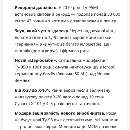
Рекордна дальність.
У 2010 році Ту-95МС
встановив світовий рекорд — подолав понад 30 000
км за 43 години з чотирма дозаправками в повітрі.
Звук, який чутно здалеку.
Через надзвукові кінці
лопатей гвинтів Ту-95 видає характерне низьке
«гарчання», яке чутно за багато кілометрів. Це і
недолік (демаскирує), і фірмова риса.
Носій «Цар-бомби».
Спеціальна модифікація
Ту-95В у 1961 році скинула найпотужнішу в історії
термоядерну бомбу (близько 50 Мт) над Новою
Землею.
Від Х-20 до Х-101.
Ранні версії несли величезну
надзвукову ракету Х-20 вагою понад 10 тонн.
Сучасні Х-101 у 4–5 разів легші та точніші.
Модернізація замість нового виробництва.
Росія
не будує нові Ту-95 вже десятиліттями. Усі машини
— радянської збірки. Модернізація МСМ дозволяє