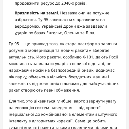
продовжити ресурс до 2040-х років.
Вразливість на землі.
Незважаючи на потужне
озброєння, Ту-95 залишається вразливим на
аеродромах. Українські дрони вже завдавали
ударів по базах Енгельс, Оленья та Біла.
Ту-95 — це приклад того, як стара платформа завдяки
розумній модернізації та новим ракетам зберігає
актуальність. Його ракети, особливо Х-101, дають Росії
можливість завдавати ударів з великої відстані, не
наражаючи носій на безпосередній ризик. Водночас
вік парку, обмежена кількість боєздатних машин і
залежність від зовнішніх пілонами для найсучасніших
ракет створюють певні обмеження.
Для тих, хто цікавиться глибше: варто звернути увагу
на еволюцію систем наведення — від простої
інерціальної до комбінованої з елементами штучного
інтелекту в алгоритмах корекції. Саме це робить
сучасні крилаті ракети такими складними цілями для