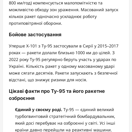
800 км/год) компенсується малопомітністю та
можливістю обходу зон ураження. Масований запуск
кількох ракет одночасно ускладнює роботу
протиповітряної оборони.
Бойове застосування
Уперше Х-101 з Ту-95 застосували в Сирії у 2015–2017
роках — ракети долали близько 1000 км до цілей. З
2022 року Ту-95 регулярно беруть участь у ударах по
Україні. Кількість ракет у одному масованому ударі
може сягати десятків. Ракети запускають з безпечної
відстані, що знижує ризики для носія.
Цікаві факти про Ту-95 та його ракетне
озброєння
Єдиний у своєму роді.
Ту-95 — єдиний великий
турбогвинтовий стратегічний бомбардувальник,
який досі перебуває на озброєнні у світі. Усі інші
країни давно перейшли на реактивні машини.