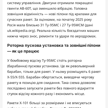
систему управління. Двигуни отримали покращені
гвинти АВ-60Т, що зменшило вібрацію. Головна
зовнішня відмінність — нові пілони під крилами для
сучасних ракет. За оцінками, на початку 2025 року
Росія мала близько 31 Ту-95МС і 27 Ту-95МСМ (дані
uk.wikipedia.org). Реальна кількість боєздатних машин
нижча через знос, ремонти та удари по аеродромах.
Роторна пускова установка та зовнішні пілони
— як це працює
У бомбовому відсіку Ту-95МС стоїть роторна
(барабанна) пускова установка. Це як револьверний
барабан, тільки для ракет. У ньому розміщують 6 ракет
Х-55/Х-555. Барабан обертається, виводячи чергову
ракету в позицію для скидання. Така схема дозволяє
послідовно запускати ракети без повного відкриття
стулок відсіку кожного разу і економить місце.
Ракети Х-101 більші за розмірами і не вписуються