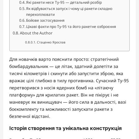
Які ракети несе Ту-95 — детальний розбір
Як відбувається запуск і чому ці ракети складно
перехоплювати
Бойове застосування
Цікаві факти про Ту-95 та його ракетне озброєння
About the Author
Стаценко Ярослав
Для новачків варто пояснити просто: стратегічний
бомбардувальник — це літак, здатний долетіти за
тисячі кілометрів і скинути або запустити зброю, яка
вражає цілі глибоко в тилу противника. Сучасний Ту-95
перетворився з носія ядерних бомб на «літаючу
платформу» для крилатих ракет. Він не пікірує і не
маневрує як винищувач — його сила в дальності, вазі
боєкомплекту та можливості запускати ракети з
безпечної відстані.
Історія створення та унікальна конструкція