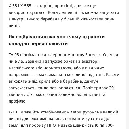
Х-55 і Х-555 — старіші, простіші, але все ще
використовуються. Вони дешевші і їх можна запускати
з внутрішнього барабана у більшій кількості за один
виліт.
Як відбувається запуск і чому ці ракети
складно перехоплювати
Ту-95 піднімається з аеродромів типу Енгельс, Оленья
чи Біла. Зазвичай запускає ракети з акваторії
Каспійського або Чорного моря, або з північних
напрямків — з максимально можливої відстані. Ракети
виходять з-під крила або з барабана, двигун
запускається, крила розкриваються. Політ триває 30
хвилин до кількох годин залежно від відстані та
профілю.
Х-101 може йти комбінованим маршрутом: на великій
висоті для економії палива, потім знижуватися до
землі для прориву ППО. Низька швидкість (біля 700–