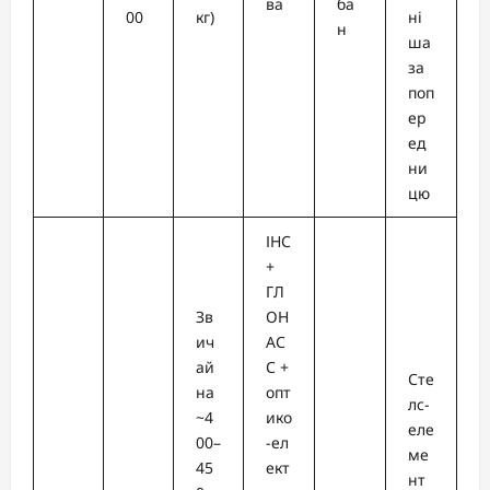
ва
ба
00
кг)
ні
н
ша
за
поп
ер
ед
ни
цю
ІНС
+
ГЛ
Зв
ОН
ич
АС
ай
С +
Сте
на
опт
лс-
~4
ико
еле
00–
-ел
ме
45
ект
нт