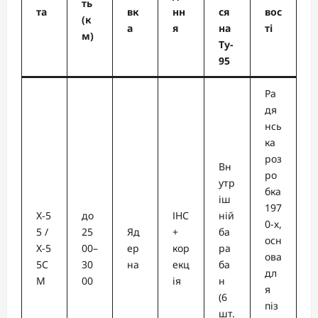
ть
та
вк
нн
ся
вос
(к
а
я
на
ті
м)
Ту-
95
Ра
дя
нсь
ка
роз
Вн
ро
утр
бка
іш
197
Х-5
до
ІНС
ній
0-х,
5 /
25
Яд
+
ба
осн
Х-5
00–
ер
кор
ра
ова
5С
30
на
екц
ба
дл
М
00
ія
н
я
(6
піз
шт.