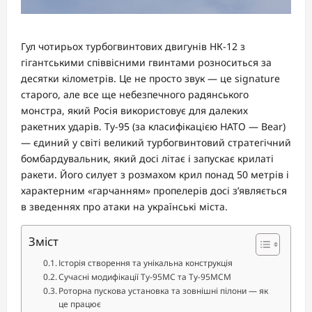
Гул чотирьох турбогвинтових двигунів НК-12 з
гігантськими співвісними гвинтами розноситься за
десятки кілометрів. Це не просто звук — це signature
старого, але все ще небезпечного радянського
монстра, який Росія використовує для далеких
ракетних ударів. Ту-95 (за класифікацією НАТО — Bear)
— єдиний у світі великий турбогвинтовий стратегічний
бомбардувальник, який досі літає і запускає крилаті
ракети. Його силует з розмахом крил понад 50 метрів і
характерним «гарчанням» пропелерів досі з’являється
в зведеннях про атаки на українські міста.
Зміст
Історія створення та унікальна конструкція
Сучасні модифікації Ту-95МС та Ту-95МСМ
Роторна пускова установка та зовнішні пілони — як
це працює