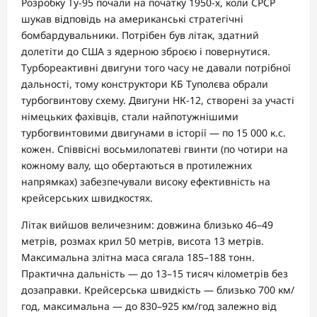
Розробку Ту-95 почали на початку 1950-х, коли СРСР
шукав відповідь на американські стратегічні
бомбардувальники. Потрібен був літак, здатний
долетіти до США з ядерною зброєю і повернутися.
Турбореактивні двигуни того часу не давали потрібної
дальності, тому конструктори КБ Туполєва обрали
турбогвинтову схему. Двигуни НК-12, створені за участі
німецьких фахівців, стали найпотужнішими
турбогвинтовими двигунами в історії — по 15 000 к.с.
кожен. Співвісні восьмилопатеві гвинти (по чотири на
кожному валу, що обертаються в протилежних
напрямках) забезпечували високу ефективність на
крейсерських швидкостях.
Літак вийшов величезним: довжина близько 46–49
метрів, розмах крил 50 метрів, висота 13 метрів.
Максимальна злітна маса сягала 185–188 тонн.
Практична дальність — до 13–15 тисяч кілометрів без
дозаправки. Крейсерська швидкість — близько 700 км/
год, максимальна — до 830–925 км/год залежно від