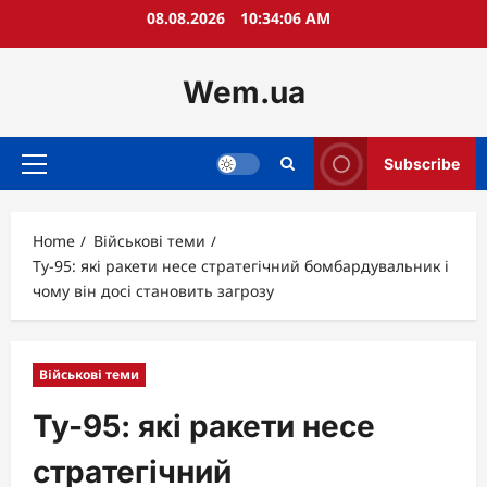
Skip
08.08.2026
10:34:07 AM
to
content
Wem.ua
Subscribe
Primary
Menu
Home
Військові теми
Ту-95: які ракети несе стратегічний бомбардувальник і
чому він досі становить загрозу
Військові теми
Ту-95: які ракети несе
стратегічний