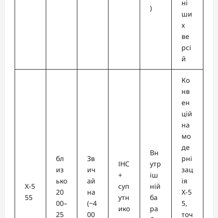
ні
)
ши
х
ве
рсі
й
Ко
нв
ен
цій
на
мо
де
Вн
бл
Зв
рні
ІНС
утр
из
ич
зац
+
іш
ько
ай
ія
Х-5
суп
ній
20
на
Х-5
55
утн
ба
00–
(~4
5,
ико
ра
25
00
точ