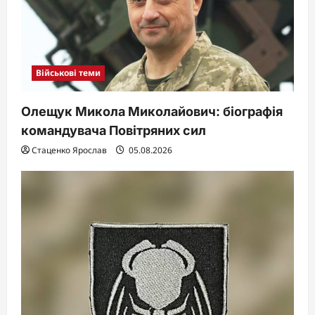
i
o
n
Військові теми
Олещук Микола Миколайович: біографія
командувача Повітряних сил
Стаценко Ярослав
05.08.2026