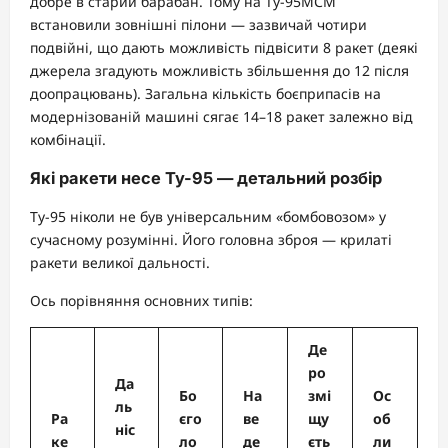
добре в старий барабан. Тому на Ту-95МСМ
встановили зовнішні пілони — зазвичай чотири
подвійні, що дають можливість підвісити 8 ракет (деякі
джерела згадують можливість збільшення до 12 після
доопрацювань). Загальна кількість боєприпасів на
модернізованій машині сягає 14–18 ракет залежно від
комбінації.
Які ракети несе Ту-95 — детальний розбір
Ту-95 ніколи не був універсальним «бомбовозом» у
сучасному розумінні. Його головна зброя — крилаті
ракети великої дальності.
Ось порівняння основних типів:
Де
ро
Да
Бо
На
змі
Ос
ль
Ра
єго
ве
щу
об
ніс
ке
ло
де
єть
ли