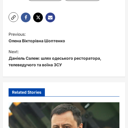
P
Previous:
o
Олена Вікторівна Шоптенко
s
Next:
t
Даніель Салем: шлях одеського ресторатора,
телеведучого та воїна ЗСУ
n
a
v
i
Related Stories
g
a
t