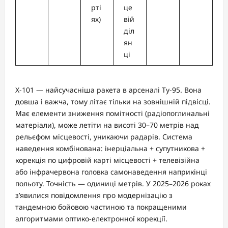
рті
це
ях)
вій
діл
ян
ці
Х-101 — найсучасніша ракета в арсеналі Ту-95. Вона
довша і важча, тому літає тільки на зовнішній підвісці.
Має елементи зниження помітності (радіопоглинальні
матеріали), може летіти на висоті 30–70 метрів над
рельєфом місцевості, уникаючи радарів. Система
наведення комбінована: інерціальна + супутникова +
корекція по цифровій карті місцевості + телевізійна
або інфрачервона головка самонаведення наприкінці
польоту. Точність — одиниці метрів. У 2025–2026 роках
з’явилися повідомлення про модернізацію з
тандемною бойовою частиною та покращеними
алгоритмами оптико-електронної корекції.