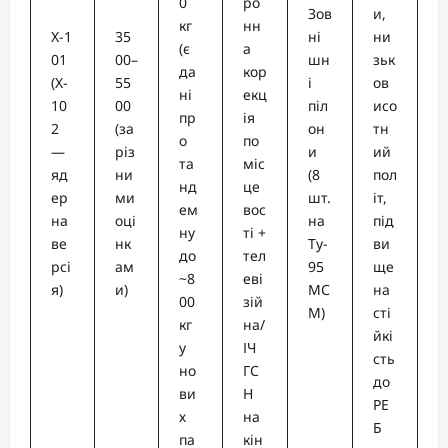
0
ро
Зов
и,
кг
нн
Х-1
35
ні
ни
(є
а
01
00–
шн
зьк
да
кор
(Х-
55
і
ов
ні
екц
10
00
піл
исо
пр
ія
2
(за
он
тн
о
по
—
різ
и
ий
та
міс
яд
ни
(8
пол
нд
це
ер
ми
шт.
іт,
ем
вос
на
оці
на
під
ну
ті +
ве
нк
Ту-
ви
до
тел
рсі
ам
95
ще
~8
еві
я)
и)
МС
на
00
зій
М)
сті
кг
на/
йкі
у
ІЧ
сть
но
ГС
до
ви
Н
РЕ
х
на
Б
па
кін