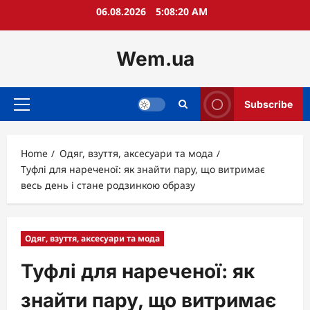
Skip
06.08.2026
5:08:22 AM
to
content
Wem.ua
Subscribe
Primary
Menu
Home
Одяг, взуття, аксесуари та мода
Туфлі для нареченої: як знайти пару, що витримає
весь день і стане родзинкою образу
Одяг, взуття, аксесуари та мода
Туфлі для нареченої: як
знайти пару, що витримає