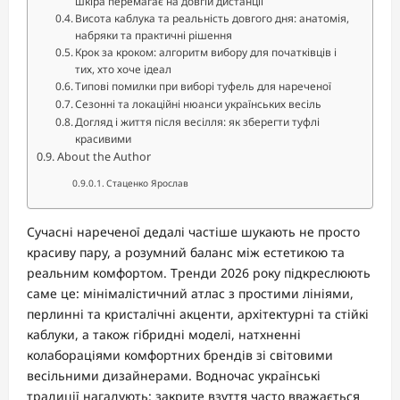
шкіра перемагає на довгій дистанції
Висота каблука та реальність довгого дня: анатомія,
набряки та практичні рішення
Крок за кроком: алгоритм вибору для початківців і
тих, хто хоче ідеал
Типові помилки при виборі туфель для нареченої
Сезонні та локаційні нюанси українських весіль
Догляд і життя після весілля: як зберегти туфлі
красивими
About the Author
Стаценко Ярослав
Сучасні нареченої дедалі частіше шукають не просто
красиву пару, а розумний баланс між естетикою та
реальним комфортом. Тренди 2026 року підкреслюють
саме це: мінімалістичний атлас з простими лініями,
перлинні та кристалічні акценти, архітектурні та стійкі
каблуки, а також гібридні моделі, натхненні
колабораціями комфортних брендів зі світовими
весільними дизайнерами. Водночас українські
традиції нагадують: закрите взуття часто вважається