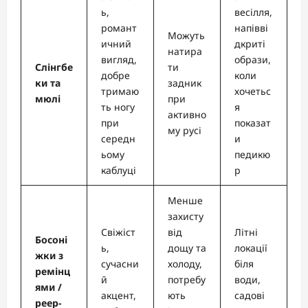
ь,
весілля,
романт
напівві
Можуть
ичний
дкриті
натира
вигляд,
образи,
Слінгбе
ти
добре
коли
ки та
задник
тримаю
хочетьс
мюлі
при
ть ногу
я
активно
при
показат
му русі
середн
и
ьому
педикю
каблуці
р
Менше
захисту
Свіжіст
від
Літні
Босоні
ь,
дощу та
локації
жки з
сучасни
холоду,
біля
ремінц
й
потребу
води,
ями /
акцент,
ють
садові
peep-