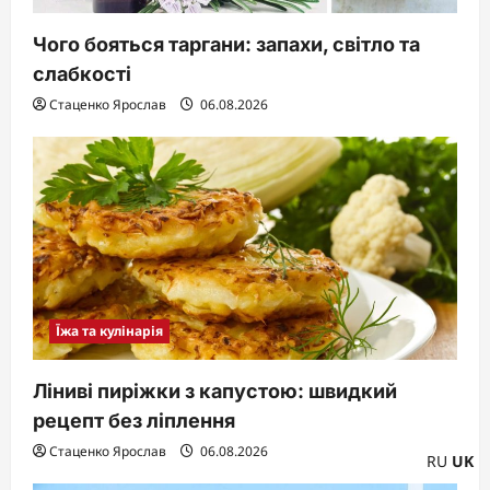
Чого бояться таргани: запахи, світло та
слабкості
Стаценко Ярослав
06.08.2026
Їжа та кулінарія
Ліниві пиріжки з капустою: швидкий
рецепт без ліплення
Стаценко Ярослав
06.08.2026
RU
UK