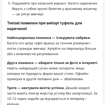
Подумайте про запасний варіант. Багато наречених
беруть з собою зручні балетки у красивому мішечку
— це рятує ввечері.
Типові помилки при виборі туфель для
нареченої
Найпоширеніша помилка — ігнорувати набряки.
Багато хто купує туфлі вранці за точним розміром і
потім страждає ввечері. Купуйте на піврозміру більше
або з можливістю регулювання.
Друга помилка — обирати тільки за фото в інтернеті.
Навіть найкращий сатин може натирати, якщо
колодка не підходить формі вашої стопи. Офлайн-
примірка в другій половині дня — обов’язкова.
Третя — нехтувати якістю устілки.
Дешеві моделі
часто мають плоску жорстку устілку без амортизації. За
10–12 годин ходьби це відчувається в попереку і
колінах.