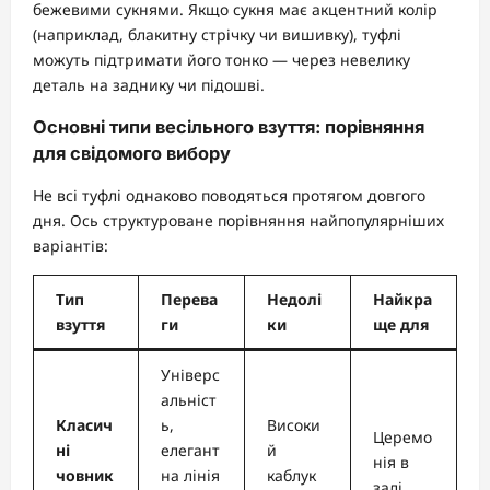
бежевими сукнями. Якщо сукня має акцентний колір
(наприклад, блакитну стрічку чи вишивку), туфлі
можуть підтримати його тонко — через невелику
деталь на заднику чи підошві.
Основні типи весільного взуття: порівняння
для свідомого вибору
Не всі туфлі однаково поводяться протягом довгого
дня. Ось структуроване порівняння найпопулярніших
варіантів:
Тип
Перева
Недолі
Найкра
взуття
ги
ки
ще для
Універс
альніст
Класич
ь,
Високи
Церемо
ні
елегант
й
нія в
човник
на лінія
каблук
залі,