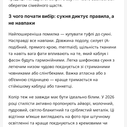
оберегом сімейного щастя.
З чого почати вибір: сукня диктує правила, а
не навпаки
Найпоширеніша помилка — купувати туфлі до сукні.
Насправді все навпаки. Довжина подолу, силует (А-
подібний, прямого крою, mermaid), щільність тканини
та навіть вага фати впливають на те, який каблук і
фасон будуть гармонійними. Легка шифонова сукня з
летючим низом чудово поєднується зі стриманими
човниками або слінгбеками. Важка атласна або з
об’ємною спідницею — краще тримається на
стійкішому каблуці або танкетці.
Колір теж не завжди має бути ідеально білим. У 2026
році стилісти активно пропонують айворі, молочний,
пудровий, світло-блакитний та сріблястий металік. Ці
відтінки м’якше виглядають на фото при штучному
освітленні та краще поєднуються з кремовими чи