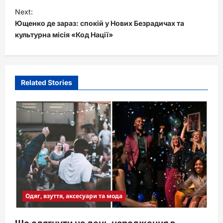
s
Next:
t
Ющенко де зараз: спокій у Нових Безрадичах та
культурна місія «Код Нації»
n
a
v
i
Related Stories
g
a
t
i
o
n
Одяг, взуття, аксесуари та мода