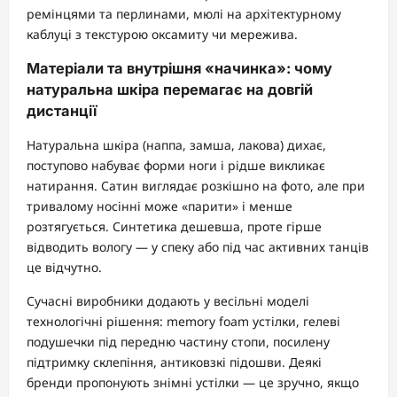
ремінцями та перлинами, мюлі на архітектурному
каблуці з текстурою оксамиту чи мережива.
Матеріали та внутрішня «начинка»: чому
натуральна шкіра перемагає на довгій
дистанції
Натуральна шкіра (наппа, замша, лакова) дихає,
поступово набуває форми ноги і рідше викликає
натирання. Сатин виглядає розкішно на фото, але при
тривалому носінні може «парити» і менше
розтягується. Синтетика дешевша, проте гірше
відводить вологу — у спеку або під час активних танців
це відчутно.
Сучасні виробники додають у весільні моделі
технологічні рішення: memory foam устілки, гелеві
подушечки під передню частину стопи, посилену
підтримку склепіння, антиковзкі підошви. Деякі
бренди пропонують знімні устілки — це зручно, якщо