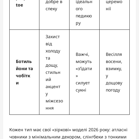
добре в
ідеальн
церемо
toe
спеку
ого
нії
педикю
ру
Захист
від
холоду
Важчі,
Весілля
та
Ботиль
можуть
восени,
дощу,
йони та
«з’їдати
взимку,
стильн
чобітк
»
у
ий
и
силует
дощову
акцент
сукні
погоду
у
міжсезо
ння
Кожен тип має свої «зіркові» моделі 2026 року: атласні
човники з мінімальним декором, слінгбеки з тонкими