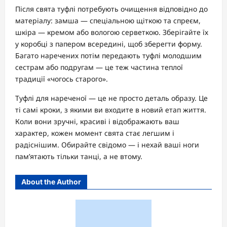
Після свята туфлі потребують очищення відповідно до
матеріалу: замша — спеціальною щіткою та спреєм,
шкіра — кремом або вологою серветкою. Зберігайте їх
у коробці з папером всередині, щоб зберегти форму.
Багато наречених потім передають туфлі молодшим
сестрам або подругам — це теж частина теплої
традиції «чогось старого».
Туфлі для нареченої — це не просто деталь образу. Це
ті самі кроки, з якими ви входите в новий етап життя.
Коли вони зручні, красиві і відображають ваш
характер, кожен момент свята стає легшим і
радіснішим. Обирайте свідомо — і нехай ваші ноги
пам’ятають тільки танці, а не втому.
About the Author