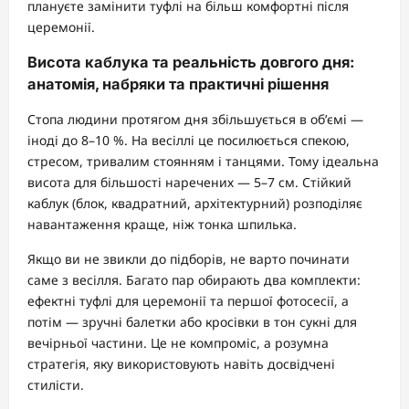
плануєте замінити туфлі на більш комфортні після
церемонії.
Висота каблука та реальність довгого дня:
анатомія, набряки та практичні рішення
Стопа людини протягом дня збільшується в об’ємі —
іноді до 8–10 %. На весіллі це посилюється спекою,
стресом, тривалим стоянням і танцями. Тому ідеальна
висота для більшості наречених — 5–7 см. Стійкий
каблук (блок, квадратний, архітектурний) розподіляє
навантаження краще, ніж тонка шпилька.
Якщо ви не звикли до підборів, не варто починати
саме з весілля. Багато пар обирають два комплекти:
ефектні туфлі для церемонії та першої фотосесії, а
потім — зручні балетки або кросівки в тон сукні для
вечірньої частини. Це не компроміс, а розумна
стратегія, яку використовують навіть досвідчені
стилісти.