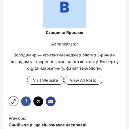
Стаценко Ярослав
Administrator
Володимир — контент-менеджер блогу з 5-річним
досвідом у створенні захопливого контенту. Експерт у
digital-маркетингу, фанат технологій.
Visit Website
View All Posts
P
Previous:
o
Синій колір: що він означає насправді