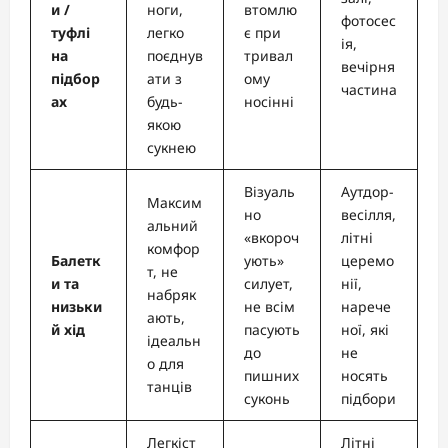
и /
ноги,
втомлю
фотосес
туфлі
легко
є при
ія,
на
поєднув
тривал
вечірня
підбор
ати з
ому
частина
ах
будь-
носінні
якою
сукнею
Візуаль
Аутдор-
Максим
но
весілля,
альний
«вкороч
літні
комфор
Балетк
ують»
церемо
т, не
и та
силует,
нії,
набряк
низьки
не всім
нарече
ають,
й хід
пасують
ної, які
ідеальн
до
не
о для
пишних
носять
танців
суконь
підбори
Легкіст
Літні