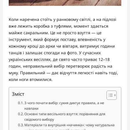
Коли наречена стоїть у ранковому світлі, а на підлозі
вже лежить коробка з туфлями, момент здається
майже сакральним. Це не просто взуття — це
інструмент, який формує поставу, впевненість у
кожному кроці до арки чи вівтаря, витримує години
танців і залишає спогади на фото. У сучасних
українських весіллях, де свято часто триває 12–18
годин, неправильний вибір перетворює радість на
муку. Правильний — дає відчуття легкості навіть тоді,
коли ноги втомилися.
Зміст
З чого почати вибір: сукня диктує правила, а не
навпаки
Основні типи весільного взуття: порівняння для
свідомого вибору
Матеріали та внутрішня «начинка»: чому натуральна