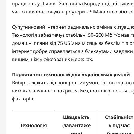
працюють у Львові, Харкові та Бородянці, обіцяючи 
часто використовують роутери з SIM-картою або зо
Супутниковий інтернет радикально змінив ситуацію 
Технологія забезпечує стабільні 50–200 Мбіт/с нав
домашні плани від 75 USD на місяць за безліміт, з
інтернет добре справляється з блекаутами завдяки
вищим, ніж у фіксованих мережах.
Порівняння технологій для українських реалій
Вибір залежить від конкретних умов. Оптоволокно п
вимагає наявності покриття. Бездротові рішення гн
факторів.
Швидкість
Стабільніст
Технологія
(завантаже
ь під час
ння)
блекаутів