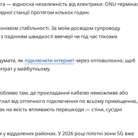
га — відносна незалежність від електрики: ONU-терміна
дної станції протягом кількох годин.
онімом стабільності. За моїм досвідом супроводу
з падінням швидкості ввечері чи під час пікових
думати, як
підключити інтернет
через оптоволокно, щоб
итрат у майбутньому.
собливо там, де прокладання кабелю неможливе або
 сигнал від оптичного підключення по всьому приміщенню,
к на якість впливають перешкоди — стіни, сусідні
у віддалених районах. У 2026 році пілотні зони 5G вже