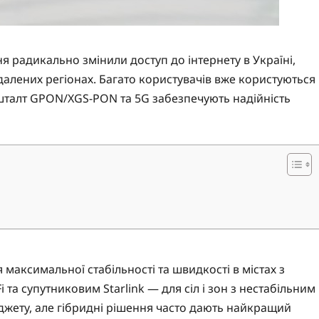
я радикально змінили доступ до інтернету в Україні,
далених регіонах. Багато користувачів вже користуються
 кшталт GPON/XGS-PON та 5G забезпечують надійність
 максимальної стабільності та швидкості в містах з
та супутниковим Starlink — для сіл і зон з нестабільним
юджету, але гібридні рішення часто дають найкращий