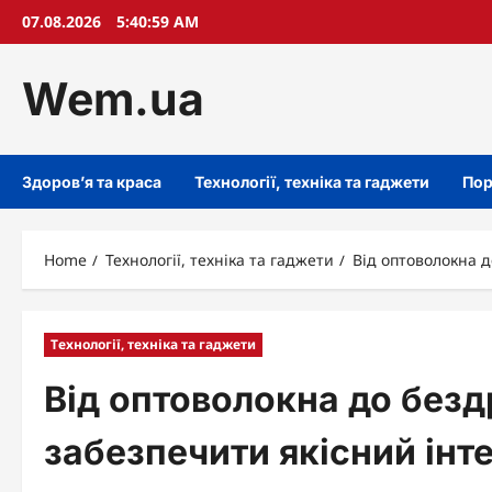
Skip
07.08.2026
5:41:00 AM
to
content
Wem.ua
Здоров’я та краса
Технології, техніка та гаджети
Пор
Home
Технології, техніка та гаджети
Від оптоволокна д
Технології, техніка та гаджети
Від оптоволокна до безд
забезпечити якісний інте