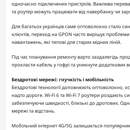
одночасно підключених пристроїв. Важлива перева
та роутер можуть працювати від павербанку чи заря
Для багатьох українців саме оптоволокно стало син
клієнтів, переход на GPON часто вирішує проблеми 
навантажень, які типові для старих мідних ліній.
Під час планування ремонту варто заздалегідь про
прокласти кабель у гофрі та уникнути додаткових в
Бездротові мережі: гнучкість і мобільність
Бездротові технології доповнюють оптоволокно, о
надто дороге. Wi-Fi 6 та Wi-Fi 7 роутери роздають
забезпечуючи швидкості, близькі до дротових. Одна
мережі та відстань.
Мобільний інтернет 4G/5G залишається популярним 