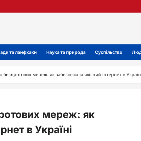
ади та лайфхаки
Наука та природа
Суспільство
Люд
о бездротових мереж: як забезпечити якісний інтернет в Україн
ротових мереж: як
рнет в Україні