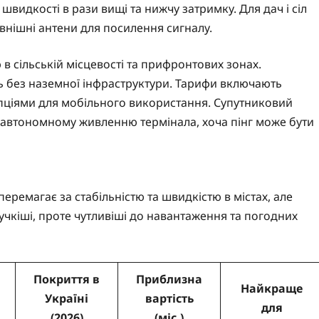
швидкості в рази вищі та нижчу затримку. Для дач і сіл
внішні антени для посилення сигналу.
в сільській місцевості та прифронтових зонах.
іть без наземної інфраструктури. Тарифи включають
 опціями для мобільного використання. Супутниковий
 автономному живленню термінала, хоча пінг може бути
еремагає за стабільністю та швидкістю в містах, але
учкіші, проте чутливіші до навантаження та погодних
Покриття в
Приблизна
Найкраще
Україні
вартість
для
(2026)
(міс.)