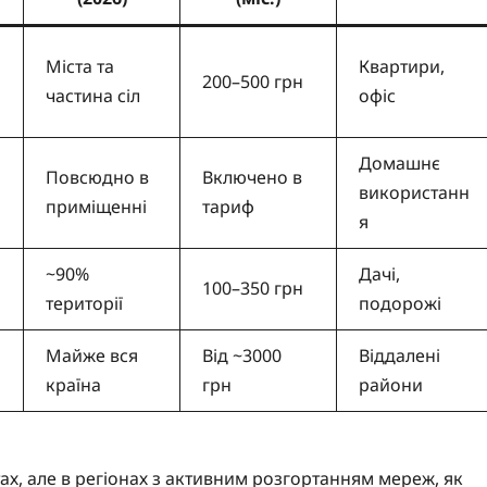
Міста та
Квартири,
200–500 грн
частина сіл
офіс
Домашнє
Повсюдно в
Включено в
використанн
приміщенні
тариф
я
~90%
Дачі,
100–350 грн
території
подорожі
Майже вся
Від ~3000
Віддалені
країна
грн
райони
ах, але в регіонах з активним розгортанням мереж, як