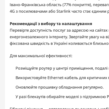
Івано-Франківська область (77% покриття), переваг
4G з посилювачами або Starlink часто стає єдиним
Рекомендації з вибору та налаштування
Перевірте доступність послуг за адресою на сайтах 
енергонезалежного інтернету. Звертайте увагу на в
фіксована швидкість в Україні коливається близько 
Для максимальної ефективності:
Розміщуйте роутер у центрі приміщення, подалі в
Використовуйте Ethernet-кабель для критичних п
Оновлюйте прошивку обладнання регулярно.
У разі блекаутів обирайте моделі з підтримко