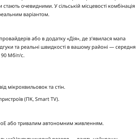
и стають очевидними. У сільській місцевості комбінація
 реальним варіантом.
провайдерів або в додатку «Дія», де з’явилася мапа
ідгуки та реальні швидкості в вашому районі — середня
90 Мбіт/с.
ід мікрохвильовок та стін.
ристроїв (ПК, Smart TV).
ю PoE або тривалим автономним живленням.