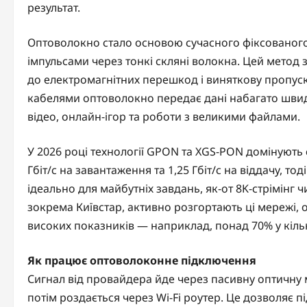
результат.
Оптоволокно стало основою сучасного фіксованого
імпульсами через тонкі скляні волокна. Цей метод за
до електромагнітних перешкод і виняткову пропуск
кабелями оптоволокно передає дані набагато шви
відео, онлайн-ігор та роботи з великими файлами.
У 2026 році технології GPON та XGS-PON домінують
Гбіт/с на завантаження та 1,25 Гбіт/с на віддачу, то
ідеально для майбутніх завдань, як-от 8K-стрімінг 
зокрема Київстар, активно розгортають ці мережі, 
високих показників — наприклад, понад 70% у кільк
Як працює оптоволоконне підключення
Сигнал від провайдера йде через пасивну оптичну 
потім роздається через Wi-Fi роутер. Це дозволяє п