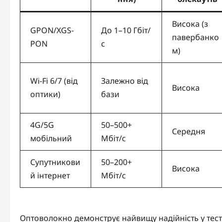
Висока (з
GPON/XGS-
До 1–10 Гбіт/
павербанко
PON
с
м)
Wi-Fi 6/7 (від
Залежно від
Висока
оптики)
бази
4G/5G
50–500+
Середня
мобільний
Мбіт/с
Супутникови
50–200+
Висока
й інтернет
Мбіт/с
Оптоволокно демонструє найвищу надійність у тест