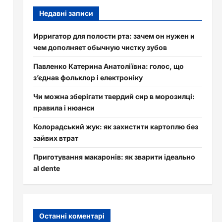
Недавні записи
Ирригатор для полости рта: зачем он нужен и
чем дополняет обычную чистку зубов
Павленко Катерина Анатоліївна: голос, що
з’єднав фольклор і електроніку
Чи можна зберігати твердий сир в морозилці:
правила і нюанси
Колорадський жук: як захистити картоплю без
зайвих втрат
Приготування макаронів: як зварити ідеально
al dente
Останні коментарі