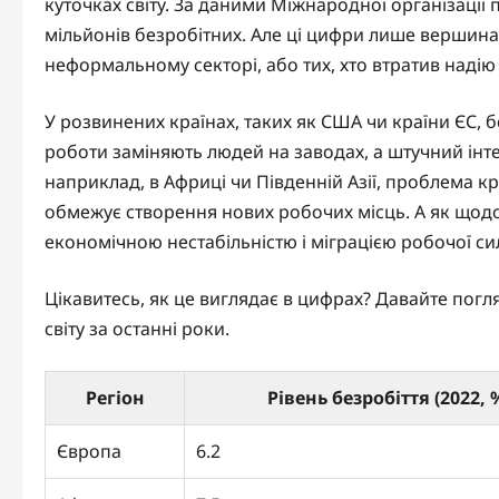
куточках світу. За даними Міжнародної організації пр
мільйонів безробітних. Але ці цифри лише вершина
неформальному секторі, або тих, хто втратив надію
У розвинених країнах, таких як США чи країни ЄС, б
роботи заміняють людей на заводах, а штучний інте
наприклад, в Африці чи Південній Азії, проблема кр
обмежує створення нових робочих місць. А як щодо
економічною нестабільністю і міграцією робочої си
Цікавитесь, як це виглядає в цифрах? Давайте погл
світу за останні роки.
Регіон
Рівень безробіття (2022, 
Європа
6.2