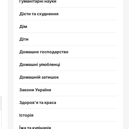
Гуманітарні науки
Дієти та схуднення
Дім
Діти
Домашнє господарство
Домашні улюбленці
Домашній затишок
Закони України
Здоров'я та краса
Історія
Їжа та кулінарія