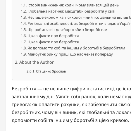
Історія виникнення: коли і чому з’явився цей день
Глобальна картина: масштаби безробіття у світі
Не лише економіка: психологічний і соціальний вплив б
Регіональні особливості: як безробіття виглядає в Україн
Що робить світ для боротьби з безробіттям
Цікаві факти про безробіття
Цікаві факти про безробіття
Як допомогти собі та іншим у боротьбі з безробіттям
Майбутнє ринку праці: що нас чекає попереду
About the Author
Стаценко Ярослав
Безробіття — це не лише цифри в статистиці, це іст
завтрашньому дні. Уявіть собі ранок, коли немає ку
тривога: як оплатити рахунки, як забезпечити сім’ю?
безробітних, чому він виник, які глобальні та лок
допомогти собі та іншим у боротьбі з цією кризою.