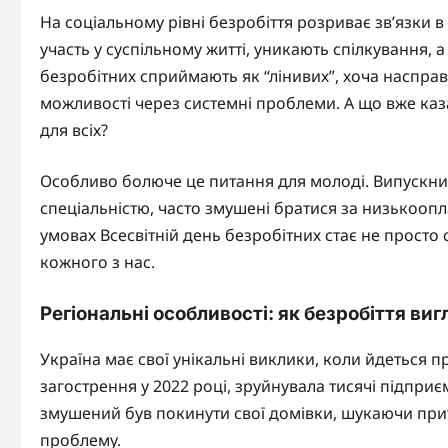
На соціальному рівні безробіття розриває зв’язки в
участь у суспільному житті, уникають спілкування, а
безробітних сприймають як “лінивих”, хоча насправд
можливості через системні проблеми. А що вже казат
для всіх?
Особливо болюче це питання для молоді. Випускники
спеціальністю, часто змушені братися за низькоопла
умовах Всесвітній день безробітних стає не просто 
кожного з нас.
Регіональні особливості: як безробіття виг
Україна має свої унікальні виклики, коли йдеться пр
загострення у 2022 році, зруйнувала тисячі підпри
змушений був покинути свої домівки, шукаючи прит
проблему.