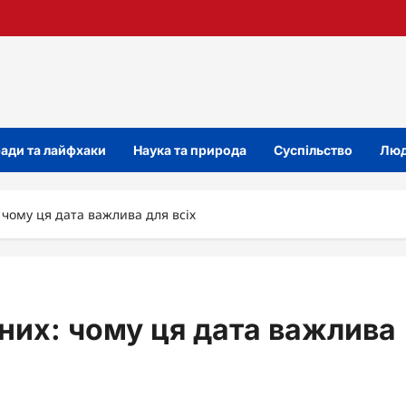
ади та лайфхаки
Наука та природа
Суспільство
Люд
 чому ця дата важлива для всіх
тних: чому ця дата важлива