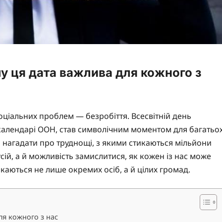
му ця дата важлива для кожного з
соціальних проблем — безробіття. Всесвітній день
в календарі ООН, став символічним моментом для багатьо
уть нагадати про труднощі, з якими стикаються мільйони
сій, а й можливість замислитися, як кожен із нас може
каються не лише окремих осіб, а й цілих громад.
ля кожного з нас