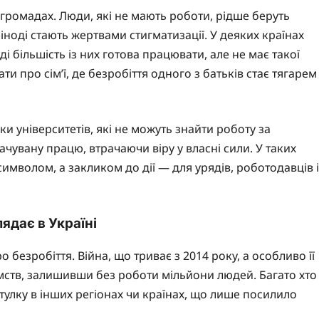
 громадах. Люди, які не мають роботи, рідше беруть
 іноді стають жертвами стигматизації. У деяких країнах
і більшість із них готова працювати, але не має такої
и про сім’ї, де безробіття одного з батьків стає тягарем
 університетів, які не можуть знайти роботу за
чувану працю, втрачаючи віру у власні сили. У таких
символом, а закликом до дії — для урядів, роботодавців і
лядає в Україні
о безробіття. Війна, що триває з 2014 року, а особливо її
ємств, залишивши без роботи мільйони людей. Багато хто
улку в інших регіонах чи країнах, що лише посилило