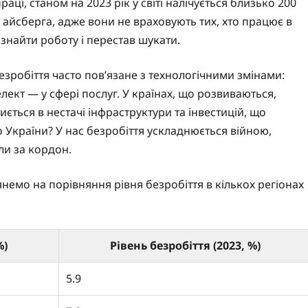
аці, станом на 2023 рік у світі налічується близько 200
 айсберга, адже вони не враховують тих, хто працює в
 знайти роботу і перестав шукати.
езробіття часто пов’язане з технологічними змінами:
лект — у сфері послуг. У країнах, що розвиваються,
иється в нестачі інфраструктури та інвестицій, що
 України? У нас безробіття ускладнюється війною,
ли за кордон.
янемо на порівняння рівня безробіття в кількох регіонах
%)
Рівень безробіття (2023, %)
5.9