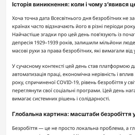
Історія виникнення: коли і чому з’явився ц
Хоча точна дата Всесвітнього дня безробітних не за
країнах часто відзначають його в різні періоди року
Найчастіше згадки про цей день пов’язують із поча
депресія 1929–1939 років, залишили мільйони людей
масові рухи за права безробітних, які вимагали від 
У сучасному контексті цей день став платформою д
автоматизація праці, економічна нерівність і вплив
року, спричиненої COVID-19, рівень безробіття у світі
переглянути свої соціальні програми. Цей день наг
вимагає системних рішень і солідарності.
Глобальна картина: масштаби безробіття у 
Безробіття — це не просто локальна проблема, а гл