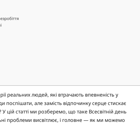
езробіття
і
орії реальних людей, які втрачають впевненість у
ди поспішати, але замість відпочинку серце стискає
 У цій статті ми розберемо, що таке Всесвітній день
альні проблеми висвітлює, і головне — як ми можемо