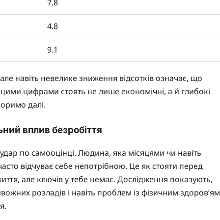
7.8
4.8
9.1
 але навіть невелике зниження відсотків означає, що
цими цифрами стоять не лише економічні, а й глибокі
воримо далі.
ьний вплив безробіття
 удар по самооцінці. Людина, яка місяцями чи навіть
часто відчуває себе непотрібною. Це як стояти перед
ття, але ключів у тебе немає. Дослідження показують,
ивожних розладів і навіть проблем із фізичним здоров’ям
я.