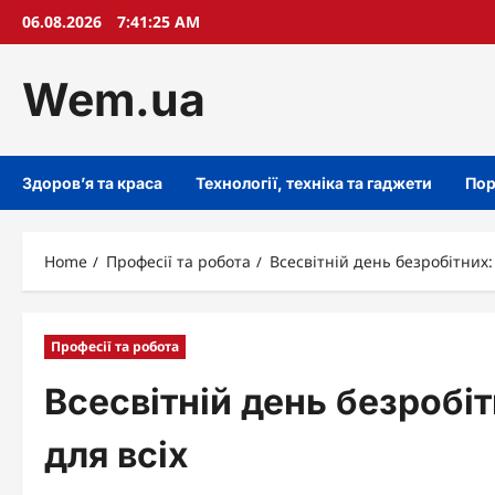
Skip
06.08.2026
7:41:26 AM
to
content
Wem.ua
Здоров’я та краса
Технології, техніка та гаджети
Пор
Home
Професії та робота
Всесвітній день безробітних:
Професії та робота
Всесвітній день безробі
для всіх