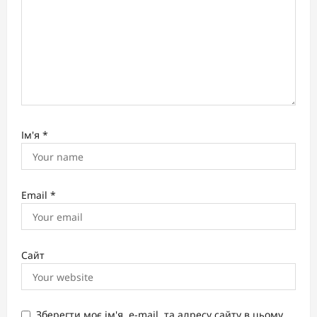
Ім'я
*
Email
*
Сайт
Зберегти моє ім'я, e-mail, та адресу сайту в цьому