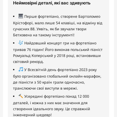
Неймовірні деталі, які вас здивують
Перше фортепіано, створене Бартоломео
Крістофорі, мало лише 54 клавіші, на відміну від
сучасних 88. Уявіть, як би звучали твори
Бетховена на такому інструменті!
Найдовший концерт гри на фортепіано
тривав 76 годин! Його виконав польський піаніст
Ромуальд Коперський у 2018 році, встановивши
світовий рекорд.
У Всесвітній день фортепіано 2023 року
було організовано глобальний онлайн-марафон,
де піаністи з 50 країн грали одночасно,
транслюючи свої виступи в мережі.
Усередині фортепіано понад 12 000
деталей, і кожна з них має значення для
створення ідеального звуку. Це справжній
інженерний шедевр!