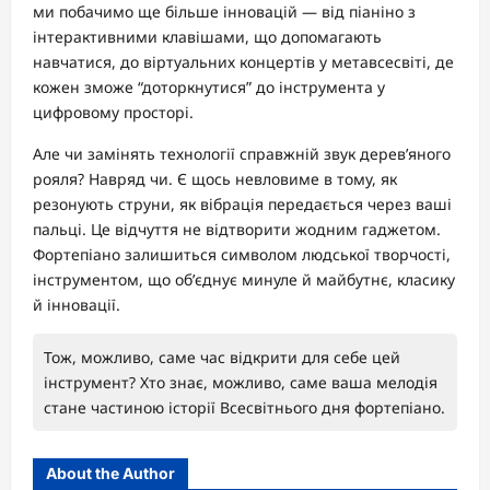
ми побачимо ще більше інновацій — від піаніно з
інтерактивними клавішами, що допомагають
навчатися, до віртуальних концертів у метавсесвіті, де
кожен зможе “доторкнутися” до інструмента у
цифровому просторі.
Але чи замінять технології справжній звук дерев’яного
рояля? Навряд чи. Є щось невловиме в тому, як
резонують струни, як вібрація передається через ваші
пальці. Це відчуття не відтворити жодним гаджетом.
Фортепіано залишиться символом людської творчості,
інструментом, що об’єднує минуле й майбутнє, класику
й інновації.
Тож, можливо, саме час відкрити для себе цей
інструмент? Хто знає, можливо, саме ваша мелодія
стане частиною історії Всесвітнього дня фортепіано.
About the Author