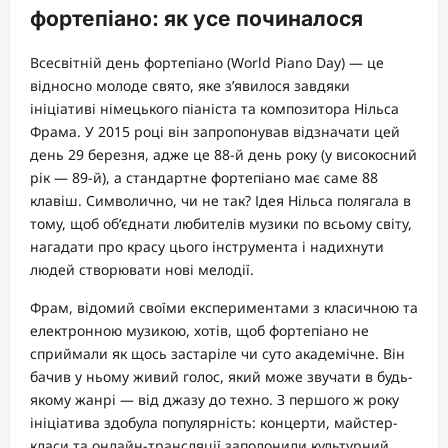
фортепіано: як усе починалося
Всесвітній день фортепіано (World Piano Day) — це
відносно молоде свято, яке з’явилося завдяки
ініціативі німецького піаніста та композитора Нільса
Фрама. У 2015 році він запропонував відзначати цей
день 29 березня, адже це 88-й день року (у високосний
рік — 89-й), а стандартне фортепіано має саме 88
клавіш. Символично, чи не так? Ідея Нільса полягала в
тому, щоб об’єднати любителів музики по всьому світу,
нагадати про красу цього інструмента і надихнути
людей створювати нові мелодії.
Фрам, відомий своїми експериментами з класичною та
електронною музикою, хотів, щоб фортепіано не
сприймали як щось застаріле чи суто академічне. Він
бачив у ньому живий голос, який може звучати в будь-
якому жанрі — від джазу до техно. З першого ж року
ініціатива здобула популярність: концерти, майстер-
класи та онлайн-трансляції заполонили культурний