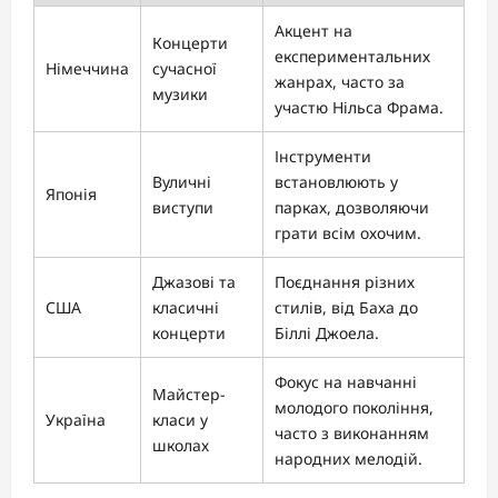
Акцент на
Концерти
експериментальних
Німеччина
сучасної
жанрах, часто за
музики
участю Нільса Фрама.
Інструменти
Вуличні
встановлюють у
Японія
виступи
парках, дозволяючи
грати всім охочим.
Джазові та
Поєднання різних
США
класичні
стилів, від Баха до
концерти
Біллі Джоела.
Фокус на навчанні
Майстер-
молодого покоління,
Україна
класи у
часто з виконанням
школах
народних мелодій.