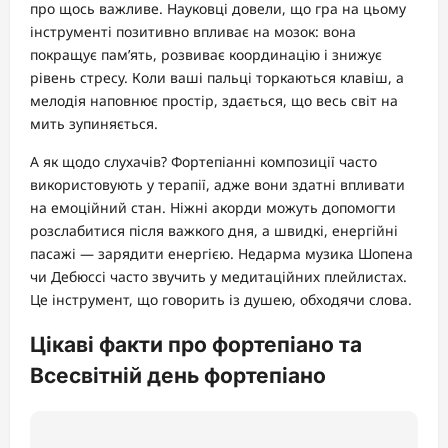
про щось важливе. Науковці довели, що гра на цьому
інструменті позитивно впливає на мозок: вона
покращує пам’ять, розвиває координацію і знижує
рівень стресу. Коли ваші пальці торкаються клавіш, а
мелодія наповнює простір, здається, що весь світ на
мить зупиняється.
А як щодо слухачів? Фортепіанні композиції часто
використовують у терапії, адже вони здатні впливати
на емоційний стан. Ніжні акорди можуть допомогти
розслабитися після важкого дня, а швидкі, енергійні
пасажі — зарядити енергією. Недарма музика Шопена
чи Дебюссі часто звучить у медитаційних плейлистах.
Це інструмент, що говорить із душею, обходячи слова.
Цікаві факти про фортепіано та
Всесвітній день фортепіано