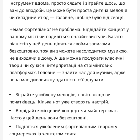
інструмент вдома, просто сядьте і зіграйте щось, що
вам до вподоби. Це може бути проста дитяча мелодія
чи складний етюд — головне, щоб це було від серця.
Немає фортепіано? Не проблема. Відвідайте концерт у
вашому місті чи подивіться онлайн-виступи. Багато
піаністів у цей день діляться своїми записами
безкоштовно, тож ви зможете насолодитися музикою,
не виходячи з дому. А ще можна послухати класичні
твори чи сучасні інтерпретації на стрімінгових
платформах. Головне — знайти час для музики, адже
вона має дивовижну здатність об’єднувати.
Зіграйте улюблену мелодію, навіть якщо ви
початківець. Кілька нот уже створять настрій.
Відвідайте місцевий концерт чи майстер-клас.
Часто у цей день вони безкоштовні.
Поділіться улюбленим фортепіанним твором у
соцмережах із хештегом свята.