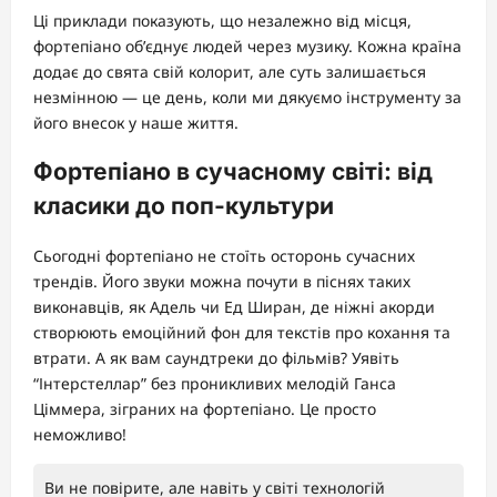
Ці приклади показують, що незалежно від місця,
фортепіано об’єднує людей через музику. Кожна країна
додає до свята свій колорит, але суть залишається
незмінною — це день, коли ми дякуємо інструменту за
його внесок у наше життя.
Фортепіано в сучасному світі: від
класики до поп-культури
Сьогодні фортепіано не стоїть осторонь сучасних
трендів. Його звуки можна почути в піснях таких
виконавців, як Адель чи Ед Ширан, де ніжні акорди
створюють емоційний фон для текстів про кохання та
втрати. А як вам саундтреки до фільмів? Уявіть
“Інтерстеллар” без проникливих мелодій Ганса
Ціммера, зіграних на фортепіано. Це просто
неможливо!
Ви не повірите, але навіть у світі технологій