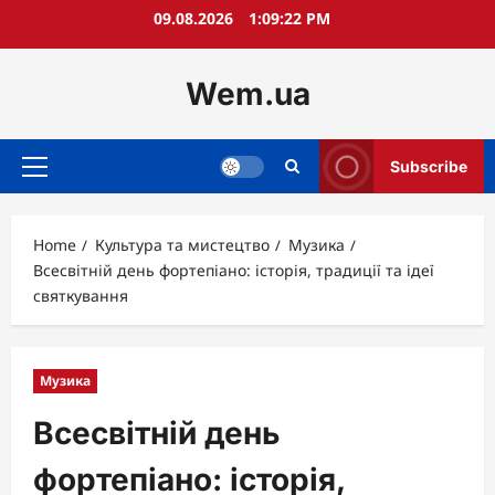
Skip
09.08.2026
1:09:23 PM
to
content
Wem.ua
Subscribe
Primary
Menu
Home
Культура та мистецтво
Музика
Всесвітній день фортепіано: історія, традиції та ідеї
святкування
Музика
Всесвітній день
фортепіано: історія,