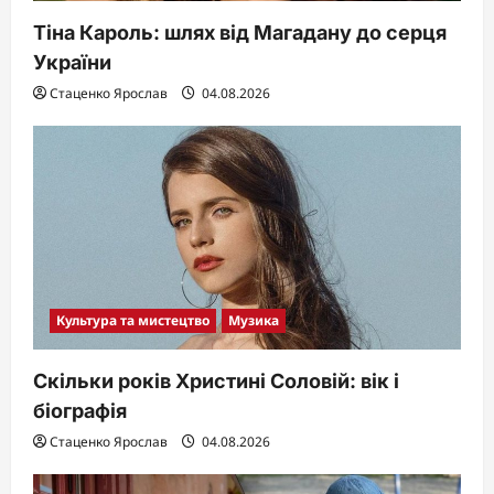
Тіна Кароль: шлях від Магадану до серця
України
Стаценко Ярослав
04.08.2026
Культура та мистецтво
Музика
Скільки років Христині Соловій: вік і
біографія
Стаценко Ярослав
04.08.2026