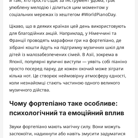
й такі, хто просто сідає за інструмент удома, грає
улюблену мелодію і ділиться цим моментом у
соціальних мережах із хештегом #WorldPianoDay.
Цікаво, що в деяких країнах цей день використовують
для благодійних акцій. Наприклад, у Німеччині та
Франції проводять марафони гри на фортепіано, де
зібрані кошти йдуть на підтримку музичних шкіл для
дітей із малозабезпечених сімей. В Азії, зокрема в
Японії, популярні вуличні виступи — уявіть собі піаніно
просто посеред парку, де кожен охочий може зіграти
кілька нот. Це створює неймовірну атмосферу єдності,
коли незнайомці стають частиною одного великого
музичного дійства.
Чому фортепіано таке особливе:
психологічний та емоційний вплив
Звуки фортепіано мають магічну силу. Вони можуть
заспокоїти, надихнути або навіть змусити задуматися