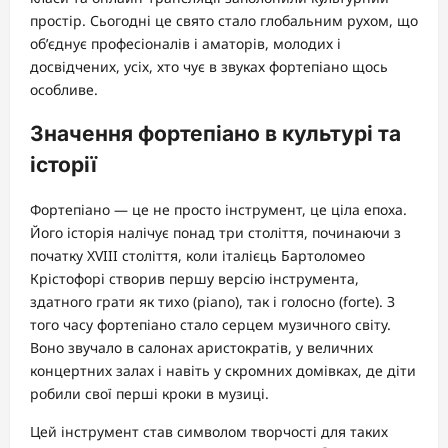
простір. Сьогодні це свято стало глобальним рухом, що
об’єднує професіоналів і аматорів, молодих і
досвідчених, усіх, хто чує в звуках фортепіано щось
особливе.
Значення фортепіано в культурі та
історії
Фортепіано — це не просто інструмент, це ціла епоха.
Його історія налічує понад три століття, починаючи з
початку XVIII століття, коли італієць Бартоломео
Крістофорі створив першу версію інструмента,
здатного грати як тихо (piano), так і голосно (forte). З
того часу фортепіано стало серцем музичного світу.
Воно звучало в салонах аристократів, у величних
концертних залах і навіть у скромних домівках, де діти
робили свої перші кроки в музиці.
Цей інструмент став символом творчості для таких