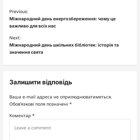
P
Previous:
o
Міжнародний день енергозбереження: чому це
s
важливо для всіх нас
t
Next:
Міжнародний день шкільних бібліотек: історія та
n
значення свята
a
v
i
Залишити відповідь
g
a
Ваша e-mail адреса не оприлюднюватиметься.
t
Обов’язкові поля позначені
*
i
Коментар
*
o
n