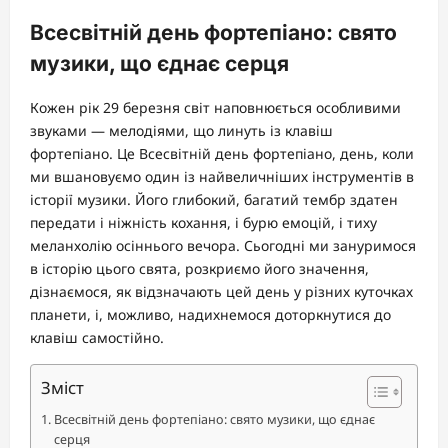
Всесвітній день фортепіано: свято
музики, що єднає серця
Кожен рік 29 березня світ наповнюється особливими
звуками — мелодіями, що линуть із клавіш
фортепіано. Це Всесвітній день фортепіано, день, коли
ми вшановуємо один із найвеличніших інструментів в
історії музики. Його глибокий, багатий тембр здатен
передати і ніжність кохання, і бурю емоцій, і тиху
меланхолію осіннього вечора. Сьогодні ми зануримося
в історію цього свята, розкриємо його значення,
дізнаємося, як відзначають цей день у різних куточках
планети, і, можливо, надихнемося доторкнутися до
клавіш самостійно.
Зміст
Всесвітній день фортепіано: свято музики, що єднає
серця