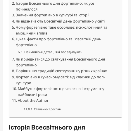
Історія Всесвітнього дня фортепіано: як усе
починалося
Значення фортепіано в культурі та історії
Як відзначають Всесвітній день фортепіано у світі
Чому фортепіано таке особливе: психологічний та
емоційний вплив
Цікаві факти про фортепіано та Всесвітній день
фортепіано
Неймовірні деталі, які вас здивують
Як приєднатися до святкування Всесвітнього дня
фортепіано
Порівняння традицій святкування у різних країнах
Фортепіано в сучасному світі: від класики до поп-
культури
Майбутнє фортепіано: що чекає на інструмент у
найближчі роки
About the Author
Стаценко Ярослав
Історія Всесвітнього дня