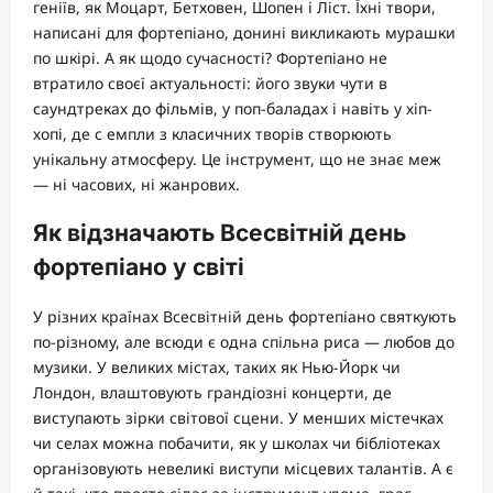
геніїв, як Моцарт, Бетховен, Шопен і Ліст. Їхні твори,
написані для фортепіано, донині викликають мурашки
по шкірі. А як щодо сучасності? Фортепіано не
втратило своєї актуальності: його звуки чути в
саундтреках до фільмів, у поп-баладах і навіть у хіп-
хопі, де с емпли з класичних творів створюють
унікальну атмосферу. Це інструмент, що не знає меж
— ні часових, ні жанрових.
Як відзначають Всесвітній день
фортепіано у світі
У різних країнах Всесвітній день фортепіано святкують
по-різному, але всюди є одна спільна риса — любов до
музики. У великих містах, таких як Нью-Йорк чи
Лондон, влаштовують грандіозні концерти, де
виступають зірки світової сцени. У менших містечках
чи селах можна побачити, як у школах чи бібліотеках
організовують невеликі виступи місцевих талантів. А є