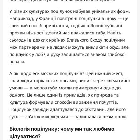
У різних культурах поцілунок набував унікальних форм.
Наприклад, у Франції повітряні поцілунки в щоку — це
звичний спосіб привітання, тоді як в Японії публічні
прояви ніжності довгий час вважалися табу. Навіть
сьогодні в деяких країнах Близького Сходу поцілунки
між партнерами на людях можуть викликати осуд, але
поцілунок у лоб чи руку залишається знаком глибокої
поваги.
А як щодо ескімоських поцілунків? Цей ніжний жест,
коли люди торкаються носами, виник через кліматичні
умови — в мороз губи могли примерзнути одне до
одного. Це лише один із прикладів, як природа та
культура формували способи вираження почуттів.
Поцілунок завжди адаптувався до обставин, але його
суть — зв’язок між людьми — залишалася незмінною.
Біологія поцілунку: чому ми так любимо
цілуватися?