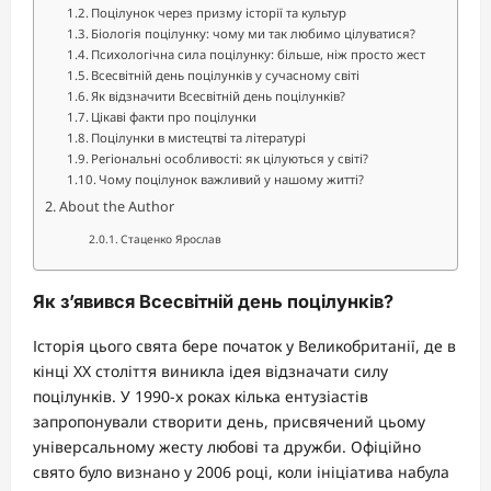
Поцілунок через призму історії та культур
Біологія поцілунку: чому ми так любимо цілуватися?
Психологічна сила поцілунку: більше, ніж просто жест
Всесвітній день поцілунків у сучасному світі
Як відзначити Всесвітній день поцілунків?
Цікаві факти про поцілунки
Поцілунки в мистецтві та літературі
Регіональні особливості: як цілуються у світі?
Чому поцілунок важливий у нашому житті?
About the Author
Стаценко Ярослав
Як з’явився Всесвітній день поцілунків?
Історія цього свята бере початок у Великобританії, де в
кінці XX століття виникла ідея відзначати силу
поцілунків. У 1990-х роках кілька ентузіастів
запропонували створити день, присвячений цьому
універсальному жесту любові та дружби. Офіційно
свято було визнано у 2006 році, коли ініціатива набула