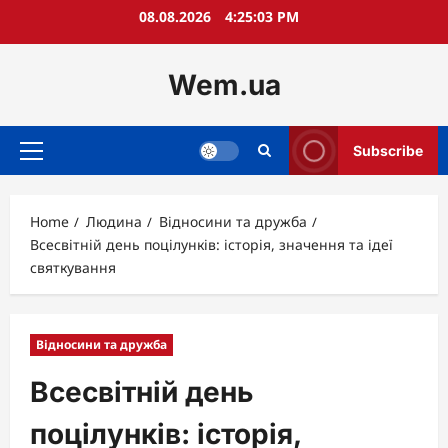
Skip
08.08.2026
4:25:04 PM
to
content
Wem.ua
Subscribe
Primary
Menu
Home
Людина
Відносини та дружба
Всесвітній день поцілунків: історія, значення та ідеї
святкування
Відносини та дружба
Всесвітній день
поцілунків: історія,