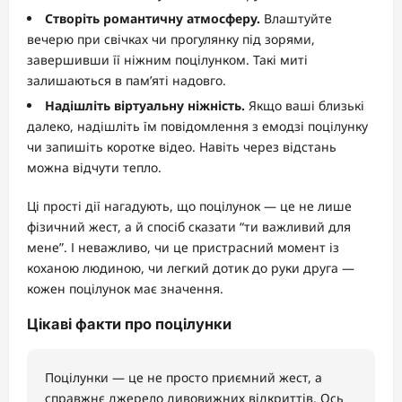
Створіть романтичну атмосферу.
Влаштуйте
вечерю при свічках чи прогулянку під зорями,
завершивши її ніжним поцілунком. Такі миті
залишаються в пам’яті надовго.
Надішліть віртуальну ніжність.
Якщо ваші близькі
далеко, надішліть їм повідомлення з емодзі поцілунку
чи запишіть коротке відео. Навіть через відстань
можна відчути тепло.
Ці прості дії нагадують, що поцілунок — це не лише
фізичний жест, а й спосіб сказати “ти важливий для
мене”. І неважливо, чи це пристрасний момент із
коханою людиною, чи легкий дотик до руки друга —
кожен поцілунок має значення.
Цікаві факти про поцілунки
Поцілунки — це не просто приємний жест, а
справжнє джерело дивовижних відкриттів. Ось