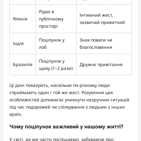
Рідко в
Інтимний жест,
Японія
публічному
зазвичай приватний
просторі
Поцілунок у
Знак поваги чи
Індія
лоб
благословення
Поцілунок у
Бразилія
Дружнє привітання
щоку (1–2 рази)
Ці дані показують, наскільки по-різному люди
сприймають один і той же жест. Розуміння цих
особливостей допомагає уникнути незручних ситуацій
під час подорожей чи спілкування з людьми з інших
країн.
Чому поцілунок важливий у нашому житті?
У світі, де ми часто поспішаємо, забуваючи про