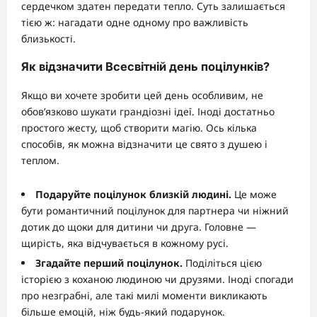
сердечком здатен передати тепло. Суть залишається
тією ж: нагадати одне одному про важливість
близькості.
Як відзначити Всесвітній день поцілунків?
Якщо ви хочете зробити цей день особливим, не
обов’язково шукати грандіозні ідеї. Іноді достатньо
простого жесту, щоб створити магію. Ось кілька
способів, як можна відзначити це свято з душею і
теплом.
Подаруйте поцілунок близкій людині.
Це може
бути романтичний поцілунок для партнера чи ніжний
дотик до щоки для дитини чи друга. Головне —
щирість, яка відчувається в кожному русі.
Згадайте перший поцілунок.
Поділіться цією
історією з коханою людиною чи друзями. Іноді спогади
про незграбні, але такі милі моменти викликають
більше емоцій, ніж будь-який подарунок.