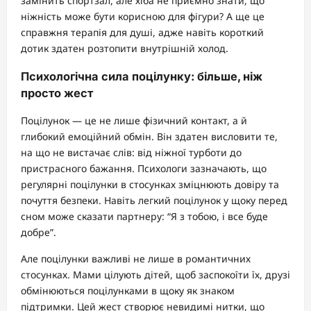
замінить спортзал, але хіба не приємно знати, що
ніжність може бути корисною для фігури? А ще це
справжня терапія для душі, адже навіть короткий
дотик здатен розтопити внутрішній холод.
Психологічна сила поцілунку: більше, ніж
просто жест
Поцілунок — це не лише фізичний контакт, а й
глибокий емоційний обмін. Він здатен висловити те,
на що не вистачає слів: від ніжної турботи до
пристрасного бажання. Психологи зазначають, що
регулярні поцілунки в стосунках зміцнюють довіру та
почуття безпеки. Навіть легкий поцілунок у щоку перед
сном може сказати партнеру: “Я з тобою, і все буде
добре”.
Але поцілунки важливі не лише в романтичних
стосунках. Мами цілують дітей, щоб заспокоїти їх, друзі
обмінюються поцілунками в щоку як знаком
підтримки. Цей жест створює невидимі нитки, що