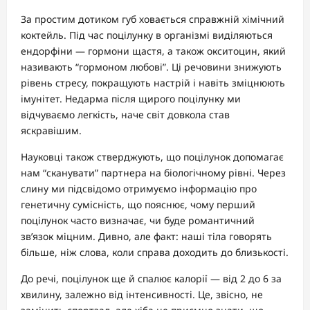
За простим дотиком губ ховається справжній хімічний
коктейль. Під час поцілунку в організмі виділяються
ендорфіни — гормони щастя, а також окситоцин, який
називають “гормоном любові”. Ці речовини знижують
рівень стресу, покращують настрій і навіть зміцнюють
імунітет. Недарма після щирого поцілунку ми
відчуваємо легкість, наче світ довкола став
яскравішим.
Науковці також стверджують, що поцілунок допомагає
нам “сканувати” партнера на біологічному рівні. Через
слину ми підсвідомо отримуємо інформацію про
генетичну сумісність, що пояснює, чому перший
поцілунок часто визначає, чи буде романтичний
зв’язок міцним. Дивно, але факт: наші тіла говорять
більше, ніж слова, коли справа доходить до близькості.
До речі, поцілунок ще й спалює калорії — від 2 до 6 за
хвилину, залежно від інтенсивності. Це, звісно, не