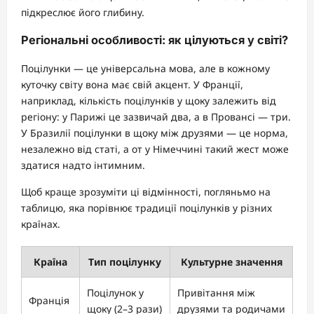
підкреслює його глибину.
Регіональні особливості: як цілуються у світі?
Поцілунки — це універсальна мова, але в кожному
куточку світу вона має свій акцент. У Франції,
наприклад, кількість поцілунків у щоку залежить від
регіону: у Парижі це зазвичай два, а в Провансі — три.
У Бразилії поцілунки в щоку між друзями — це норма,
незалежно від статі, а от у Німеччині такий жест може
здатися надто інтимним.
Щоб краще зрозуміти ці відмінності, погляньмо на
таблицю, яка порівнює традиції поцілунків у різних
країнах.
Країна
Тип поцілунку
Культурне значення
Поцілунок у
Привітання між
Франція
щоку (2–3 рази)
друзями та родичами