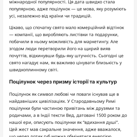
міжнародної популярності. Ця дата швидко стала
популярною, адже поцілунок — це мова, яку розуміють
усі, незалежно від країни чи традицій.
Цікаво, що спочатку свято мало комерційний відтінок
— компанії, що виробляють листівки та подарунки,
побачили в ньому можливість для маркетингу. Але
згодом люди перетворили його на щирий вияв
почуттів, відкинувши будь-яку штучність. Сьогодні це
свято нагадує нам, як важливо цінувати близькість у
швидкоплинному світі.
Поцілунок через призму історії та культур
Поцілунок як символ любові чи поваги існував ще в
найдавніших цивілізаціях. У Стародавньому Римі
поцілунки були частиною привітань між друзями та
родичами, а в Індії тексти Вед, датовані 1500 роком до
нашої ери, описують поцілунки як “вдихання душі”.
Цей жест мав сакральне значення, адже вважалося,
що через дотик губ можна обмінятися енергією.