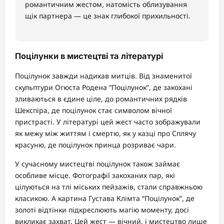
романтичним жестом, натомість облизування
щік партнера — це знак глибокої прихильності.
Поцілунки в мистецтві та літературі
Поцілунок завжди надихав митців. Від знаменитої
скульптури Огюста Родена “Поцілунок”, де закохані
зливаються в єдине ціле, до романтичних рядків
Шекспіра, де поцілунок стає символом вічної
пристрасті. У літературі цей жест часто зображували
як межу між життям і смертю, як у казці про Сплячу
красуню, де поцілунок принца розриває чари.
У сучасному мистецтві поцілунок також займає
особливе місце. Фотографії закоханих пар, які
цілуються на тлі міських пейзажів, стали справжньою
класикою. А картина Густава Клімта “Поцілунок”, де
золоті відтінки підкреслюють магію моменту, досі
викликає захват. Цей жест — вічний, і мистецтво лише