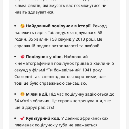
кілька фактів, які змусять вас посміхнутися чи
навіть здивуватися.
Найдовший поцілунок в історії.
Рекорд
належить парі з Таїланду, яка цілувалася 58
годин, 35 хвилин і 58 секунд у 2013 році. Це
справжній подвиг витривалості та любові!
Поцілунок у кіно.
Найдовший
кінематографічний поцілунок тривав 3 хвилини 5
секунд у фільмі “Ти божевільний” 1941 року.
Сьогодні такі сцени здаються короткими, але
тоді це було справжньою сенсацією.
М’язи в дії.
Під час поцілунку задіюються до
34 м’язів обличчя. Це справжнє тренування, яке
ще й дарує радість!
Культурний код.
У деяких африканських
племенах поцілунок у губи не вважається