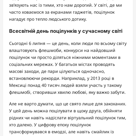
зв’язують нас із тими, хто нам дорогий. У світі, де ми
часто ховаємося за екранами гаджетів, поцілунок
нагадує про тепло людського дотику.
Всесвітній день поцілунків у сучасному світі
Сьогодні 6 липня — це день, коли люди по всьому світу
влаштовують флешмоби, конкурси на найдовший
поцілунок чи просто діляться ніжними моментами в
соціальних мережах. У багатьох містах проводять
масові заходи, де пари цілуються одночасно,
встановлюючи рекорди. Наприклад, у 2013 році в
Мексиці понад 40 тисяч людей взяли участь у такому
флешмобі, створивши хвилю любові, яку важко забути.
Але не варто думати, що це свято лише для закоханих.
У цей день можна поцілувати в щоку друга, обійняти
рідних чи навіть надіслати віртуальний поцілунок тим,
хто далеко. У цифрову епоху поцілунок
трансформувався в емодзі, але навіть смайлик із