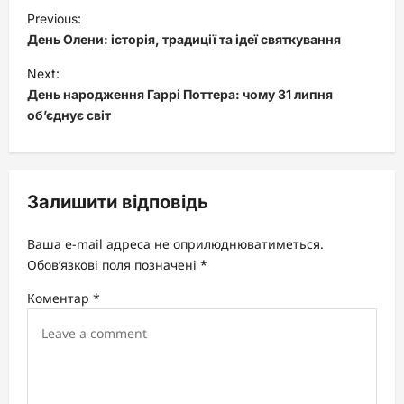
P
Previous:
o
День Олени: історія, традиції та ідеї святкування
s
Next:
t
День народження Гаррі Поттера: чому 31 липня
об’єднує світ
n
a
v
Залишити відповідь
i
g
Ваша e-mail адреса не оприлюднюватиметься.
a
Обов’язкові поля позначені
*
t
Коментар
*
i
o
n