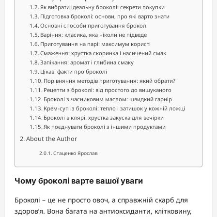
Як вибрати ідеальну броколі: секрети покупки
Підготовка броколі: основи, про які варто знати
Основні способи приготування броколі
Варіння: класика, яка ніколи не підведе
Приготування на парі: максимум користі
Смаження: хрустка скоринка і насичений смак
Запікання: аромат і глибина смаку
Цікаві факти про броколі
Порівняння методів приготування: який обрати?
Рецепти з броколі: від простого до вишуканого
Броколі з часниковим маслом: швидкий гарнір
Крем-суп із броколі: тепло і затишок у кожній ложці
Броколі в клярі: хрустка закуска для вечірки
Як поєднувати броколі з іншими продуктами
About the Author
Стаценко Ярослав
Чому броколі варте вашої уваги
Броколі – це не просто овоч, а справжній скарб для
здоров’я. Вона багата на антиоксиданти, клітковину,