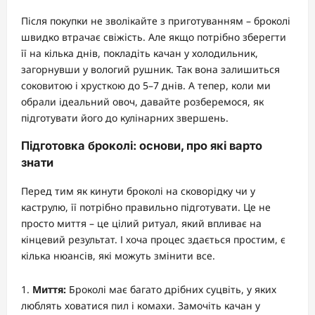
Після покупки не зволікайте з приготуванням – броколі
швидко втрачає свіжість. Але якщо потрібно зберегти
її на кілька днів, покладіть качан у холодильник,
загорнувши у вологий рушник. Так вона залишиться
соковитою і хрусткою до 5–7 днів. А тепер, коли ми
обрали ідеальний овоч, давайте розберемося, як
підготувати його до кулінарних звершень.
Підготовка броколі: основи, про які варто
знати
Перед тим як кинути броколі на сковорідку чи у
каструлю, її потрібно правильно підготувати. Це не
просто миття – це цілий ритуал, який впливає на
кінцевий результат. І хоча процес здається простим, є
кілька нюансів, які можуть змінити все.
Миття:
Броколі має багато дрібних суцвіть, у яких
люблять ховатися пил і комахи. Замочіть качан у