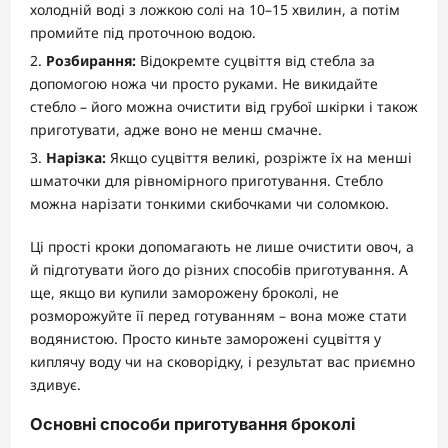
холодній воді з ложкою солі на 10–15 хвилин, а потім
промийте під проточною водою.
Розбирання:
Відокремте суцвіття від стебла за
допомогою ножа чи просто руками. Не викидайте
стебло – його можна очистити від грубої шкірки і також
приготувати, адже воно не менш смачне.
Нарізка:
Якщо суцвіття великі, розріжте їх на менші
шматочки для рівномірного приготування. Стебло
можна нарізати тонкими скибочками чи соломкою.
Ці прості кроки допомагають не лише очистити овоч, а
й підготувати його до різних способів приготування. А
ще, якщо ви купили заморожену броколі, не
розморожуйте її перед готуванням – вона може стати
водянистою. Просто киньте заморожені суцвіття у
киплячу воду чи на сковорідку, і результат вас приємно
здивує.
Основні способи приготування броколі