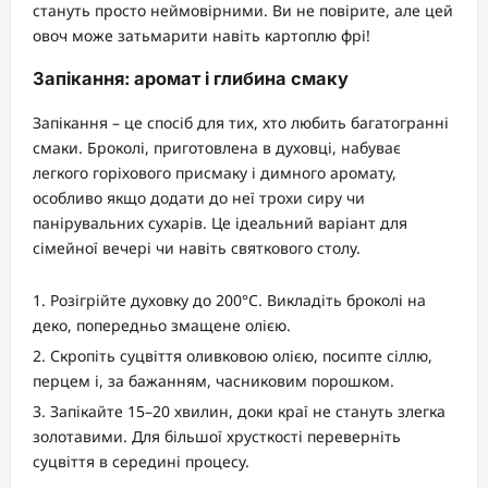
стануть просто неймовірними. Ви не повірите, але цей
овоч може затьмарити навіть картоплю фрі!
Запікання: аромат і глибина смаку
Запікання – це спосіб для тих, хто любить багатогранні
смаки. Броколі, приготовлена в духовці, набуває
легкого горіхового присмаку і димного аромату,
особливо якщо додати до неї трохи сиру чи
панірувальних сухарів. Це ідеальний варіант для
сімейної вечері чи навіть святкового столу.
Розігрійте духовку до 200°C. Викладіть броколі на
деко, попередньо змащене олією.
Скропіть суцвіття оливковою олією, посипте сіллю,
перцем і, за бажанням, часниковим порошком.
Запікайте 15–20 хвилин, доки краї не стануть злегка
золотавими. Для більшої хрусткості переверніть
суцвіття в середині процесу.