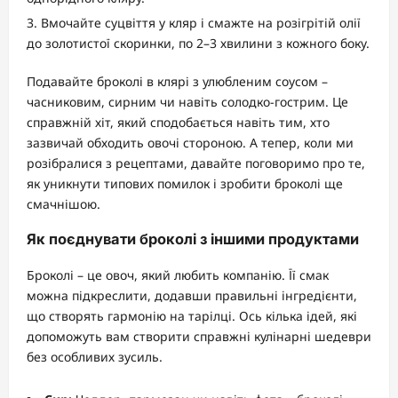
Вмочайте суцвіття у кляр і смажте на розігрітій олії
до золотистої скоринки, по 2–3 хвилини з кожного боку.
Подавайте броколі в клярі з улюбленим соусом –
часниковим, сирним чи навіть солодко-гострим. Це
справжній хіт, який сподобається навіть тим, хто
зазвичай обходить овочі стороною. А тепер, коли ми
розібралися з рецептами, давайте поговоримо про те,
як уникнути типових помилок і зробити броколі ще
смачнішою.
Як поєднувати броколі з іншими продуктами
Броколі – це овоч, який любить компанію. Її смак
можна підкреслити, додавши правильні інгредієнти,
що створять гармонію на тарілці. Ось кілька ідей, які
допоможуть вам створити справжні кулінарні шедеври
без особливих зусиль.