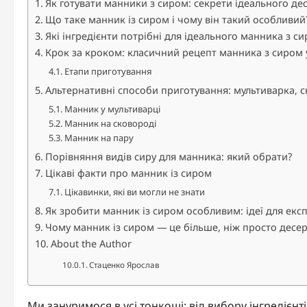
Як готувати манники з сиром: секрети ідеального дес
Що таке манник із сиром і чому він такий особливий
Які інгредієнти потрібні для ідеального манника з с
Крок за кроком: класичний рецепт манника з сиром 
Етапи приготування
Альтернативні способи приготування: мультиварка, 
Манник у мультиварці
Манник на сковороді
Манник на пару
Порівняння видів сиру для манника: який обрати?
Цікаві факти про манник із сиром
Цікавинки, які ви могли не знати
Як зробити манник із сиром особливим: ідеї для екс
Чому манник із сиром — це більше, ніж просто десер
About the Author
Стаценко Ярослав
Ми зануримося в усі тонкощі: від вибору інгредієнт