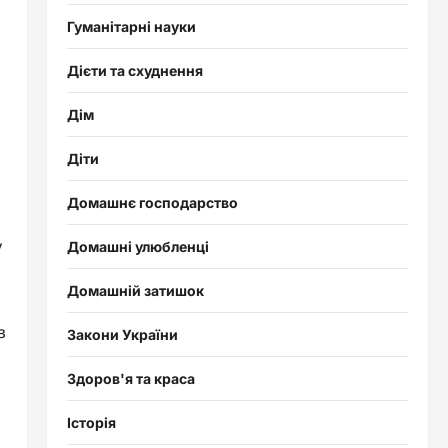
Гуманітарні науки
Дієти та схуднення
Дім
Діти
Домашнє господарство
у
Домашні улюбленці
Домашній затишок
з
Закони України
Здоров'я та краса
Історія