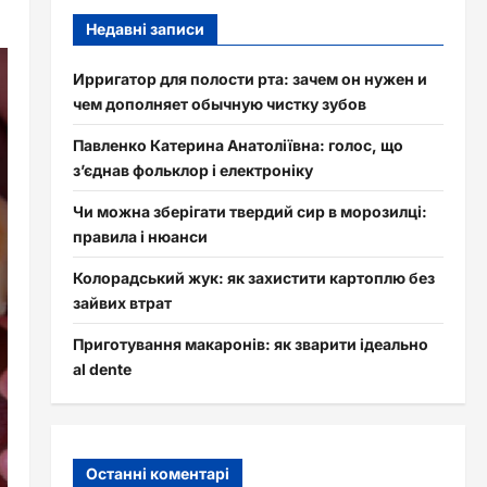
Недавні записи
Ирригатор для полости рта: зачем он нужен и
чем дополняет обычную чистку зубов
Павленко Катерина Анатоліївна: голос, що
з’єднав фольклор і електроніку
Чи можна зберігати твердий сир в морозилці:
правила і нюанси
Колорадський жук: як захистити картоплю без
зайвих втрат
Приготування макаронів: як зварити ідеально
al dente
Останні коментарі