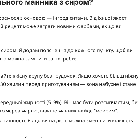
ального манника з сиром?
емося з основою — інгредієнтами. Від їхньої якості
ший рецепт може заграти новими фарбами, якщо ви
 сиром. Я додам пояснення до кожного пункту, щоб ви
його можна замінити за потреби:
райте якісну крупу без грудочок. Якщо хочете більш ніжн
–30 хвилин перед приготуванням — вона набухне і стане
редньої жирності (5–9%). Він має бути розсипчастим, бе
його через марлю, інакше манник вийде “мокрим”.
ь пишності. Якщо ви на дієті, можна зменшити кількість