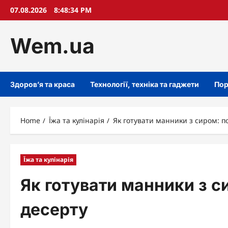
Skip
07.08.2026
8:48:35 PM
to
content
Wem.ua
Здоров’я та краса
Технології, техніка та гаджети
Пор
Home
Їжа та кулінарія
Як готувати манники з сиром: п
Їжа та кулінарія
Як готувати манники з с
десерту