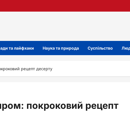
ади та лайфхаки
Наука та природа
Суспільство
Люд
окроковий рецепт десерту
иром: покроковий рецепт