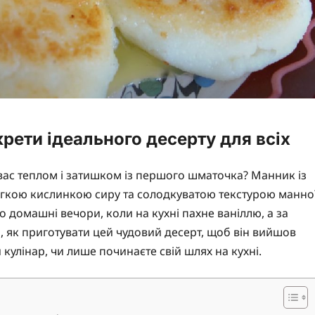
крети ідеального десерту для всіх
 вас теплом і затишком із першого шматочка? Манник із
 легкою кислинкою сиру та солодкуватою текстурою манно
о домашні вечори, коли на кухні пахне ваніллю, а за
, як приготувати цей чудовий десерт, щоб він вийшов
кулінар, чи лише починаєте свій шлях на кухні.