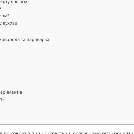
ерту для всіх
?
иром?
у духовці
сковорода та пароварка
периментів
т?
ів до секретів пишної текстури, розглянемо різні рецепти