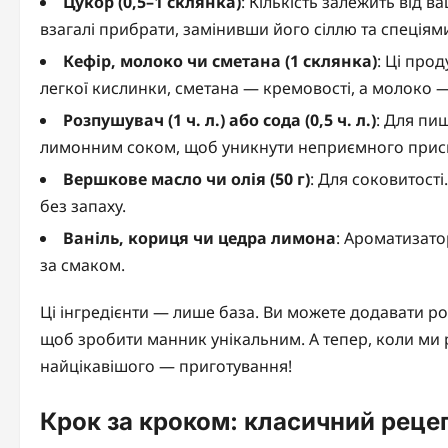
Цукор (0,5–1 склянка)
: Кількість залежить від
взагалі прибрати, замінивши його сіллю та спеціям
Кефір, молоко чи сметана (1 склянка)
: Ці про
легкої кислинки, сметана — кремовості, а молоко 
Розпушувач (1 ч. л.) або сода (0,5 ч. л.)
: Для пиш
лимонним соком, щоб уникнути неприємного прис
Вершкове масло чи олія (50 г)
: Для соковитост
без запаху.
Ваніль, кориця чи цедра лимона
: Ароматизато
за смаком.
Ці інгредієнти — лише база. Ви можете додавати ро
щоб зробити манник унікальним. А тепер, коли ми
найцікавішого — приготування!
Крок за кроком: класичний рецеп