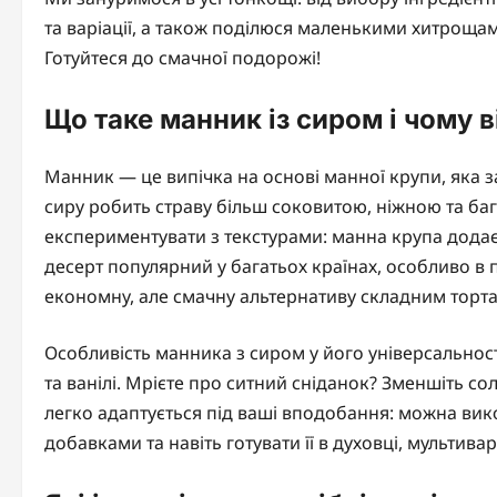
та варіації, а також поділюся маленькими хитроща
Готуйтеся до смачної подорожі!
Що таке манник із сиром і чому 
Манник — це випічка на основі манної крупи, яка 
сиру робить страву більш соковитою, ніжною та баг
експериментувати з текстурами: манна крупа додає 
десерт популярний у багатьох країнах, особливо в 
економну, але смачну альтернативу складним торта
Особливість манника з сиром у його універсальнос
та ванілі. Мрієте про ситний сніданок? Зменшіть сол
легко адаптується під ваші вподобання: можна вико
добавками та навіть готувати її в духовці, мультивар