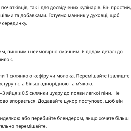
очатківців, так і для досвідчених кулінарів. Він простий,
ціями та добавками. Готуємо манник у духовці, щоб
 серединку.
им, пишним і неймовірно смачним. Я додам деталі до
милок.
упи 1 склянкою кефіру чи молока. Перемішайте і залиште
кстуру тіста більш однорідною та м’якою.
2–3 яйця з 0,5 склянки цукру до появи легкої піни. Не
ово впорається. Додавайте цукор поступово, щоб він
ого виделкою або перебийте блендером, якщо хочете більш
етельно перемішайте.