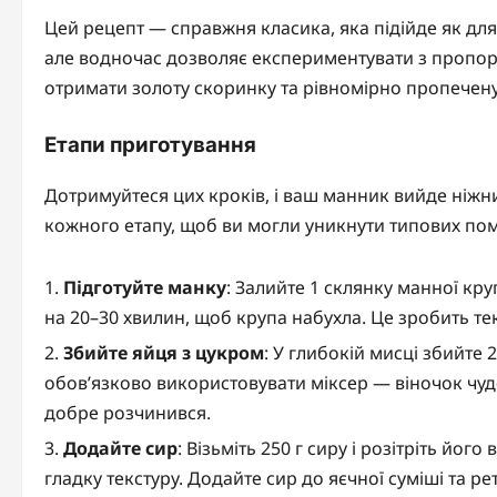
Цей рецепт — справжня класика, яка підійде як для п
але водночас дозволяє експериментувати з пропор
отримати золоту скоринку та рівномірно пропечену
Етапи приготування
Дотримуйтеся цих кроків, і ваш манник вийде ніжн
кожного етапу, щоб ви могли уникнути типових по
Підготуйте манку
: Залийте 1 склянку манної кр
на 20–30 хвилин, щоб крупа набухла. Це зробить те
Збийте яйця з цукром
: У глибокій мисці збийте 
обов’язково використовувати міксер — віночок чуд
добре розчинився.
Додайте сир
: Візьміть 250 г сиру і розітріть й
гладку текстуру. Додайте сир до яєчної суміші та р