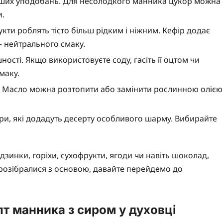
 ваших уподобань. Для несолодкого манника цукор можна
и.
дукти роблять тісто більш рідким і ніжним. Кефір додає
— нейтрального смаку.
ності. Якщо використовуєте соду, гасіть її оцтом чи
маку.
і. Масло можна розтопити або замінити рослинною олією
ри, які додадуть десерту особливого шарму. Вибирайте
дзинки, горіхи, сухофрукти, ягоди чи навіть шоколад,
 розібралися з основою, давайте перейдемо до
т манника з сиром у духовці