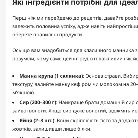
Які інгредієнти потрібні для іде
Перш ніж ми перейдемо до рецептів, давайте розбер
залежить половина успіху, адже навіть найпрості
оберете правильні продукти.
Ось що вам знадобиться для класичного манника з
розуміли, чому саме цей інгредієнт важливий і як 
Манна крупа (1 склянка)
: Основа страви. Виби
текстуру, залийте манку кефіром чи молоком на 20
м’якшою.
Сир (200–300 г)
: Найкраще брати домашній сир се
зайвої вологи. Якщо сир дуже вологий, відіжміть 
Яйця (2–3 шт.)
: Вони скріплюють тісто та додают
жовтків, залишивши лише білки.