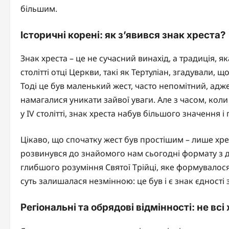
більшим.
Історичні корені: як з’явився знак хреста?
Знак хреста – це не сучасний винахід, а традиція, як
столітті отці Церкви, такі як Тертуліан, згадували, щ
Тоді це був маленький жест, часто непомітний, адже
намагалися уникати зайвої уваги. Але з часом, коли
у IV столітті, знак хреста набув більшого значення 
Цікаво, що спочатку жест був простішим – лише хрещ
розвинувся до знайомого нам сьогодні формату з д
глибшого розуміння Святої Трійці, яке формувалося
суть залишалася незмінною: це був і є знак єдності 
Регіональні та обрядові відмінності: не вс