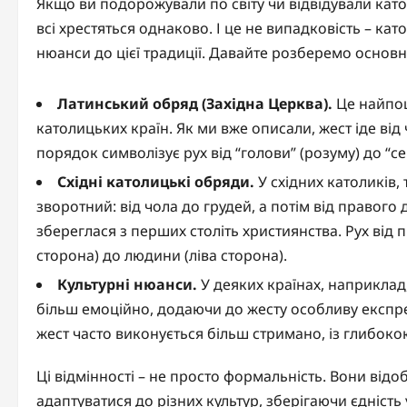
Якщо ви подорожували по світу чи відвідували като
всі хрестяться однаково. І це не випадковість – кат
нюанси до цієї традиції. Давайте розберемо основні 
Латинський обряд (Західна Церква).
Це найпош
католицьких країн. Як ми вже описали, жест іде від 
порядок символізує рух від “голови” (розуму) до “сер
Східні католицькі обряди.
У східних католиків,
зворотний: від чола до грудей, а потім від правого
збереглася з перших століть християнства. Рух від п
сторона) до людини (ліва сторона).
Культурні нюанси.
У деяких країнах, наприклад, 
більш емоційно, додаючи до жесту особливу експрес
жест часто виконується більш стримано, із глибок
Ці відмінності – не просто формальність. Вони відоб
адаптуватися до різних культур, зберігаючи єдність