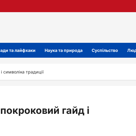
ади та лайфхаки
Наука та природа
Суспільство
Люд
і символіка традиції
 покроковий гайд і