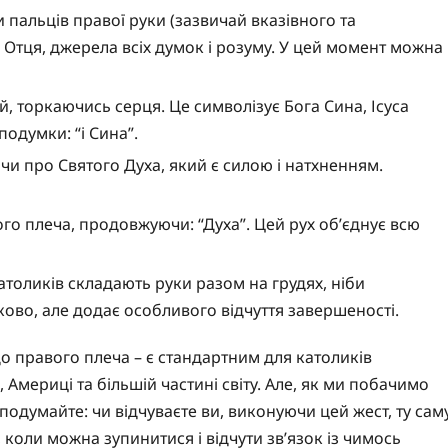
 пальців правої руки (зазвичай вказівного та
 Отця, джерела всіх думок і розуму. У цей момент можна
й, торкаючись серця. Це символізує Бога Сина, Ісуса
подумки: “і Сина”.
чи про Святого Духа, який є силою і натхненням.
го плеча, продовжуючи: “Духа”. Цей рух об’єднує всю
толиків складають руки разом на грудях, ніби
ово, але додає особливого відчуття завершеності.
 до правого плеча – є стандартним для католиків
 Америці та більшій частині світу. Але, як ми побачимо
р подумайте: чи відчуваєте ви, виконуючи цей жест, ту сам
, коли можна зупинитися і відчути зв’язок із чимось