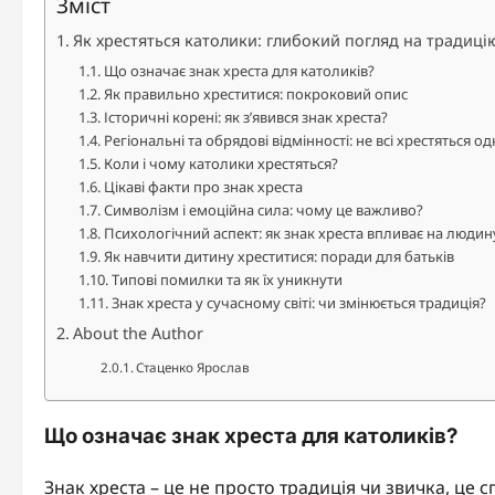
Зміст
Як хрестяться католики: глибокий погляд на традицію
Що означає знак хреста для католиків?
Як правильно хреститися: покроковий опис
Історичні корені: як з’явився знак хреста?
Регіональні та обрядові відмінності: не всі хрестяться о
Коли і чому католики хрестяться?
Цікаві факти про знак хреста
Символізм і емоційна сила: чому це важливо?
Психологічний аспект: як знак хреста впливає на людин
Як навчити дитину хреститися: поради для батьків
Типові помилки та як їх уникнути
Знак хреста у сучасному світі: чи змінюється традиція?
About the Author
Стаценко Ярослав
Що означає знак хреста для католиків?
Знак хреста – це не просто традиція чи звичка, це 