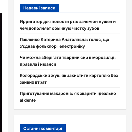
Недавні записи
Ирригатор для полости рта: зачем он нужен и
чем дополняет обычную чистку зубов
Павленко Катерина Анатоліївна: голос, що
з’єднав фольклор і електроніку
Чи можна зберігати твердий сир в морозилці:
правила і нюанси
Колорадський жук: як захистити картоплю без
зайвих втрат
Приготування макаронів: як зварити ідеально
al dente
Останні коментарі