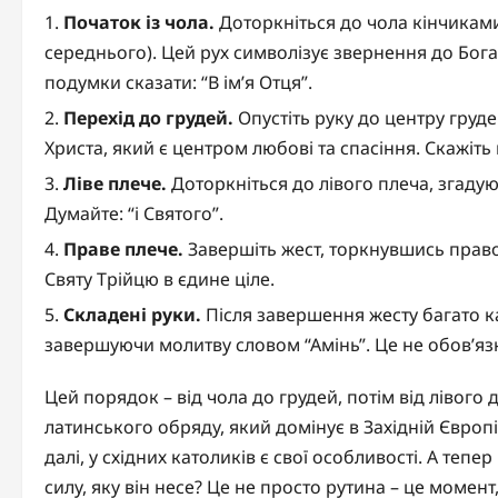
Початок із чола.
Доторкніться до чола кінчиками
середнього). Цей рух символізує звернення до Бога
подумки сказати: “В ім’я Отця”.
Перехід до грудей.
Опустіть руку до центру груде
Христа, який є центром любові та спасіння. Скажіть 
Ліве плече.
Доторкніться до лівого плеча, згадую
Думайте: “і Святого”.
Праве плече.
Завершіть жест, торкнувшись право
Святу Трійцю в єдине ціле.
Складені руки.
Після завершення жесту багато ка
завершуючи молитву словом “Амінь”. Це не обов’язк
Цей порядок – від чола до грудей, потім від лівого
латинського обряду, який домінує в Західній Європі,
далі, у східних католиків є свої особливості. А тепе
силу, яку він несе? Це не просто рутина – це момент