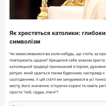
Як хрестяться католики: глибоки
символізм
Чи замислювалися ви коли-небудь, що стоїть за пр
повторюють щодня? Хрещення себе знаком хреста – 
католицькій традиції пронизаний історією, духовн
ритуал, який здається таким буденним, насправді є 
сьогоденням. У цій статті ми зануримося в усі тонк
жесту, його значення, історичні корені та навіть рег
просто “лоб, груди, плечі”?