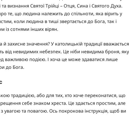
 та визнання Святої Трійці – Отця, Сина і Святого Духа.
ро те, що людина належить до спільноти, яка вірить у
стим, коли людина в тиші звертається до Бога, так і
ом із сотнями інших вірян.
а й захисне значення? У католицькій традиції вважається
іть від невидимих небезпек. Це ніби невидима броня, яку
ед важливою подією. І хоча це може здаватися лише
ри до Бога.
с
ькою традицією, або для тих, хто хоче переконатися, що
хрещення себе знаком хреста. Це здається простим, але
 з увагою та повагою. Ось покрокова інструкція, щоб ви