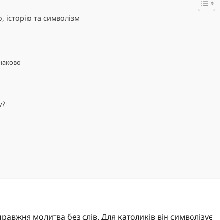
, історію та символізм
днаково
у?
справжня молитва без слів. Для католиків він символізує