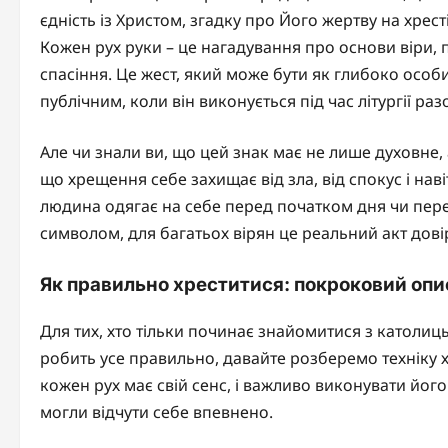
єдність із Христом, згадку про Його жертву на хресті
Кожен рух руки – це нагадування про основи віри, п
спасіння. Це жест, який може бути як глибоко особи
публічним, коли він виконується під час літургії раз
Але чи знали ви, що цей знак має не лише духовне, 
що хрещення себе захищає від зла, від спокус і нав
людина одягає на себе перед початком дня чи пер
символом, для багатьох вірян це реальний акт дові
Як правильно хреститися: покроковий опи
Для тих, хто тільки починає знайомитися з католиц
робить усе правильно, давайте розберемо техніку 
кожен рух має свій сенс, і важливо виконувати його
могли відчути себе впевнено.