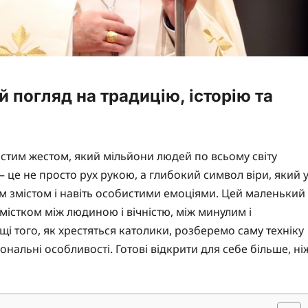
й погляд на традицію, історію та
остим жестом, який мільйони людей по всьому світу
це не просто рух рукою, а глибокий символ віри, який 
им змістом і навіть особистими емоціями. Цей маленький
містком між людиною і вічністю, між минулим і
ощі того, як хрестяться католики, розберемо саму техніку
іональні особливості. Готові відкрити для себе більше, ні