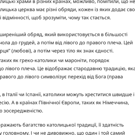
лицькі храми в різних країнах, можливо, помітили, що н
олицька церква має різні обряди, кожен із яких додає сво
відмінності, щоб зрозуміти, чому так стається.
иреніший обряд, який використовується в більшості
чола до грудей, а потім від лівого до правого плеча. Цей
ця” (любові), а потім через тіло як знак єдності.
 таких як греко-католики чи мароніти, порядок
 до лівого плеча. Це відображає стародавню традицію, як
равого до лівого символізує перехід від Бога (права
в Італії чи Іспанії, католики можуть хреститися швидше і
ію. А в країнах Північної Європи, таких як Німеччина,
ою зосередженістю.
ражають багатство католицької традиції, її здатність
 у головному. І чи не дивовижно, що один і той самий