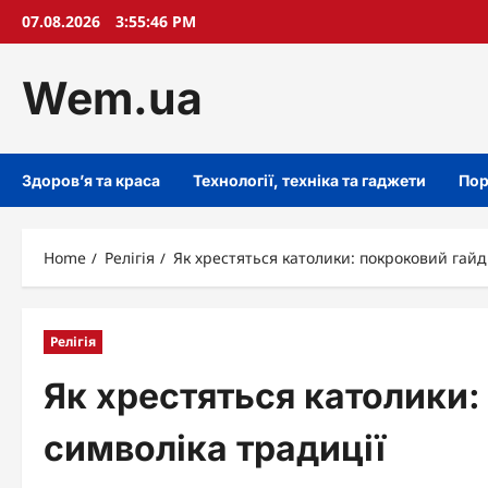
Skip
07.08.2026
3:55:47 PM
to
content
Wem.ua
Здоров’я та краса
Технології, техніка та гаджети
Пор
Home
Релігія
Як хрестяться католики: покроковий гайд 
Релігія
Як хрестяться католики:
символіка традиції