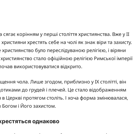
а сягає корінням у перші століття християнства. Вже у II
о християни хрестять себе на чолі як знак віри та захисту.
 християнство було переслідуваною релігією, і віряни
 християнство стало офіційною релігією Римської імперії
і почав використовуватися відкрито.
ення чола. Лише згодом, приблизно у IX столітті, він
отиками до грудей і плечей. Це стало відображенням
 в Церкві протягом століть. І хоча форма змінювалася,
з Богом і Його захистом.
і хрестяться однаково