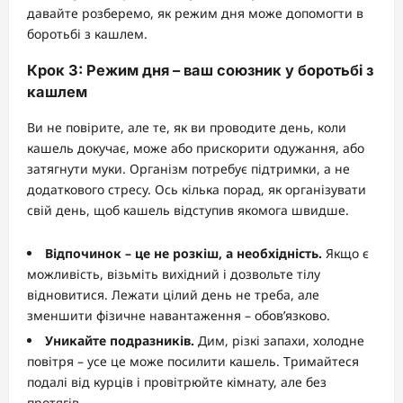
давайте розберемо, як режим дня може допомогти в
боротьбі з кашлем.
Крок 3: Режим дня – ваш союзник у боротьбі з
кашлем
Ви не повірите, але те, як ви проводите день, коли
кашель докучає, може або прискорити одужання, або
затягнути муки. Організм потребує підтримки, а не
додаткового стресу. Ось кілька порад, як організувати
свій день, щоб кашель відступив якомога швидше.
Відпочинок – це не розкіш, а необхідність.
Якщо є
можливість, візьміть вихідний і дозвольте тілу
відновитися. Лежати цілий день не треба, але
зменшити фізичне навантаження – обов’язково.
Уникайте подразників.
Дим, різкі запахи, холодне
повітря – усе це може посилити кашель. Тримайтеся
подалі від курців і провітрюйте кімнату, але без
протягів.