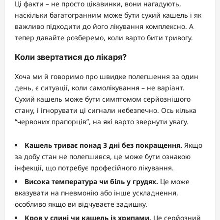
Ці факти – не просто цікавинки, вони нагадують,
наскільки багатогранним може бути сухий кашель і як
важливо підходити до його лікування комплексно. А
тепер давайте розберемо, коли варто бити тривогу.
Коли звертатися до лікаря?
Хоча ми й говоримо про швидке полегшення за один
день, є ситуації, коли самолікування – не варіант.
Сухий кашель може бути симптомом серйознішого
стану, і ігнорувати ці сигнали небезпечно. Ось кілька
“червоних прапорців”, на які варто звернути увагу.
Кашель триває понад 3 дні без покращення.
Якщо
за добу стан не полегшився, це може бути ознакою
інфекції, що потребує професійного лікування.
Висока температура чи біль у грудях.
Це може
вказувати на пневмонію або інше ускладнення,
особливо якщо ви відчуваєте задишку.
Кров у слині чи кашель із хрипами.
Це серйозний