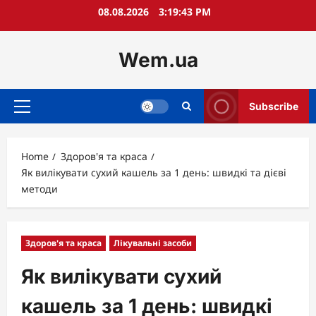
Skip
08.08.2026
3:19:44 PM
to
content
Wem.ua
Subscribe
Primary
Menu
Home
Здоров'я та краса
Як вилікувати сухий кашель за 1 день: швидкі та дієві
методи
Здоров'я та краса
Лікувальні засоби
Як вилікувати сухий
кашель за 1 день: швидкі