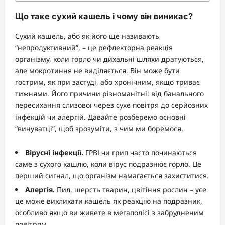
Що таке сухий кашель і чому він виникає?
Сухий кашель, або як його ще називають
“непродуктивний”, – це рефлекторна реакція
організму, коли горло чи дихальні шляхи дратуються,
але мокротиння не виділяється. Він може бути
гострим, як при застуді, або хронічним, якщо триває
тижнями. Його причини різноманітні: від банального
пересихання слизової через сухе повітря до серйозних
інфекцій чи алергій. Давайте розберемо основні
“винуватці”, щоб зрозуміти, з чим ми боремося.
Вірусні інфекції.
ГРВІ чи грип часто починаються
саме з сухого кашлю, коли вірус подразнює горло. Це
перший сигнал, що організм намагається захиститися.
Алергія.
Пил, шерсть тварин, цвітіння рослин – усе
це може викликати кашель як реакцію на подразник,
особливо якщо ви живете в мегаполісі з забрудненим
повітрям.