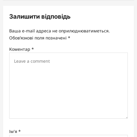
v
i
Залишити відповідь
g
a
Ваша e-mail адреса не оприлюднюватиметься.
t
Обов’язкові поля позначені
*
i
Коментар
*
o
n
Ім'я
*