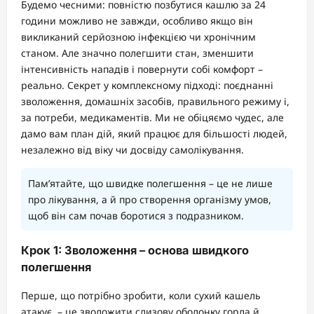
Будемо чесними: повністю позбутися кашлю за 24
години можливо не завжди, особливо якщо він
викликаний серйозною інфекцією чи хронічним
станом. Але значно полегшити стан, зменшити
інтенсивність нападів і повернути собі комфорт –
реально. Секрет у комплексному підході: поєднанні
зволоження, домашніх засобів, правильного режиму і,
за потреби, медикаментів. Ми не обіцяємо чудес, але
дамо вам план дій, який працює для більшості людей,
незалежно від віку чи досвіду самолікування.
Пам’ятайте, що швидке полегшення – це не лише
про лікування, а й про створення організму умов,
щоб він сам почав боротися з подразником.
Крок 1: Зволоження – основа швидкого
полегшення
Перше, що потрібно зробити, коли сухий кашель
атакує, – це зволожити слизову оболонку горла й