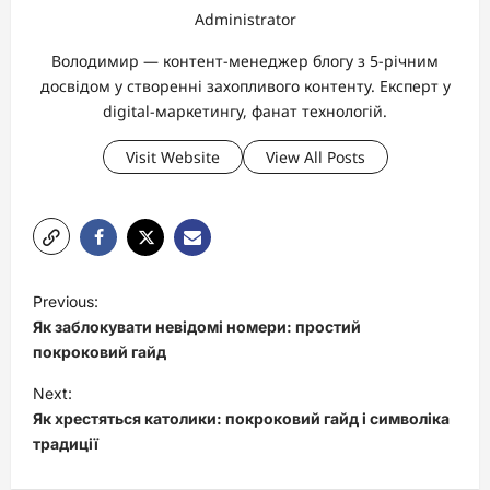
Administrator
Володимир — контент-менеджер блогу з 5-річним
досвідом у створенні захопливого контенту. Експерт у
digital-маркетингу, фанат технологій.
Visit Website
View All Posts
P
Previous:
o
Як заблокувати невідомі номери: простий
s
покроковий гайд
t
Next:
Як хрестяться католики: покроковий гайд і символіка
n
традиції
a