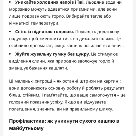
Уникайте холодних напоїв і їжі.
Льодяна вода чи
морозиво можуть здаватися приємними, але вони
лише подразнюють горло. Вибирайте тепле або
кімнатної температури.
Спіть із піднятою головою.
Покладіть додаткову
подушку, щоб зменшити тиск на дихальні шляхи. Це
особливо допомагає, якщо кашель посилюється вночі.
Жуйте жувальну гумку без цукру.
Це стимулює
виділення слини, яка природно зволожує горло й
зменшує бажання кашляти.
Ці маленькі хитрощі – як останні штрихи на картині:
вони доповнюють основну роботу й роблять результат
більш стійким. І пам’ятайте, що ваше самопочуття – це
головний показник успіху. Якщо ви відчуваєте
полегшення, значить, ви на правильному шляху.
Профілактика: як уникнути сухого кашлю в
майбутньому