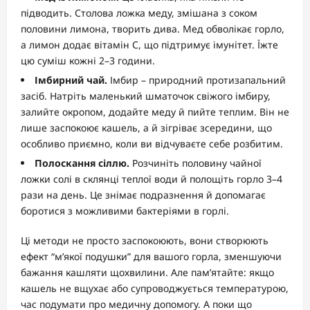
підводить. Столова ложка меду, змішана з соком
половини лимона, творить дива. Мед обволікає горло,
а лимон додає вітамін С, що підтримує імунітет. Їжте
цю суміш кожні 2–3 години.
Імбирний чай.
Імбир – природний протизапальний
засіб. Натріть маленький шматочок свіжого імбиру,
залийте окропом, додайте меду й пийте теплим. Він не
лише заспокоює кашель, а й зігріває зсередини, що
особливо приємно, коли ви відчуваєте себе розбитим.
Полоскання сіллю.
Розчиніть половину чайної
ложки солі в склянці теплої води й полощіть горло 3–4
рази на день. Це знімає подразнення й допомагає
боротися з можливими бактеріями в горлі.
Ці методи не просто заспокоюють, вони створюють
ефект “м’якої подушки” для вашого горла, зменшуючи
бажання кашляти щохвилини. Але пам’ятайте: якщо
кашель не вщухає або супроводжується температурою,
час подумати про медичну допомогу. А поки що