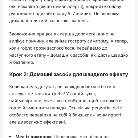
олії евкаліпта (якщо немає алергії), накрийте голову
рушником і вдихайте пару 5–7 хвилин. Це зволожує
дихальні шляхи й заспокоює кашель.
Зволоження працює як перша допомога: воно не
вилікує причину, але зніме гостроту симптому. А тепер,
коли горло трохи заспокоїлося, перейдемо до
наступного етапу – домашніх засобів, які діють швидко
й безпечно.
Крок 2: Домашні засоби для швидкого ефекту
Коли кашель докучає, не завжди хочеться бігти в
аптеку. І не завжди треба! У вашій кухні,
найімовірніше, вже є все необхідне, щоб заспокоїти
горло й зменшити напади. Ось кілька рецептів, які я
особисто перевіряв на собі й близьких – вони прості,
але дивовижно ефективні.
Мед із лимоном.
Це класика, яка ніколи не