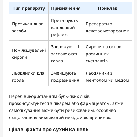
Тип препарату
Призначення
Приклад
Пригнічують
Протикашльові
Препарати з
кашльовий
засоби
декстрометорфаном
рефлекс
Зволожують і
Сиропи на основі
Пом’якшувальні
заспокоюють
рослинних
сиропи
горло
екстрактів
Льодяники для
Зменшують
Льодяники з
горла
подразнення
ментолом чи медом
Перед використанням будь-яких ліків
проконсультуйтеся з лікарем або фармацевтом, адже
самолікування може бути ризикованим, особливо
якщо кашель викликаний невідомою причиною.
Цікаві факти про сухий кашель