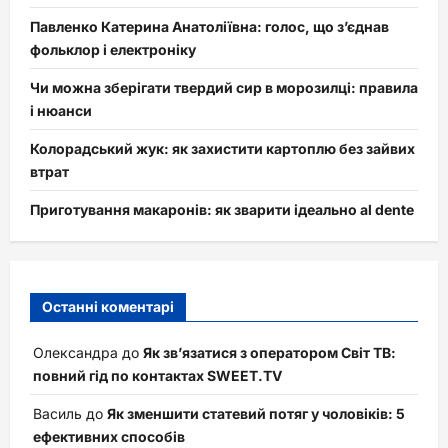
Павленко Катерина Анатоліївна: голос, що з’єднав
фольклор і електроніку
Чи можна зберігати твердий сир в морозилці: правила
і нюанси
Колорадський жук: як захистити картоплю без зайвих
втрат
Приготування макаронів: як зварити ідеально al dente
Останні коментарі
Олександра
до
Як зв’язатися з оператором Світ ТВ:
повний гід по контактах SWEET.TV
Василь
до
Як зменшити статевий потяг у чоловіків: 5
ефективних способів