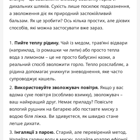
дихальних шляхів. Сухість лише посилює подразнення,
а зволоження діє як природний заспокійливий
бальзам. Як це зробити? Ось кілька простих, але дієвих
способів, які можна застосувати вже зараз.
Пийте теплу рідину.
Чай із медом, трав’яні відвари
(наприклад, із ромашки чи липи) або просто тепла
вода з лимоном – це не просто бабусині казки, а
реальний спосіб зволожити горло. Тепло розслабляє, а
рідина допомагає уникнути зневоднення, яке часто
супроводжує кашель.
Використовуйте зволожувач повітря.
Якщо у вас
вдома сухе повітря (особливо взимку), зволожувач –
ваш найкращий друг. Немає приладу? Повісьте
вологий рушник на батарею або поставте миску з
водою біля ліжка. Ви здивуєтеся, як швидко стане
легше дихати.
Інгаляції з парою.
Старий, але перевірений метод.
Налийте гарячу воду в миску, додайте краплю ефірної