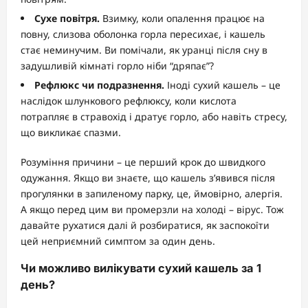
Сухе повітря.
Взимку, коли опалення працює на
повну, слизова оболонка горла пересихає, і кашель
стає неминучим. Ви помічали, як уранці після сну в
задушливій кімнаті горло ніби “дряпає”?
Рефлюкс чи подразнення.
Іноді сухий кашель – це
наслідок шлункового рефлюксу, коли кислота
потрапляє в стравохід і дратує горло, або навіть стресу,
що викликає спазми.
Розуміння причини – це перший крок до швидкого
одужання. Якщо ви знаєте, що кашель з’явився після
прогулянки в запиленому парку, це, ймовірно, алергія.
А якщо перед цим ви промерзли на холоді – вірус. Тож
давайте рухатися далі й розбиратися, як заспокоїти
цей неприємний симптом за один день.
Чи можливо вилікувати сухий кашель за 1
день?