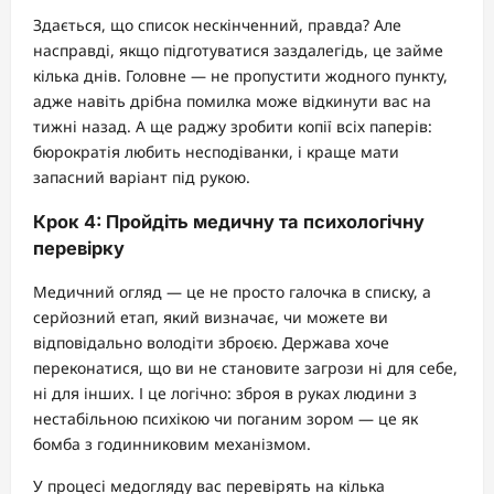
Здається, що список нескінченний, правда? Але
насправді, якщо підготуватися заздалегідь, це займе
кілька днів. Головне — не пропустити жодного пункту,
адже навіть дрібна помилка може відкинути вас на
тижні назад. А ще раджу зробити копії всіх паперів:
бюрократія любить несподіванки, і краще мати
запасний варіант під рукою.
Крок 4: Пройдіть медичну та психологічну
перевірку
Медичний огляд — це не просто галочка в списку, а
серйозний етап, який визначає, чи можете ви
відповідально володіти зброєю. Держава хоче
переконатися, що ви не становите загрози ні для себе,
ні для інших. І це логічно: зброя в руках людини з
нестабільною психікою чи поганим зором — це як
бомба з годинниковим механізмом.
У процесі медогляду вас перевірять на кілька