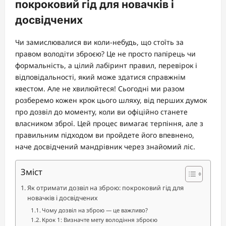
покроковий гід для новачків і
досвідчених
Чи замислювалися ви коли-небудь, що стоїть за
правом володіти зброєю? Це не просто папірець чи
формальність, а цілий лабіринт правил, перевірок і
відповідальності, який може здатися справжнім
квестом. Але не хвилюйтеся! Сьогодні ми разом
розберемо кожен крок цього шляху, від перших думок
про дозвіл до моменту, коли ви офіційно станете
власником зброї. Цей процес вимагає терпіння, але з
правильним підходом ви пройдете його впевнено,
наче досвідчений мандрівник через знайомий ліс.
Зміст
Як отримати дозвіл на зброю: покроковий гід для
новачків і досвідчених
Чому дозвіл на зброю — це важливо?
Крок 1: Визначте мету володіння зброєю