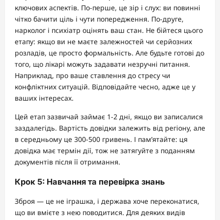
ключових аспектів. По-перше, це зір і слух: ви повинні
чітко бачити ціль і чути попередження. По-друге,
нарколог і психіатр оцінять ваш стан. Не бійтеся цього
етапу: якщо ви не маєте залежностей чи серйозних
розладів, це просто формальність. Але будьте готові до
того, що лікарі можуть задавати незручні питання.
Наприклад, про ваше ставлення до стресу чи
конфліктних ситуацій. Відповідайте чесно, адже це у
ваших інтересах.
Цей етап зазвичай займає 1-2 дні, якщо ви записалися
заздалегідь. Вартість довідки залежить від регіону, але
в середньому це 300-500 гривень. І пам’ятайте: ця
довідка має термін дії, тож не затягуйте з поданням
документів після її отримання.
Крок 5: Навчання та перевірка знань
Зброя — це не іграшка, і держава хоче переконатися,
що ви вмієте з нею поводитися. Для деяких видів