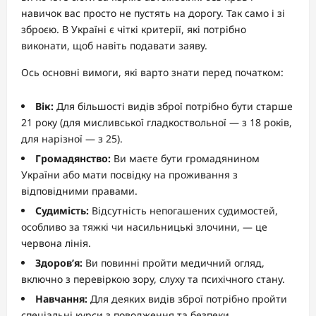
навичок вас просто не пустять на дорогу. Так само і зі
зброєю. В Україні є чіткі критерії, які потрібно
виконати, щоб навіть подавати заяву.
Ось основні вимоги, які варто знати перед початком:
Вік:
Для більшості видів зброї потрібно бути старше
21 року (для мисливської гладкоствольної — з 18 років,
для нарізної — з 25).
Громадянство:
Ви маєте бути громадянином
України або мати посвідку на проживання з
відповідними правами.
Судимість:
Відсутність непогашених судимостей,
особливо за тяжкі чи насильницькі злочини, — це
червона лінія.
Здоров’я:
Ви повинні пройти медичний огляд,
включно з перевіркою зору, слуху та психічного стану.
Навчання:
Для деяких видів зброї потрібно пройти
спеціальні курси з поводження та безпеки.