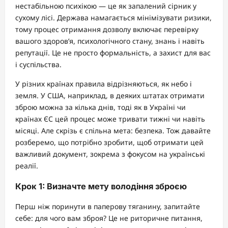
нестабільною психікою — це як запалений сірник у
сухому лісі. Держава намагається мінімізувати ризики,
тому процес отримання дозволу включає перевірку
вашого здоров’я, психологічного стану, знань і навіть
репутації. Це не просто формальність, а захист для вас
і суспільства.
У різних країнах правила відрізняються, як небо і
земля. У США, наприклад, в деяких штатах отримати
зброю можна за кілька днів, тоді як в Україні чи
країнах ЄС цей процес може тривати тижні чи навіть
місяці. Але скрізь є спільна мета: безпека. Тож давайте
розберемо, що потрібно зробити, щоб отримати цей
важливий документ, зокрема з фокусом на українські
реалії.
Крок 1: Визначте мету володіння зброєю
Перш ніж поринути в паперову тяганину, запитайте
себе: для чого вам зброя? Це не риторичне питання,