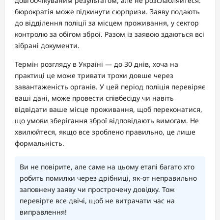
довгоочікуваним результатом, але не розслабляйтеся:
бюрократія може підкинути сюрпризи. Заяву подають
до відділення поліції за місцем проживання, у сектор
контролю за обігом зброї. Разом із заявою здаються всі
зібрані документи.
Термін розгляду в Україні — до 30 днів, хоча на
практиці це може тривати трохи довше через
завантаженість органів. У цей період поліція перевіряє
ваші дані, може провести співбесіду чи навіть
відвідати ваше місце проживання, щоб переконатися,
що умови зберігання зброї відповідають вимогам. Не
хвилюйтеся, якщо все зроблено правильно, це лише
формальність.
Ви не повірите, але саме на цьому етапі багато хто
робить помилки через дрібниці, як-от неправильно
заповнену заяву чи прострочену довідку. Тож
перевірте все двічі, щоб не витрачати час на
виправлення!