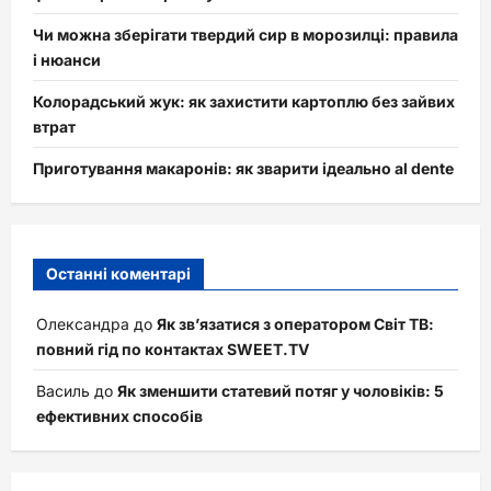
Чи можна зберігати твердий сир в морозилці: правила
і нюанси
Колорадський жук: як захистити картоплю без зайвих
втрат
Приготування макаронів: як зварити ідеально al dente
Останні коментарі
Олександра
до
Як зв’язатися з оператором Світ ТВ:
повний гід по контактах SWEET.TV
Василь
до
Як зменшити статевий потяг у чоловіків: 5
ефективних способів