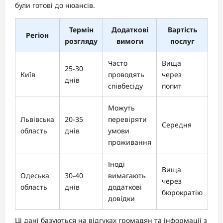
були готові до нюансів.
Термін
Додаткові
Вартість
Регіон
розгляду
вимоги
послуг
Часто
Вища
25-30
Київ
проводять
через
днів
співбесіду
попит
Можуть
Львівська
20-35
перевіряти
Середня
область
днів
умови
проживання
Іноді
Вища
Одеська
30-40
вимагають
через
область
днів
додаткові
бюрократію
довідки
Ці дані базуються на відгуках громадян та інформації з