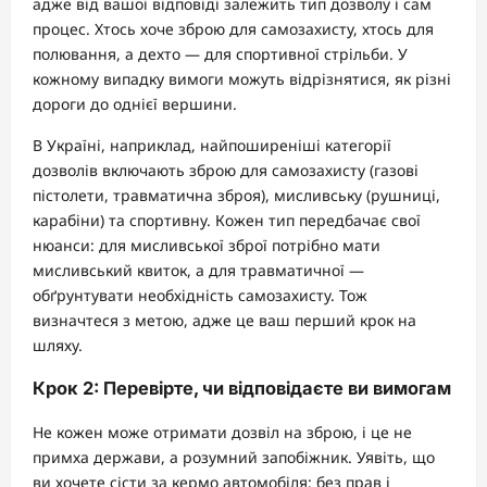
адже від вашої відповіді залежить тип дозволу і сам
процес. Хтось хоче зброю для самозахисту, хтось для
полювання, а дехто — для спортивної стрільби. У
кожному випадку вимоги можуть відрізнятися, як різні
дороги до однієї вершини.
В Україні, наприклад, найпоширеніші категорії
дозволів включають зброю для самозахисту (газові
пістолети, травматична зброя), мисливську (рушниці,
карабіни) та спортивну. Кожен тип передбачає свої
нюанси: для мисливської зброї потрібно мати
мисливський квиток, а для травматичної —
обґрунтувати необхідність самозахисту. Тож
визначтеся з метою, адже це ваш перший крок на
шляху.
Крок 2: Перевірте, чи відповідаєте ви вимогам
Не кожен може отримати дозвіл на зброю, і це не
примха держави, а розумний запобіжник. Уявіть, що
ви хочете сісти за кермо автомобіля: без прав і