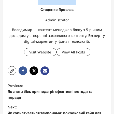
Стаценко Ярослав
Administrator
Володимир — контент-менеджер блогу з 5-річним
досвідом у створенні захопливого контенту. Експерт у
digital-маркетингу, фанат технологій.
Visit Website
View All Posts
P
Previous:
o
Як зняти біль при подагрі: ефективні методи та
s
поради
t
Next:
Як користуватися тампонами: покроковий гайд для