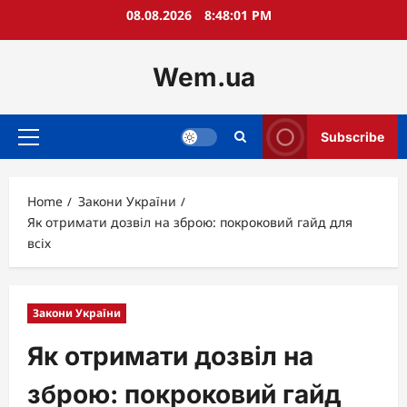
Skip
08.08.2026
8:48:02 PM
to
content
Wem.ua
Subscribe
Primary
Menu
Home
Закони України
Як отримати дозвіл на зброю: покроковий гайд для
всіх
Закони України
Як отримати дозвіл на
зброю: покроковий гайд