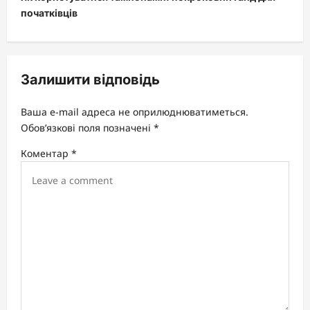
n
початківців
a
v
i
Залишити відповідь
g
a
Ваша e-mail адреса не оприлюднюватиметься.
t
Обов’язкові поля позначені
*
i
Коментар
*
o
n